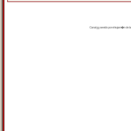
Canal
rss
servido por el
trujam�n
de la