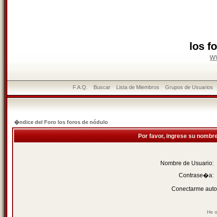
los f
w
F.A.Q.
Buscar
Lista de Miembros
Grupos de Usuarios
�ndice del Foro los foros de nódulo
Por favor, ingrese su nombr
Nombre de Usuario:
Contrase�a:
Conectarme auto
He o