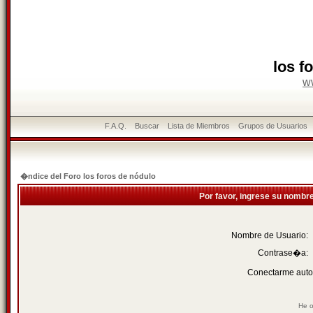
los f
w
F.A.Q.
Buscar
Lista de Miembros
Grupos de Usuarios
�ndice del Foro los foros de nódulo
Por favor, ingrese su nombr
Nombre de Usuario:
Contrase�a:
Conectarme auto
He o