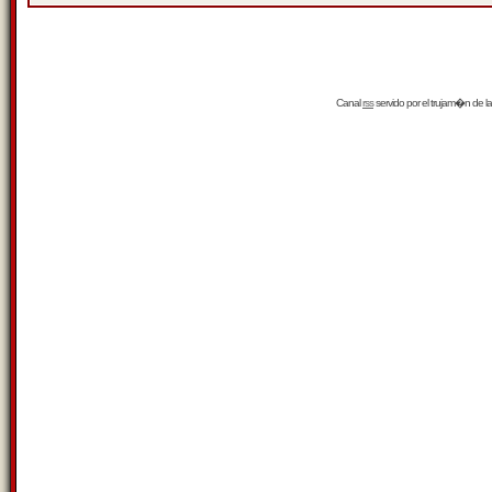
Canal
rss
servido por el
trujam�n
de la