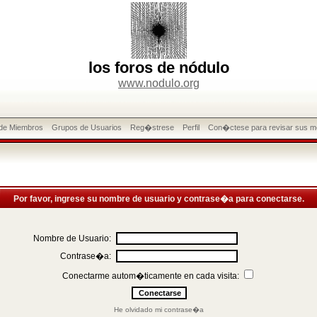
los foros de nódulo
www.nodulo.org
 de Miembros
Grupos de Usuarios
Reg�strese
Perfil
Con�ctese para revisar sus m
Por favor, ingrese su nombre de usuario y contrase�a para conectarse.
Nombre de Usuario:
Contrase�a:
Conectarme autom�ticamente en cada visita:
He olvidado mi contrase�a