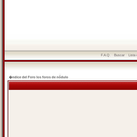
F.A.Q.
Buscar
Lista
�ndice del Foro los foros de nódulo