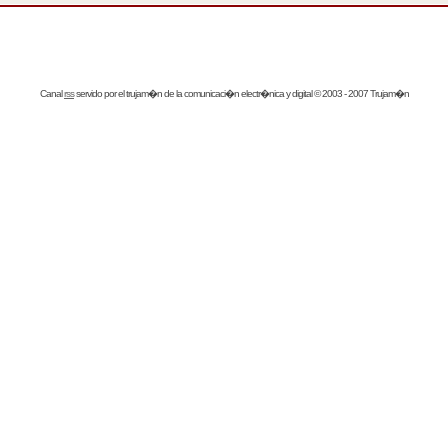
Canal
rss
servido por el
trujam�n
de la comunicaci�n electr�nica y digital © 2003 - 2007 Trujam�n