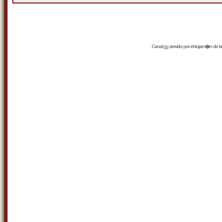
Canal
rss
servido por el
trujam�n
de la