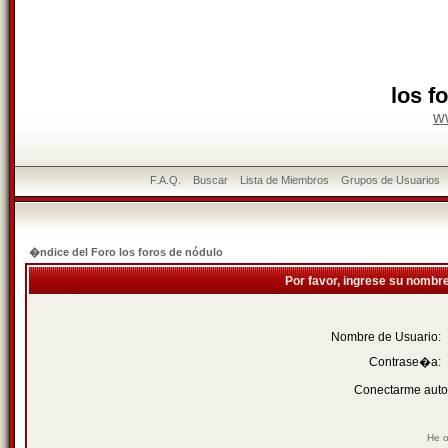
los f
w
F.A.Q.
Buscar
Lista de Miembros
Grupos de Usuarios
�ndice del Foro los foros de nódulo
Por favor, ingrese su nombr
Nombre de Usuario:
Contrase�a:
Conectarme auto
He o