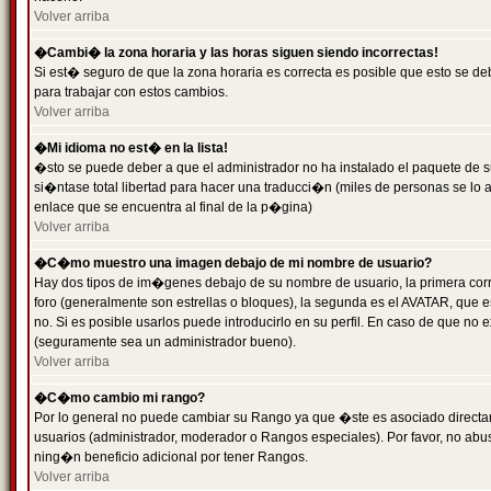
Volver arriba
�Cambi� la zona horaria y las horas siguen siendo incorrectas!
Si est� seguro de que la zona horaria es correcta es posible que esto se d
para trabajar con estos cambios.
Volver arriba
�Mi idioma no est� en la lista!
�sto se puede deber a que el administrador no ha instalado el paquete de s
si�ntase total libertad para hacer una traducci�n (miles de personas se lo
enlace que se encuentra al final de la p�gina)
Volver arriba
�C�mo muestro una imagen debajo de mi nombre de usuario?
Hay dos tipos de im�genes debajo de su nombre de usuario, la primera co
foro (generalmente son estrellas o bloques), la segunda es el AVATAR, que 
no. Si es posible usarlos puede introducirlo en su perfil. En caso de que no
(seguramente sea un administrador bueno).
Volver arriba
�C�mo cambio mi rango?
Por lo general no puede cambiar su Rango ya que �ste es asociado directame
usuarios (administrador, moderador o Rangos especiales). Por favor, no ab
ning�n beneficio adicional por tener Rangos.
Volver arriba