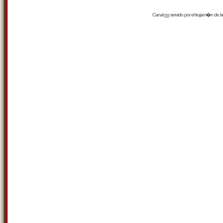
Canal
rss
servido por el
trujam�n
de la