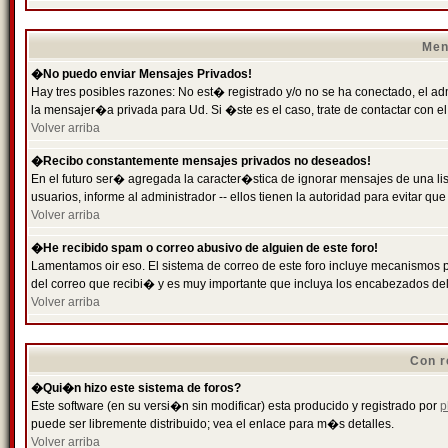
Men
�No puedo enviar Mensajes Privados!
Hay tres posibles razones: No est� registrado y/o no se ha conectado, el ad
la mensajer�a privada para Ud. Si �ste es el caso, trate de contactar con el
Volver arriba
�Recibo constantemente mensajes privados no deseados!
En el futuro ser� agregada la caracter�stica de ignorar mensajes de una l
usuarios, informe al administrador -- ellos tienen la autoridad para evitar 
Volver arriba
�He recibido spam o correo abusivo de alguien de este foro!
Lamentamos oir eso. El sistema de correo de este foro incluye mecanismos p
del correo que recibi� y es muy importante que incluya los encabezados de
Volver arriba
Con r
�Qui�n hizo este sistema de foros?
Este software (en su versi�n sin modificar) esta producido y registrado por
p
puede ser libremente distribuido; vea el enlace para m�s detalles.
Volver arriba