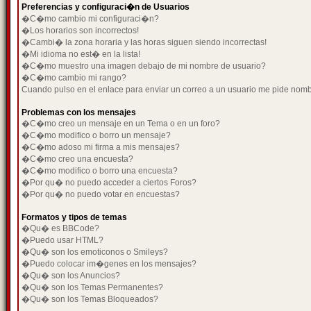
Preferencias y configuraci�n de Usuarios
�C�mo cambio mi configuraci�n?
�Los horarios son incorrectos!
�Cambi� la zona horaria y las horas siguen siendo incorrectas!
�Mi idioma no est� en la lista!
�C�mo muestro una imagen debajo de mi nombre de usuario?
�C�mo cambio mi rango?
Cuando pulso en el enlace para enviar un correo a un usuario me pide nom
Problemas con los mensajes
�C�mo creo un mensaje en un Tema o en un foro?
�C�mo modifico o borro un mensaje?
�C�mo adoso mi firma a mis mensajes?
�C�mo creo una encuesta?
�C�mo modifico o borro una encuesta?
�Por qu� no puedo acceder a ciertos Foros?
�Por qu� no puedo votar en encuestas?
Formatos y tipos de temas
�Qu� es BBCode?
�Puedo usar HTML?
�Qu� son los emoticonos o Smileys?
�Puedo colocar im�genes en los mensajes?
�Qu� son los Anuncios?
�Qu� son los Temas Permanentes?
�Qu� son los Temas Bloqueados?