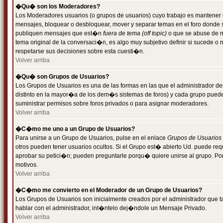
�Qu� son los Moderadores?
Los Moderadores usuarios (o grupos de usuarios) cuyo trabajo es mantener 
mensajes, bloquear o desbloquear, mover y separar temas en el foro donde
publiquen mensajes que est�n
fuera de tema (off topic)
o que se abuse de ma
tema original de la conversaci�n, es algo muy subjetivo definir si sucede 
respetarse sus decisiones sobre esta cuesti�n.
Volver arriba
�Qu� son Grupos de Usuarios?
Los Grupos de Usuarios es una de las formas en las que el administrador de
distinto en la mayor�a de los dem�s sistemas de foros) y cada grupo puede te
suministrar permisos sobre foros privados o para asignar moderadores.
Volver arriba
�C�mo me uno a un Grupo de Usuarios?
Para unirse a un Grupo de Usuarios, pulse en el enlace
Grupos de Usuarios
otros pueden tener usuarios ocultos. Si el Grupo est� abierto Ud. puede re
aprobar su petici�n; pueden preguntarle porqu� quiere unirse al grupo. Por
motivos.
Volver arriba
�C�mo me convierto en el Moderador de un Grupo de Usuarios?
Los Grupos de Usuarios son inicialmente creados por el administrador que
hablar con el administrador, int�ntelo dej�ndole un Mensaje Privado.
Volver arriba