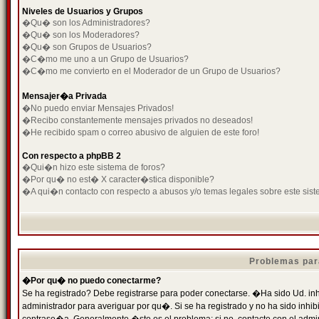
Niveles de Usuarios y Grupos
�Qu� son los Administradores?
�Qu� son los Moderadores?
�Qu� son Grupos de Usuarios?
�C�mo me uno a un Grupo de Usuarios?
�C�mo me convierto en el Moderador de un Grupo de Usuarios?
Mensajer�a Privada
�No puedo enviar Mensajes Privados!
�Recibo constantemente mensajes privados no deseados!
�He recibido spam o correo abusivo de alguien de este foro!
Con respecto a phpBB 2
�Qui�n hizo este sistema de foros?
�Por qu� no est� X caracter�stica disponible?
�A qui�n contacto con respecto a abusos y/o temas legales sobre este sist
Problemas par
�Por qu� no puedo conectarme?
Se ha registrado? Debe registrarse para poder conectarse. �Ha sido Ud. inh
administrador para averiguar por qu�. Si se ha registrado y no ha sido inh