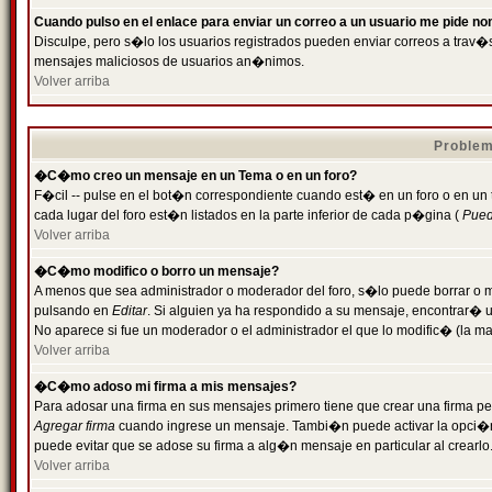
Cuando pulso en el enlace para enviar un correo a un usuario me pide n
Disculpe, pero s�lo los usuarios registrados pueden enviar correos a trav�s 
mensajes maliciosos de usuarios an�nimos.
Volver arriba
Problem
�C�mo creo un mensaje en un Tema o en un foro?
F�cil -- pulse en el bot�n correspondiente cuando est� en un foro o en un
cada lugar del foro est�n listados en la parte inferior de cada p�gina (
Puede
Volver arriba
�C�mo modifico o borro un mensaje?
A menos que sea administrador o moderador del foro, s�lo puede borrar o 
pulsando en
Editar
. Si alguien ya ha respondido a su mensaje, encontrar� 
No aparece si fue un moderador o el administrador el que lo modific� (la ma
Volver arriba
�C�mo adoso mi firma a mis mensajes?
Para adosar una firma en sus mensajes primero tiene que crear una firma pe
Agregar firma
cuando ingrese un mensaje. Tambi�n puede activar la opci�n 
puede evitar que se adose su firma a alg�n mensaje en particular al crearlo
Volver arriba