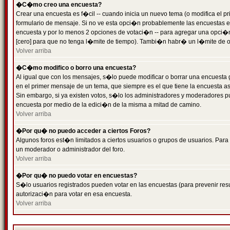
�C�mo creo una encuesta?
Crear una encuesta es f�cil -- cuando inicia un nuevo tema (o modifica el
formulario de mensaje. Si no ve esta opci�n probablemente las encuestas es
encuesta y por lo menos 2 opciones de votaci�n -- para agregar una opci�
[cero] para que no tenga l�mite de tiempo). Tambi�n habr� un l�mite de op
Volver arriba
�C�mo modifico o borro una encuesta?
Al igual que con los mensajes, s�lo puede modificar o borrar una encuesta 
en el primer mensaje de un tema, que siempre es el que tiene la encuesta as
Sin embargo, si ya existen votos, s�lo los administradores y moderadores pu
encuesta por medio de la edici�n de la misma a mitad de camino.
Volver arriba
�Por qu� no puedo acceder a ciertos Foros?
Algunos foros est�n limitados a ciertos usuarios o grupos de usuarios. Para 
un moderador o administrador del foro.
Volver arriba
�Por qu� no puedo votar en encuestas?
S�lo usuarios registrados pueden votar en las encuestas (para prevenir resu
autorizaci�n para votar en esa encuesta.
Volver arriba