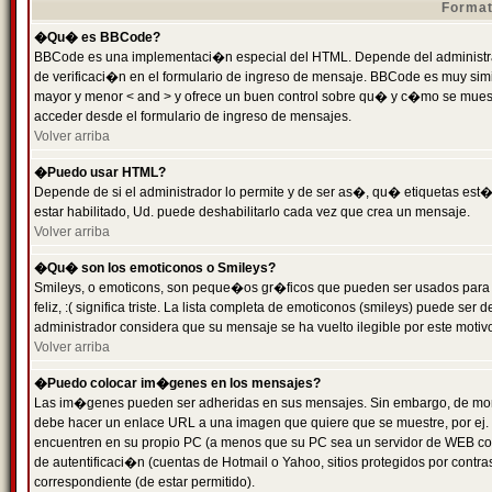
Format
�Qu� es BBCode?
BBCode es una implementaci�n especial del HTML. Depende del administrad
de verificaci�n en el formulario de ingreso de mensaje. BBCode es muy simila
mayor y menor < and > y ofrece un buen control sobre qu� y c�mo se mue
acceder desde el formulario de ingreso de mensajes.
Volver arriba
�Puedo usar HTML?
Depende de si el administrador lo permite y de ser as�, qu� etiquetas est�
estar habilitado, Ud. puede deshabilitarlo cada vez que crea un mensaje.
Volver arriba
�Qu� son los emoticonos o Smileys?
Smileys, o emoticons, son peque�os gr�ficos que pueden ser usados para 
feliz, :( significa triste. La lista completa de emoticonos (smileys) puede s
administrador considera que su mensaje se ha vuelto ilegible por este motivo
Volver arriba
�Puedo colocar im�genes en los mensajes?
Las im�genes pueden ser adheridas en sus mensajes. Sin embargo, de mome
debe hacer un enlace URL a una imagen que quiere que se muestre, por ej.
encuentren en su propio PC (a menos que su PC sea un servidor de WEB c
de autentificaci�n (cuentas de Hotmail o Yahoo, sitios protegidos por contr
correspondiente (de estar permitido).