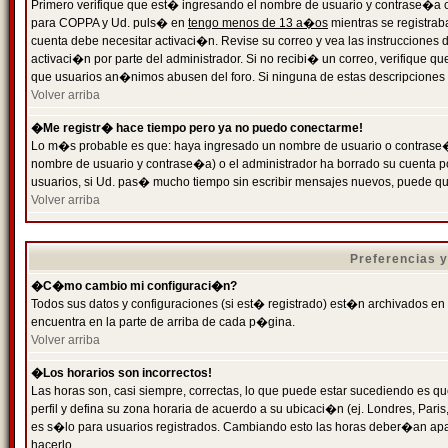
Primero verifique que est� ingresando el nombre de usuario y contrase�a cor
para COPPA y Ud. puls� en
tengo menos de 13 a�os
mientras se registrab
cuenta debe necesitar activaci�n. Revise su correo y vea las instrucciones d
activaci�n por parte del administrador. Si no recibi� un correo, verifique qu
que usuarios an�nimos abusen del foro. Si ninguna de estas descripciones c
Volver arriba
�Me registr� hace tiempo pero ya no puedo conectarme!
Lo m�s probable es que: haya ingresado un nombre de usuario o contrase�a
nombre de usuario y contrase�a) o el administrador ha borrado su cuenta p
usuarios, si Ud. pas� mucho tiempo sin escribir mensajes nuevos, puede qu
Volver arriba
Preferencias 
�C�mo cambio mi configuraci�n?
Todos sus datos y configuraciones (si est� registrado) est�n archivados en
encuentra en la parte de arriba de cada p�gina.
Volver arriba
�Los horarios son incorrectos!
Las horas son, casi siempre, correctas, lo que puede estar sucediendo es que
perfil y defina su zona horaria de acuerdo a su ubicaci�n (ej. Londres, Par
es s�lo para usuarios registrados. Cambiando esto las horas deber�an apar
hacerlo.