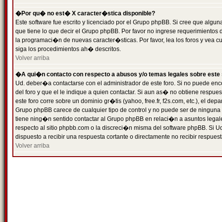
�Por qu� no est� X caracter�stica disponible?
Este software fue escrito y licenciado por el Grupo phpBB. Si cree que algun
que tiene lo que decir el Grupo phpBB. Por favor no ingrese requerimientos
la programaci�n de nuevas caracter�sticas. Por favor, lea los foros y vea c
siga los procedimientos ah� descritos.
Volver arriba
�A qui�n contacto con respecto a abusos y/o temas legales sobre este 
Ud. deber�a contactarse con el administrador de este foro. Si no puede enc
del foro y que el le indique a quien contactar. Si aun as� no obtiene resp
este foro corre sobre un dominio gr�tis (yahoo, free.fr, f2s.com, etc.), el d
Grupo phpBB carece de cualquier tipo de control y no puede ser de ninguna
tiene ning�n sentido contactar al Grupo phpBB en relaci�n a asuntos legal
respecto al sitio phpbb.com o la discreci�n misma del software phpBB. Si U
dispuesto a recibir una respuesta cortante o directamente no recibir respuest
Volver arriba