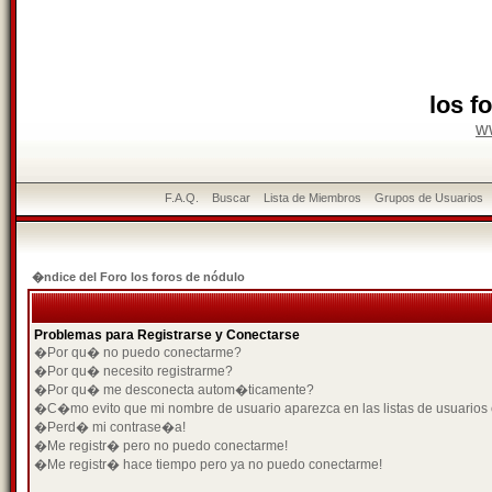
los f
w
F.A.Q.
Buscar
Lista de Miembros
Grupos de Usuarios
�ndice del Foro los foros de nódulo
Problemas para Registrarse y Conectarse
�Por qu� no puedo conectarme?
�Por qu� necesito registrarme?
�Por qu� me desconecta autom�ticamente?
�C�mo evito que mi nombre de usuario aparezca en las listas de usuarios
�Perd� mi contrase�a!
�Me registr� pero no puedo conectarme!
�Me registr� hace tiempo pero ya no puedo conectarme!