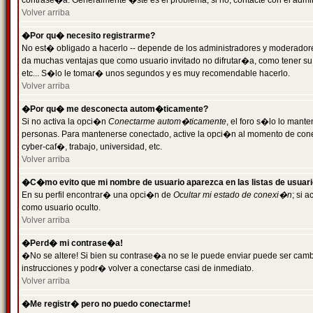
contrase�a. Generalmente �ste es el problema; si no, contacte con el admini
Volver arriba
�Por qu� necesito registrarme?
No est� obligado a hacerlo -- depende de los administradores y moderadores
da muchas ventajas que como usuario invitado no difrutar�a, como tener su
etc... S�lo le tomar� unos segundos y es muy recomendable hacerlo.
Volver arriba
�Por qu� me desconecta autom�ticamente?
Si no activa la opci�n
Conectarme autom�ticamente
, el foro s�lo lo mant
personas. Para mantenerse conectado, active la opci�n al momento de cone
cyber-caf�, trabajo, universidad, etc.
Volver arriba
�C�mo evito que mi nombre de usuario aparezca en las listas de usuar
En su perfil encontrar� una opci�n de
Ocultar mi estado de conexi�n
; si 
como usuario oculto.
Volver arriba
�Perd� mi contrase�a!
�No se altere! Si bien su contrase�a no se le puede enviar puede ser camb
instrucciones y podr� volver a conectarse casi de inmediato.
Volver arriba
�Me registr� pero no puedo conectarme!