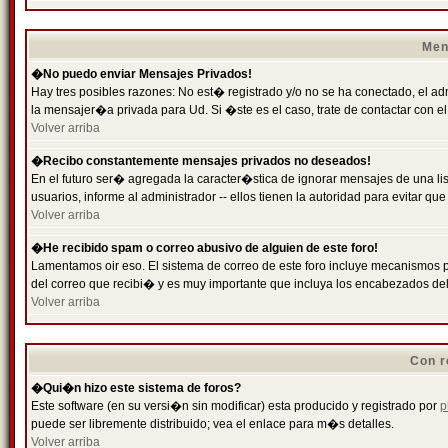
Men
�No puedo enviar Mensajes Privados!
Hay tres posibles razones: No est� registrado y/o no se ha conectado, el ad
la mensajer�a privada para Ud. Si �ste es el caso, trate de contactar con el
Volver arriba
�Recibo constantemente mensajes privados no deseados!
En el futuro ser� agregada la caracter�stica de ignorar mensajes de una l
usuarios, informe al administrador -- ellos tienen la autoridad para evitar 
Volver arriba
�He recibido spam o correo abusivo de alguien de este foro!
Lamentamos oir eso. El sistema de correo de este foro incluye mecanismos p
del correo que recibi� y es muy importante que incluya los encabezados de
Volver arriba
Con r
�Qui�n hizo este sistema de foros?
Este software (en su versi�n sin modificar) esta producido y registrado por
p
puede ser libremente distribuido; vea el enlace para m�s detalles.
Volver arriba