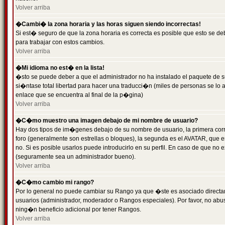
Volver arriba
�Cambi� la zona horaria y las horas siguen siendo incorrectas!
Si est� seguro de que la zona horaria es correcta es posible que esto se d
para trabajar con estos cambios.
Volver arriba
�Mi idioma no est� en la lista!
�sto se puede deber a que el administrador no ha instalado el paquete de s
si�ntase total libertad para hacer una traducci�n (miles de personas se lo
enlace que se encuentra al final de la p�gina)
Volver arriba
�C�mo muestro una imagen debajo de mi nombre de usuario?
Hay dos tipos de im�genes debajo de su nombre de usuario, la primera co
foro (generalmente son estrellas o bloques), la segunda es el AVATAR, que 
no. Si es posible usarlos puede introducirlo en su perfil. En caso de que no
(seguramente sea un administrador bueno).
Volver arriba
�C�mo cambio mi rango?
Por lo general no puede cambiar su Rango ya que �ste es asociado directame
usuarios (administrador, moderador o Rangos especiales). Por favor, no ab
ning�n beneficio adicional por tener Rangos.
Volver arriba