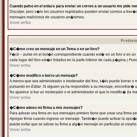
Cuando pulso en el enlace para enviar un correo a un usuario me pide n
Disculpe, pero s�lo los usuarios registrados pueden enviar correos a trav�s 
mensajes maliciosos de usuarios an�nimos.
Volver arriba
Problem
�C�mo creo un mensaje en un Tema o en un foro?
F�cil -- pulse en el bot�n correspondiente cuando est� en un foro o en un
cada lugar del foro est�n listados en la parte inferior de cada p�gina (
Puede
Volver arriba
�C�mo modifico o borro un mensaje?
A menos que sea administrador o moderador del foro, s�lo puede borrar o 
pulsando en
Editar
. Si alguien ya ha respondido a su mensaje, encontrar� 
No aparece si fue un moderador o el administrador el que lo modific� (la ma
Volver arriba
�C�mo adoso mi firma a mis mensajes?
Para adosar una firma en sus mensajes primero tiene que crear una firma pe
Agregar firma
cuando ingrese un mensaje. Tambi�n puede activar la opci�n 
puede evitar que se adose su firma a alg�n mensaje en particular al crearlo
Volver arriba