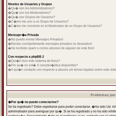
Niveles de Usuarios y Grupos
�Qu� son los Administradores?
�Qu� son los Moderadores?
�Qu� son Grupos de Usuarios?
�C�mo me uno a un Grupo de Usuarios?
�C�mo me convierto en el Moderador de un Grupo de Usuarios?
Mensajer�a Privada
�No puedo enviar Mensajes Privados!
�Recibo constantemente mensajes privados no deseados!
�He recibido spam o correo abusivo de alguien de este foro!
Con respecto a phpBB 2
�Qui�n hizo este sistema de foros?
�Por qu� no est� X caracter�stica disponible?
�A qui�n contacto con respecto a abusos y/o temas legales sobre este sist
Problemas par
�Por qu� no puedo conectarme?
Se ha registrado? Debe registrarse para poder conectarse. �Ha sido Ud. inh
administrador para averiguar por qu�. Si se ha registrado y no ha sido inh