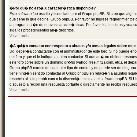
�Por qu� no est� X caracter�stica disponible?
Este software fue escrito y licenciado por el Grupo phpBB. Si cree que algun
que tiene lo que decir el Grupo phpBB. Por favor no ingrese requerimientos
la programaci�n de nuevas caracter�sticas. Por favor, lea los foros y vea c
siga los procedimientos ah� descritos.
Volver arriba
�A qui�n contacto con respecto a abusos y/o temas legales sobre este 
Ud. deber�a contactarse con el administrador de este foro. Si no puede enc
del foro y que el le indique a quien contactar. Si aun as� no obtiene resp
este foro corre sobre un dominio gr�tis (yahoo, free.fr, f2s.com, etc.), el d
Grupo phpBB carece de cualquier tipo de control y no puede ser de ninguna
tiene ning�n sentido contactar al Grupo phpBB en relaci�n a asuntos legal
respecto al sitio phpbb.com o la discreci�n misma del software phpBB. Si U
dispuesto a recibir una respuesta cortante o directamente no recibir respuest
Volver arriba