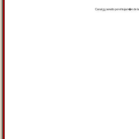
Canal
rss
servido por el
trujam�n
de la