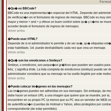
Format
�Qu� es BBCode?
BBCode es una implementaci�n especial del HTML. Depende del administrad
de verificaci�n en el formulario de ingreso de mensaje. BBCode es muy simila
mayor y menor < and > y ofrece un buen control sobre qu� y c�mo se mue
acceder desde el formulario de ingreso de mensajes.
Volver arriba
�Puedo usar HTML?
Depende de si el administrador lo permite y de ser as�, qu� etiquetas est�
estar habilitado, Ud. puede deshabilitarlo cada vez que crea un mensaje.
Volver arriba
�Qu� son los emoticonos o Smileys?
Smileys, o emoticons, son peque�os gr�ficos que pueden ser usados para 
feliz, :( significa triste. La lista completa de emoticonos (smileys) puede s
administrador considera que su mensaje se ha vuelto ilegible por este motivo
Volver arriba
�Puedo colocar im�genes en los mensajes?
Las im�genes pueden ser adheridas en sus mensajes. Sin embargo, de mome
debe hacer un enlace URL a una imagen que quiere que se muestre, por ej.
encuentren en su propio PC (a menos que su PC sea un servidor de WEB c
de autentificaci�n (cuentas de Hotmail o Yahoo, sitios protegidos por contr
correspondiente (de estar permitido).