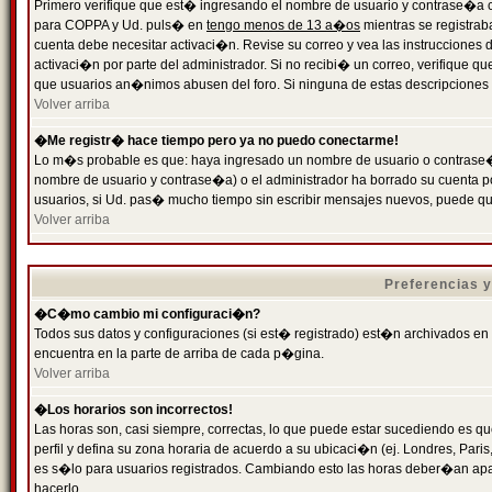
Primero verifique que est� ingresando el nombre de usuario y contrase�a cor
para COPPA y Ud. puls� en
tengo menos de 13 a�os
mientras se registrab
cuenta debe necesitar activaci�n. Revise su correo y vea las instrucciones d
activaci�n por parte del administrador. Si no recibi� un correo, verifique qu
que usuarios an�nimos abusen del foro. Si ninguna de estas descripciones c
Volver arriba
�Me registr� hace tiempo pero ya no puedo conectarme!
Lo m�s probable es que: haya ingresado un nombre de usuario o contrase�a
nombre de usuario y contrase�a) o el administrador ha borrado su cuenta p
usuarios, si Ud. pas� mucho tiempo sin escribir mensajes nuevos, puede qu
Volver arriba
Preferencias 
�C�mo cambio mi configuraci�n?
Todos sus datos y configuraciones (si est� registrado) est�n archivados en
encuentra en la parte de arriba de cada p�gina.
Volver arriba
�Los horarios son incorrectos!
Las horas son, casi siempre, correctas, lo que puede estar sucediendo es que
perfil y defina su zona horaria de acuerdo a su ubicaci�n (ej. Londres, Par
es s�lo para usuarios registrados. Cambiando esto las horas deber�an apar
hacerlo.