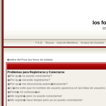
los f
w
F.A.Q.
Buscar
Lista de Miembros
Grupos de Usuarios
�ndice del Foro los foros de nódulo
Problemas para Registrarse y Conectarse
�Por qu� no puedo conectarme?
�Por qu� necesito registrarme?
�Por qu� me desconecta autom�ticamente?
�C�mo evito que mi nombre de usuario aparezca en las listas de usuarios
�Perd� mi contrase�a!
�Me registr� pero no puedo conectarme!
�Me registr� hace tiempo pero ya no puedo conectarme!