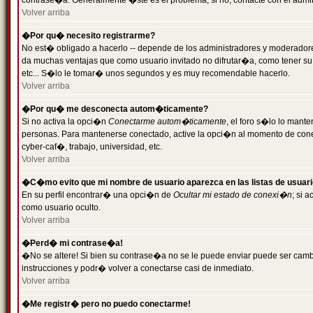
contrase�a. Generalmente �ste es el problema; si no, contacte con el admini
Volver arriba
�Por qu� necesito registrarme?
No est� obligado a hacerlo -- depende de los administradores y moderadores
da muchas ventajas que como usuario invitado no difrutar�a, como tener su
etc... S�lo le tomar� unos segundos y es muy recomendable hacerlo.
Volver arriba
�Por qu� me desconecta autom�ticamente?
Si no activa la opci�n
Conectarme autom�ticamente
, el foro s�lo lo mant
personas. Para mantenerse conectado, active la opci�n al momento de cone
cyber-caf�, trabajo, universidad, etc.
Volver arriba
�C�mo evito que mi nombre de usuario aparezca en las listas de usuar
En su perfil encontrar� una opci�n de
Ocultar mi estado de conexi�n
; si 
como usuario oculto.
Volver arriba
�Perd� mi contrase�a!
�No se altere! Si bien su contrase�a no se le puede enviar puede ser camb
instrucciones y podr� volver a conectarse casi de inmediato.
Volver arriba
�Me registr� pero no puedo conectarme!