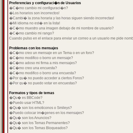
Preferencias y configuraci�n de Usuarios
�C�mo cambio mi configuraci�n?
�Los horarios son incorrectos!
�Cambi� la zona horaria y las horas siguen siendo incorrectas!
�Mi idioma no est� en la lista!
�C�mo muestro una imagen debajo de mi nombre de usuario?
�C�mo cambio mi rango?
Cuando pulso en el enlace para enviar un correo a un usuario me pide nom
Problemas con los mensajes
�C�mo creo un mensaje en un Tema o en un foro?
�C�mo modifico o borro un mensaje?
�C�mo adoso mi firma a mis mensajes?
�C�mo creo una encuesta?
�C�mo modifico o borro una encuesta?
�Por qu� no puedo acceder a ciertos Foros?
�Por qu� no puedo votar en encuestas?
Formatos y tipos de temas
�Qu� es BBCode?
�Puedo usar HTML?
�Qu� son los emoticonos o Smileys?
�Puedo colocar im�genes en los mensajes?
�Qu� son los Anuncios?
�Qu� son los Temas Permanentes?
�Qu� son los Temas Bloqueados?