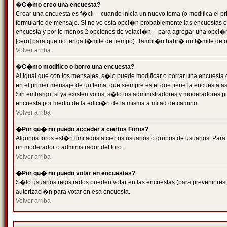
�C�mo creo una encuesta?
Crear una encuesta es f�cil -- cuando inicia un nuevo tema (o modifica el
formulario de mensaje. Si no ve esta opci�n probablemente las encuestas es
encuesta y por lo menos 2 opciones de votaci�n -- para agregar una opci�
[cero] para que no tenga l�mite de tiempo). Tambi�n habr� un l�mite de op
Volver arriba
�C�mo modifico o borro una encuesta?
Al igual que con los mensajes, s�lo puede modificar o borrar una encuesta 
en el primer mensaje de un tema, que siempre es el que tiene la encuesta as
Sin embargo, si ya existen votos, s�lo los administradores y moderadores pu
encuesta por medio de la edici�n de la misma a mitad de camino.
Volver arriba
�Por qu� no puedo acceder a ciertos Foros?
Algunos foros est�n limitados a ciertos usuarios o grupos de usuarios. Para 
un moderador o administrador del foro.
Volver arriba
�Por qu� no puedo votar en encuestas?
S�lo usuarios registrados pueden votar en las encuestas (para prevenir resu
autorizaci�n para votar en esa encuesta.
Volver arriba