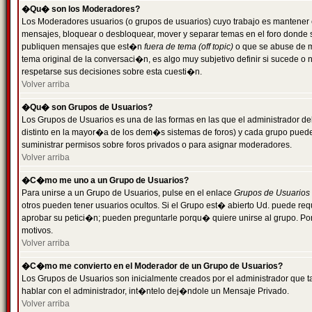
�Qu� son los Moderadores?
Los Moderadores usuarios (o grupos de usuarios) cuyo trabajo es mantener 
mensajes, bloquear o desbloquear, mover y separar temas en el foro donde
publiquen mensajes que est�n
fuera de tema (off topic)
o que se abuse de ma
tema original de la conversaci�n, es algo muy subjetivo definir si sucede 
respetarse sus decisiones sobre esta cuesti�n.
Volver arriba
�Qu� son Grupos de Usuarios?
Los Grupos de Usuarios es una de las formas en las que el administrador de
distinto en la mayor�a de los dem�s sistemas de foros) y cada grupo puede te
suministrar permisos sobre foros privados o para asignar moderadores.
Volver arriba
�C�mo me uno a un Grupo de Usuarios?
Para unirse a un Grupo de Usuarios, pulse en el enlace
Grupos de Usuarios
otros pueden tener usuarios ocultos. Si el Grupo est� abierto Ud. puede re
aprobar su petici�n; pueden preguntarle porqu� quiere unirse al grupo. Por
motivos.
Volver arriba
�C�mo me convierto en el Moderador de un Grupo de Usuarios?
Los Grupos de Usuarios son inicialmente creados por el administrador que
hablar con el administrador, int�ntelo dej�ndole un Mensaje Privado.
Volver arriba