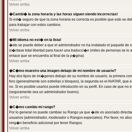
Volver arriba
�Cambi� la zona horaria y las horas siguen siendo incorrectas!
Si est� seguro de que la zona horaria es correcta es posible que esto se d
para trabajar con estos cambios.
Volver arriba
�Mi idioma no est� en la lista!
�sto se puede deber a que el administrador no ha instalado el paquete de s
si�ntase total libertad para hacer una traducci�n (miles de personas se lo
enlace que se encuentra al final de la p�gina)
Volver arriba
�C�mo muestro una imagen debajo de mi nombre de usuario?
Hay dos tipos de im�genes debajo de su nombre de usuario, la primera co
foro (generalmente son estrellas o bloques), la segunda es el AVATAR, que 
no. Si es posible usarlos puede introducirlo en su perfil. En caso de que no
(seguramente sea un administrador bueno).
Volver arriba
�C�mo cambio mi rango?
Por lo general no puede cambiar su Rango ya que �ste es asociado directame
usuarios (administrador, moderador o Rangos especiales). Por favor, no ab
ning�n beneficio adicional por tener Rangos.
Volver arriba