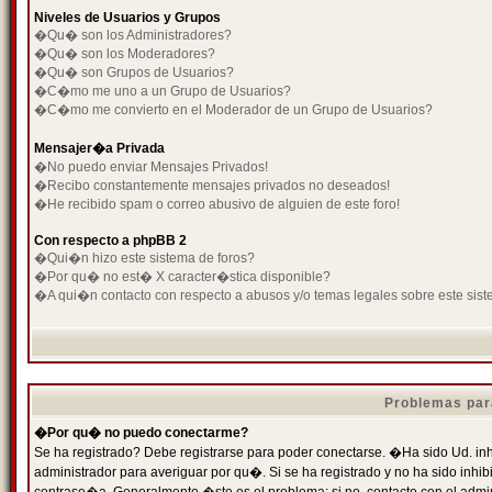
Niveles de Usuarios y Grupos
�Qu� son los Administradores?
�Qu� son los Moderadores?
�Qu� son Grupos de Usuarios?
�C�mo me uno a un Grupo de Usuarios?
�C�mo me convierto en el Moderador de un Grupo de Usuarios?
Mensajer�a Privada
�No puedo enviar Mensajes Privados!
�Recibo constantemente mensajes privados no deseados!
�He recibido spam o correo abusivo de alguien de este foro!
Con respecto a phpBB 2
�Qui�n hizo este sistema de foros?
�Por qu� no est� X caracter�stica disponible?
�A qui�n contacto con respecto a abusos y/o temas legales sobre este sist
Problemas par
�Por qu� no puedo conectarme?
Se ha registrado? Debe registrarse para poder conectarse. �Ha sido Ud. inh
administrador para averiguar por qu�. Si se ha registrado y no ha sido inh