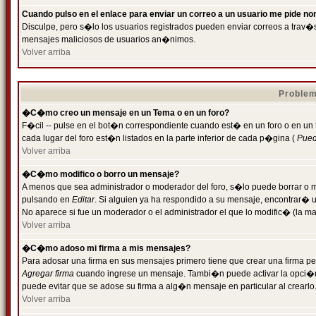
Cuando pulso en el enlace para enviar un correo a un usuario me pide n
Disculpe, pero s�lo los usuarios registrados pueden enviar correos a trav�s 
mensajes maliciosos de usuarios an�nimos.
Volver arriba
Problem
�C�mo creo un mensaje en un Tema o en un foro?
F�cil -- pulse en el bot�n correspondiente cuando est� en un foro o en un
cada lugar del foro est�n listados en la parte inferior de cada p�gina (
Puede
Volver arriba
�C�mo modifico o borro un mensaje?
A menos que sea administrador o moderador del foro, s�lo puede borrar o 
pulsando en
Editar
. Si alguien ya ha respondido a su mensaje, encontrar� 
No aparece si fue un moderador o el administrador el que lo modific� (la ma
Volver arriba
�C�mo adoso mi firma a mis mensajes?
Para adosar una firma en sus mensajes primero tiene que crear una firma pe
Agregar firma
cuando ingrese un mensaje. Tambi�n puede activar la opci�n 
puede evitar que se adose su firma a alg�n mensaje en particular al crearlo
Volver arriba