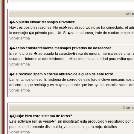
Men
�No puedo enviar Mensajes Privados!
Hay tres posibles razones: No est� registrado y/o no se ha conectado, el ad
la mensajer�a privada para Ud. Si �ste es el caso, trate de contactar con el
Volver arriba
�Recibo constantemente mensajes privados no deseados!
En el futuro ser� agregada la caracter�stica de ignorar mensajes de una l
usuarios, informe al administrador -- ellos tienen la autoridad para evitar 
Volver arriba
�He recibido spam o correo abusivo de alguien de este foro!
Lamentamos oir eso. El sistema de correo de este foro incluye mecanismos p
del correo que recibi� y es muy importante que incluya los encabezados de
Volver arriba
Con r
�Qui�n hizo este sistema de foros?
Este software (en su versi�n sin modificar) esta producido y registrado por
p
puede ser libremente distribuido; vea el enlace para m�s detalles.
Volver arriba