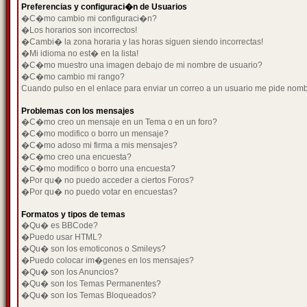
Preferencias y configuraci�n de Usuarios
�C�mo cambio mi configuraci�n?
�Los horarios son incorrectos!
�Cambi� la zona horaria y las horas siguen siendo incorrectas!
�Mi idioma no est� en la lista!
�C�mo muestro una imagen debajo de mi nombre de usuario?
�C�mo cambio mi rango?
Cuando pulso en el enlace para enviar un correo a un usuario me pide nom
Problemas con los mensajes
�C�mo creo un mensaje en un Tema o en un foro?
�C�mo modifico o borro un mensaje?
�C�mo adoso mi firma a mis mensajes?
�C�mo creo una encuesta?
�C�mo modifico o borro una encuesta?
�Por qu� no puedo acceder a ciertos Foros?
�Por qu� no puedo votar en encuestas?
Formatos y tipos de temas
�Qu� es BBCode?
�Puedo usar HTML?
�Qu� son los emoticonos o Smileys?
�Puedo colocar im�genes en los mensajes?
�Qu� son los Anuncios?
�Qu� son los Temas Permanentes?
�Qu� son los Temas Bloqueados?