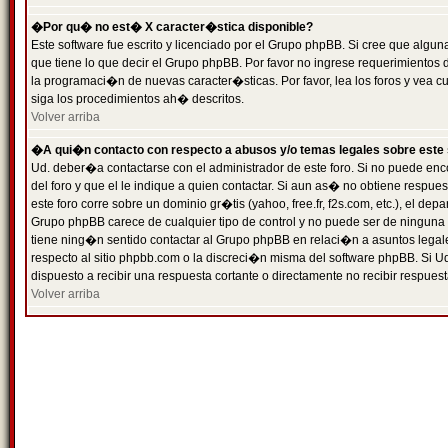
�Por qu� no est� X caracter�stica disponible?
Este software fue escrito y licenciado por el Grupo phpBB. Si cree que algun
que tiene lo que decir el Grupo phpBB. Por favor no ingrese requerimientos
la programaci�n de nuevas caracter�sticas. Por favor, lea los foros y vea c
siga los procedimientos ah� descritos.
Volver arriba
�A qui�n contacto con respecto a abusos y/o temas legales sobre este 
Ud. deber�a contactarse con el administrador de este foro. Si no puede enc
del foro y que el le indique a quien contactar. Si aun as� no obtiene resp
este foro corre sobre un dominio gr�tis (yahoo, free.fr, f2s.com, etc.), el d
Grupo phpBB carece de cualquier tipo de control y no puede ser de ninguna
tiene ning�n sentido contactar al Grupo phpBB en relaci�n a asuntos legal
respecto al sitio phpbb.com o la discreci�n misma del software phpBB. Si U
dispuesto a recibir una respuesta cortante o directamente no recibir respuest
Volver arriba