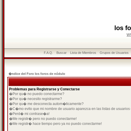
los f
w
F.A.Q.
Buscar
Lista de Miembros
Grupos de Usuarios
�ndice del Foro los foros de nódulo
Problemas para Registrarse y Conectarse
�Por qu� no puedo conectarme?
�Por qu� necesito registrarme?
�Por qu� me desconecta autom�ticamente?
�C�mo evito que mi nombre de usuario aparezca en las listas de usuarios
�Perd� mi contrase�a!
�Me registr� pero no puedo conectarme!
�Me registr� hace tiempo pero ya no puedo conectarme!