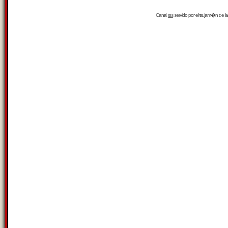
Canal
rss
servido por el
trujam�n
de la