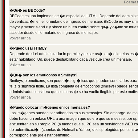
Format
�Qu� es BBCode?
BBCode es una implementaci�n especial del HTML. Depende del administrad
de verificaci�n en el formulario de ingreso de mensaje. BBCode es muy simila
mayor y menor < and > y ofrece un buen control sobre qu� y c�mo se mue
acceder desde el formulario de ingreso de mensajes.
Volver arriba
�Puedo usar HTML?
Depende de si el administrador lo permite y de ser as�, qu� etiquetas est�
estar habilitado, Ud. puede deshabilitarlo cada vez que crea un mensaje.
Volver arriba
�Qu� son los emoticonos o Smileys?
Smileys, o emoticons, son peque�os gr�ficos que pueden ser usados para 
feliz, :( significa triste. La lista completa de emoticonos (smileys) puede s
administrador considera que su mensaje se ha vuelto ilegible por este motivo
Volver arriba
�Puedo colocar im�genes en los mensajes?
Las im�genes pueden ser adheridas en sus mensajes. Sin embargo, de mome
debe hacer un enlace URL a una imagen que quiere que se muestre, por ej.
encuentren en su propio PC (a menos que su PC sea un servidor de WEB c
de autentificaci�n (cuentas de Hotmail o Yahoo, sitios protegidos por contr
correspondiente (de estar permitido).