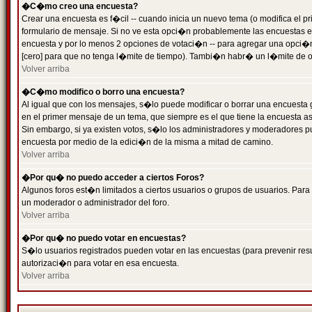
�C�mo creo una encuesta?
Crear una encuesta es f�cil -- cuando inicia un nuevo tema (o modifica el
formulario de mensaje. Si no ve esta opci�n probablemente las encuestas es
encuesta y por lo menos 2 opciones de votaci�n -- para agregar una opci�
[cero] para que no tenga l�mite de tiempo). Tambi�n habr� un l�mite de op
Volver arriba
�C�mo modifico o borro una encuesta?
Al igual que con los mensajes, s�lo puede modificar o borrar una encuesta 
en el primer mensaje de un tema, que siempre es el que tiene la encuesta as
Sin embargo, si ya existen votos, s�lo los administradores y moderadores pu
encuesta por medio de la edici�n de la misma a mitad de camino.
Volver arriba
�Por qu� no puedo acceder a ciertos Foros?
Algunos foros est�n limitados a ciertos usuarios o grupos de usuarios. Para 
un moderador o administrador del foro.
Volver arriba
�Por qu� no puedo votar en encuestas?
S�lo usuarios registrados pueden votar en las encuestas (para prevenir resu
autorizaci�n para votar en esa encuesta.
Volver arriba