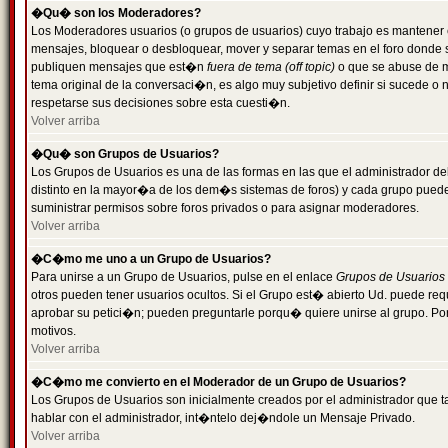
�Qu� son los Moderadores?
Los Moderadores usuarios (o grupos de usuarios) cuyo trabajo es mantener 
mensajes, bloquear o desbloquear, mover y separar temas en el foro donde
publiquen mensajes que est�n
fuera de tema (off topic)
o que se abuse de ma
tema original de la conversaci�n, es algo muy subjetivo definir si sucede 
respetarse sus decisiones sobre esta cuesti�n.
Volver arriba
�Qu� son Grupos de Usuarios?
Los Grupos de Usuarios es una de las formas en las que el administrador de
distinto en la mayor�a de los dem�s sistemas de foros) y cada grupo puede te
suministrar permisos sobre foros privados o para asignar moderadores.
Volver arriba
�C�mo me uno a un Grupo de Usuarios?
Para unirse a un Grupo de Usuarios, pulse en el enlace
Grupos de Usuarios
otros pueden tener usuarios ocultos. Si el Grupo est� abierto Ud. puede re
aprobar su petici�n; pueden preguntarle porqu� quiere unirse al grupo. Por
motivos.
Volver arriba
�C�mo me convierto en el Moderador de un Grupo de Usuarios?
Los Grupos de Usuarios son inicialmente creados por el administrador que
hablar con el administrador, int�ntelo dej�ndole un Mensaje Privado.
Volver arriba