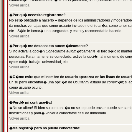
contrase�a. Generalmente �ste es el problema; si no, contacte con el admini
Volver arriba
�Por qu� necesito registrarme?
No est� obligado a hacerlo -- depende de los administradores y moderadores
da muchas ventajas que como usuario invitado no difrutar�a, como tener su
etc... S�lo le tomar� unos segundos y es muy recomendable hacerlo.
Volver arriba
�Por qu� me desconecta autom�ticamente?
Si no activa la opci�n
Conectarme autom�ticamente
, el foro s�lo lo mant
personas. Para mantenerse conectado, active la opci�n al momento de cone
cyber-caf�, trabajo, universidad, etc.
Volver arriba
�C�mo evito que mi nombre de usuario aparezca en las listas de usuar
En su perfil encontrar� una opci�n de
Ocultar mi estado de conexi�n
; si 
como usuario oculto.
Volver arriba
�Perd� mi contrase�a!
�No se altere! Si bien su contrase�a no se le puede enviar puede ser camb
instrucciones y podr� volver a conectarse casi de inmediato.
Volver arriba
�Me registr� pero no puedo conectarme!