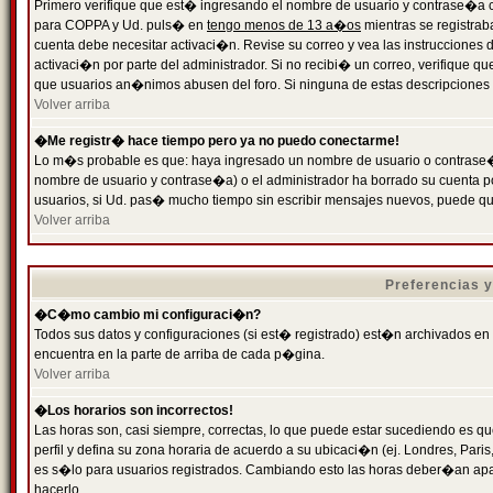
Primero verifique que est� ingresando el nombre de usuario y contrase�a cor
para COPPA y Ud. puls� en
tengo menos de 13 a�os
mientras se registrab
cuenta debe necesitar activaci�n. Revise su correo y vea las instrucciones d
activaci�n por parte del administrador. Si no recibi� un correo, verifique qu
que usuarios an�nimos abusen del foro. Si ninguna de estas descripciones c
Volver arriba
�Me registr� hace tiempo pero ya no puedo conectarme!
Lo m�s probable es que: haya ingresado un nombre de usuario o contrase�a
nombre de usuario y contrase�a) o el administrador ha borrado su cuenta p
usuarios, si Ud. pas� mucho tiempo sin escribir mensajes nuevos, puede qu
Volver arriba
Preferencias 
�C�mo cambio mi configuraci�n?
Todos sus datos y configuraciones (si est� registrado) est�n archivados en
encuentra en la parte de arriba de cada p�gina.
Volver arriba
�Los horarios son incorrectos!
Las horas son, casi siempre, correctas, lo que puede estar sucediendo es que
perfil y defina su zona horaria de acuerdo a su ubicaci�n (ej. Londres, Par
es s�lo para usuarios registrados. Cambiando esto las horas deber�an apar
hacerlo.