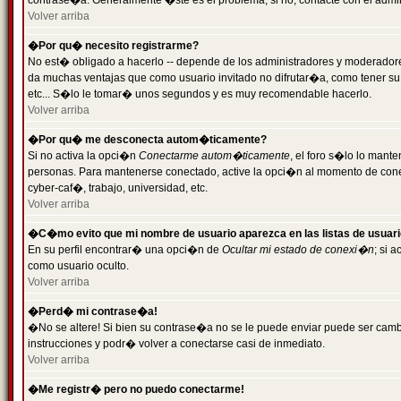
contrase�a. Generalmente �ste es el problema; si no, contacte con el admini
Volver arriba
�Por qu� necesito registrarme?
No est� obligado a hacerlo -- depende de los administradores y moderadores
da muchas ventajas que como usuario invitado no difrutar�a, como tener su
etc... S�lo le tomar� unos segundos y es muy recomendable hacerlo.
Volver arriba
�Por qu� me desconecta autom�ticamente?
Si no activa la opci�n
Conectarme autom�ticamente
, el foro s�lo lo mant
personas. Para mantenerse conectado, active la opci�n al momento de cone
cyber-caf�, trabajo, universidad, etc.
Volver arriba
�C�mo evito que mi nombre de usuario aparezca en las listas de usuar
En su perfil encontrar� una opci�n de
Ocultar mi estado de conexi�n
; si 
como usuario oculto.
Volver arriba
�Perd� mi contrase�a!
�No se altere! Si bien su contrase�a no se le puede enviar puede ser camb
instrucciones y podr� volver a conectarse casi de inmediato.
Volver arriba
�Me registr� pero no puedo conectarme!