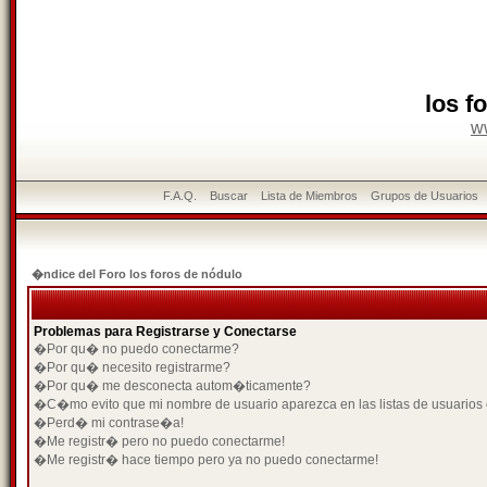
los f
w
F.A.Q.
Buscar
Lista de Miembros
Grupos de Usuarios
�ndice del Foro los foros de nódulo
Problemas para Registrarse y Conectarse
�Por qu� no puedo conectarme?
�Por qu� necesito registrarme?
�Por qu� me desconecta autom�ticamente?
�C�mo evito que mi nombre de usuario aparezca en las listas de usuarios
�Perd� mi contrase�a!
�Me registr� pero no puedo conectarme!
�Me registr� hace tiempo pero ya no puedo conectarme!