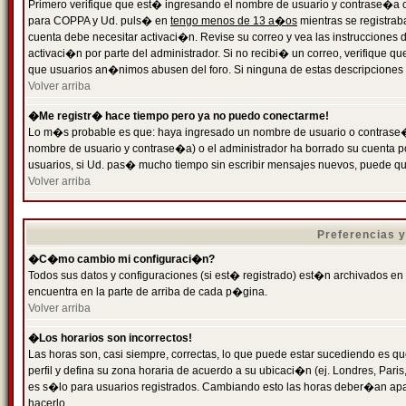
Primero verifique que est� ingresando el nombre de usuario y contrase�a cor
para COPPA y Ud. puls� en
tengo menos de 13 a�os
mientras se registrab
cuenta debe necesitar activaci�n. Revise su correo y vea las instrucciones d
activaci�n por parte del administrador. Si no recibi� un correo, verifique qu
que usuarios an�nimos abusen del foro. Si ninguna de estas descripciones c
Volver arriba
�Me registr� hace tiempo pero ya no puedo conectarme!
Lo m�s probable es que: haya ingresado un nombre de usuario o contrase�a
nombre de usuario y contrase�a) o el administrador ha borrado su cuenta p
usuarios, si Ud. pas� mucho tiempo sin escribir mensajes nuevos, puede qu
Volver arriba
Preferencias 
�C�mo cambio mi configuraci�n?
Todos sus datos y configuraciones (si est� registrado) est�n archivados en
encuentra en la parte de arriba de cada p�gina.
Volver arriba
�Los horarios son incorrectos!
Las horas son, casi siempre, correctas, lo que puede estar sucediendo es que
perfil y defina su zona horaria de acuerdo a su ubicaci�n (ej. Londres, Par
es s�lo para usuarios registrados. Cambiando esto las horas deber�an apar
hacerlo.