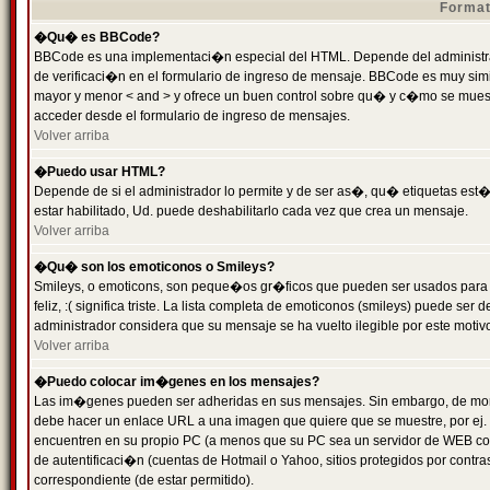
Format
�Qu� es BBCode?
BBCode es una implementaci�n especial del HTML. Depende del administrad
de verificaci�n en el formulario de ingreso de mensaje. BBCode es muy simila
mayor y menor < and > y ofrece un buen control sobre qu� y c�mo se mue
acceder desde el formulario de ingreso de mensajes.
Volver arriba
�Puedo usar HTML?
Depende de si el administrador lo permite y de ser as�, qu� etiquetas est�
estar habilitado, Ud. puede deshabilitarlo cada vez que crea un mensaje.
Volver arriba
�Qu� son los emoticonos o Smileys?
Smileys, o emoticons, son peque�os gr�ficos que pueden ser usados para 
feliz, :( significa triste. La lista completa de emoticonos (smileys) puede s
administrador considera que su mensaje se ha vuelto ilegible por este motivo
Volver arriba
�Puedo colocar im�genes en los mensajes?
Las im�genes pueden ser adheridas en sus mensajes. Sin embargo, de mome
debe hacer un enlace URL a una imagen que quiere que se muestre, por ej.
encuentren en su propio PC (a menos que su PC sea un servidor de WEB c
de autentificaci�n (cuentas de Hotmail o Yahoo, sitios protegidos por contr
correspondiente (de estar permitido).