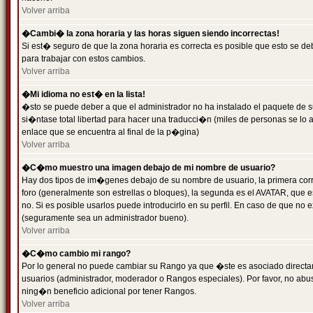
Volver arriba
�Cambi� la zona horaria y las horas siguen siendo incorrectas!
Si est� seguro de que la zona horaria es correcta es posible que esto se d
para trabajar con estos cambios.
Volver arriba
�Mi idioma no est� en la lista!
�sto se puede deber a que el administrador no ha instalado el paquete de s
si�ntase total libertad para hacer una traducci�n (miles de personas se lo
enlace que se encuentra al final de la p�gina)
Volver arriba
�C�mo muestro una imagen debajo de mi nombre de usuario?
Hay dos tipos de im�genes debajo de su nombre de usuario, la primera co
foro (generalmente son estrellas o bloques), la segunda es el AVATAR, que 
no. Si es posible usarlos puede introducirlo en su perfil. En caso de que no
(seguramente sea un administrador bueno).
Volver arriba
�C�mo cambio mi rango?
Por lo general no puede cambiar su Rango ya que �ste es asociado directame
usuarios (administrador, moderador o Rangos especiales). Por favor, no ab
ning�n beneficio adicional por tener Rangos.
Volver arriba