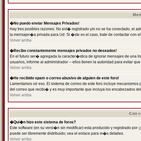
Men
�No puedo enviar Mensajes Privados!
Hay tres posibles razones: No est� registrado y/o no se ha conectado, el ad
la mensajer�a privada para Ud. Si �ste es el caso, trate de contactar con el
Volver arriba
�Recibo constantemente mensajes privados no deseados!
En el futuro ser� agregada la caracter�stica de ignorar mensajes de una l
usuarios, informe al administrador -- ellos tienen la autoridad para evitar 
Volver arriba
�He recibido spam o correo abusivo de alguien de este foro!
Lamentamos oir eso. El sistema de correo de este foro incluye mecanismos p
del correo que recibi� y es muy importante que incluya los encabezados de
Volver arriba
Con r
�Qui�n hizo este sistema de foros?
Este software (en su versi�n sin modificar) esta producido y registrado por
p
puede ser libremente distribuido; vea el enlace para m�s detalles.
Volver arriba