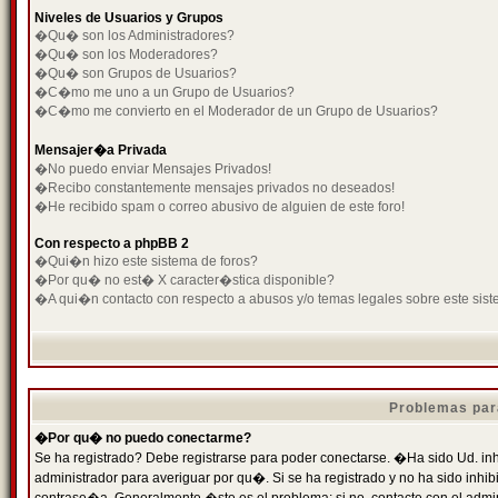
Niveles de Usuarios y Grupos
�Qu� son los Administradores?
�Qu� son los Moderadores?
�Qu� son Grupos de Usuarios?
�C�mo me uno a un Grupo de Usuarios?
�C�mo me convierto en el Moderador de un Grupo de Usuarios?
Mensajer�a Privada
�No puedo enviar Mensajes Privados!
�Recibo constantemente mensajes privados no deseados!
�He recibido spam o correo abusivo de alguien de este foro!
Con respecto a phpBB 2
�Qui�n hizo este sistema de foros?
�Por qu� no est� X caracter�stica disponible?
�A qui�n contacto con respecto a abusos y/o temas legales sobre este sist
Problemas par
�Por qu� no puedo conectarme?
Se ha registrado? Debe registrarse para poder conectarse. �Ha sido Ud. inh
administrador para averiguar por qu�. Si se ha registrado y no ha sido inh