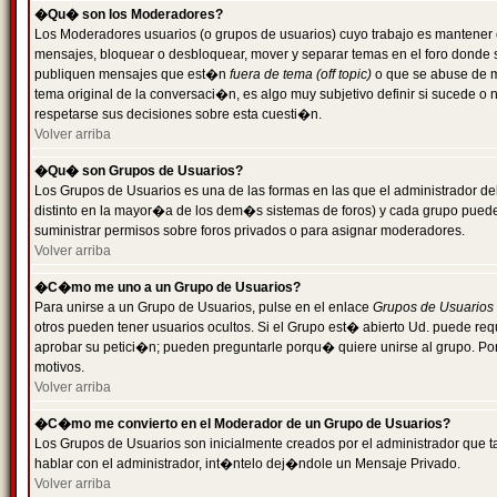
�Qu� son los Moderadores?
Los Moderadores usuarios (o grupos de usuarios) cuyo trabajo es mantener 
mensajes, bloquear o desbloquear, mover y separar temas en el foro donde
publiquen mensajes que est�n
fuera de tema (off topic)
o que se abuse de ma
tema original de la conversaci�n, es algo muy subjetivo definir si sucede 
respetarse sus decisiones sobre esta cuesti�n.
Volver arriba
�Qu� son Grupos de Usuarios?
Los Grupos de Usuarios es una de las formas en las que el administrador de
distinto en la mayor�a de los dem�s sistemas de foros) y cada grupo puede te
suministrar permisos sobre foros privados o para asignar moderadores.
Volver arriba
�C�mo me uno a un Grupo de Usuarios?
Para unirse a un Grupo de Usuarios, pulse en el enlace
Grupos de Usuarios
otros pueden tener usuarios ocultos. Si el Grupo est� abierto Ud. puede re
aprobar su petici�n; pueden preguntarle porqu� quiere unirse al grupo. Por
motivos.
Volver arriba
�C�mo me convierto en el Moderador de un Grupo de Usuarios?
Los Grupos de Usuarios son inicialmente creados por el administrador que
hablar con el administrador, int�ntelo dej�ndole un Mensaje Privado.
Volver arriba