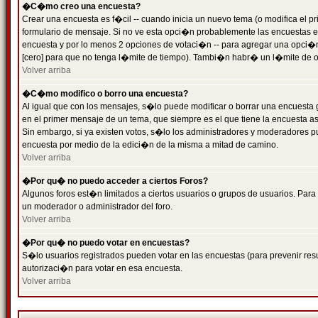
�C�mo creo una encuesta?
Crear una encuesta es f�cil -- cuando inicia un nuevo tema (o modifica el
formulario de mensaje. Si no ve esta opci�n probablemente las encuestas es
encuesta y por lo menos 2 opciones de votaci�n -- para agregar una opci�
[cero] para que no tenga l�mite de tiempo). Tambi�n habr� un l�mite de op
Volver arriba
�C�mo modifico o borro una encuesta?
Al igual que con los mensajes, s�lo puede modificar o borrar una encuesta 
en el primer mensaje de un tema, que siempre es el que tiene la encuesta as
Sin embargo, si ya existen votos, s�lo los administradores y moderadores pu
encuesta por medio de la edici�n de la misma a mitad de camino.
Volver arriba
�Por qu� no puedo acceder a ciertos Foros?
Algunos foros est�n limitados a ciertos usuarios o grupos de usuarios. Para 
un moderador o administrador del foro.
Volver arriba
�Por qu� no puedo votar en encuestas?
S�lo usuarios registrados pueden votar en las encuestas (para prevenir resu
autorizaci�n para votar en esa encuesta.
Volver arriba