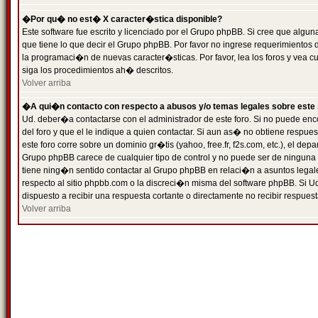
�Por qu� no est� X caracter�stica disponible?
Este software fue escrito y licenciado por el Grupo phpBB. Si cree que algun
que tiene lo que decir el Grupo phpBB. Por favor no ingrese requerimientos
la programaci�n de nuevas caracter�sticas. Por favor, lea los foros y vea c
siga los procedimientos ah� descritos.
Volver arriba
�A qui�n contacto con respecto a abusos y/o temas legales sobre este 
Ud. deber�a contactarse con el administrador de este foro. Si no puede enc
del foro y que el le indique a quien contactar. Si aun as� no obtiene resp
este foro corre sobre un dominio gr�tis (yahoo, free.fr, f2s.com, etc.), el d
Grupo phpBB carece de cualquier tipo de control y no puede ser de ninguna
tiene ning�n sentido contactar al Grupo phpBB en relaci�n a asuntos legal
respecto al sitio phpbb.com o la discreci�n misma del software phpBB. Si U
dispuesto a recibir una respuesta cortante o directamente no recibir respuest
Volver arriba