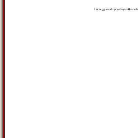
Canal
rss
servido por el
trujam�n
de la