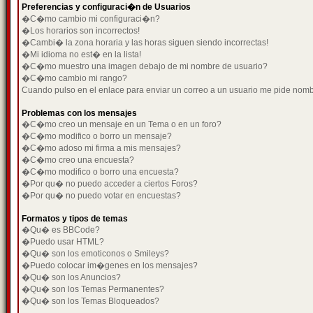
Preferencias y configuraci�n de Usuarios
�C�mo cambio mi configuraci�n?
�Los horarios son incorrectos!
�Cambi� la zona horaria y las horas siguen siendo incorrectas!
�Mi idioma no est� en la lista!
�C�mo muestro una imagen debajo de mi nombre de usuario?
�C�mo cambio mi rango?
Cuando pulso en el enlace para enviar un correo a un usuario me pide nom
Problemas con los mensajes
�C�mo creo un mensaje en un Tema o en un foro?
�C�mo modifico o borro un mensaje?
�C�mo adoso mi firma a mis mensajes?
�C�mo creo una encuesta?
�C�mo modifico o borro una encuesta?
�Por qu� no puedo acceder a ciertos Foros?
�Por qu� no puedo votar en encuestas?
Formatos y tipos de temas
�Qu� es BBCode?
�Puedo usar HTML?
�Qu� son los emoticonos o Smileys?
�Puedo colocar im�genes en los mensajes?
�Qu� son los Anuncios?
�Qu� son los Temas Permanentes?
�Qu� son los Temas Bloqueados?