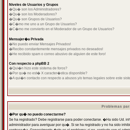
Niveles de Usuarios y Grupos
�Qu� son los Administradores?
�Qu� son los Moderadores?
�Qu� son Grupos de Usuarios?
�C�mo me uno a un Grupo de Usuarios?
�C�mo me convierto en el Moderador de un Grupo de Usuarios?
Mensajer�a Privada
�No puedo enviar Mensajes Privados!
�Recibo constantemente mensajes privados no deseados!
�He recibido spam o correo abusivo de alguien de este foro!
Con respecto a phpBB 2
�Qui�n hizo este sistema de foros?
�Por qu� no est� X caracter�stica disponible?
�A qui�n contacto con respecto a abusos y/o temas legales sobre este sist
Problemas par
�Por qu� no puedo conectarme?
Se ha registrado? Debe registrarse para poder conectarse. �Ha sido Ud. inh
administrador para averiguar por qu�. Si se ha registrado y no ha sido inh