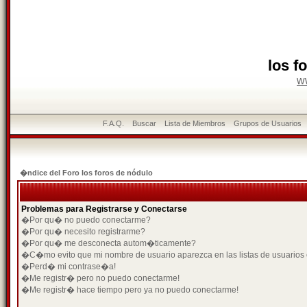
los f
w
F.A.Q.
Buscar
Lista de Miembros
Grupos de Usuarios
�ndice del Foro los foros de nódulo
Problemas para Registrarse y Conectarse
�Por qu� no puedo conectarme?
�Por qu� necesito registrarme?
�Por qu� me desconecta autom�ticamente?
�C�mo evito que mi nombre de usuario aparezca en las listas de usuarios
�Perd� mi contrase�a!
�Me registr� pero no puedo conectarme!
�Me registr� hace tiempo pero ya no puedo conectarme!