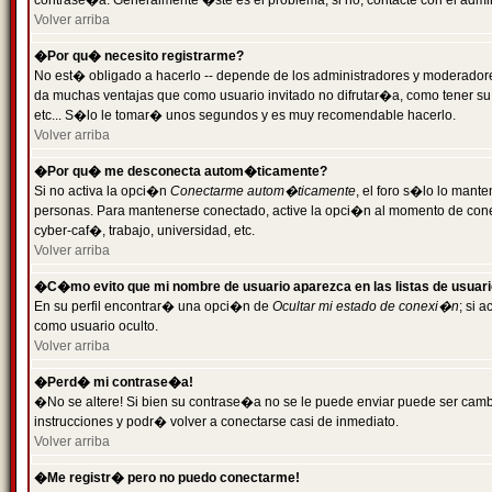
contrase�a. Generalmente �ste es el problema; si no, contacte con el admini
Volver arriba
�Por qu� necesito registrarme?
No est� obligado a hacerlo -- depende de los administradores y moderadores
da muchas ventajas que como usuario invitado no difrutar�a, como tener su
etc... S�lo le tomar� unos segundos y es muy recomendable hacerlo.
Volver arriba
�Por qu� me desconecta autom�ticamente?
Si no activa la opci�n
Conectarme autom�ticamente
, el foro s�lo lo mant
personas. Para mantenerse conectado, active la opci�n al momento de cone
cyber-caf�, trabajo, universidad, etc.
Volver arriba
�C�mo evito que mi nombre de usuario aparezca en las listas de usuar
En su perfil encontrar� una opci�n de
Ocultar mi estado de conexi�n
; si 
como usuario oculto.
Volver arriba
�Perd� mi contrase�a!
�No se altere! Si bien su contrase�a no se le puede enviar puede ser camb
instrucciones y podr� volver a conectarse casi de inmediato.
Volver arriba
�Me registr� pero no puedo conectarme!