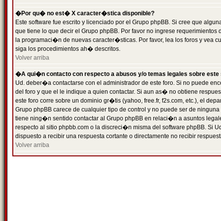
�Por qu� no est� X caracter�stica disponible?
Este software fue escrito y licenciado por el Grupo phpBB. Si cree que algun
que tiene lo que decir el Grupo phpBB. Por favor no ingrese requerimientos
la programaci�n de nuevas caracter�sticas. Por favor, lea los foros y vea c
siga los procedimientos ah� descritos.
Volver arriba
�A qui�n contacto con respecto a abusos y/o temas legales sobre este 
Ud. deber�a contactarse con el administrador de este foro. Si no puede enc
del foro y que el le indique a quien contactar. Si aun as� no obtiene resp
este foro corre sobre un dominio gr�tis (yahoo, free.fr, f2s.com, etc.), el d
Grupo phpBB carece de cualquier tipo de control y no puede ser de ninguna
tiene ning�n sentido contactar al Grupo phpBB en relaci�n a asuntos legal
respecto al sitio phpbb.com o la discreci�n misma del software phpBB. Si U
dispuesto a recibir una respuesta cortante o directamente no recibir respuest
Volver arriba