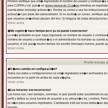
Primero verifique que est� ingresando el nombre de usuario y contrase�a cor
para COPPA y Ud. puls� en
tengo menos de 13 a�os
mientras se registrab
cuenta debe necesitar activaci�n. Revise su correo y vea las instrucciones d
activaci�n por parte del administrador. Si no recibi� un correo, verifique qu
que usuarios an�nimos abusen del foro. Si ninguna de estas descripciones c
Volver arriba
�Me registr� hace tiempo pero ya no puedo conectarme!
Lo m�s probable es que: haya ingresado un nombre de usuario o contrase�a
nombre de usuario y contrase�a) o el administrador ha borrado su cuenta p
usuarios, si Ud. pas� mucho tiempo sin escribir mensajes nuevos, puede qu
Volver arriba
Preferencias 
�C�mo cambio mi configuraci�n?
Todos sus datos y configuraciones (si est� registrado) est�n archivados en
encuentra en la parte de arriba de cada p�gina.
Volver arriba
�Los horarios son incorrectos!
Las horas son, casi siempre, correctas, lo que puede estar sucediendo es que
perfil y defina su zona horaria de acuerdo a su ubicaci�n (ej. Londres, Par
es s�lo para usuarios registrados. Cambiando esto las horas deber�an apar
hacerlo.