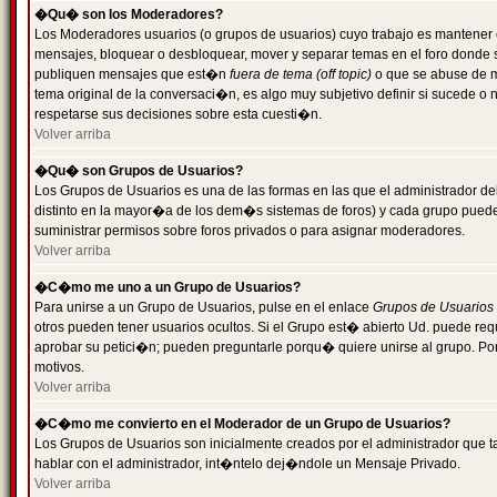
�Qu� son los Moderadores?
Los Moderadores usuarios (o grupos de usuarios) cuyo trabajo es mantener 
mensajes, bloquear o desbloquear, mover y separar temas en el foro donde
publiquen mensajes que est�n
fuera de tema (off topic)
o que se abuse de ma
tema original de la conversaci�n, es algo muy subjetivo definir si sucede 
respetarse sus decisiones sobre esta cuesti�n.
Volver arriba
�Qu� son Grupos de Usuarios?
Los Grupos de Usuarios es una de las formas en las que el administrador de
distinto en la mayor�a de los dem�s sistemas de foros) y cada grupo puede te
suministrar permisos sobre foros privados o para asignar moderadores.
Volver arriba
�C�mo me uno a un Grupo de Usuarios?
Para unirse a un Grupo de Usuarios, pulse en el enlace
Grupos de Usuarios
otros pueden tener usuarios ocultos. Si el Grupo est� abierto Ud. puede re
aprobar su petici�n; pueden preguntarle porqu� quiere unirse al grupo. Por
motivos.
Volver arriba
�C�mo me convierto en el Moderador de un Grupo de Usuarios?
Los Grupos de Usuarios son inicialmente creados por el administrador que
hablar con el administrador, int�ntelo dej�ndole un Mensaje Privado.
Volver arriba