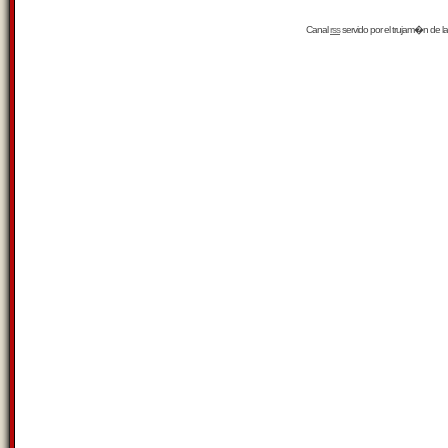
Canal
rss
servido por el
trujam�n
de la