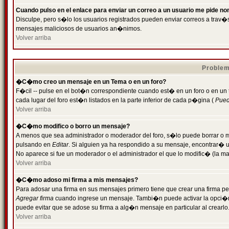
Cuando pulso en el enlace para enviar un correo a un usuario me pide n
Disculpe, pero s�lo los usuarios registrados pueden enviar correos a trav�s 
mensajes maliciosos de usuarios an�nimos.
Volver arriba
Problem
�C�mo creo un mensaje en un Tema o en un foro?
F�cil -- pulse en el bot�n correspondiente cuando est� en un foro o en un
cada lugar del foro est�n listados en la parte inferior de cada p�gina (
Puede
Volver arriba
�C�mo modifico o borro un mensaje?
A menos que sea administrador o moderador del foro, s�lo puede borrar o 
pulsando en
Editar
. Si alguien ya ha respondido a su mensaje, encontrar� 
No aparece si fue un moderador o el administrador el que lo modific� (la ma
Volver arriba
�C�mo adoso mi firma a mis mensajes?
Para adosar una firma en sus mensajes primero tiene que crear una firma pe
Agregar firma
cuando ingrese un mensaje. Tambi�n puede activar la opci�n 
puede evitar que se adose su firma a alg�n mensaje en particular al crearlo
Volver arriba