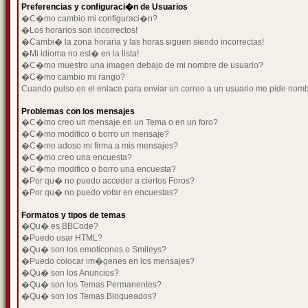
Preferencias y configuraci�n de Usuarios
�C�mo cambio mi configuraci�n?
�Los horarios son incorrectos!
�Cambi� la zona horaria y las horas siguen siendo incorrectas!
�Mi idioma no est� en la lista!
�C�mo muestro una imagen debajo de mi nombre de usuario?
�C�mo cambio mi rango?
Cuando pulso en el enlace para enviar un correo a un usuario me pide nom
Problemas con los mensajes
�C�mo creo un mensaje en un Tema o en un foro?
�C�mo modifico o borro un mensaje?
�C�mo adoso mi firma a mis mensajes?
�C�mo creo una encuesta?
�C�mo modifico o borro una encuesta?
�Por qu� no puedo acceder a ciertos Foros?
�Por qu� no puedo votar en encuestas?
Formatos y tipos de temas
�Qu� es BBCode?
�Puedo usar HTML?
�Qu� son los emoticonos o Smileys?
�Puedo colocar im�genes en los mensajes?
�Qu� son los Anuncios?
�Qu� son los Temas Permanentes?
�Qu� son los Temas Bloqueados?