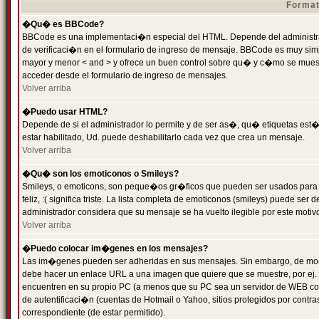
Format
�Qu� es BBCode?
BBCode es una implementaci�n especial del HTML. Depende del administrad
de verificaci�n en el formulario de ingreso de mensaje. BBCode es muy simila
mayor y menor < and > y ofrece un buen control sobre qu� y c�mo se mue
acceder desde el formulario de ingreso de mensajes.
Volver arriba
�Puedo usar HTML?
Depende de si el administrador lo permite y de ser as�, qu� etiquetas est�
estar habilitado, Ud. puede deshabilitarlo cada vez que crea un mensaje.
Volver arriba
�Qu� son los emoticonos o Smileys?
Smileys, o emoticons, son peque�os gr�ficos que pueden ser usados para 
feliz, :( significa triste. La lista completa de emoticonos (smileys) puede s
administrador considera que su mensaje se ha vuelto ilegible por este motivo
Volver arriba
�Puedo colocar im�genes en los mensajes?
Las im�genes pueden ser adheridas en sus mensajes. Sin embargo, de mome
debe hacer un enlace URL a una imagen que quiere que se muestre, por ej.
encuentren en su propio PC (a menos que su PC sea un servidor de WEB c
de autentificaci�n (cuentas de Hotmail o Yahoo, sitios protegidos por contr
correspondiente (de estar permitido).