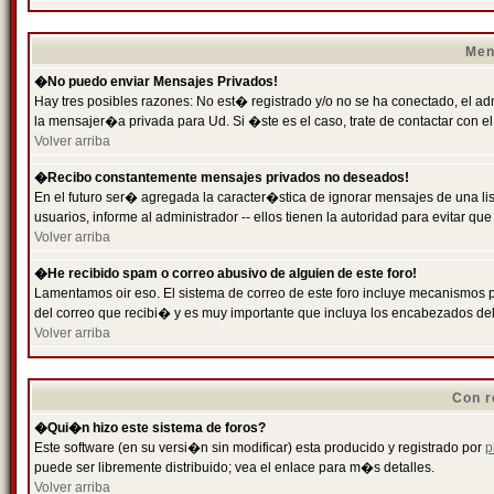
Men
�No puedo enviar Mensajes Privados!
Hay tres posibles razones: No est� registrado y/o no se ha conectado, el ad
la mensajer�a privada para Ud. Si �ste es el caso, trate de contactar con el
Volver arriba
�Recibo constantemente mensajes privados no deseados!
En el futuro ser� agregada la caracter�stica de ignorar mensajes de una l
usuarios, informe al administrador -- ellos tienen la autoridad para evitar 
Volver arriba
�He recibido spam o correo abusivo de alguien de este foro!
Lamentamos oir eso. El sistema de correo de este foro incluye mecanismos p
del correo que recibi� y es muy importante que incluya los encabezados de
Volver arriba
Con r
�Qui�n hizo este sistema de foros?
Este software (en su versi�n sin modificar) esta producido y registrado por
p
puede ser libremente distribuido; vea el enlace para m�s detalles.
Volver arriba