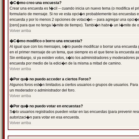
�C�mo creo una encuesta?
Crear una encuesta es f�cil -- cuando inicia un nuevo tema (o modifica el
formulario de mensaje. Si no ve esta opci�n probablemente las encuestas es
encuesta y por lo menos 2 opciones de votaci�n -- para agregar una opci�
[cero] para que no tenga l�mite de tiempo). Tambi�n habr� un l�mite de op
Volver arriba
�C�mo modifico o borro una encuesta?
Al igual que con los mensajes, s�lo puede modificar o borrar una encuesta 
en el primer mensaje de un tema, que siempre es el que tiene la encuesta as
Sin embargo, si ya existen votos, s�lo los administradores y moderadores pu
encuesta por medio de la edici�n de la misma a mitad de camino.
Volver arriba
�Por qu� no puedo acceder a ciertos Foros?
Algunos foros est�n limitados a ciertos usuarios o grupos de usuarios. Para 
un moderador o administrador del foro.
Volver arriba
�Por qu� no puedo votar en encuestas?
S�lo usuarios registrados pueden votar en las encuestas (para prevenir resu
autorizaci�n para votar en esa encuesta.
Volver arriba