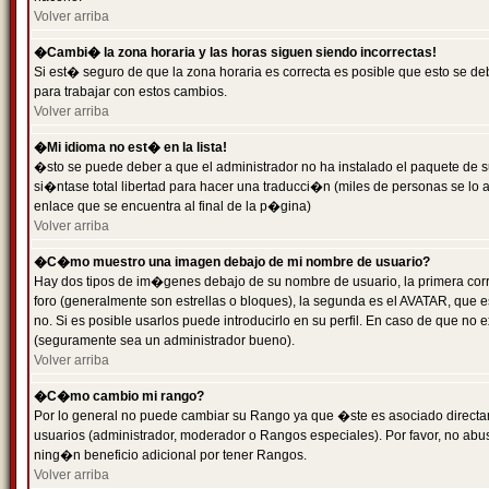
Volver arriba
�Cambi� la zona horaria y las horas siguen siendo incorrectas!
Si est� seguro de que la zona horaria es correcta es posible que esto se d
para trabajar con estos cambios.
Volver arriba
�Mi idioma no est� en la lista!
�sto se puede deber a que el administrador no ha instalado el paquete de s
si�ntase total libertad para hacer una traducci�n (miles de personas se lo
enlace que se encuentra al final de la p�gina)
Volver arriba
�C�mo muestro una imagen debajo de mi nombre de usuario?
Hay dos tipos de im�genes debajo de su nombre de usuario, la primera co
foro (generalmente son estrellas o bloques), la segunda es el AVATAR, que 
no. Si es posible usarlos puede introducirlo en su perfil. En caso de que no
(seguramente sea un administrador bueno).
Volver arriba
�C�mo cambio mi rango?
Por lo general no puede cambiar su Rango ya que �ste es asociado directame
usuarios (administrador, moderador o Rangos especiales). Por favor, no ab
ning�n beneficio adicional por tener Rangos.
Volver arriba