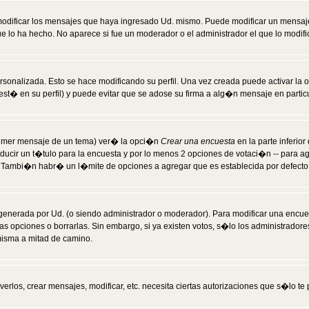
modificar los mensajes que haya ingresado Ud. mismo. Puede modificar un mensa
 lo ha hecho. No aparece si fue un moderador o el administrador el que lo modifi
rsonalizada. Esto se hace modificando su perfil. Una vez creada puede activar la
t� en su perfil) y puede evitar que se adose su firma a alg�n mensaje en particul
 primer mensaje de un tema) ver� la opci�n
Crear una encuesta
en la parte inferio
ducir un t�tulo para la encuesta y por lo menos 2 opciones de votaci�n -- para 
). Tambi�n habr� un l�mite de opciones a agregar que es establecida por defecto 
generada por Ud. (o siendo administrador o moderador). Para modificar una encues
as opciones o borrarlas. Sin embargo, si ya existen votos, s�lo los administrador
misma a mitad de camino.
verlos, crear mensajes, modificar, etc. necesita ciertas autorizaciones que s�lo t