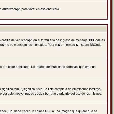
ga autorizaci�n para votar en esa encuesta.
asilla de verificaci�n en el formulario de ingreso de mensaje. BBCode es
 qu� y c�mo se muestran los mensajes. Para m�s informaci�n sobre BBCode
. De estar habilitado, Ud. puede deshabilitarlo cada vez que crea un
ca feliz, :( significa triste. La lista completa de emoticonos (smileys)
por este motivo, puede decidir borrarlo o privarlo del uso de los mismos.
 ende, Ud. debe hacer un enlace URL a una imagen que quiere que se