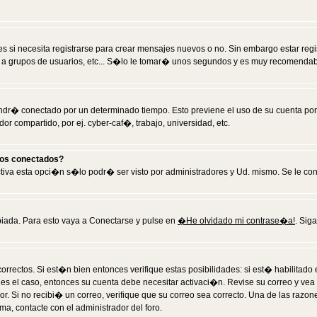
 si necesita registrarse para crear mensajes nuevos o no. Sin embargo estar reg
 a grupos de usuarios, etc... S�lo le tomar� unos segundos y es muy recomendab
tendr� conectado por un determinado tiempo. Esto previene el uso de su cuenta po
 compartido, por ej. cyber-caf�, trabajo, universidad, etc.
ios conectados?
activa esta opci�n s�lo podr� ser visto por administradores y Ud. mismo. Se le co
iada. Para esto vaya a Conectarse y pulse en
�He olvidado mi contrase�a!
. Sig
rrectos. Si est�n bien entonces verifique estas posibilidades: si est� habilitad
 es el caso, entonces su cuenta debe necesitar activaci�n. Revise su correo y vea
dor. Si no recibi� un correo, verifique que su correo sea correcto. Una de las raz
a, contacte con el administrador del foro.