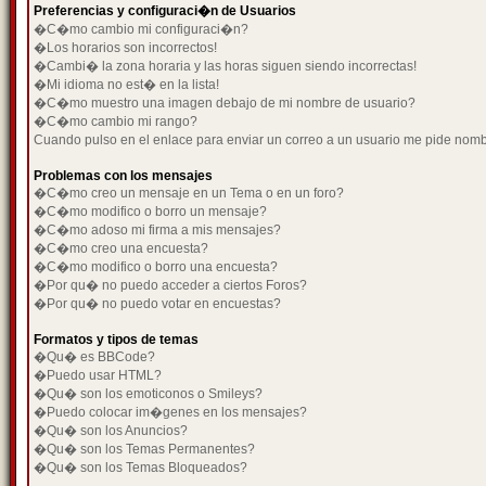
Preferencias y configuraci�n de Usuarios
�C�mo cambio mi configuraci�n?
�Los horarios son incorrectos!
�Cambi� la zona horaria y las horas siguen siendo incorrectas!
�Mi idioma no est� en la lista!
�C�mo muestro una imagen debajo de mi nombre de usuario?
�C�mo cambio mi rango?
Cuando pulso en el enlace para enviar un correo a un usuario me pide nom
Problemas con los mensajes
�C�mo creo un mensaje en un Tema o en un foro?
�C�mo modifico o borro un mensaje?
�C�mo adoso mi firma a mis mensajes?
�C�mo creo una encuesta?
�C�mo modifico o borro una encuesta?
�Por qu� no puedo acceder a ciertos Foros?
�Por qu� no puedo votar en encuestas?
Formatos y tipos de temas
�Qu� es BBCode?
�Puedo usar HTML?
�Qu� son los emoticonos o Smileys?
�Puedo colocar im�genes en los mensajes?
�Qu� son los Anuncios?
�Qu� son los Temas Permanentes?
�Qu� son los Temas Bloqueados?