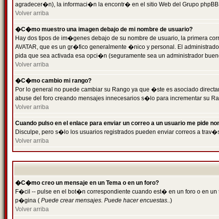
agradecer�n), la informaci�n la encontr� en el sitio Web del Grupo phpBB (
Volver arriba
�C�mo muestro una imagen debajo de mi nombre de usuario?
Hay dos tipos de im�genes debajo de su nombre de usuario, la primera cor
AVATAR, que es un gr�fico generalmente �nico y personal. El administrador d
pida que sea activada esa opci�n (seguramente sea un administrador buen
Volver arriba
�C�mo cambio mi rango?
Por lo general no puede cambiar su Rango ya que �ste es asociado directame
abuse del foro creando mensajes innecesarios s�lo para incrementar su Ra
Volver arriba
Cuando pulso en el enlace para enviar un correo a un usuario me pide n
Disculpe, pero s�lo los usuarios registrados pueden enviar correos a trav�s
Volver arriba
�C�mo creo un mensaje en un Tema o en un foro?
F�cil -- pulse en el bot�n correspondiente cuando est� en un foro o en un t
p�gina (
Puede crear mensajes. Puede hacer encuestas..
)
Volver arriba