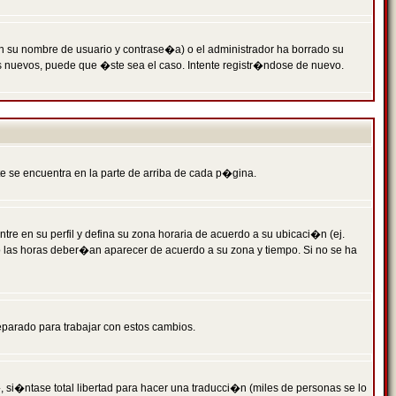
n su nombre de usuario y contrase�a) o el administrador ha borrado su
s nuevos, puede que �ste sea el caso. Intente registr�ndose de nuevo.
e se encuentra en la parte de arriba de cada p�gina.
tre en su perfil y defina su zona horaria de acuerdo a su ubicaci�n (ej.
o las horas deber�an aparecer de acuerdo a su zona y tiempo. Si no se ha
eparado para trabajar con estos cambios.
 si�ntase total libertad para hacer una traducci�n (miles de personas se lo