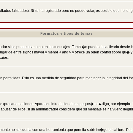
ltados falseados). Si se ha registrado pero no puede votar, es posible que no ten
Formatos y tipos de temas
r si se puede usar o no en los mensajes. Tambi�n puede desactivarlo desde la c
 ] en lugar de entre signos mayor y menor < and > y ofrece un buen control sobre
sajes.
 permitidas. Esto es una medida de seguridad para mantener la integridad del foro
esar emociones. Aparecen introduciendo un peque�o c�digo, por ejemplo: :) signifi
sar de ellos, si un administrador considera que su mensaje se ha vuelto ilegible 
nto no se cuenta con una herramienta que permita subir im�genes al foro. Por