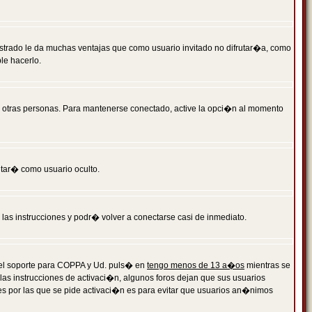
istrado le da muchas ventajas que como usuario invitado no difrutar�a, como
le hacerlo.
r otras personas. Para mantenerse conectado, active la opci�n al momento
ntar� como usuario oculto.
a las instrucciones y podr� volver a conectarse casi de inmediato.
o el soporte para COPPA y Ud. puls� en
tengo menos de 13 a�os
mientras se
 las instrucciones de activaci�n, algunos foros dejan que sus usuarios
ones por las que se pide activaci�n es para evitar que usuarios an�nimos