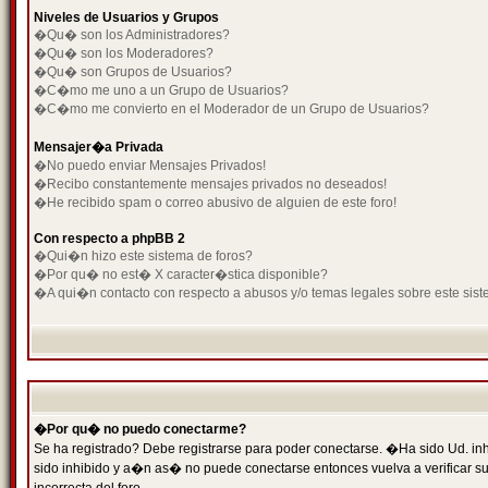
Niveles de Usuarios y Grupos
�Qu� son los Administradores?
�Qu� son los Moderadores?
�Qu� son Grupos de Usuarios?
�C�mo me uno a un Grupo de Usuarios?
�C�mo me convierto en el Moderador de un Grupo de Usuarios?
Mensajer�a Privada
�No puedo enviar Mensajes Privados!
�Recibo constantemente mensajes privados no deseados!
�He recibido spam o correo abusivo de alguien de este foro!
Con respecto a phpBB 2
�Qui�n hizo este sistema de foros?
�Por qu� no est� X caracter�stica disponible?
�A qui�n contacto con respecto a abusos y/o temas legales sobre este sist
�Por qu� no puedo conectarme?
Se ha registrado? Debe registrarse para poder conectarse. �Ha sido Ud. inh
sido inhibido y a�n as� no puede conectarse entonces vuelva a verificar su