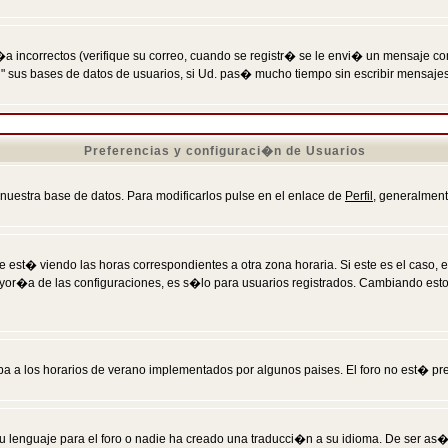
incorrectos (verifique su correo, cuando se registr� se le envi� un mensaje co
n" sus bases de datos de usuarios, si Ud. pas� mucho tiempo sin escribir mensaje
Preferencias y configuraci�n de Usuarios
 nuestra base de datos. Para modificarlos pulse en el enlace de
Perfil
, generalment
 est� viendo las horas correspondientes a otra zona horaria. Si este es el caso, en
mayor�a de las configuraciones, es s�lo para usuarios registrados. Cambiando est
eba a los horarios de verano implementados por algunos paises. El foro no est� pr
u lenguaje para el foro o nadie ha creado una traducci�n a su idioma. De ser as�,