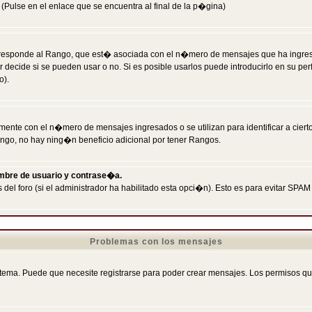
Pulse en el enlace que se encuentra al final de la p�gina)
responde al Rango, que est� asociada con el n�mero de mensajes que ha ingresado
ecide si se pueden usar o no. Si es posible usarlos puede introducirlo en su perf
o).
nte con el n�mero de mensajes ingresados o se utilizan para identificar a cierto
ngo, no hay ning�n beneficio adicional por tener Rangos.
ombre de usuario y contrase�a.
 del foro (si el administrador ha habilitado esta opci�n). Esto es para evitar S
Problemas con los mensajes
ema. Puede que necesite registrarse para poder crear mensajes. Los permisos que t