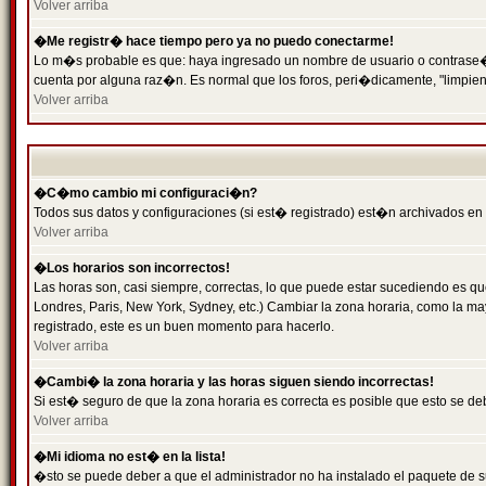
Volver arriba
�Me registr� hace tiempo pero ya no puedo conectarme!
Lo m�s probable es que: haya ingresado un nombre de usuario o contrase�a 
cuenta por alguna raz�n. Es normal que los foros, peri�dicamente, "limpie
Volver arriba
�C�mo cambio mi configuraci�n?
Todos sus datos y configuraciones (si est� registrado) est�n archivados en
Volver arriba
�Los horarios son incorrectos!
Las horas son, casi siempre, correctas, lo que puede estar sucediendo es que
Londres, Paris, New York, Sydney, etc.) Cambiar la zona horaria, como la 
registrado, este es un buen momento para hacerlo.
Volver arriba
�Cambi� la zona horaria y las horas siguen siendo incorrectas!
Si est� seguro de que la zona horaria es correcta es posible que esto se d
Volver arriba
�Mi idioma no est� en la lista!
�sto se puede deber a que el administrador no ha instalado el paquete de s