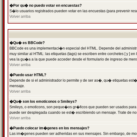
�Por qu� no puedo votar en encuestas?
S�lo usuarios registrados pueden votar en las encuestas (para prevenir resu
Volver arriba
�Qu� es BBCode?
BBCode es una implementaci�n especial del HTML. Depende del administrado
muy similar al HTML: las etiquetas (tags) se escriben entre corchetes [ y
vea la gu�a a la que puede acceder desde el formulario de ingreso de men
Volver arriba
�Puedo usar HTML?
Depende de si el administrador lo permite y de ser as�, qu� etiquetas est�n
mensaje.
Volver arriba
�Qu� son los emoticonos o Smileys?
Smileys, o emoticons, son peque�os gr�ficos que pueden ser usados para expr
puede ser desplegada cuando se est� escribiendo un mensaje. Trate de no abu
Volver arriba
�Puedo colocar im�genes en los mensajes?
Las im�genes pueden ser adheridas en sus mensajes. Sin embargo, de mome