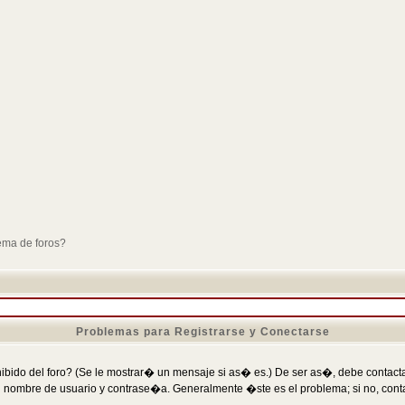
ema de foros?
Problemas para Registrarse y Conectarse
ibido del foro? (Se le mostrar� un mensaje si as� es.) De ser as�, debe contactar
 nombre de usuario y contrase�a. Generalmente �ste es el problema; si no, conta