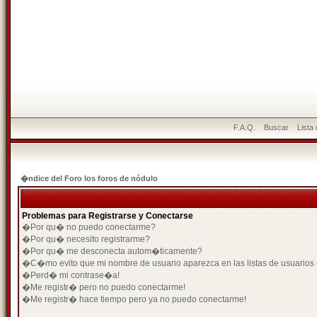
F.A.Q.
Buscar
Lista
�ndice del Foro los foros de nódulo
Problemas para Registrarse y Conectarse
�Por qu� no puedo conectarme?
�Por qu� necesito registrarme?
�Por qu� me desconecta autom�ticamente?
�C�mo evito que mi nombre de usuario aparezca en las listas de usuarios
�Perd� mi contrase�a!
�Me registr� pero no puedo conectarme!
�Me registr� hace tiempo pero ya no puedo conectarme!