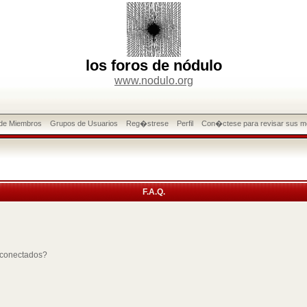
los foros de nódulo
www.nodulo.org
 de Miembros
Grupos de Usuarios
Reg�strese
Perfil
Con�ctese para revisar sus m
F.A.Q.
 conectados?