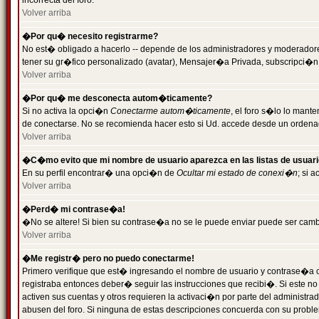
incorrecta del foro.
Volver arriba
�Por qu� necesito registrarme?
No est� obligado a hacerlo -- depende de los administradores y moderadores
tener su gr�fico personalizado (avatar), Mensajer�a Privada, subscripci�n
Volver arriba
�Por qu� me desconecta autom�ticamente?
Si no activa la opci�n
Conectarme autom�ticamente
, el foro s�lo lo man
de conectarse. No se recomienda hacer esto si Ud. accede desde un ordenador
Volver arriba
�C�mo evito que mi nombre de usuario aparezca en las listas de usuar
En su perfil encontrar� una opci�n de
Ocultar mi estado de conexi�n
; si 
Volver arriba
�Perd� mi contrase�a!
�No se altere! Si bien su contrase�a no se le puede enviar puede ser camb
Volver arriba
�Me registr� pero no puedo conectarme!
Primero verifique que est� ingresando el nombre de usuario y contrase�a co
registraba entonces deber� seguir las instrucciones que recibi�. Si este no
activen sus cuentas y otros requieren la activaci�n por parte del administra
abusen del foro. Si ninguna de estas descripciones concuerda con su problem