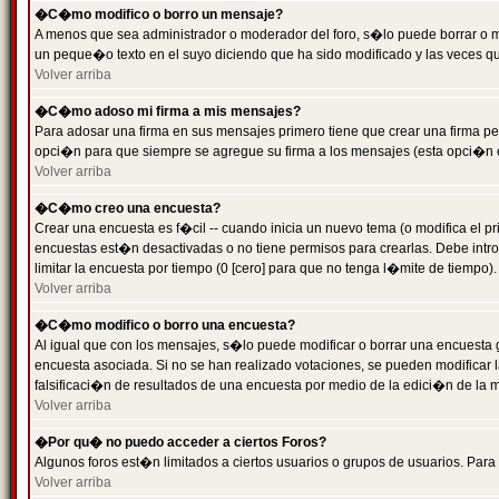
�C�mo modifico o borro un mensaje?
A menos que sea administrador o moderador del foro, s�lo puede borrar o 
un peque�o texto en el suyo diciendo que ha sido modificado y las veces que
Volver arriba
�C�mo adoso mi firma a mis mensajes?
Para adosar una firma en sus mensajes primero tiene que crear una firma pe
opci�n para que siempre se agregue su firma a los mensajes (esta opci�n es
Volver arriba
�C�mo creo una encuesta?
Crear una encuesta es f�cil -- cuando inicia un nuevo tema (o modifica el
encuestas est�n desactivadas o no tiene permisos para crearlas. Debe intro
limitar la encuesta por tiempo (0 [cero] para que no tenga l�mite de tiempo
Volver arriba
�C�mo modifico o borro una encuesta?
Al igual que con los mensajes, s�lo puede modificar o borrar una encuesta 
encuesta asociada. Si no se han realizado votaciones, se pueden modificar l
falsificaci�n de resultados de una encuesta por medio de la edici�n de la 
Volver arriba
�Por qu� no puedo acceder a ciertos Foros?
Algunos foros est�n limitados a ciertos usuarios o grupos de usuarios. Para 
Volver arriba