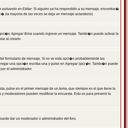
je pulsando en
Editar
. Si alguien ya ha respondido a su mensaje, encontrar�
c� (la mayoria de las veces se deja un mensaje aclaratorio).
 opci�n
Agregar firma
cuando ingrese un mensaje. Tambi�n puede activar la
ar al crearlo.
r del formulario de mensaje. Si no ve esta opci�n probablemente las
agregar una opci�n escriba una y pulse en
Agregar opci�n
. Tambi�n puede
por el administrador.
ta, pulse en el primer mensaje de un tema, que siempre es el que tiene la
es y moderadores pueden modificar la encuesta. Esto es para prevenir la
e puede dar un moderador o administrador del foro.