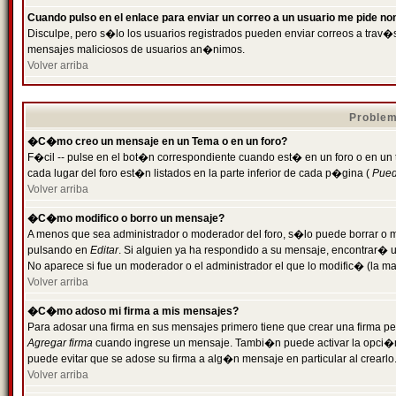
Cuando pulso en el enlace para enviar un correo a un usuario me pide n
Disculpe, pero s�lo los usuarios registrados pueden enviar correos a trav�s 
mensajes maliciosos de usuarios an�nimos.
Volver arriba
Problem
�C�mo creo un mensaje en un Tema o en un foro?
F�cil -- pulse en el bot�n correspondiente cuando est� en un foro o en un
cada lugar del foro est�n listados en la parte inferior de cada p�gina (
Puede
Volver arriba
�C�mo modifico o borro un mensaje?
A menos que sea administrador o moderador del foro, s�lo puede borrar o 
pulsando en
Editar
. Si alguien ya ha respondido a su mensaje, encontrar� 
No aparece si fue un moderador o el administrador el que lo modific� (la ma
Volver arriba
�C�mo adoso mi firma a mis mensajes?
Para adosar una firma en sus mensajes primero tiene que crear una firma pe
Agregar firma
cuando ingrese un mensaje. Tambi�n puede activar la opci�n 
puede evitar que se adose su firma a alg�n mensaje en particular al crearlo
Volver arriba