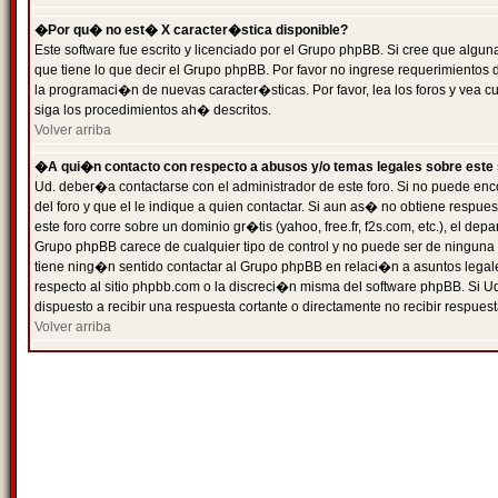
�Por qu� no est� X caracter�stica disponible?
Este software fue escrito y licenciado por el Grupo phpBB. Si cree que algun
que tiene lo que decir el Grupo phpBB. Por favor no ingrese requerimientos
la programaci�n de nuevas caracter�sticas. Por favor, lea los foros y vea c
siga los procedimientos ah� descritos.
Volver arriba
�A qui�n contacto con respecto a abusos y/o temas legales sobre este 
Ud. deber�a contactarse con el administrador de este foro. Si no puede enc
del foro y que el le indique a quien contactar. Si aun as� no obtiene resp
este foro corre sobre un dominio gr�tis (yahoo, free.fr, f2s.com, etc.), el d
Grupo phpBB carece de cualquier tipo de control y no puede ser de ninguna
tiene ning�n sentido contactar al Grupo phpBB en relaci�n a asuntos legal
respecto al sitio phpbb.com o la discreci�n misma del software phpBB. Si U
dispuesto a recibir una respuesta cortante o directamente no recibir respuest
Volver arriba