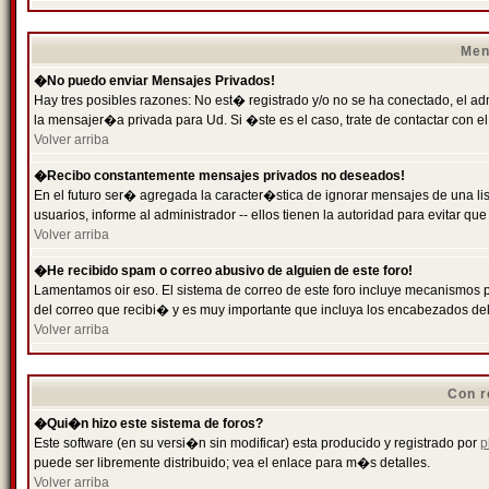
Men
�No puedo enviar Mensajes Privados!
Hay tres posibles razones: No est� registrado y/o no se ha conectado, el ad
la mensajer�a privada para Ud. Si �ste es el caso, trate de contactar con el
Volver arriba
�Recibo constantemente mensajes privados no deseados!
En el futuro ser� agregada la caracter�stica de ignorar mensajes de una l
usuarios, informe al administrador -- ellos tienen la autoridad para evitar 
Volver arriba
�He recibido spam o correo abusivo de alguien de este foro!
Lamentamos oir eso. El sistema de correo de este foro incluye mecanismos p
del correo que recibi� y es muy importante que incluya los encabezados de
Volver arriba
Con r
�Qui�n hizo este sistema de foros?
Este software (en su versi�n sin modificar) esta producido y registrado por
p
puede ser libremente distribuido; vea el enlace para m�s detalles.
Volver arriba