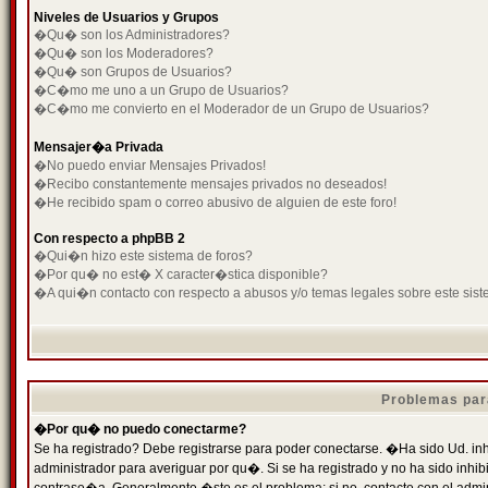
Niveles de Usuarios y Grupos
�Qu� son los Administradores?
�Qu� son los Moderadores?
�Qu� son Grupos de Usuarios?
�C�mo me uno a un Grupo de Usuarios?
�C�mo me convierto en el Moderador de un Grupo de Usuarios?
Mensajer�a Privada
�No puedo enviar Mensajes Privados!
�Recibo constantemente mensajes privados no deseados!
�He recibido spam o correo abusivo de alguien de este foro!
Con respecto a phpBB 2
�Qui�n hizo este sistema de foros?
�Por qu� no est� X caracter�stica disponible?
�A qui�n contacto con respecto a abusos y/o temas legales sobre este sist
Problemas par
�Por qu� no puedo conectarme?
Se ha registrado? Debe registrarse para poder conectarse. �Ha sido Ud. inh
administrador para averiguar por qu�. Si se ha registrado y no ha sido inh