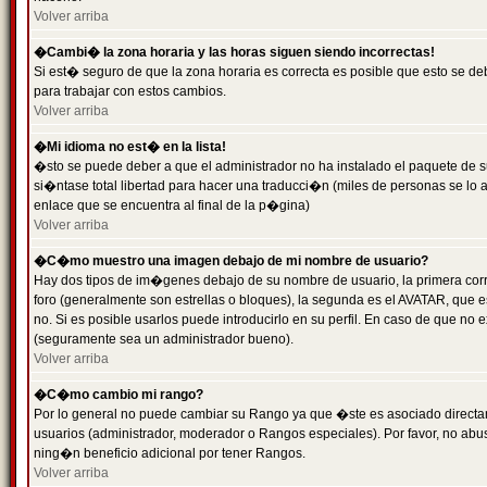
Volver arriba
�Cambi� la zona horaria y las horas siguen siendo incorrectas!
Si est� seguro de que la zona horaria es correcta es posible que esto se d
para trabajar con estos cambios.
Volver arriba
�Mi idioma no est� en la lista!
�sto se puede deber a que el administrador no ha instalado el paquete de s
si�ntase total libertad para hacer una traducci�n (miles de personas se lo
enlace que se encuentra al final de la p�gina)
Volver arriba
�C�mo muestro una imagen debajo de mi nombre de usuario?
Hay dos tipos de im�genes debajo de su nombre de usuario, la primera co
foro (generalmente son estrellas o bloques), la segunda es el AVATAR, que 
no. Si es posible usarlos puede introducirlo en su perfil. En caso de que no
(seguramente sea un administrador bueno).
Volver arriba
�C�mo cambio mi rango?
Por lo general no puede cambiar su Rango ya que �ste es asociado directame
usuarios (administrador, moderador o Rangos especiales). Por favor, no ab
ning�n beneficio adicional por tener Rangos.
Volver arriba