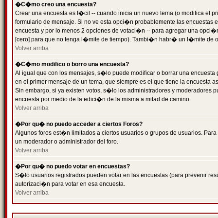
�C�mo creo una encuesta?
Crear una encuesta es f�cil -- cuando inicia un nuevo tema (o modifica el
formulario de mensaje. Si no ve esta opci�n probablemente las encuestas es
encuesta y por lo menos 2 opciones de votaci�n -- para agregar una opci�
[cero] para que no tenga l�mite de tiempo). Tambi�n habr� un l�mite de op
Volver arriba
�C�mo modifico o borro una encuesta?
Al igual que con los mensajes, s�lo puede modificar o borrar una encuesta 
en el primer mensaje de un tema, que siempre es el que tiene la encuesta as
Sin embargo, si ya existen votos, s�lo los administradores y moderadores pu
encuesta por medio de la edici�n de la misma a mitad de camino.
Volver arriba
�Por qu� no puedo acceder a ciertos Foros?
Algunos foros est�n limitados a ciertos usuarios o grupos de usuarios. Para 
un moderador o administrador del foro.
Volver arriba
�Por qu� no puedo votar en encuestas?
S�lo usuarios registrados pueden votar en las encuestas (para prevenir resu
autorizaci�n para votar en esa encuesta.
Volver arriba