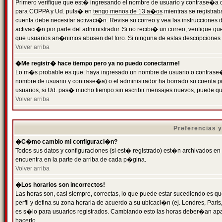
Primero verifique que est� ingresando el nombre de usuario y contrase�a cor
para COPPA y Ud. puls� en
tengo menos de 13 a�os
mientras se registrab
cuenta debe necesitar activaci�n. Revise su correo y vea las instrucciones d
activaci�n por parte del administrador. Si no recibi� un correo, verifique qu
que usuarios an�nimos abusen del foro. Si ninguna de estas descripciones c
Volver arriba
�Me registr� hace tiempo pero ya no puedo conectarme!
Lo m�s probable es que: haya ingresado un nombre de usuario o contrase�a
nombre de usuario y contrase�a) o el administrador ha borrado su cuenta p
usuarios, si Ud. pas� mucho tiempo sin escribir mensajes nuevos, puede qu
Volver arriba
Preferencias 
�C�mo cambio mi configuraci�n?
Todos sus datos y configuraciones (si est� registrado) est�n archivados en
encuentra en la parte de arriba de cada p�gina.
Volver arriba
�Los horarios son incorrectos!
Las horas son, casi siempre, correctas, lo que puede estar sucediendo es que
perfil y defina su zona horaria de acuerdo a su ubicaci�n (ej. Londres, Par
es s�lo para usuarios registrados. Cambiando esto las horas deber�an apar
hacerlo.