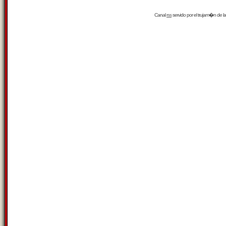
Canal
rss
servido por el
trujam�n
de la