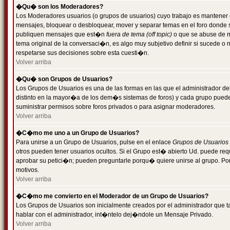
�Qu� son los Moderadores?
Los Moderadores usuarios (o grupos de usuarios) cuyo trabajo es mantener 
mensajes, bloquear o desbloquear, mover y separar temas en el foro donde
publiquen mensajes que est�n
fuera de tema (off topic)
o que se abuse de ma
tema original de la conversaci�n, es algo muy subjetivo definir si sucede 
respetarse sus decisiones sobre esta cuesti�n.
Volver arriba
�Qu� son Grupos de Usuarios?
Los Grupos de Usuarios es una de las formas en las que el administrador de
distinto en la mayor�a de los dem�s sistemas de foros) y cada grupo puede te
suministrar permisos sobre foros privados o para asignar moderadores.
Volver arriba
�C�mo me uno a un Grupo de Usuarios?
Para unirse a un Grupo de Usuarios, pulse en el enlace
Grupos de Usuarios
otros pueden tener usuarios ocultos. Si el Grupo est� abierto Ud. puede re
aprobar su petici�n; pueden preguntarle porqu� quiere unirse al grupo. Por
motivos.
Volver arriba
�C�mo me convierto en el Moderador de un Grupo de Usuarios?
Los Grupos de Usuarios son inicialmente creados por el administrador que
hablar con el administrador, int�ntelo dej�ndole un Mensaje Privado.
Volver arriba