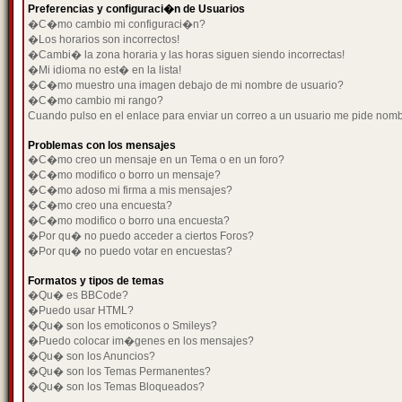
Preferencias y configuraci�n de Usuarios
�C�mo cambio mi configuraci�n?
�Los horarios son incorrectos!
�Cambi� la zona horaria y las horas siguen siendo incorrectas!
�Mi idioma no est� en la lista!
�C�mo muestro una imagen debajo de mi nombre de usuario?
�C�mo cambio mi rango?
Cuando pulso en el enlace para enviar un correo a un usuario me pide nom
Problemas con los mensajes
�C�mo creo un mensaje en un Tema o en un foro?
�C�mo modifico o borro un mensaje?
�C�mo adoso mi firma a mis mensajes?
�C�mo creo una encuesta?
�C�mo modifico o borro una encuesta?
�Por qu� no puedo acceder a ciertos Foros?
�Por qu� no puedo votar en encuestas?
Formatos y tipos de temas
�Qu� es BBCode?
�Puedo usar HTML?
�Qu� son los emoticonos o Smileys?
�Puedo colocar im�genes en los mensajes?
�Qu� son los Anuncios?
�Qu� son los Temas Permanentes?
�Qu� son los Temas Bloqueados?