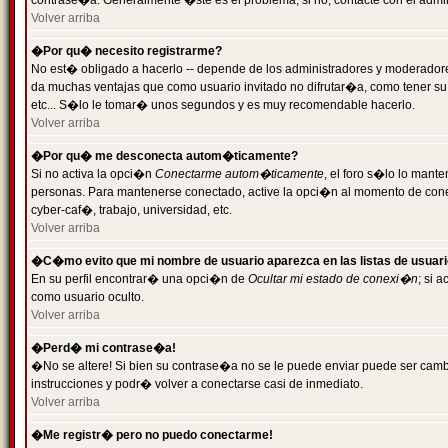
contrase�a. Generalmente �ste es el problema; si no, contacte con el admini
Volver arriba
�Por qu� necesito registrarme?
No est� obligado a hacerlo -- depende de los administradores y moderadores
da muchas ventajas que como usuario invitado no difrutar�a, como tener su
etc... S�lo le tomar� unos segundos y es muy recomendable hacerlo.
Volver arriba
�Por qu� me desconecta autom�ticamente?
Si no activa la opci�n
Conectarme autom�ticamente
, el foro s�lo lo mant
personas. Para mantenerse conectado, active la opci�n al momento de cone
cyber-caf�, trabajo, universidad, etc.
Volver arriba
�C�mo evito que mi nombre de usuario aparezca en las listas de usuar
En su perfil encontrar� una opci�n de
Ocultar mi estado de conexi�n
; si 
como usuario oculto.
Volver arriba
�Perd� mi contrase�a!
�No se altere! Si bien su contrase�a no se le puede enviar puede ser camb
instrucciones y podr� volver a conectarse casi de inmediato.
Volver arriba
�Me registr� pero no puedo conectarme!