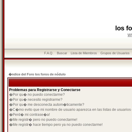
los f
w
F.A.Q.
Buscar
Lista de Miembros
Grupos de Usuarios
�ndice del Foro los foros de nódulo
Problemas para Registrarse y Conectarse
�Por qu� no puedo conectarme?
�Por qu� necesito registrarme?
�Por qu� me desconecta autom�ticamente?
�C�mo evito que mi nombre de usuario aparezca en las listas de usuarios
�Perd� mi contrase�a!
�Me registr� pero no puedo conectarme!
�Me registr� hace tiempo pero ya no puedo conectarme!