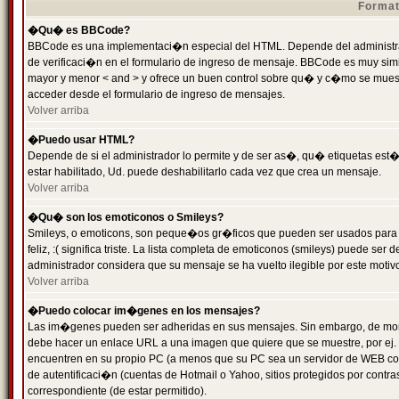
Format
�Qu� es BBCode?
BBCode es una implementaci�n especial del HTML. Depende del administrad
de verificaci�n en el formulario de ingreso de mensaje. BBCode es muy simila
mayor y menor < and > y ofrece un buen control sobre qu� y c�mo se mue
acceder desde el formulario de ingreso de mensajes.
Volver arriba
�Puedo usar HTML?
Depende de si el administrador lo permite y de ser as�, qu� etiquetas est�
estar habilitado, Ud. puede deshabilitarlo cada vez que crea un mensaje.
Volver arriba
�Qu� son los emoticonos o Smileys?
Smileys, o emoticons, son peque�os gr�ficos que pueden ser usados para 
feliz, :( significa triste. La lista completa de emoticonos (smileys) puede s
administrador considera que su mensaje se ha vuelto ilegible por este motivo
Volver arriba
�Puedo colocar im�genes en los mensajes?
Las im�genes pueden ser adheridas en sus mensajes. Sin embargo, de mome
debe hacer un enlace URL a una imagen que quiere que se muestre, por ej.
encuentren en su propio PC (a menos que su PC sea un servidor de WEB c
de autentificaci�n (cuentas de Hotmail o Yahoo, sitios protegidos por contr
correspondiente (de estar permitido).