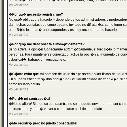
contrase�a. Generalmente �ste es el problema; si no, contacte con el admini
Volver arriba
�Por qu� necesito registrarme?
No est� obligado a hacerlo -- depende de los administradores y moderadores
da muchas ventajas que como usuario invitado no difrutar�a, como tener su
etc... S�lo le tomar� unos segundos y es muy recomendable hacerlo.
Volver arriba
�Por qu� me desconecta autom�ticamente?
Si no activa la opci�n
Conectarme autom�ticamente
, el foro s�lo lo mant
personas. Para mantenerse conectado, active la opci�n al momento de cone
cyber-caf�, trabajo, universidad, etc.
Volver arriba
�C�mo evito que mi nombre de usuario aparezca en las listas de usuar
En su perfil encontrar� una opci�n de
Ocultar mi estado de conexi�n
; si 
como usuario oculto.
Volver arriba
�Perd� mi contrase�a!
�No se altere! Si bien su contrase�a no se le puede enviar puede ser camb
instrucciones y podr� volver a conectarse casi de inmediato.
Volver arriba
�Me registr� pero no puedo conectarme!