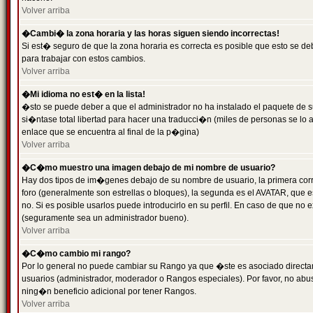
Volver arriba
�Cambi� la zona horaria y las horas siguen siendo incorrectas!
Si est� seguro de que la zona horaria es correcta es posible que esto se d
para trabajar con estos cambios.
Volver arriba
�Mi idioma no est� en la lista!
�sto se puede deber a que el administrador no ha instalado el paquete de s
si�ntase total libertad para hacer una traducci�n (miles de personas se lo
enlace que se encuentra al final de la p�gina)
Volver arriba
�C�mo muestro una imagen debajo de mi nombre de usuario?
Hay dos tipos de im�genes debajo de su nombre de usuario, la primera co
foro (generalmente son estrellas o bloques), la segunda es el AVATAR, que 
no. Si es posible usarlos puede introducirlo en su perfil. En caso de que no
(seguramente sea un administrador bueno).
Volver arriba
�C�mo cambio mi rango?
Por lo general no puede cambiar su Rango ya que �ste es asociado directame
usuarios (administrador, moderador o Rangos especiales). Por favor, no ab
ning�n beneficio adicional por tener Rangos.
Volver arriba