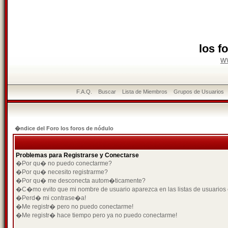
los f
w
F.A.Q.
Buscar
Lista de Miembros
Grupos de Usuarios
�ndice del Foro los foros de nódulo
Problemas para Registrarse y Conectarse
�Por qu� no puedo conectarme?
�Por qu� necesito registrarme?
�Por qu� me desconecta autom�ticamente?
�C�mo evito que mi nombre de usuario aparezca en las listas de usuarios
�Perd� mi contrase�a!
�Me registr� pero no puedo conectarme!
�Me registr� hace tiempo pero ya no puedo conectarme!