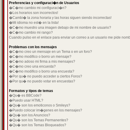
Preferencias y configuraci�n de Usuarios
�C�mo cambio mi configuraci�n?
�Los horarios son incorrectos!
�Cambi� la zona horaria y las horas siguen siendo incorrectas!
�Mi idioma no est� en la lista!
�C�mo muestro una imagen debajo de mi nombre de usuario?
�C�mo cambio mi rango?
Cuando pulso en el enlace para enviar un correo a un usuario me pide nom
Problemas con los mensajes
�C�mo creo un mensaje en un Tema o en un foro?
�C�mo modifico o borro un mensaje?
�C�mo adoso mi firma a mis mensajes?
�C�mo creo una encuesta?
�C�mo modifico o borro una encuesta?
�Por qu� no puedo acceder a ciertos Foros?
�Por qu� no puedo votar en encuestas?
Formatos y tipos de temas
�Qu� es BBCode?
�Puedo usar HTML?
�Qu� son los emoticonos o Smileys?
�Puedo colocar im�genes en los mensajes?
�Qu� son los Anuncios?
�Qu� son los Temas Permanentes?
�Qu� son los Temas Bloqueados?