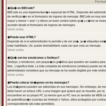
Format
�Qu� es BBCode?
BBCode es una implementaci�n especial del HTML. Depende del administrad
de verificaci�n en el formulario de ingreso de mensaje. BBCode es muy simila
mayor y menor < and > y ofrece un buen control sobre qu� y c�mo se mue
acceder desde el formulario de ingreso de mensajes.
Volver arriba
�Puedo usar HTML?
Depende de si el administrador lo permite y de ser as�, qu� etiquetas est�
estar habilitado, Ud. puede deshabilitarlo cada vez que crea un mensaje.
Volver arriba
�Qu� son los emoticonos o Smileys?
Smileys, o emoticons, son peque�os gr�ficos que pueden ser usados para 
feliz, :( significa triste. La lista completa de emoticonos (smileys) puede s
administrador considera que su mensaje se ha vuelto ilegible por este motivo
Volver arriba
�Puedo colocar im�genes en los mensajes?
Las im�genes pueden ser adheridas en sus mensajes. Sin embargo, de mome
debe hacer un enlace URL a una imagen que quiere que se muestre, por ej.
encuentren en su propio PC (a menos que su PC sea un servidor de WEB c
de autentificaci�n (cuentas de Hotmail o Yahoo, sitios protegidos por contr
correspondiente (de estar permitido).