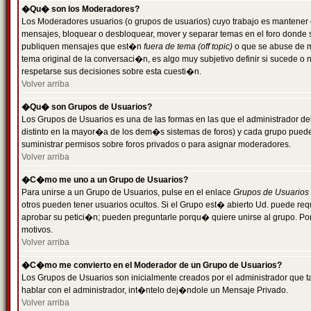
�Qu� son los Moderadores?
Los Moderadores usuarios (o grupos de usuarios) cuyo trabajo es mantener 
mensajes, bloquear o desbloquear, mover y separar temas en el foro donde
publiquen mensajes que est�n
fuera de tema (off topic)
o que se abuse de ma
tema original de la conversaci�n, es algo muy subjetivo definir si sucede 
respetarse sus decisiones sobre esta cuesti�n.
Volver arriba
�Qu� son Grupos de Usuarios?
Los Grupos de Usuarios es una de las formas en las que el administrador de
distinto en la mayor�a de los dem�s sistemas de foros) y cada grupo puede te
suministrar permisos sobre foros privados o para asignar moderadores.
Volver arriba
�C�mo me uno a un Grupo de Usuarios?
Para unirse a un Grupo de Usuarios, pulse en el enlace
Grupos de Usuarios
otros pueden tener usuarios ocultos. Si el Grupo est� abierto Ud. puede re
aprobar su petici�n; pueden preguntarle porqu� quiere unirse al grupo. Por
motivos.
Volver arriba
�C�mo me convierto en el Moderador de un Grupo de Usuarios?
Los Grupos de Usuarios son inicialmente creados por el administrador que
hablar con el administrador, int�ntelo dej�ndole un Mensaje Privado.
Volver arriba