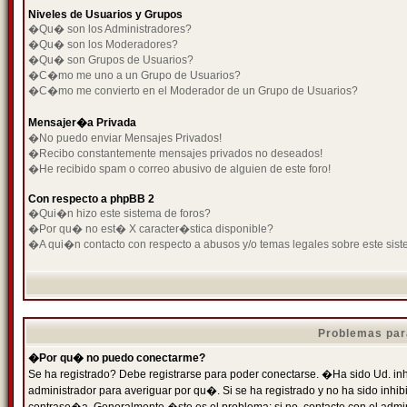
Niveles de Usuarios y Grupos
�Qu� son los Administradores?
�Qu� son los Moderadores?
�Qu� son Grupos de Usuarios?
�C�mo me uno a un Grupo de Usuarios?
�C�mo me convierto en el Moderador de un Grupo de Usuarios?
Mensajer�a Privada
�No puedo enviar Mensajes Privados!
�Recibo constantemente mensajes privados no deseados!
�He recibido spam o correo abusivo de alguien de este foro!
Con respecto a phpBB 2
�Qui�n hizo este sistema de foros?
�Por qu� no est� X caracter�stica disponible?
�A qui�n contacto con respecto a abusos y/o temas legales sobre este sist
Problemas par
�Por qu� no puedo conectarme?
Se ha registrado? Debe registrarse para poder conectarse. �Ha sido Ud. inh
administrador para averiguar por qu�. Si se ha registrado y no ha sido inh