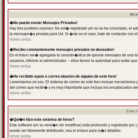
Men
�No puedo enviar Mensajes Privados!
Hay tres posibles razones: No est� registrado y/o no se ha conectado, el ad
la mensajer�a privada para Ud. Si �ste es el caso, trate de contactar con el
Volver arriba
�Recibo constantemente mensajes privados no deseados!
En el futuro ser� agregada la caracter�stica de ignorar mensajes de una l
usuarios, informe al administrador -- ellos tienen la autoridad para evitar 
Volver arriba
�He recibido spam o correo abusivo de alguien de este foro!
Lamentamos oir eso. El sistema de correo de este foro incluye mecanismos p
del correo que recibi� y es muy importante que incluya los encabezados de
Volver arriba
Con r
�Qui�n hizo este sistema de foros?
Este software (en su versi�n sin modificar) esta producido y registrado por
p
puede ser libremente distribuido; vea el enlace para m�s detalles.
Volver arriba