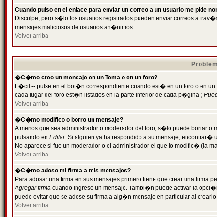
Cuando pulso en el enlace para enviar un correo a un usuario me pide n
Disculpe, pero s�lo los usuarios registrados pueden enviar correos a trav�s 
mensajes maliciosos de usuarios an�nimos.
Volver arriba
Problem
�C�mo creo un mensaje en un Tema o en un foro?
F�cil -- pulse en el bot�n correspondiente cuando est� en un foro o en un
cada lugar del foro est�n listados en la parte inferior de cada p�gina (
Puede
Volver arriba
�C�mo modifico o borro un mensaje?
A menos que sea administrador o moderador del foro, s�lo puede borrar o 
pulsando en
Editar
. Si alguien ya ha respondido a su mensaje, encontrar� 
No aparece si fue un moderador o el administrador el que lo modific� (la ma
Volver arriba
�C�mo adoso mi firma a mis mensajes?
Para adosar una firma en sus mensajes primero tiene que crear una firma pe
Agregar firma
cuando ingrese un mensaje. Tambi�n puede activar la opci�n 
puede evitar que se adose su firma a alg�n mensaje en particular al crearlo
Volver arriba