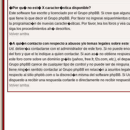
�Por qu� no est� X caracter�stica disponible?
Este software fue escrito y licenciado por el Grupo phpBB. Si cree que algun
que tiene lo que decir el Grupo phpBB. Por favor no ingrese requerimientos
la programaci�n de nuevas caracter�sticas. Por favor, lea los foros y vea c
siga los procedimientos ah� descritos.
Volver arriba
�A qui�n contacto con respecto a abusos y/o temas legales sobre este 
Ud. deber�a contactarse con el administrador de este foro. Si no puede enc
del foro y que el le indique a quien contactar. Si aun as� no obtiene resp
este foro corre sobre un dominio gr�tis (yahoo, free.fr, f2s.com, etc.), el d
Grupo phpBB carece de cualquier tipo de control y no puede ser de ninguna
tiene ning�n sentido contactar al Grupo phpBB en relaci�n a asuntos legal
respecto al sitio phpbb.com o la discreci�n misma del software phpBB. Si U
dispuesto a recibir una respuesta cortante o directamente no recibir respuest
Volver arriba