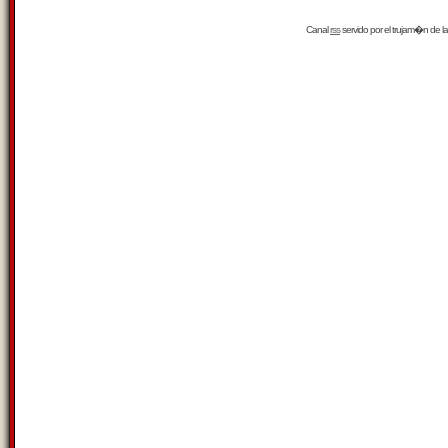
Canal
rss
servido por el
trujam�n
de la