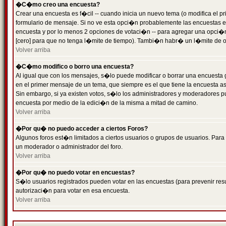
�C�mo creo una encuesta?
Crear una encuesta es f�cil -- cuando inicia un nuevo tema (o modifica el
formulario de mensaje. Si no ve esta opci�n probablemente las encuestas es
encuesta y por lo menos 2 opciones de votaci�n -- para agregar una opci�
[cero] para que no tenga l�mite de tiempo). Tambi�n habr� un l�mite de op
Volver arriba
�C�mo modifico o borro una encuesta?
Al igual que con los mensajes, s�lo puede modificar o borrar una encuesta 
en el primer mensaje de un tema, que siempre es el que tiene la encuesta as
Sin embargo, si ya existen votos, s�lo los administradores y moderadores pu
encuesta por medio de la edici�n de la misma a mitad de camino.
Volver arriba
�Por qu� no puedo acceder a ciertos Foros?
Algunos foros est�n limitados a ciertos usuarios o grupos de usuarios. Para 
un moderador o administrador del foro.
Volver arriba
�Por qu� no puedo votar en encuestas?
S�lo usuarios registrados pueden votar en las encuestas (para prevenir resu
autorizaci�n para votar en esa encuesta.
Volver arriba