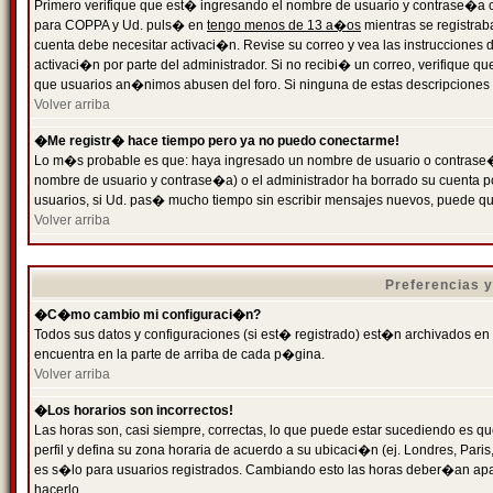
Primero verifique que est� ingresando el nombre de usuario y contrase�a cor
para COPPA y Ud. puls� en
tengo menos de 13 a�os
mientras se registrab
cuenta debe necesitar activaci�n. Revise su correo y vea las instrucciones d
activaci�n por parte del administrador. Si no recibi� un correo, verifique qu
que usuarios an�nimos abusen del foro. Si ninguna de estas descripciones c
Volver arriba
�Me registr� hace tiempo pero ya no puedo conectarme!
Lo m�s probable es que: haya ingresado un nombre de usuario o contrase�a
nombre de usuario y contrase�a) o el administrador ha borrado su cuenta p
usuarios, si Ud. pas� mucho tiempo sin escribir mensajes nuevos, puede qu
Volver arriba
Preferencias 
�C�mo cambio mi configuraci�n?
Todos sus datos y configuraciones (si est� registrado) est�n archivados en
encuentra en la parte de arriba de cada p�gina.
Volver arriba
�Los horarios son incorrectos!
Las horas son, casi siempre, correctas, lo que puede estar sucediendo es que
perfil y defina su zona horaria de acuerdo a su ubicaci�n (ej. Londres, Par
es s�lo para usuarios registrados. Cambiando esto las horas deber�an apar
hacerlo.