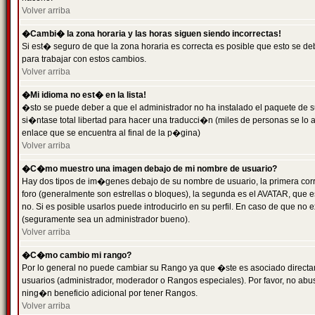
Volver arriba
�Cambi� la zona horaria y las horas siguen siendo incorrectas!
Si est� seguro de que la zona horaria es correcta es posible que esto se d
para trabajar con estos cambios.
Volver arriba
�Mi idioma no est� en la lista!
�sto se puede deber a que el administrador no ha instalado el paquete de s
si�ntase total libertad para hacer una traducci�n (miles de personas se lo
enlace que se encuentra al final de la p�gina)
Volver arriba
�C�mo muestro una imagen debajo de mi nombre de usuario?
Hay dos tipos de im�genes debajo de su nombre de usuario, la primera co
foro (generalmente son estrellas o bloques), la segunda es el AVATAR, que 
no. Si es posible usarlos puede introducirlo en su perfil. En caso de que no
(seguramente sea un administrador bueno).
Volver arriba
�C�mo cambio mi rango?
Por lo general no puede cambiar su Rango ya que �ste es asociado directame
usuarios (administrador, moderador o Rangos especiales). Por favor, no ab
ning�n beneficio adicional por tener Rangos.
Volver arriba