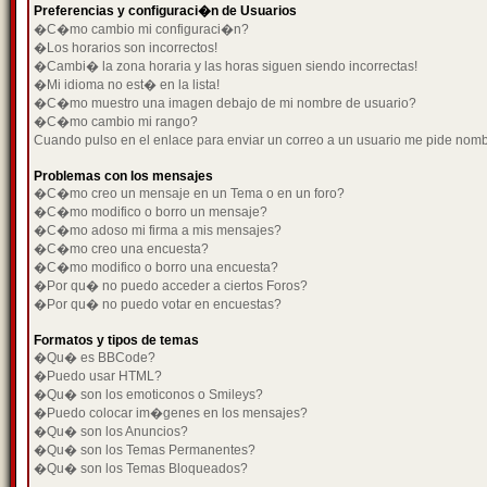
Preferencias y configuraci�n de Usuarios
�C�mo cambio mi configuraci�n?
�Los horarios son incorrectos!
�Cambi� la zona horaria y las horas siguen siendo incorrectas!
�Mi idioma no est� en la lista!
�C�mo muestro una imagen debajo de mi nombre de usuario?
�C�mo cambio mi rango?
Cuando pulso en el enlace para enviar un correo a un usuario me pide nom
Problemas con los mensajes
�C�mo creo un mensaje en un Tema o en un foro?
�C�mo modifico o borro un mensaje?
�C�mo adoso mi firma a mis mensajes?
�C�mo creo una encuesta?
�C�mo modifico o borro una encuesta?
�Por qu� no puedo acceder a ciertos Foros?
�Por qu� no puedo votar en encuestas?
Formatos y tipos de temas
�Qu� es BBCode?
�Puedo usar HTML?
�Qu� son los emoticonos o Smileys?
�Puedo colocar im�genes en los mensajes?
�Qu� son los Anuncios?
�Qu� son los Temas Permanentes?
�Qu� son los Temas Bloqueados?