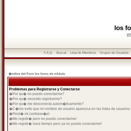
los f
w
F.A.Q.
Buscar
Lista de Miembros
Grupos de Usuarios
�ndice del Foro los foros de nódulo
Problemas para Registrarse y Conectarse
�Por qu� no puedo conectarme?
�Por qu� necesito registrarme?
�Por qu� me desconecta autom�ticamente?
�C�mo evito que mi nombre de usuario aparezca en las listas de usuarios
�Perd� mi contrase�a!
�Me registr� pero no puedo conectarme!
�Me registr� hace tiempo pero ya no puedo conectarme!