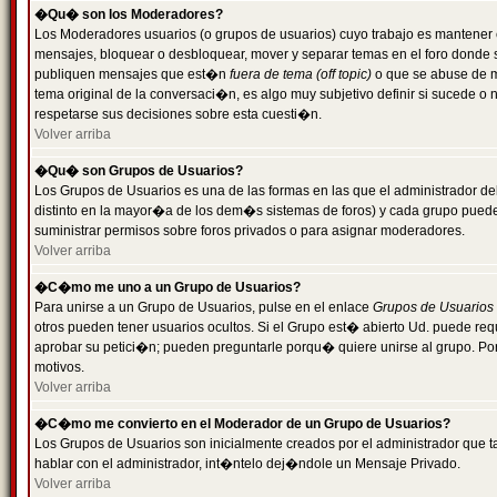
�Qu� son los Moderadores?
Los Moderadores usuarios (o grupos de usuarios) cuyo trabajo es mantener 
mensajes, bloquear o desbloquear, mover y separar temas en el foro donde
publiquen mensajes que est�n
fuera de tema (off topic)
o que se abuse de ma
tema original de la conversaci�n, es algo muy subjetivo definir si sucede 
respetarse sus decisiones sobre esta cuesti�n.
Volver arriba
�Qu� son Grupos de Usuarios?
Los Grupos de Usuarios es una de las formas en las que el administrador de
distinto en la mayor�a de los dem�s sistemas de foros) y cada grupo puede te
suministrar permisos sobre foros privados o para asignar moderadores.
Volver arriba
�C�mo me uno a un Grupo de Usuarios?
Para unirse a un Grupo de Usuarios, pulse en el enlace
Grupos de Usuarios
otros pueden tener usuarios ocultos. Si el Grupo est� abierto Ud. puede re
aprobar su petici�n; pueden preguntarle porqu� quiere unirse al grupo. Por
motivos.
Volver arriba
�C�mo me convierto en el Moderador de un Grupo de Usuarios?
Los Grupos de Usuarios son inicialmente creados por el administrador que
hablar con el administrador, int�ntelo dej�ndole un Mensaje Privado.
Volver arriba