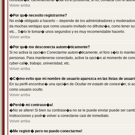
contrase�a. Generalmente �ste es el problema; si no, contacte con el admini
Volver arriba
�Por qu� necesito registrarme?
No est� obligado a hacerlo -- depende de los administradores y moderadores
da muchas ventajas que como usuario invitado no difrutar�a, como tener su
etc... S�lo le tomar� unos segundos y es muy recomendable hacerlo.
Volver arriba
�Por qu� me desconecta autom�ticamente?
Si no activa la opci�n
Conectarme autom�ticamente
, el foro s�lo lo mant
personas. Para mantenerse conectado, active la opci�n al momento de cone
cyber-caf�, trabajo, universidad, etc.
Volver arriba
�C�mo evito que mi nombre de usuario aparezca en las listas de usuar
En su perfil encontrar� una opci�n de
Ocultar mi estado de conexi�n
; si 
como usuario oculto.
Volver arriba
�Perd� mi contrase�a!
�No se altere! Si bien su contrase�a no se le puede enviar puede ser camb
instrucciones y podr� volver a conectarse casi de inmediato.
Volver arriba
�Me registr� pero no puedo conectarme!