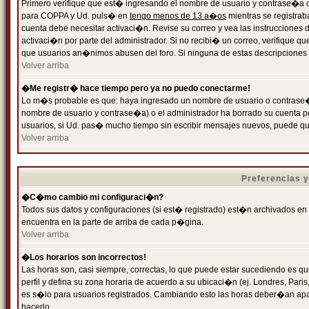
Primero verifique que est� ingresando el nombre de usuario y contrase�a cor
para COPPA y Ud. puls� en
tengo menos de 13 a�os
mientras se registrab
cuenta debe necesitar activaci�n. Revise su correo y vea las instrucciones d
activaci�n por parte del administrador. Si no recibi� un correo, verifique qu
que usuarios an�nimos abusen del foro. Si ninguna de estas descripciones c
Volver arriba
�Me registr� hace tiempo pero ya no puedo conectarme!
Lo m�s probable es que: haya ingresado un nombre de usuario o contrase�a
nombre de usuario y contrase�a) o el administrador ha borrado su cuenta p
usuarios, si Ud. pas� mucho tiempo sin escribir mensajes nuevos, puede qu
Volver arriba
Preferencias 
�C�mo cambio mi configuraci�n?
Todos sus datos y configuraciones (si est� registrado) est�n archivados en
encuentra en la parte de arriba de cada p�gina.
Volver arriba
�Los horarios son incorrectos!
Las horas son, casi siempre, correctas, lo que puede estar sucediendo es que
perfil y defina su zona horaria de acuerdo a su ubicaci�n (ej. Londres, Par
es s�lo para usuarios registrados. Cambiando esto las horas deber�an apar
hacerlo.