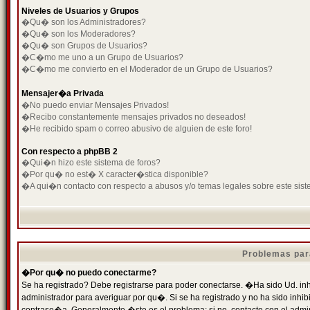
Niveles de Usuarios y Grupos
�Qu� son los Administradores?
�Qu� son los Moderadores?
�Qu� son Grupos de Usuarios?
�C�mo me uno a un Grupo de Usuarios?
�C�mo me convierto en el Moderador de un Grupo de Usuarios?
Mensajer�a Privada
�No puedo enviar Mensajes Privados!
�Recibo constantemente mensajes privados no deseados!
�He recibido spam o correo abusivo de alguien de este foro!
Con respecto a phpBB 2
�Qui�n hizo este sistema de foros?
�Por qu� no est� X caracter�stica disponible?
�A qui�n contacto con respecto a abusos y/o temas legales sobre este sist
Problemas par
�Por qu� no puedo conectarme?
Se ha registrado? Debe registrarse para poder conectarse. �Ha sido Ud. inh
administrador para averiguar por qu�. Si se ha registrado y no ha sido inh