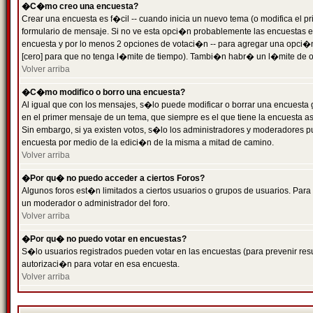
�C�mo creo una encuesta?
Crear una encuesta es f�cil -- cuando inicia un nuevo tema (o modifica el
formulario de mensaje. Si no ve esta opci�n probablemente las encuestas es
encuesta y por lo menos 2 opciones de votaci�n -- para agregar una opci�
[cero] para que no tenga l�mite de tiempo). Tambi�n habr� un l�mite de op
Volver arriba
�C�mo modifico o borro una encuesta?
Al igual que con los mensajes, s�lo puede modificar o borrar una encuesta 
en el primer mensaje de un tema, que siempre es el que tiene la encuesta as
Sin embargo, si ya existen votos, s�lo los administradores y moderadores pu
encuesta por medio de la edici�n de la misma a mitad de camino.
Volver arriba
�Por qu� no puedo acceder a ciertos Foros?
Algunos foros est�n limitados a ciertos usuarios o grupos de usuarios. Para 
un moderador o administrador del foro.
Volver arriba
�Por qu� no puedo votar en encuestas?
S�lo usuarios registrados pueden votar en las encuestas (para prevenir resu
autorizaci�n para votar en esa encuesta.
Volver arriba