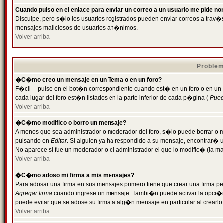
Cuando pulso en el enlace para enviar un correo a un usuario me pide n
Disculpe, pero s�lo los usuarios registrados pueden enviar correos a trav�s 
mensajes maliciosos de usuarios an�nimos.
Volver arriba
Problem
�C�mo creo un mensaje en un Tema o en un foro?
F�cil -- pulse en el bot�n correspondiente cuando est� en un foro o en un
cada lugar del foro est�n listados en la parte inferior de cada p�gina (
Puede
Volver arriba
�C�mo modifico o borro un mensaje?
A menos que sea administrador o moderador del foro, s�lo puede borrar o 
pulsando en
Editar
. Si alguien ya ha respondido a su mensaje, encontrar� 
No aparece si fue un moderador o el administrador el que lo modific� (la ma
Volver arriba
�C�mo adoso mi firma a mis mensajes?
Para adosar una firma en sus mensajes primero tiene que crear una firma pe
Agregar firma
cuando ingrese un mensaje. Tambi�n puede activar la opci�n 
puede evitar que se adose su firma a alg�n mensaje en particular al crearlo
Volver arriba