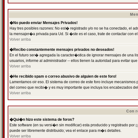
Men
�No puedo enviar Mensajes Privados!
Hay tres posibles razones: No est� registrado y/o no se ha conectado, el ad
la mensajer�a privada para Ud. Si �ste es el caso, trate de contactar con el
Volver arriba
�Recibo constantemente mensajes privados no deseados!
En el futuro ser� agregada la caracter�stica de ignorar mensajes de una l
usuarios, informe al administrador -- ellos tienen la autoridad para evitar 
Volver arriba
�He recibido spam o correo abusivo de alguien de este foro!
Lamentamos oir eso. El sistema de correo de este foro incluye mecanismos p
del correo que recibi� y es muy importante que incluya los encabezados de
Volver arriba
Con r
�Qui�n hizo este sistema de foros?
Este software (en su versi�n sin modificar) esta producido y registrado por
p
puede ser libremente distribuido; vea el enlace para m�s detalles.
Volver arriba