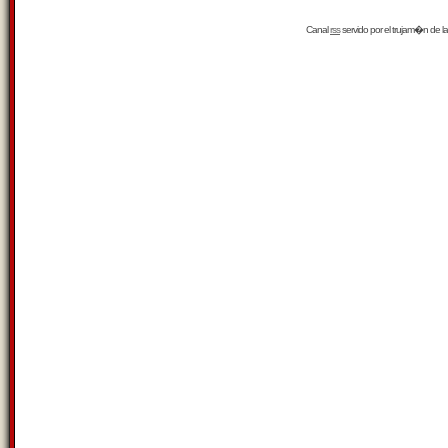
Canal
rss
servido por el
trujam�n
de la