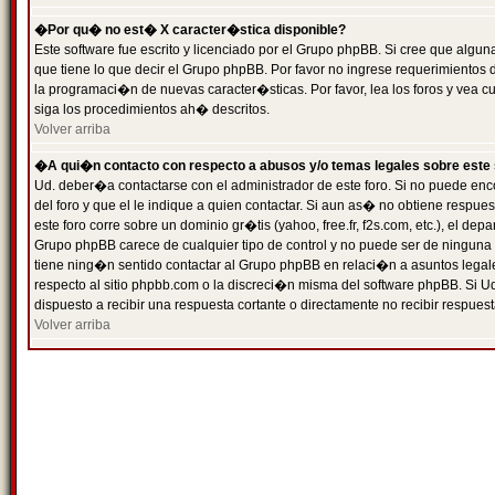
�Por qu� no est� X caracter�stica disponible?
Este software fue escrito y licenciado por el Grupo phpBB. Si cree que algun
que tiene lo que decir el Grupo phpBB. Por favor no ingrese requerimientos
la programaci�n de nuevas caracter�sticas. Por favor, lea los foros y vea c
siga los procedimientos ah� descritos.
Volver arriba
�A qui�n contacto con respecto a abusos y/o temas legales sobre este 
Ud. deber�a contactarse con el administrador de este foro. Si no puede enc
del foro y que el le indique a quien contactar. Si aun as� no obtiene resp
este foro corre sobre un dominio gr�tis (yahoo, free.fr, f2s.com, etc.), el d
Grupo phpBB carece de cualquier tipo de control y no puede ser de ninguna
tiene ning�n sentido contactar al Grupo phpBB en relaci�n a asuntos legal
respecto al sitio phpbb.com o la discreci�n misma del software phpBB. Si U
dispuesto a recibir una respuesta cortante o directamente no recibir respuest
Volver arriba