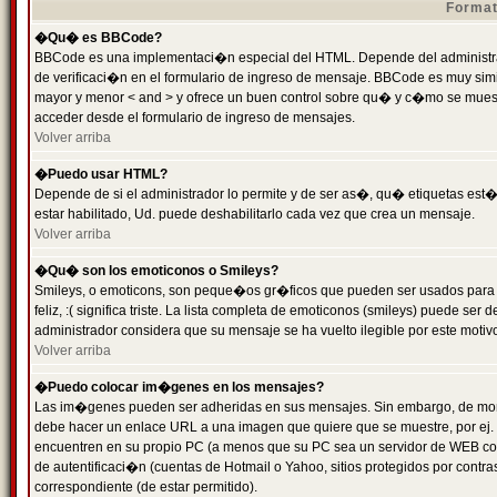
Format
�Qu� es BBCode?
BBCode es una implementaci�n especial del HTML. Depende del administrad
de verificaci�n en el formulario de ingreso de mensaje. BBCode es muy simila
mayor y menor < and > y ofrece un buen control sobre qu� y c�mo se mue
acceder desde el formulario de ingreso de mensajes.
Volver arriba
�Puedo usar HTML?
Depende de si el administrador lo permite y de ser as�, qu� etiquetas est�
estar habilitado, Ud. puede deshabilitarlo cada vez que crea un mensaje.
Volver arriba
�Qu� son los emoticonos o Smileys?
Smileys, o emoticons, son peque�os gr�ficos que pueden ser usados para 
feliz, :( significa triste. La lista completa de emoticonos (smileys) puede s
administrador considera que su mensaje se ha vuelto ilegible por este motivo
Volver arriba
�Puedo colocar im�genes en los mensajes?
Las im�genes pueden ser adheridas en sus mensajes. Sin embargo, de mome
debe hacer un enlace URL a una imagen que quiere que se muestre, por ej.
encuentren en su propio PC (a menos que su PC sea un servidor de WEB c
de autentificaci�n (cuentas de Hotmail o Yahoo, sitios protegidos por contr
correspondiente (de estar permitido).