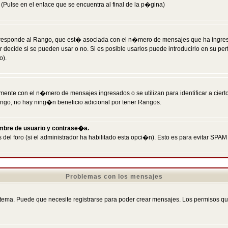
Pulse en el enlace que se encuentra al final de la p�gina)
responde al Rango, que est� asociada con el n�mero de mensajes que ha ingresado
ecide si se pueden usar o no. Si es posible usarlos puede introducirlo en su perf
o).
nte con el n�mero de mensajes ingresados o se utilizan para identificar a cierto
ngo, no hay ning�n beneficio adicional por tener Rangos.
ombre de usuario y contrase�a.
 del foro (si el administrador ha habilitado esta opci�n). Esto es para evitar S
Problemas con los mensajes
ema. Puede que necesite registrarse para poder crear mensajes. Los permisos que t