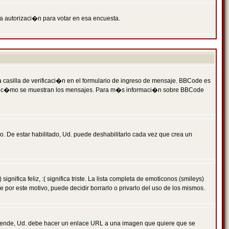
ga autorizaci�n para votar en esa encuesta.
asilla de verificaci�n en el formulario de ingreso de mensaje. BBCode es
 qu� y c�mo se muestran los mensajes. Para m�s informaci�n sobre BBCode
. De estar habilitado, Ud. puede deshabilitarlo cada vez que crea un
ca feliz, :( significa triste. La lista completa de emoticonos (smileys)
por este motivo, puede decidir borrarlo o privarlo del uso de los mismos.
 ende, Ud. debe hacer un enlace URL a una imagen que quiere que se