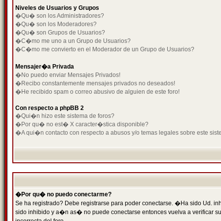
Niveles de Usuarios y Grupos
�Qu� son los Administradores?
�Qu� son los Moderadores?
�Qu� son Grupos de Usuarios?
�C�mo me uno a un Grupo de Usuarios?
�C�mo me convierto en el Moderador de un Grupo de Usuarios?
Mensajer�a Privada
�No puedo enviar Mensajes Privados!
�Recibo constantemente mensajes privados no deseados!
�He recibido spam o correo abusivo de alguien de este foro!
Con respecto a phpBB 2
�Qui�n hizo este sistema de foros?
�Por qu� no est� X caracter�stica disponible?
�A qui�n contacto con respecto a abusos y/o temas legales sobre este sist
�Por qu� no puedo conectarme?
Se ha registrado? Debe registrarse para poder conectarse. �Ha sido Ud. inh
sido inhibido y a�n as� no puede conectarse entonces vuelva a verificar su