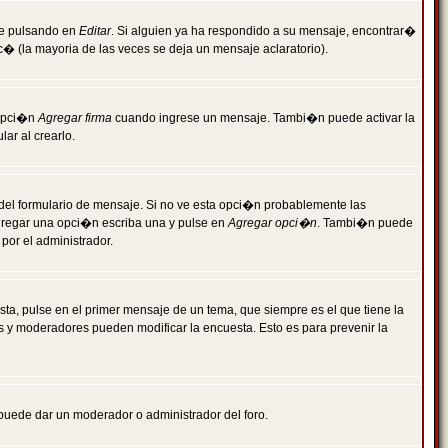
je pulsando en
Editar
. Si alguien ya ha respondido a su mensaje, encontrar�
c� (la mayoria de las veces se deja un mensaje aclaratorio).
 opci�n
Agregar firma
cuando ingrese un mensaje. Tambi�n puede activar la
ar al crearlo.
r del formulario de mensaje. Si no ve esta opci�n probablemente las
agregar una opci�n escriba una y pulse en
Agregar opci�n
. Tambi�n puede
por el administrador.
ta, pulse en el primer mensaje de un tema, que siempre es el que tiene la
es y moderadores pueden modificar la encuesta. Esto es para prevenir la
e puede dar un moderador o administrador del foro.