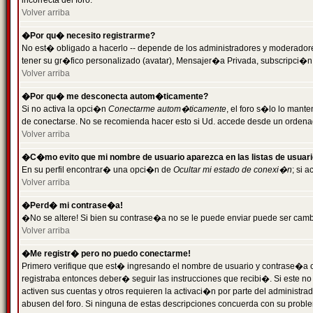
incorrecta del foro.
Volver arriba
�Por qu� necesito registrarme?
No est� obligado a hacerlo -- depende de los administradores y moderadores
tener su gr�fico personalizado (avatar), Mensajer�a Privada, subscripci�n
Volver arriba
�Por qu� me desconecta autom�ticamente?
Si no activa la opci�n
Conectarme autom�ticamente
, el foro s�lo lo man
de conectarse. No se recomienda hacer esto si Ud. accede desde un ordenador
Volver arriba
�C�mo evito que mi nombre de usuario aparezca en las listas de usuar
En su perfil encontrar� una opci�n de
Ocultar mi estado de conexi�n
; si 
Volver arriba
�Perd� mi contrase�a!
�No se altere! Si bien su contrase�a no se le puede enviar puede ser camb
Volver arriba
�Me registr� pero no puedo conectarme!
Primero verifique que est� ingresando el nombre de usuario y contrase�a co
registraba entonces deber� seguir las instrucciones que recibi�. Si este no
activen sus cuentas y otros requieren la activaci�n por parte del administra
abusen del foro. Si ninguna de estas descripciones concuerda con su problem