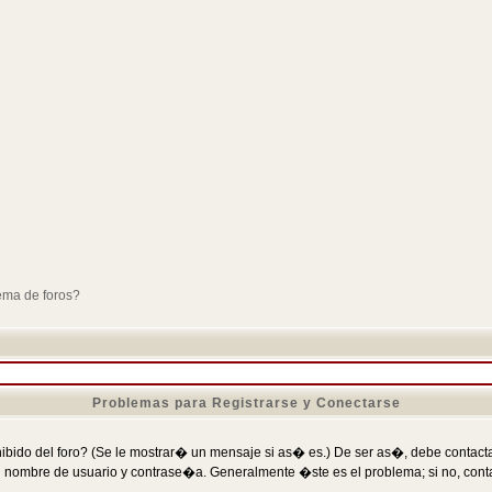
ema de foros?
Problemas para Registrarse y Conectarse
ibido del foro? (Se le mostrar� un mensaje si as� es.) De ser as�, debe contactar
 nombre de usuario y contrase�a. Generalmente �ste es el problema; si no, conta