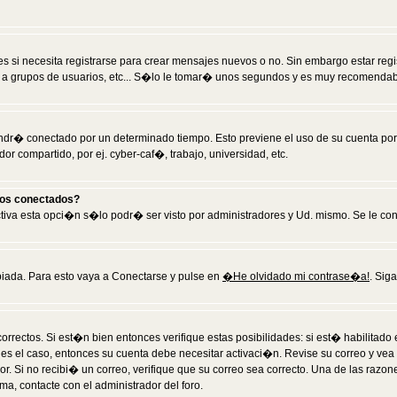
 si necesita registrarse para crear mensajes nuevos o no. Sin embargo estar reg
 a grupos de usuarios, etc... S�lo le tomar� unos segundos y es muy recomendab
tendr� conectado por un determinado tiempo. Esto previene el uso de su cuenta po
 compartido, por ej. cyber-caf�, trabajo, universidad, etc.
ios conectados?
activa esta opci�n s�lo podr� ser visto por administradores y Ud. mismo. Se le co
iada. Para esto vaya a Conectarse y pulse en
�He olvidado mi contrase�a!
. Sig
rrectos. Si est�n bien entonces verifique estas posibilidades: si est� habilitad
 es el caso, entonces su cuenta debe necesitar activaci�n. Revise su correo y vea
dor. Si no recibi� un correo, verifique que su correo sea correcto. Una de las raz
a, contacte con el administrador del foro.