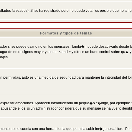
ltados falseados). Si se ha registrado pero no puede votar, es posible que no ten
Formatos y tipos de temas
r si se puede usar o no en los mensajes. Tambi�n puede desactivarlo desde la c
 ] en lugar de entre signos mayor y menor < and > y ofrece un buen control sobre
sajes.
 permitidas. Esto es una medida de seguridad para mantener la integridad del foro
esar emociones. Aparecen introduciendo un peque�o c�digo, por ejemplo: :) signifi
sar de ellos, si un administrador considera que su mensaje se ha vuelto ilegible 
nto no se cuenta con una herramienta que permita subir im�genes al foro. Por