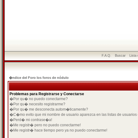
F.A.Q.
Buscar
Lista
�ndice del Foro los foros de nódulo
Problemas para Registrarse y Conectarse
�Por qu� no puedo conectarme?
�Por qu� necesito registrarme?
�Por qu� me desconecta autom�ticamente?
�C�mo evito que mi nombre de usuario aparezca en las listas de usuarios
�Perd� mi contrase�a!
�Me registr� pero no puedo conectarme!
�Me registr� hace tiempo pero ya no puedo conectarme!