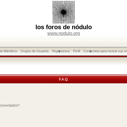
los foros de nódulo
www.nodulo.org
 de Miembros
Grupos de Usuarios
Reg�strese
Perfil
Con�ctese para revisar sus m
F.A.Q.
 conectados?