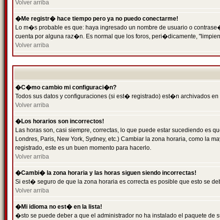
Volver arriba
�Me registr� hace tiempo pero ya no puedo conectarme!
Lo m�s probable es que: haya ingresado un nombre de usuario o contrase�a 
cuenta por alguna raz�n. Es normal que los foros, peri�dicamente, "limpie
Volver arriba
�C�mo cambio mi configuraci�n?
Todos sus datos y configuraciones (si est� registrado) est�n archivados en
Volver arriba
�Los horarios son incorrectos!
Las horas son, casi siempre, correctas, lo que puede estar sucediendo es que
Londres, Paris, New York, Sydney, etc.) Cambiar la zona horaria, como la 
registrado, este es un buen momento para hacerlo.
Volver arriba
�Cambi� la zona horaria y las horas siguen siendo incorrectas!
Si est� seguro de que la zona horaria es correcta es posible que esto se d
Volver arriba
�Mi idioma no est� en la lista!
�sto se puede deber a que el administrador no ha instalado el paquete de s