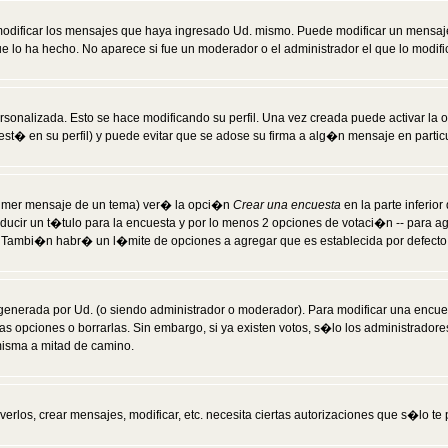
modificar los mensajes que haya ingresado Ud. mismo. Puede modificar un mensa
 lo ha hecho. No aparece si fue un moderador o el administrador el que lo modifi
rsonalizada. Esto se hace modificando su perfil. Una vez creada puede activar la
t� en su perfil) y puede evitar que se adose su firma a alg�n mensaje en particul
 primer mensaje de un tema) ver� la opci�n
Crear una encuesta
en la parte inferio
ducir un t�tulo para la encuesta y por lo menos 2 opciones de votaci�n -- para 
). Tambi�n habr� un l�mite de opciones a agregar que es establecida por defecto 
generada por Ud. (o siendo administrador o moderador). Para modificar una encues
as opciones o borrarlas. Sin embargo, si ya existen votos, s�lo los administrador
misma a mitad de camino.
verlos, crear mensajes, modificar, etc. necesita ciertas autorizaciones que s�lo t