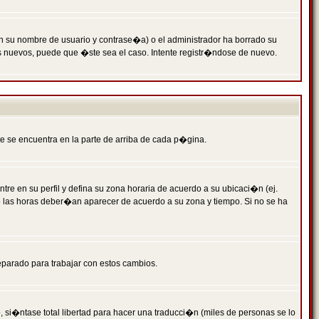
n su nombre de usuario y contrase�a) o el administrador ha borrado su
s nuevos, puede que �ste sea el caso. Intente registr�ndose de nuevo.
e se encuentra en la parte de arriba de cada p�gina.
tre en su perfil y defina su zona horaria de acuerdo a su ubicaci�n (ej.
o las horas deber�an aparecer de acuerdo a su zona y tiempo. Si no se ha
eparado para trabajar con estos cambios.
 si�ntase total libertad para hacer una traducci�n (miles de personas se lo