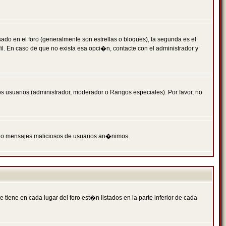
 en el foro (generalmente son estrellas o bloques), la segunda es el
il. En caso de que no exista esa opci�n, contacte con el administrador y
s usuarios (administrador, moderador o Rangos especiales). Por favor, no
PAM o mensajes maliciosos de usuarios an�nimos.
iene en cada lugar del foro est�n listados en la parte inferior de cada