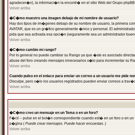
agradecer�n), la informaci�n la encontr� en el sitio Web del Grupo phpBB (
Volver arriba
�C�mo muestro una imagen debajo de mi nombre de usuario?
Hay dos tipos de im�genes debajo de su nombre de usuario, la primera cor
AVATAR, que es un gr�fico generalmente �nico y personal. El administrador d
pida que sea activada esa opci�n (seguramente sea un administrador buen
Volver arriba
�C�mo cambio mi rango?
Por lo general no puede cambiar su Rango ya que �ste es asociado directame
abuse del foro creando mensajes innecesarios s�lo para incrementar su Ra
Volver arriba
Cuando pulso en el enlace para enviar un correo a un usuario me pide n
Disculpe, pero s�lo los usuarios registrados pueden enviar correos a trav�s
Volver arriba
�C�mo creo un mensaje en un Tema o en un foro?
F�cil -- pulse en el bot�n correspondiente cuando est� en un foro o en un t
p�gina (
Puede crear mensajes. Puede hacer encuestas..
)
Volver arriba