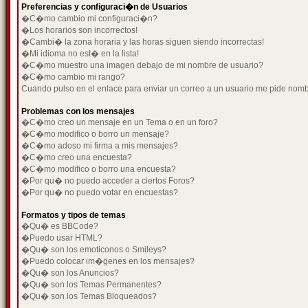
Preferencias y configuraci�n de Usuarios
�C�mo cambio mi configuraci�n?
�Los horarios son incorrectos!
�Cambi� la zona horaria y las horas siguen siendo incorrectas!
�Mi idioma no est� en la lista!
�C�mo muestro una imagen debajo de mi nombre de usuario?
�C�mo cambio mi rango?
Cuando pulso en el enlace para enviar un correo a un usuario me pide nom
Problemas con los mensajes
�C�mo creo un mensaje en un Tema o en un foro?
�C�mo modifico o borro un mensaje?
�C�mo adoso mi firma a mis mensajes?
�C�mo creo una encuesta?
�C�mo modifico o borro una encuesta?
�Por qu� no puedo acceder a ciertos Foros?
�Por qu� no puedo votar en encuestas?
Formatos y tipos de temas
�Qu� es BBCode?
�Puedo usar HTML?
�Qu� son los emoticonos o Smileys?
�Puedo colocar im�genes en los mensajes?
�Qu� son los Anuncios?
�Qu� son los Temas Permanentes?
�Qu� son los Temas Bloqueados?