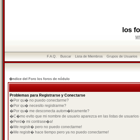
los f
w
F.A.Q.
Buscar
Lista de Miembros
Grupos de Usuarios
�ndice del Foro los foros de nódulo
Problemas para Registrarse y Conectarse
�Por qu� no puedo conectarme?
�Por qu� necesito registrarme?
�Por qu� me desconecta autom�ticamente?
�C�mo evito que mi nombre de usuario aparezca en las listas de usuarios
�Perd� mi contrase�a!
�Me registr� pero no puedo conectarme!
�Me registr� hace tiempo pero ya no puedo conectarme!