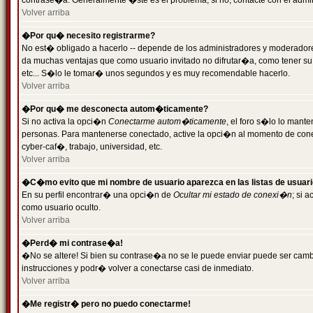
contrase�a. Generalmente �ste es el problema; si no, contacte con el admini
Volver arriba
�Por qu� necesito registrarme?
No est� obligado a hacerlo -- depende de los administradores y moderadores
da muchas ventajas que como usuario invitado no difrutar�a, como tener su
etc... S�lo le tomar� unos segundos y es muy recomendable hacerlo.
Volver arriba
�Por qu� me desconecta autom�ticamente?
Si no activa la opci�n
Conectarme autom�ticamente
, el foro s�lo lo mant
personas. Para mantenerse conectado, active la opci�n al momento de cone
cyber-caf�, trabajo, universidad, etc.
Volver arriba
�C�mo evito que mi nombre de usuario aparezca en las listas de usuar
En su perfil encontrar� una opci�n de
Ocultar mi estado de conexi�n
; si 
como usuario oculto.
Volver arriba
�Perd� mi contrase�a!
�No se altere! Si bien su contrase�a no se le puede enviar puede ser camb
instrucciones y podr� volver a conectarse casi de inmediato.
Volver arriba
�Me registr� pero no puedo conectarme!