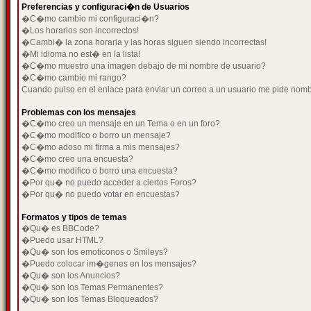
Preferencias y configuraci�n de Usuarios
�C�mo cambio mi configuraci�n?
�Los horarios son incorrectos!
�Cambi� la zona horaria y las horas siguen siendo incorrectas!
�Mi idioma no est� en la lista!
�C�mo muestro una imagen debajo de mi nombre de usuario?
�C�mo cambio mi rango?
Cuando pulso en el enlace para enviar un correo a un usuario me pide nom
Problemas con los mensajes
�C�mo creo un mensaje en un Tema o en un foro?
�C�mo modifico o borro un mensaje?
�C�mo adoso mi firma a mis mensajes?
�C�mo creo una encuesta?
�C�mo modifico o borro una encuesta?
�Por qu� no puedo acceder a ciertos Foros?
�Por qu� no puedo votar en encuestas?
Formatos y tipos de temas
�Qu� es BBCode?
�Puedo usar HTML?
�Qu� son los emoticonos o Smileys?
�Puedo colocar im�genes en los mensajes?
�Qu� son los Anuncios?
�Qu� son los Temas Permanentes?
�Qu� son los Temas Bloqueados?