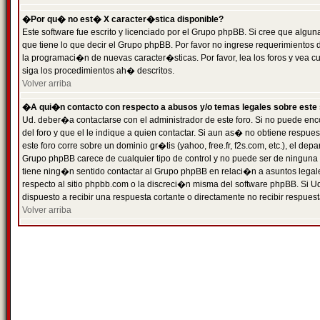
�Por qu� no est� X caracter�stica disponible?
Este software fue escrito y licenciado por el Grupo phpBB. Si cree que algun
que tiene lo que decir el Grupo phpBB. Por favor no ingrese requerimientos
la programaci�n de nuevas caracter�sticas. Por favor, lea los foros y vea c
siga los procedimientos ah� descritos.
Volver arriba
�A qui�n contacto con respecto a abusos y/o temas legales sobre este 
Ud. deber�a contactarse con el administrador de este foro. Si no puede enc
del foro y que el le indique a quien contactar. Si aun as� no obtiene resp
este foro corre sobre un dominio gr�tis (yahoo, free.fr, f2s.com, etc.), el d
Grupo phpBB carece de cualquier tipo de control y no puede ser de ninguna
tiene ning�n sentido contactar al Grupo phpBB en relaci�n a asuntos legal
respecto al sitio phpbb.com o la discreci�n misma del software phpBB. Si U
dispuesto a recibir una respuesta cortante o directamente no recibir respuest
Volver arriba