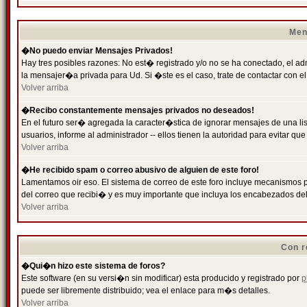
Men
�No puedo enviar Mensajes Privados!
Hay tres posibles razones: No est� registrado y/o no se ha conectado, el ad
la mensajer�a privada para Ud. Si �ste es el caso, trate de contactar con el
Volver arriba
�Recibo constantemente mensajes privados no deseados!
En el futuro ser� agregada la caracter�stica de ignorar mensajes de una l
usuarios, informe al administrador -- ellos tienen la autoridad para evitar 
Volver arriba
�He recibido spam o correo abusivo de alguien de este foro!
Lamentamos oir eso. El sistema de correo de este foro incluye mecanismos p
del correo que recibi� y es muy importante que incluya los encabezados de
Volver arriba
Con r
�Qui�n hizo este sistema de foros?
Este software (en su versi�n sin modificar) esta producido y registrado por
p
puede ser libremente distribuido; vea el enlace para m�s detalles.
Volver arriba