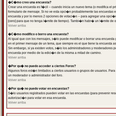
�C�mo creo una encuesta?
Crear una encuesta es f�cil -- cuando inicia un nuevo tema (o modifica el
formulario de mensaje. Si no ve esta opci�n probablemente las encuestas es
encuesta y por lo menos 2 opciones de votaci�n -- para agregar una opci�
[cero] para que no tenga l�mite de tiempo). Tambi�n habr� un l�mite de op
Volver arriba
�C�mo modifico o borro una encuesta?
Al igual que con los mensajes, s�lo puede modificar o borrar una encuesta 
en el primer mensaje de un tema, que siempre es el que tiene la encuesta as
Sin embargo, si ya existen votos, s�lo los administradores y moderadores pu
encuesta por medio de la edici�n de la misma a mitad de camino.
Volver arriba
�Por qu� no puedo acceder a ciertos Foros?
Algunos foros est�n limitados a ciertos usuarios o grupos de usuarios. Para 
un moderador o administrador del foro.
Volver arriba
�Por qu� no puedo votar en encuestas?
S�lo usuarios registrados pueden votar en las encuestas (para prevenir resu
autorizaci�n para votar en esa encuesta.
Volver arriba