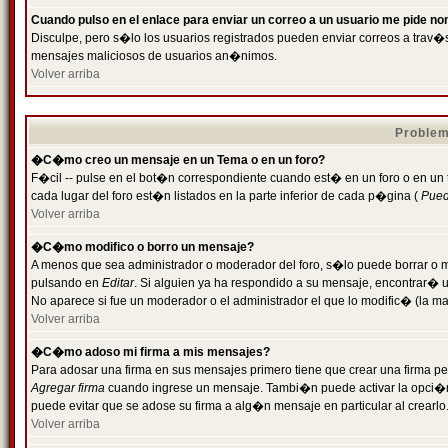
Cuando pulso en el enlace para enviar un correo a un usuario me pide n
Disculpe, pero s�lo los usuarios registrados pueden enviar correos a trav�s 
mensajes maliciosos de usuarios an�nimos.
Volver arriba
Problem
�C�mo creo un mensaje en un Tema o en un foro?
F�cil -- pulse en el bot�n correspondiente cuando est� en un foro o en un
cada lugar del foro est�n listados en la parte inferior de cada p�gina (
Puede
Volver arriba
�C�mo modifico o borro un mensaje?
A menos que sea administrador o moderador del foro, s�lo puede borrar o 
pulsando en
Editar
. Si alguien ya ha respondido a su mensaje, encontrar� 
No aparece si fue un moderador o el administrador el que lo modific� (la ma
Volver arriba
�C�mo adoso mi firma a mis mensajes?
Para adosar una firma en sus mensajes primero tiene que crear una firma pe
Agregar firma
cuando ingrese un mensaje. Tambi�n puede activar la opci�n 
puede evitar que se adose su firma a alg�n mensaje en particular al crearlo
Volver arriba