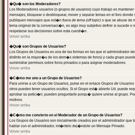
�Qu� son los Moderadores?
Los Moderadores usuarios (o grupos de usuarios) cuyo trabajo es mantener 
mensajes, bloquear o desbloquear, mover y separar temas en el foro donde
publiquen mensajes que est�n
fuera de tema (off topic)
o que se abuse de ma
tema original de la conversaci�n, es algo muy subjetivo definir si sucede 
respetarse sus decisiones sobre esta cuesti�n.
Volver arriba
�Qu� son Grupos de Usuarios?
Los Grupos de Usuarios es una de las formas en las que el administrador de
distinto en la mayor�a de los dem�s sistemas de foros) y cada grupo puede te
suministrar permisos sobre foros privados o para asignar moderadores.
Volver arriba
�C�mo me uno a un Grupo de Usuarios?
Para unirse a un Grupo de Usuarios, pulse en el enlace
Grupos de Usuarios
otros pueden tener usuarios ocultos. Si el Grupo est� abierto Ud. puede re
aprobar su petici�n; pueden preguntarle porqu� quiere unirse al grupo. Por
motivos.
Volver arriba
�C�mo me convierto en el Moderador de un Grupo de Usuarios?
Los Grupos de Usuarios son inicialmente creados por el administrador que
hablar con el administrador, int�ntelo dej�ndole un Mensaje Privado.
Volver arriba