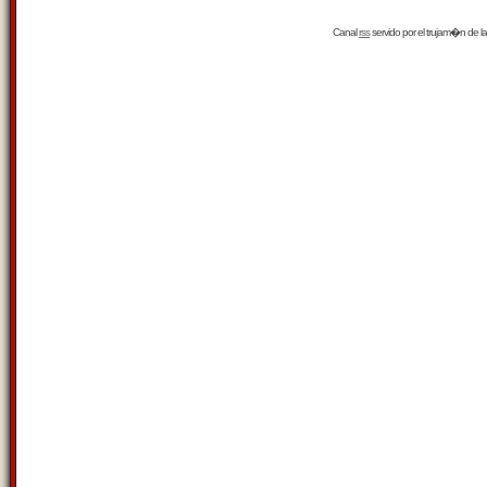
Canal
rss
servido por el
trujam�n
de la