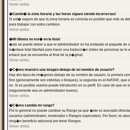
Volver arriba
�Cambi� la zona horaria y las horas siguen siendo incorrectas!
Si est� seguro de que la zona horaria es correcta es posible que esto se d
para trabajar con estos cambios.
Volver arriba
�Mi idioma no est� en la lista!
�sto se puede deber a que el administrador no ha instalado el paquete de s
si�ntase total libertad para hacer una traducci�n (miles de personas se lo
enlace que se encuentra al final de la p�gina)
Volver arriba
�C�mo muestro una imagen debajo de mi nombre de usuario?
Hay dos tipos de im�genes debajo de su nombre de usuario, la primera co
foro (generalmente son estrellas o bloques), la segunda es el AVATAR, que 
no. Si es posible usarlos puede introducirlo en su perfil. En caso de que no
(seguramente sea un administrador bueno).
Volver arriba
�C�mo cambio mi rango?
Por lo general no puede cambiar su Rango ya que �ste es asociado directame
usuarios (administrador, moderador o Rangos especiales). Por favor, no ab
ning�n beneficio adicional por tener Rangos.
Volver arriba