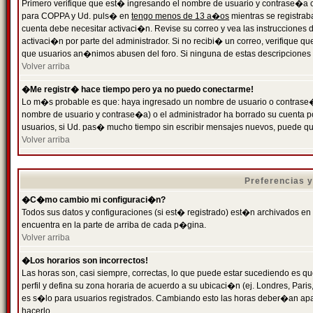
Primero verifique que est� ingresando el nombre de usuario y contrase�a cor
para COPPA y Ud. puls� en
tengo menos de 13 a�os
mientras se registrab
cuenta debe necesitar activaci�n. Revise su correo y vea las instrucciones d
activaci�n por parte del administrador. Si no recibi� un correo, verifique qu
que usuarios an�nimos abusen del foro. Si ninguna de estas descripciones c
Volver arriba
�Me registr� hace tiempo pero ya no puedo conectarme!
Lo m�s probable es que: haya ingresado un nombre de usuario o contrase�a
nombre de usuario y contrase�a) o el administrador ha borrado su cuenta p
usuarios, si Ud. pas� mucho tiempo sin escribir mensajes nuevos, puede qu
Volver arriba
Preferencias 
�C�mo cambio mi configuraci�n?
Todos sus datos y configuraciones (si est� registrado) est�n archivados en
encuentra en la parte de arriba de cada p�gina.
Volver arriba
�Los horarios son incorrectos!
Las horas son, casi siempre, correctas, lo que puede estar sucediendo es que
perfil y defina su zona horaria de acuerdo a su ubicaci�n (ej. Londres, Par
es s�lo para usuarios registrados. Cambiando esto las horas deber�an apar
hacerlo.