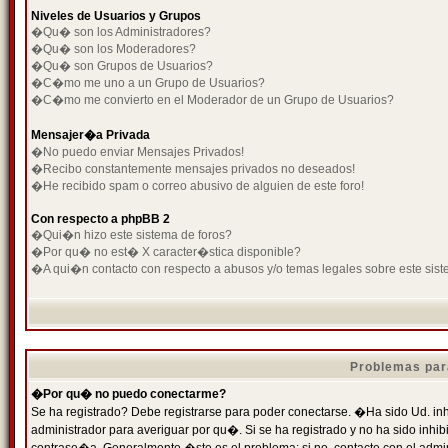
Niveles de Usuarios y Grupos
�Qu� son los Administradores?
�Qu� son los Moderadores?
�Qu� son Grupos de Usuarios?
�C�mo me uno a un Grupo de Usuarios?
�C�mo me convierto en el Moderador de un Grupo de Usuarios?
Mensajer�a Privada
�No puedo enviar Mensajes Privados!
�Recibo constantemente mensajes privados no deseados!
�He recibido spam o correo abusivo de alguien de este foro!
Con respecto a phpBB 2
�Qui�n hizo este sistema de foros?
�Por qu� no est� X caracter�stica disponible?
�A qui�n contacto con respecto a abusos y/o temas legales sobre este sist
Problemas par
�Por qu� no puedo conectarme?
Se ha registrado? Debe registrarse para poder conectarse. �Ha sido Ud. inh
administrador para averiguar por qu�. Si se ha registrado y no ha sido inh