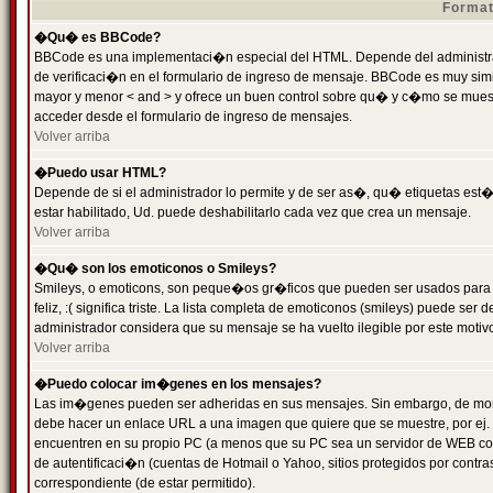
Format
�Qu� es BBCode?
BBCode es una implementaci�n especial del HTML. Depende del administrad
de verificaci�n en el formulario de ingreso de mensaje. BBCode es muy simila
mayor y menor < and > y ofrece un buen control sobre qu� y c�mo se mue
acceder desde el formulario de ingreso de mensajes.
Volver arriba
�Puedo usar HTML?
Depende de si el administrador lo permite y de ser as�, qu� etiquetas est�
estar habilitado, Ud. puede deshabilitarlo cada vez que crea un mensaje.
Volver arriba
�Qu� son los emoticonos o Smileys?
Smileys, o emoticons, son peque�os gr�ficos que pueden ser usados para 
feliz, :( significa triste. La lista completa de emoticonos (smileys) puede s
administrador considera que su mensaje se ha vuelto ilegible por este motivo
Volver arriba
�Puedo colocar im�genes en los mensajes?
Las im�genes pueden ser adheridas en sus mensajes. Sin embargo, de mome
debe hacer un enlace URL a una imagen que quiere que se muestre, por ej.
encuentren en su propio PC (a menos que su PC sea un servidor de WEB c
de autentificaci�n (cuentas de Hotmail o Yahoo, sitios protegidos por contr
correspondiente (de estar permitido).