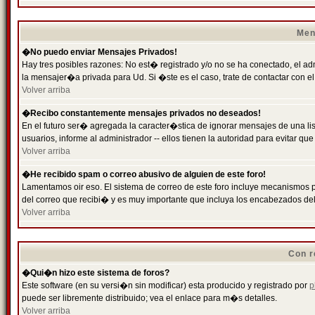
Men
�No puedo enviar Mensajes Privados!
Hay tres posibles razones: No est� registrado y/o no se ha conectado, el ad
la mensajer�a privada para Ud. Si �ste es el caso, trate de contactar con el
Volver arriba
�Recibo constantemente mensajes privados no deseados!
En el futuro ser� agregada la caracter�stica de ignorar mensajes de una l
usuarios, informe al administrador -- ellos tienen la autoridad para evitar 
Volver arriba
�He recibido spam o correo abusivo de alguien de este foro!
Lamentamos oir eso. El sistema de correo de este foro incluye mecanismos p
del correo que recibi� y es muy importante que incluya los encabezados de
Volver arriba
Con r
�Qui�n hizo este sistema de foros?
Este software (en su versi�n sin modificar) esta producido y registrado por
p
puede ser libremente distribuido; vea el enlace para m�s detalles.
Volver arriba