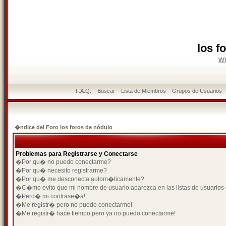
los f
w
F.A.Q.
Buscar
Lista de Miembros
Grupos de Usuarios
�ndice del Foro los foros de nódulo
Problemas para Registrarse y Conectarse
�Por qu� no puedo conectarme?
�Por qu� necesito registrarme?
�Por qu� me desconecta autom�ticamente?
�C�mo evito que mi nombre de usuario aparezca en las listas de usuarios
�Perd� mi contrase�a!
�Me registr� pero no puedo conectarme!
�Me registr� hace tiempo pero ya no puedo conectarme!