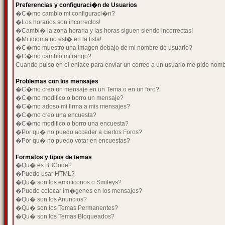
Preferencias y configuraci�n de Usuarios
�C�mo cambio mi configuraci�n?
�Los horarios son incorrectos!
�Cambi� la zona horaria y las horas siguen siendo incorrectas!
�Mi idioma no est� en la lista!
�C�mo muestro una imagen debajo de mi nombre de usuario?
�C�mo cambio mi rango?
Cuando pulso en el enlace para enviar un correo a un usuario me pide nom
Problemas con los mensajes
�C�mo creo un mensaje en un Tema o en un foro?
�C�mo modifico o borro un mensaje?
�C�mo adoso mi firma a mis mensajes?
�C�mo creo una encuesta?
�C�mo modifico o borro una encuesta?
�Por qu� no puedo acceder a ciertos Foros?
�Por qu� no puedo votar en encuestas?
Formatos y tipos de temas
�Qu� es BBCode?
�Puedo usar HTML?
�Qu� son los emoticonos o Smileys?
�Puedo colocar im�genes en los mensajes?
�Qu� son los Anuncios?
�Qu� son los Temas Permanentes?
�Qu� son los Temas Bloqueados?