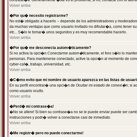
contrase�a. Generalmente �ste es el problema; si no, contacte con el admini
Volver arriba
�Por qu� necesito registrarme?
No est� obligado a hacerlo -- depende de los administradores y moderadores
da muchas ventajas que como usuario invitado no difrutar�a, como tener su
etc... S�lo le tomar� unos segundos y es muy recomendable hacerlo.
Volver arriba
�Por qu� me desconecta autom�ticamente?
Si no activa la opci�n
Conectarme autom�ticamente
, el foro s�lo lo mant
personas. Para mantenerse conectado, active la opci�n al momento de cone
cyber-caf�, trabajo, universidad, etc.
Volver arriba
�C�mo evito que mi nombre de usuario aparezca en las listas de usuar
En su perfil encontrar� una opci�n de
Ocultar mi estado de conexi�n
; si 
como usuario oculto.
Volver arriba
�Perd� mi contrase�a!
�No se altere! Si bien su contrase�a no se le puede enviar puede ser camb
instrucciones y podr� volver a conectarse casi de inmediato.
Volver arriba
�Me registr� pero no puedo conectarme!