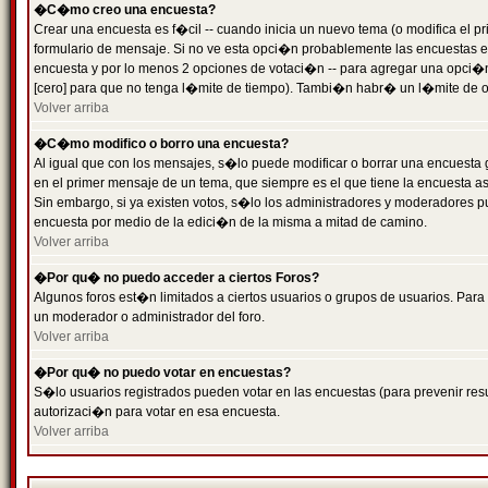
�C�mo creo una encuesta?
Crear una encuesta es f�cil -- cuando inicia un nuevo tema (o modifica el
formulario de mensaje. Si no ve esta opci�n probablemente las encuestas es
encuesta y por lo menos 2 opciones de votaci�n -- para agregar una opci�
[cero] para que no tenga l�mite de tiempo). Tambi�n habr� un l�mite de op
Volver arriba
�C�mo modifico o borro una encuesta?
Al igual que con los mensajes, s�lo puede modificar o borrar una encuesta 
en el primer mensaje de un tema, que siempre es el que tiene la encuesta as
Sin embargo, si ya existen votos, s�lo los administradores y moderadores pu
encuesta por medio de la edici�n de la misma a mitad de camino.
Volver arriba
�Por qu� no puedo acceder a ciertos Foros?
Algunos foros est�n limitados a ciertos usuarios o grupos de usuarios. Para 
un moderador o administrador del foro.
Volver arriba
�Por qu� no puedo votar en encuestas?
S�lo usuarios registrados pueden votar en las encuestas (para prevenir resu
autorizaci�n para votar en esa encuesta.
Volver arriba