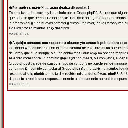
�Por qu� no est� X caracter�stica disponible?
Este software fue escrito y licenciado por el Grupo phpBB. Si cree que algun
que tiene lo que decir el Grupo phpBB. Por favor no ingrese requerimientos
la programaci�n de nuevas caracter�sticas. Por favor, lea los foros y vea c
siga los procedimientos ah� descritos.
Volver arriba
�A qui�n contacto con respecto a abusos y/o temas legales sobre este 
Ud. deber�a contactarse con el administrador de este foro. Si no puede enc
del foro y que el le indique a quien contactar. Si aun as� no obtiene resp
este foro corre sobre un dominio gr�tis (yahoo, free.fr, f2s.com, etc.), el d
Grupo phpBB carece de cualquier tipo de control y no puede ser de ninguna
tiene ning�n sentido contactar al Grupo phpBB en relaci�n a asuntos legal
respecto al sitio phpbb.com o la discreci�n misma del software phpBB. Si U
dispuesto a recibir una respuesta cortante o directamente no recibir respuest
Volver arriba