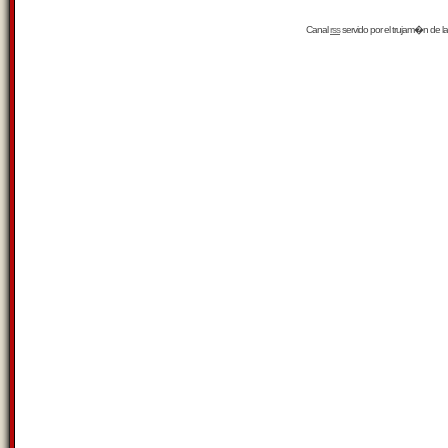
Canal
rss
servido por el
trujam�n
de la