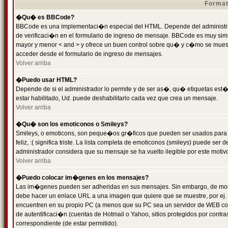
Format
�Qu� es BBCode?
BBCode es una implementaci�n especial del HTML. Depende del administrad
de verificaci�n en el formulario de ingreso de mensaje. BBCode es muy simila
mayor y menor < and > y ofrece un buen control sobre qu� y c�mo se mue
acceder desde el formulario de ingreso de mensajes.
Volver arriba
�Puedo usar HTML?
Depende de si el administrador lo permite y de ser as�, qu� etiquetas est�
estar habilitado, Ud. puede deshabilitarlo cada vez que crea un mensaje.
Volver arriba
�Qu� son los emoticonos o Smileys?
Smileys, o emoticons, son peque�os gr�ficos que pueden ser usados para 
feliz, :( significa triste. La lista completa de emoticonos (smileys) puede s
administrador considera que su mensaje se ha vuelto ilegible por este motivo
Volver arriba
�Puedo colocar im�genes en los mensajes?
Las im�genes pueden ser adheridas en sus mensajes. Sin embargo, de mome
debe hacer un enlace URL a una imagen que quiere que se muestre, por ej.
encuentren en su propio PC (a menos que su PC sea un servidor de WEB c
de autentificaci�n (cuentas de Hotmail o Yahoo, sitios protegidos por contr
correspondiente (de estar permitido).