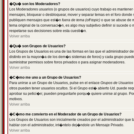
�Qu� son los Moderadores?
Los Moderadores usuarios (o grupos de usuarios) cuyo trabajo es mantener 
mensajes, bloquear o desbloquear, mover y separar temas en el foro donde
publiquen mensajes que est�n
fuera de tema (off topic)
o que se abuse de ma
tema original de la conversaci�n, es algo muy subjetivo definir si sucede 
respetarse sus decisiones sobre esta cuesti�n.
Volver arriba
�Qu� son Grupos de Usuarios?
Los Grupos de Usuarios es una de las formas en las que el administrador de
distinto en la mayor�a de los dem�s sistemas de foros) y cada grupo puede te
suministrar permisos sobre foros privados o para asignar moderadores.
Volver arriba
�C�mo me uno a un Grupo de Usuarios?
Para unirse a un Grupo de Usuarios, pulse en el enlace
Grupos de Usuarios
otros pueden tener usuarios ocultos. Si el Grupo est� abierto Ud. puede re
aprobar su petici�n; pueden preguntarle porqu� quiere unirse al grupo. Por
motivos.
Volver arriba
�C�mo me convierto en el Moderador de un Grupo de Usuarios?
Los Grupos de Usuarios son inicialmente creados por el administrador que
hablar con el administrador, int�ntelo dej�ndole un Mensaje Privado.
Volver arriba