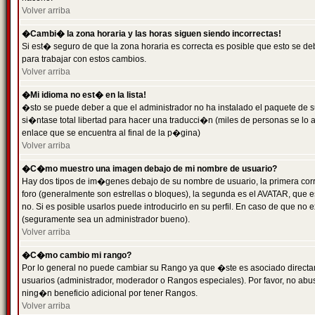
Volver arriba
�Cambi� la zona horaria y las horas siguen siendo incorrectas!
Si est� seguro de que la zona horaria es correcta es posible que esto se d
para trabajar con estos cambios.
Volver arriba
�Mi idioma no est� en la lista!
�sto se puede deber a que el administrador no ha instalado el paquete de s
si�ntase total libertad para hacer una traducci�n (miles de personas se lo
enlace que se encuentra al final de la p�gina)
Volver arriba
�C�mo muestro una imagen debajo de mi nombre de usuario?
Hay dos tipos de im�genes debajo de su nombre de usuario, la primera co
foro (generalmente son estrellas o bloques), la segunda es el AVATAR, que 
no. Si es posible usarlos puede introducirlo en su perfil. En caso de que no
(seguramente sea un administrador bueno).
Volver arriba
�C�mo cambio mi rango?
Por lo general no puede cambiar su Rango ya que �ste es asociado directame
usuarios (administrador, moderador o Rangos especiales). Por favor, no ab
ning�n beneficio adicional por tener Rangos.
Volver arriba