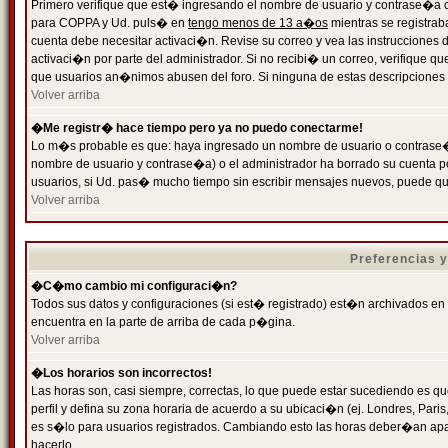
Primero verifique que est� ingresando el nombre de usuario y contrase�a cor
para COPPA y Ud. puls� en
tengo menos de 13 a�os
mientras se registrab
cuenta debe necesitar activaci�n. Revise su correo y vea las instrucciones d
activaci�n por parte del administrador. Si no recibi� un correo, verifique qu
que usuarios an�nimos abusen del foro. Si ninguna de estas descripciones c
Volver arriba
�Me registr� hace tiempo pero ya no puedo conectarme!
Lo m�s probable es que: haya ingresado un nombre de usuario o contrase�a
nombre de usuario y contrase�a) o el administrador ha borrado su cuenta p
usuarios, si Ud. pas� mucho tiempo sin escribir mensajes nuevos, puede qu
Volver arriba
Preferencias 
�C�mo cambio mi configuraci�n?
Todos sus datos y configuraciones (si est� registrado) est�n archivados en
encuentra en la parte de arriba de cada p�gina.
Volver arriba
�Los horarios son incorrectos!
Las horas son, casi siempre, correctas, lo que puede estar sucediendo es que
perfil y defina su zona horaria de acuerdo a su ubicaci�n (ej. Londres, Par
es s�lo para usuarios registrados. Cambiando esto las horas deber�an apar
hacerlo.