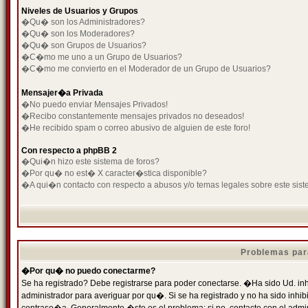
Niveles de Usuarios y Grupos
�Qu� son los Administradores?
�Qu� son los Moderadores?
�Qu� son Grupos de Usuarios?
�C�mo me uno a un Grupo de Usuarios?
�C�mo me convierto en el Moderador de un Grupo de Usuarios?
Mensajer�a Privada
�No puedo enviar Mensajes Privados!
�Recibo constantemente mensajes privados no deseados!
�He recibido spam o correo abusivo de alguien de este foro!
Con respecto a phpBB 2
�Qui�n hizo este sistema de foros?
�Por qu� no est� X caracter�stica disponible?
�A qui�n contacto con respecto a abusos y/o temas legales sobre este sist
Problemas par
�Por qu� no puedo conectarme?
Se ha registrado? Debe registrarse para poder conectarse. �Ha sido Ud. inh
administrador para averiguar por qu�. Si se ha registrado y no ha sido inh