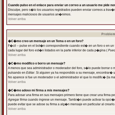
Cuando pulso en el enlace para enviar un correo a un usuario me pide n
Disculpe, pero s�lo los usuarios registrados pueden enviar correos a trav�s 
mensajes maliciosos de usuarios an�nimos.
Volver arriba
Problem
�C�mo creo un mensaje en un Tema o en un foro?
F�cil -- pulse en el bot�n correspondiente cuando est� en un foro o en un
cada lugar del foro est�n listados en la parte inferior de cada p�gina (
Puede
Volver arriba
�C�mo modifico o borro un mensaje?
A menos que sea administrador o moderador del foro, s�lo puede borrar o 
pulsando en
Editar
. Si alguien ya ha respondido a su mensaje, encontrar� 
No aparece si fue un moderador o el administrador el que lo modific� (la ma
Volver arriba
�C�mo adoso mi firma a mis mensajes?
Para adosar una firma en sus mensajes primero tiene que crear una firma pe
Agregar firma
cuando ingrese un mensaje. Tambi�n puede activar la opci�n 
puede evitar que se adose su firma a alg�n mensaje en particular al crearlo
Volver arriba