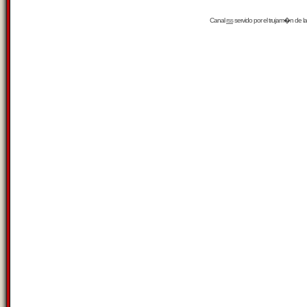
Canal
rss
servido por el
trujam�n
de la