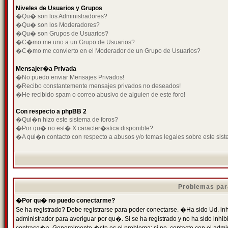
Niveles de Usuarios y Grupos
�Qu� son los Administradores?
�Qu� son los Moderadores?
�Qu� son Grupos de Usuarios?
�C�mo me uno a un Grupo de Usuarios?
�C�mo me convierto en el Moderador de un Grupo de Usuarios?
Mensajer�a Privada
�No puedo enviar Mensajes Privados!
�Recibo constantemente mensajes privados no deseados!
�He recibido spam o correo abusivo de alguien de este foro!
Con respecto a phpBB 2
�Qui�n hizo este sistema de foros?
�Por qu� no est� X caracter�stica disponible?
�A qui�n contacto con respecto a abusos y/o temas legales sobre este sist
Problemas par
�Por qu� no puedo conectarme?
Se ha registrado? Debe registrarse para poder conectarse. �Ha sido Ud. inh
administrador para averiguar por qu�. Si se ha registrado y no ha sido inh