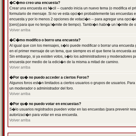
�C�mo creo una encuesta?
Crear una encuesta es f�cil -- cuando inicia un nuevo tema (o modifica el
formulario de mensaje. Si no ve esta opci�n probablemente las encuestas es
encuesta y por lo menos 2 opciones de votaci�n -- para agregar una opci�
[cero] para que no tenga l�mite de tiempo). Tambi�n habr� un l�mite de op
Volver arriba
�C�mo modifico o borro una encuesta?
Al igual que con los mensajes, s�lo puede modificar o borrar una encuesta 
en el primer mensaje de un tema, que siempre es el que tiene la encuesta as
Sin embargo, si ya existen votos, s�lo los administradores y moderadores pu
encuesta por medio de la edici�n de la misma a mitad de camino.
Volver arriba
�Por qu� no puedo acceder a ciertos Foros?
Algunos foros est�n limitados a ciertos usuarios o grupos de usuarios. Para 
un moderador o administrador del foro.
Volver arriba
�Por qu� no puedo votar en encuestas?
S�lo usuarios registrados pueden votar en las encuestas (para prevenir resu
autorizaci�n para votar en esa encuesta.
Volver arriba