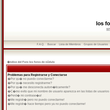
los f
w
F.A.Q.
Buscar
Lista de Miembros
Grupos de Usuarios
�ndice del Foro los foros de nódulo
Problemas para Registrarse y Conectarse
�Por qu� no puedo conectarme?
�Por qu� necesito registrarme?
�Por qu� me desconecta autom�ticamente?
�C�mo evito que mi nombre de usuario aparezca en las listas de usuarios
�Perd� mi contrase�a!
�Me registr� pero no puedo conectarme!
�Me registr� hace tiempo pero ya no puedo conectarme!