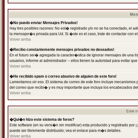
Men
�No puedo enviar Mensajes Privados!
Hay tres posibles razones: No est� registrado y/o no se ha conectado, el ad
la mensajer�a privada para Ud. Si �ste es el caso, trate de contactar con el
Volver arriba
�Recibo constantemente mensajes privados no deseados!
En el futuro ser� agregada la caracter�stica de ignorar mensajes de una l
usuarios, informe al administrador -- ellos tienen la autoridad para evitar 
Volver arriba
�He recibido spam o correo abusivo de alguien de este foro!
Lamentamos oir eso. El sistema de correo de este foro incluye mecanismos p
del correo que recibi� y es muy importante que incluya los encabezados de
Volver arriba
Con r
�Qui�n hizo este sistema de foros?
Este software (en su versi�n sin modificar) esta producido y registrado por
p
puede ser libremente distribuido; vea el enlace para m�s detalles.
Volver arriba