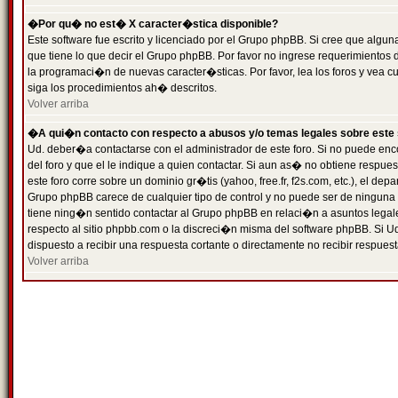
�Por qu� no est� X caracter�stica disponible?
Este software fue escrito y licenciado por el Grupo phpBB. Si cree que algun
que tiene lo que decir el Grupo phpBB. Por favor no ingrese requerimientos
la programaci�n de nuevas caracter�sticas. Por favor, lea los foros y vea c
siga los procedimientos ah� descritos.
Volver arriba
�A qui�n contacto con respecto a abusos y/o temas legales sobre este 
Ud. deber�a contactarse con el administrador de este foro. Si no puede enc
del foro y que el le indique a quien contactar. Si aun as� no obtiene resp
este foro corre sobre un dominio gr�tis (yahoo, free.fr, f2s.com, etc.), el d
Grupo phpBB carece de cualquier tipo de control y no puede ser de ninguna
tiene ning�n sentido contactar al Grupo phpBB en relaci�n a asuntos legal
respecto al sitio phpbb.com o la discreci�n misma del software phpBB. Si U
dispuesto a recibir una respuesta cortante o directamente no recibir respuest
Volver arriba