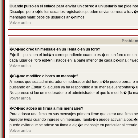
Cuando pulso en el enlace para enviar un correo a un usuario me pide n
Disculpe, pero s�lo los usuarios registrados pueden enviar correos a trav�s 
mensajes maliciosos de usuarios an�nimos.
Volver arriba
Problem
�C�mo creo un mensaje en un Tema o en un foro?
F�cil -- pulse en el bot�n correspondiente cuando est� en un foro o en un
cada lugar del foro est�n listados en la parte inferior de cada p�gina (
Puede
Volver arriba
�C�mo modifico o borro un mensaje?
A menos que sea administrador o moderador del foro, s�lo puede borrar o 
pulsando en
Editar
. Si alguien ya ha respondido a su mensaje, encontrar� 
No aparece si fue un moderador o el administrador el que lo modific� (la ma
Volver arriba
�C�mo adoso mi firma a mis mensajes?
Para adosar una firma en sus mensajes primero tiene que crear una firma pe
Agregar firma
cuando ingrese un mensaje. Tambi�n puede activar la opci�n 
puede evitar que se adose su firma a alg�n mensaje en particular al crearlo
Volver arriba