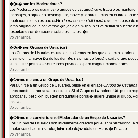
�Qu� son los Moderadores?
Los Moderadores usuarios (o grupos de usuarios) cuyo trabajo es mantener 
mensajes, bloquear o desbloquear, mover y separar temas en el foro donde
publiquen mensajes que est�n
fuera de tema (off topic)
o que se abuse de ma
tema original de la conversaci�n, es algo muy subjetivo definir si sucede 
respetarse sus decisiones sobre esta cuesti�n.
Volver arriba
�Qu� son Grupos de Usuarios?
Los Grupos de Usuarios es una de las formas en las que el administrador de
distinto en la mayor�a de los dem�s sistemas de foros) y cada grupo puede te
suministrar permisos sobre foros privados o para asignar moderadores.
Volver arriba
�C�mo me uno a un Grupo de Usuarios?
Para unirse a un Grupo de Usuarios, pulse en el enlace
Grupos de Usuarios
otros pueden tener usuarios ocultos. Si el Grupo est� abierto Ud. puede re
aprobar su petici�n; pueden preguntarle porqu� quiere unirse al grupo. Por
motivos.
Volver arriba
�C�mo me convierto en el Moderador de un Grupo de Usuarios?
Los Grupos de Usuarios son inicialmente creados por el administrador que
hablar con el administrador, int�ntelo dej�ndole un Mensaje Privado.
Volver arriba