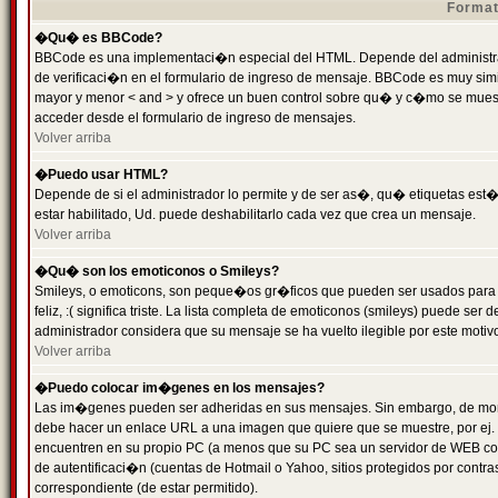
Format
�Qu� es BBCode?
BBCode es una implementaci�n especial del HTML. Depende del administrad
de verificaci�n en el formulario de ingreso de mensaje. BBCode es muy simila
mayor y menor < and > y ofrece un buen control sobre qu� y c�mo se mue
acceder desde el formulario de ingreso de mensajes.
Volver arriba
�Puedo usar HTML?
Depende de si el administrador lo permite y de ser as�, qu� etiquetas est�
estar habilitado, Ud. puede deshabilitarlo cada vez que crea un mensaje.
Volver arriba
�Qu� son los emoticonos o Smileys?
Smileys, o emoticons, son peque�os gr�ficos que pueden ser usados para 
feliz, :( significa triste. La lista completa de emoticonos (smileys) puede s
administrador considera que su mensaje se ha vuelto ilegible por este motivo
Volver arriba
�Puedo colocar im�genes en los mensajes?
Las im�genes pueden ser adheridas en sus mensajes. Sin embargo, de mome
debe hacer un enlace URL a una imagen que quiere que se muestre, por ej.
encuentren en su propio PC (a menos que su PC sea un servidor de WEB c
de autentificaci�n (cuentas de Hotmail o Yahoo, sitios protegidos por contr
correspondiente (de estar permitido).