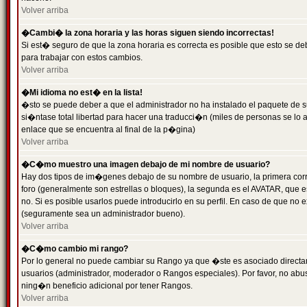
Volver arriba
�Cambi� la zona horaria y las horas siguen siendo incorrectas!
Si est� seguro de que la zona horaria es correcta es posible que esto se d
para trabajar con estos cambios.
Volver arriba
�Mi idioma no est� en la lista!
�sto se puede deber a que el administrador no ha instalado el paquete de s
si�ntase total libertad para hacer una traducci�n (miles de personas se lo
enlace que se encuentra al final de la p�gina)
Volver arriba
�C�mo muestro una imagen debajo de mi nombre de usuario?
Hay dos tipos de im�genes debajo de su nombre de usuario, la primera co
foro (generalmente son estrellas o bloques), la segunda es el AVATAR, que 
no. Si es posible usarlos puede introducirlo en su perfil. En caso de que no
(seguramente sea un administrador bueno).
Volver arriba
�C�mo cambio mi rango?
Por lo general no puede cambiar su Rango ya que �ste es asociado directame
usuarios (administrador, moderador o Rangos especiales). Por favor, no ab
ning�n beneficio adicional por tener Rangos.
Volver arriba