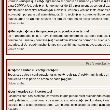
Primero verifique que est� ingresando el nombre de usuario y contrase�a cor
para COPPA y Ud. puls� en
tengo menos de 13 a�os
mientras se registrab
cuenta debe necesitar activaci�n. Revise su correo y vea las instrucciones d
activaci�n por parte del administrador. Si no recibi� un correo, verifique qu
que usuarios an�nimos abusen del foro. Si ninguna de estas descripciones c
Volver arriba
�Me registr� hace tiempo pero ya no puedo conectarme!
Lo m�s probable es que: haya ingresado un nombre de usuario o contrase�a
nombre de usuario y contrase�a) o el administrador ha borrado su cuenta p
usuarios, si Ud. pas� mucho tiempo sin escribir mensajes nuevos, puede qu
Volver arriba
Preferencias 
�C�mo cambio mi configuraci�n?
Todos sus datos y configuraciones (si est� registrado) est�n archivados en
encuentra en la parte de arriba de cada p�gina.
Volver arriba
�Los horarios son incorrectos!
Las horas son, casi siempre, correctas, lo que puede estar sucediendo es que
perfil y defina su zona horaria de acuerdo a su ubicaci�n (ej. Londres, Par
es s�lo para usuarios registrados. Cambiando esto las horas deber�an apar
hacerlo.