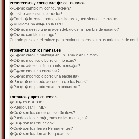
Preferencias y configuraci�n de Usuarios
�C�mo cambio mi configuraci�n?
�Los horarios son incorrectos!
�Cambi� la zona horaria y las horas siguen siendo incorrectas!
�Mi idioma no est� en la lista!
�C�mo muestro una imagen debajo de mi nombre de usuario?
�C�mo cambio mi rango?
Cuando pulso en el enlace para enviar un correo a un usuario me pide nom
Problemas con los mensajes
�C�mo creo un mensaje en un Tema o en un foro?
�C�mo modifico o borro un mensaje?
�C�mo adoso mi firma a mis mensajes?
�C�mo creo una encuesta?
�C�mo modifico o borro una encuesta?
�Por qu� no puedo acceder a ciertos Foros?
�Por qu� no puedo votar en encuestas?
Formatos y tipos de temas
�Qu� es BBCode?
�Puedo usar HTML?
�Qu� son los emoticonos o Smileys?
�Puedo colocar im�genes en los mensajes?
�Qu� son los Anuncios?
�Qu� son los Temas Permanentes?
�Qu� son los Temas Bloqueados?