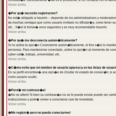
contrase�a. Generalmente �ste es el problema; si no, contacte con el admini
Volver arriba
�Por qu� necesito registrarme?
No est� obligado a hacerlo -- depende de los administradores y moderadores
da muchas ventajas que como usuario invitado no difrutar�a, como tener su
etc... S�lo le tomar� unos segundos y es muy recomendable hacerlo.
Volver arriba
�Por qu� me desconecta autom�ticamente?
Si no activa la opci�n
Conectarme autom�ticamente
, el foro s�lo lo mant
personas. Para mantenerse conectado, active la opci�n al momento de cone
cyber-caf�, trabajo, universidad, etc.
Volver arriba
�C�mo evito que mi nombre de usuario aparezca en las listas de usuar
En su perfil encontrar� una opci�n de
Ocultar mi estado de conexi�n
; si 
como usuario oculto.
Volver arriba
�Perd� mi contrase�a!
�No se altere! Si bien su contrase�a no se le puede enviar puede ser camb
instrucciones y podr� volver a conectarse casi de inmediato.
Volver arriba
�Me registr� pero no puedo conectarme!