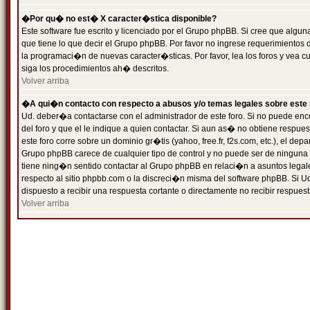
�Por qu� no est� X caracter�stica disponible?
Este software fue escrito y licenciado por el Grupo phpBB. Si cree que algun
que tiene lo que decir el Grupo phpBB. Por favor no ingrese requerimientos
la programaci�n de nuevas caracter�sticas. Por favor, lea los foros y vea c
siga los procedimientos ah� descritos.
Volver arriba
�A qui�n contacto con respecto a abusos y/o temas legales sobre este 
Ud. deber�a contactarse con el administrador de este foro. Si no puede enc
del foro y que el le indique a quien contactar. Si aun as� no obtiene resp
este foro corre sobre un dominio gr�tis (yahoo, free.fr, f2s.com, etc.), el d
Grupo phpBB carece de cualquier tipo de control y no puede ser de ninguna
tiene ning�n sentido contactar al Grupo phpBB en relaci�n a asuntos legal
respecto al sitio phpbb.com o la discreci�n misma del software phpBB. Si U
dispuesto a recibir una respuesta cortante o directamente no recibir respuest
Volver arriba