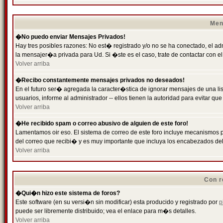
Men
�No puedo enviar Mensajes Privados!
Hay tres posibles razones: No est� registrado y/o no se ha conectado, el ad
la mensajer�a privada para Ud. Si �ste es el caso, trate de contactar con el
Volver arriba
�Recibo constantemente mensajes privados no deseados!
En el futuro ser� agregada la caracter�stica de ignorar mensajes de una l
usuarios, informe al administrador -- ellos tienen la autoridad para evitar 
Volver arriba
�He recibido spam o correo abusivo de alguien de este foro!
Lamentamos oir eso. El sistema de correo de este foro incluye mecanismos p
del correo que recibi� y es muy importante que incluya los encabezados de
Volver arriba
Con r
�Qui�n hizo este sistema de foros?
Este software (en su versi�n sin modificar) esta producido y registrado por
p
puede ser libremente distribuido; vea el enlace para m�s detalles.
Volver arriba