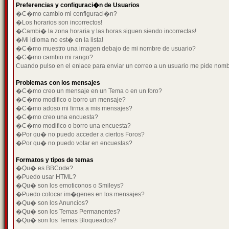
Preferencias y configuraci�n de Usuarios
�C�mo cambio mi configuraci�n?
�Los horarios son incorrectos!
�Cambi� la zona horaria y las horas siguen siendo incorrectas!
�Mi idioma no est� en la lista!
�C�mo muestro una imagen debajo de mi nombre de usuario?
�C�mo cambio mi rango?
Cuando pulso en el enlace para enviar un correo a un usuario me pide nom
Problemas con los mensajes
�C�mo creo un mensaje en un Tema o en un foro?
�C�mo modifico o borro un mensaje?
�C�mo adoso mi firma a mis mensajes?
�C�mo creo una encuesta?
�C�mo modifico o borro una encuesta?
�Por qu� no puedo acceder a ciertos Foros?
�Por qu� no puedo votar en encuestas?
Formatos y tipos de temas
�Qu� es BBCode?
�Puedo usar HTML?
�Qu� son los emoticonos o Smileys?
�Puedo colocar im�genes en los mensajes?
�Qu� son los Anuncios?
�Qu� son los Temas Permanentes?
�Qu� son los Temas Bloqueados?