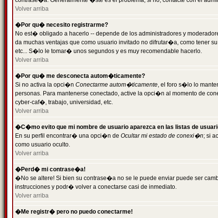
contrase�a. Generalmente �ste es el problema; si no, contacte con el admini
Volver arriba
�Por qu� necesito registrarme?
No est� obligado a hacerlo -- depende de los administradores y moderadores
da muchas ventajas que como usuario invitado no difrutar�a, como tener su
etc... S�lo le tomar� unos segundos y es muy recomendable hacerlo.
Volver arriba
�Por qu� me desconecta autom�ticamente?
Si no activa la opci�n
Conectarme autom�ticamente
, el foro s�lo lo mant
personas. Para mantenerse conectado, active la opci�n al momento de cone
cyber-caf�, trabajo, universidad, etc.
Volver arriba
�C�mo evito que mi nombre de usuario aparezca en las listas de usuar
En su perfil encontrar� una opci�n de
Ocultar mi estado de conexi�n
; si 
como usuario oculto.
Volver arriba
�Perd� mi contrase�a!
�No se altere! Si bien su contrase�a no se le puede enviar puede ser camb
instrucciones y podr� volver a conectarse casi de inmediato.
Volver arriba
�Me registr� pero no puedo conectarme!