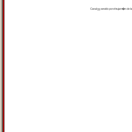
Canal
rss
servido por el
trujam�n
de la