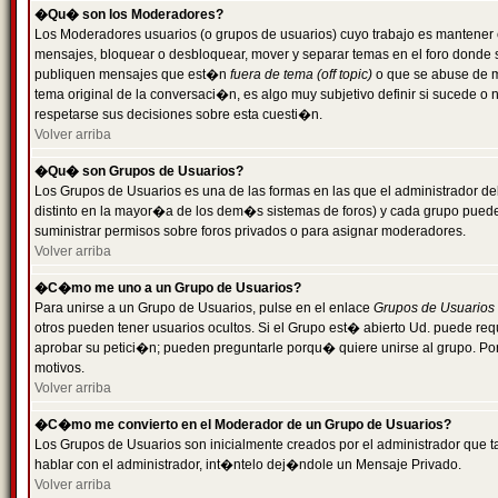
�Qu� son los Moderadores?
Los Moderadores usuarios (o grupos de usuarios) cuyo trabajo es mantener 
mensajes, bloquear o desbloquear, mover y separar temas en el foro donde
publiquen mensajes que est�n
fuera de tema (off topic)
o que se abuse de ma
tema original de la conversaci�n, es algo muy subjetivo definir si sucede 
respetarse sus decisiones sobre esta cuesti�n.
Volver arriba
�Qu� son Grupos de Usuarios?
Los Grupos de Usuarios es una de las formas en las que el administrador de
distinto en la mayor�a de los dem�s sistemas de foros) y cada grupo puede te
suministrar permisos sobre foros privados o para asignar moderadores.
Volver arriba
�C�mo me uno a un Grupo de Usuarios?
Para unirse a un Grupo de Usuarios, pulse en el enlace
Grupos de Usuarios
otros pueden tener usuarios ocultos. Si el Grupo est� abierto Ud. puede re
aprobar su petici�n; pueden preguntarle porqu� quiere unirse al grupo. Por
motivos.
Volver arriba
�C�mo me convierto en el Moderador de un Grupo de Usuarios?
Los Grupos de Usuarios son inicialmente creados por el administrador que
hablar con el administrador, int�ntelo dej�ndole un Mensaje Privado.
Volver arriba