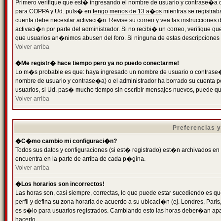
Primero verifique que est� ingresando el nombre de usuario y contrase�a cor
para COPPA y Ud. puls� en
tengo menos de 13 a�os
mientras se registrab
cuenta debe necesitar activaci�n. Revise su correo y vea las instrucciones d
activaci�n por parte del administrador. Si no recibi� un correo, verifique qu
que usuarios an�nimos abusen del foro. Si ninguna de estas descripciones c
Volver arriba
�Me registr� hace tiempo pero ya no puedo conectarme!
Lo m�s probable es que: haya ingresado un nombre de usuario o contrase�a
nombre de usuario y contrase�a) o el administrador ha borrado su cuenta p
usuarios, si Ud. pas� mucho tiempo sin escribir mensajes nuevos, puede qu
Volver arriba
Preferencias 
�C�mo cambio mi configuraci�n?
Todos sus datos y configuraciones (si est� registrado) est�n archivados en
encuentra en la parte de arriba de cada p�gina.
Volver arriba
�Los horarios son incorrectos!
Las horas son, casi siempre, correctas, lo que puede estar sucediendo es que
perfil y defina su zona horaria de acuerdo a su ubicaci�n (ej. Londres, Par
es s�lo para usuarios registrados. Cambiando esto las horas deber�an apar
hacerlo.