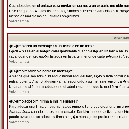
Cuando pulso en el enlace para enviar un correo a un usuario me pide n
Disculpe, pero s�lo los usuarios registrados pueden enviar correos a trav�s 
mensajes maliciosos de usuarios an�nimos.
Volver arriba
Problem
�C�mo creo un mensaje en un Tema o en un foro?
F�cil -- pulse en el bot�n correspondiente cuando est� en un foro o en un
cada lugar del foro est�n listados en la parte inferior de cada p�gina (
Puede
Volver arriba
�C�mo modifico o borro un mensaje?
A menos que sea administrador o moderador del foro, s�lo puede borrar o 
pulsando en
Editar
. Si alguien ya ha respondido a su mensaje, encontrar� 
No aparece si fue un moderador o el administrador el que lo modific� (la ma
Volver arriba
�C�mo adoso mi firma a mis mensajes?
Para adosar una firma en sus mensajes primero tiene que crear una firma pe
Agregar firma
cuando ingrese un mensaje. Tambi�n puede activar la opci�n 
puede evitar que se adose su firma a alg�n mensaje en particular al crearlo
Volver arriba