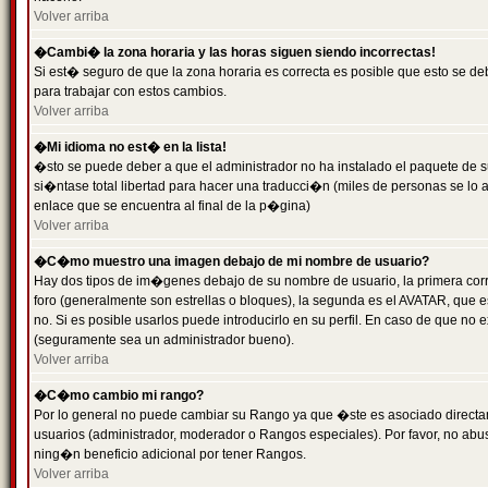
Volver arriba
�Cambi� la zona horaria y las horas siguen siendo incorrectas!
Si est� seguro de que la zona horaria es correcta es posible que esto se d
para trabajar con estos cambios.
Volver arriba
�Mi idioma no est� en la lista!
�sto se puede deber a que el administrador no ha instalado el paquete de s
si�ntase total libertad para hacer una traducci�n (miles de personas se lo
enlace que se encuentra al final de la p�gina)
Volver arriba
�C�mo muestro una imagen debajo de mi nombre de usuario?
Hay dos tipos de im�genes debajo de su nombre de usuario, la primera co
foro (generalmente son estrellas o bloques), la segunda es el AVATAR, que 
no. Si es posible usarlos puede introducirlo en su perfil. En caso de que no
(seguramente sea un administrador bueno).
Volver arriba
�C�mo cambio mi rango?
Por lo general no puede cambiar su Rango ya que �ste es asociado directame
usuarios (administrador, moderador o Rangos especiales). Por favor, no ab
ning�n beneficio adicional por tener Rangos.
Volver arriba