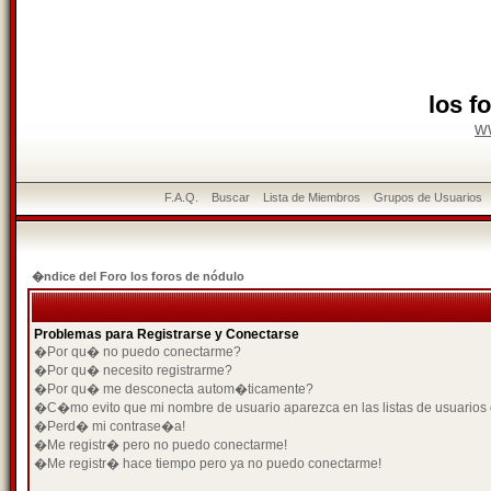
los f
w
F.A.Q.
Buscar
Lista de Miembros
Grupos de Usuarios
�ndice del Foro los foros de nódulo
Problemas para Registrarse y Conectarse
�Por qu� no puedo conectarme?
�Por qu� necesito registrarme?
�Por qu� me desconecta autom�ticamente?
�C�mo evito que mi nombre de usuario aparezca en las listas de usuarios
�Perd� mi contrase�a!
�Me registr� pero no puedo conectarme!
�Me registr� hace tiempo pero ya no puedo conectarme!