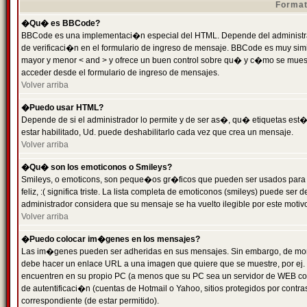
Format
�Qu� es BBCode?
BBCode es una implementaci�n especial del HTML. Depende del administrad
de verificaci�n en el formulario de ingreso de mensaje. BBCode es muy simila
mayor y menor < and > y ofrece un buen control sobre qu� y c�mo se mue
acceder desde el formulario de ingreso de mensajes.
Volver arriba
�Puedo usar HTML?
Depende de si el administrador lo permite y de ser as�, qu� etiquetas est�
estar habilitado, Ud. puede deshabilitarlo cada vez que crea un mensaje.
Volver arriba
�Qu� son los emoticonos o Smileys?
Smileys, o emoticons, son peque�os gr�ficos que pueden ser usados para 
feliz, :( significa triste. La lista completa de emoticonos (smileys) puede s
administrador considera que su mensaje se ha vuelto ilegible por este motivo
Volver arriba
�Puedo colocar im�genes en los mensajes?
Las im�genes pueden ser adheridas en sus mensajes. Sin embargo, de mome
debe hacer un enlace URL a una imagen que quiere que se muestre, por ej.
encuentren en su propio PC (a menos que su PC sea un servidor de WEB c
de autentificaci�n (cuentas de Hotmail o Yahoo, sitios protegidos por contr
correspondiente (de estar permitido).