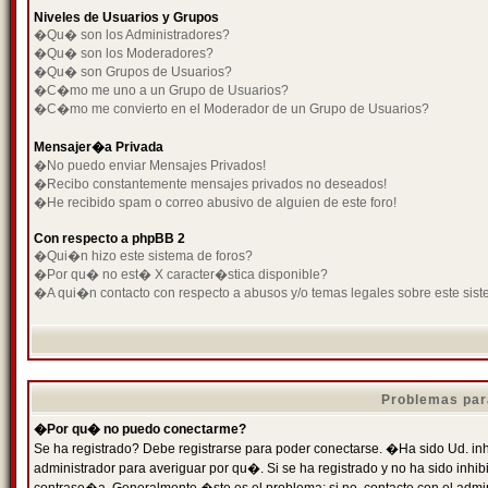
Niveles de Usuarios y Grupos
�Qu� son los Administradores?
�Qu� son los Moderadores?
�Qu� son Grupos de Usuarios?
�C�mo me uno a un Grupo de Usuarios?
�C�mo me convierto en el Moderador de un Grupo de Usuarios?
Mensajer�a Privada
�No puedo enviar Mensajes Privados!
�Recibo constantemente mensajes privados no deseados!
�He recibido spam o correo abusivo de alguien de este foro!
Con respecto a phpBB 2
�Qui�n hizo este sistema de foros?
�Por qu� no est� X caracter�stica disponible?
�A qui�n contacto con respecto a abusos y/o temas legales sobre este sist
Problemas par
�Por qu� no puedo conectarme?
Se ha registrado? Debe registrarse para poder conectarse. �Ha sido Ud. inh
administrador para averiguar por qu�. Si se ha registrado y no ha sido inh