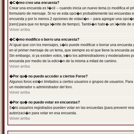
�C�mo creo una encuesta?
Crear una encuesta es f�cil -- cuando inicia un nuevo tema (o modifica el
formulario de mensaje. Si no ve esta opci�n probablemente las encuestas es
encuesta y por lo menos 2 opciones de votaci�n -- para agregar una opci�
[cero] para que no tenga l�mite de tiempo). Tambi�n habr� un l�mite de op
Volver arriba
�C�mo modifico o borro una encuesta?
Al igual que con los mensajes, s�lo puede modificar o borrar una encuesta 
en el primer mensaje de un tema, que siempre es el que tiene la encuesta as
Sin embargo, si ya existen votos, s�lo los administradores y moderadores pu
encuesta por medio de la edici�n de la misma a mitad de camino.
Volver arriba
�Por qu� no puedo acceder a ciertos Foros?
Algunos foros est�n limitados a ciertos usuarios o grupos de usuarios. Para 
un moderador o administrador del foro.
Volver arriba
�Por qu� no puedo votar en encuestas?
S�lo usuarios registrados pueden votar en las encuestas (para prevenir resu
autorizaci�n para votar en esa encuesta.
Volver arriba