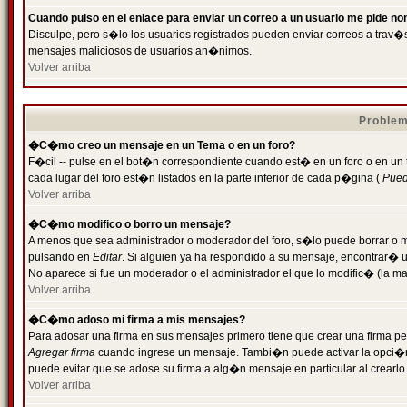
Cuando pulso en el enlace para enviar un correo a un usuario me pide n
Disculpe, pero s�lo los usuarios registrados pueden enviar correos a trav�s 
mensajes maliciosos de usuarios an�nimos.
Volver arriba
Problem
�C�mo creo un mensaje en un Tema o en un foro?
F�cil -- pulse en el bot�n correspondiente cuando est� en un foro o en un
cada lugar del foro est�n listados en la parte inferior de cada p�gina (
Puede
Volver arriba
�C�mo modifico o borro un mensaje?
A menos que sea administrador o moderador del foro, s�lo puede borrar o 
pulsando en
Editar
. Si alguien ya ha respondido a su mensaje, encontrar� 
No aparece si fue un moderador o el administrador el que lo modific� (la ma
Volver arriba
�C�mo adoso mi firma a mis mensajes?
Para adosar una firma en sus mensajes primero tiene que crear una firma pe
Agregar firma
cuando ingrese un mensaje. Tambi�n puede activar la opci�n 
puede evitar que se adose su firma a alg�n mensaje en particular al crearlo
Volver arriba