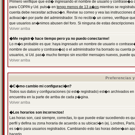
Primero verifique que est� ingresando el nombre de usuario y contrase�a cor
para COPPA y Ud. puls� en
tengo menos de 13 a�os
mientras se registrab
cuenta debe necesitar activaci�n. Revise su correo y vea las instrucciones d
activaci�n por parte del administrador. Si no recibi� un correo, verifique qu
que usuarios an�nimos abusen del foro. Si ninguna de estas descripciones c
Volver arriba
�Me registr� hace tiempo pero ya no puedo conectarme!
Lo m�s probable es que: haya ingresado un nombre de usuario o contrase�a
nombre de usuario y contrase�a) o el administrador ha borrado su cuenta p
usuarios, si Ud. pas� mucho tiempo sin escribir mensajes nuevos, puede qu
Volver arriba
Preferencias 
�C�mo cambio mi configuraci�n?
Todos sus datos y configuraciones (si est� registrado) est�n archivados en
encuentra en la parte de arriba de cada p�gina.
Volver arriba
�Los horarios son incorrectos!
Las horas son, casi siempre, correctas, lo que puede estar sucediendo es que
perfil y defina su zona horaria de acuerdo a su ubicaci�n (ej. Londres, Par
es s�lo para usuarios registrados. Cambiando esto las horas deber�an apar
hacerlo.