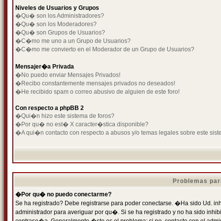
Niveles de Usuarios y Grupos
�Qu� son los Administradores?
�Qu� son los Moderadores?
�Qu� son Grupos de Usuarios?
�C�mo me uno a un Grupo de Usuarios?
�C�mo me convierto en el Moderador de un Grupo de Usuarios?
Mensajer�a Privada
�No puedo enviar Mensajes Privados!
�Recibo constantemente mensajes privados no deseados!
�He recibido spam o correo abusivo de alguien de este foro!
Con respecto a phpBB 2
�Qui�n hizo este sistema de foros?
�Por qu� no est� X caracter�stica disponible?
�A qui�n contacto con respecto a abusos y/o temas legales sobre este sist
Problemas par
�Por qu� no puedo conectarme?
Se ha registrado? Debe registrarse para poder conectarse. �Ha sido Ud. inh
administrador para averiguar por qu�. Si se ha registrado y no ha sido inh