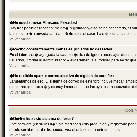
Men
�No puedo enviar Mensajes Privados!
Hay tres posibles razones: No est� registrado y/o no se ha conectado, el ad
la mensajer�a privada para Ud. Si �ste es el caso, trate de contactar con el
Volver arriba
�Recibo constantemente mensajes privados no deseados!
En el futuro ser� agregada la caracter�stica de ignorar mensajes de una l
usuarios, informe al administrador -- ellos tienen la autoridad para evitar 
Volver arriba
�He recibido spam o correo abusivo de alguien de este foro!
Lamentamos oir eso. El sistema de correo de este foro incluye mecanismos p
del correo que recibi� y es muy importante que incluya los encabezados de
Volver arriba
Con r
�Qui�n hizo este sistema de foros?
Este software (en su versi�n sin modificar) esta producido y registrado por
p
puede ser libremente distribuido; vea el enlace para m�s detalles.
Volver arriba