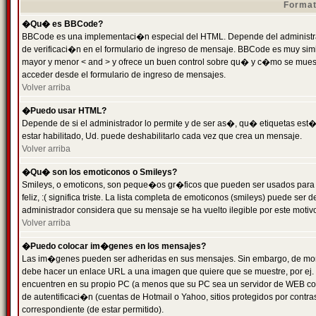
Format
�Qu� es BBCode?
BBCode es una implementaci�n especial del HTML. Depende del administrad
de verificaci�n en el formulario de ingreso de mensaje. BBCode es muy simila
mayor y menor < and > y ofrece un buen control sobre qu� y c�mo se mue
acceder desde el formulario de ingreso de mensajes.
Volver arriba
�Puedo usar HTML?
Depende de si el administrador lo permite y de ser as�, qu� etiquetas est�
estar habilitado, Ud. puede deshabilitarlo cada vez que crea un mensaje.
Volver arriba
�Qu� son los emoticonos o Smileys?
Smileys, o emoticons, son peque�os gr�ficos que pueden ser usados para 
feliz, :( significa triste. La lista completa de emoticonos (smileys) puede s
administrador considera que su mensaje se ha vuelto ilegible por este motivo
Volver arriba
�Puedo colocar im�genes en los mensajes?
Las im�genes pueden ser adheridas en sus mensajes. Sin embargo, de mome
debe hacer un enlace URL a una imagen que quiere que se muestre, por ej.
encuentren en su propio PC (a menos que su PC sea un servidor de WEB c
de autentificaci�n (cuentas de Hotmail o Yahoo, sitios protegidos por contr
correspondiente (de estar permitido).