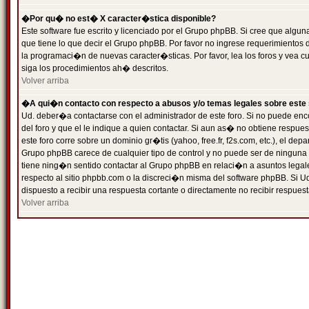
�Por qu� no est� X caracter�stica disponible?
Este software fue escrito y licenciado por el Grupo phpBB. Si cree que algun
que tiene lo que decir el Grupo phpBB. Por favor no ingrese requerimientos
la programaci�n de nuevas caracter�sticas. Por favor, lea los foros y vea c
siga los procedimientos ah� descritos.
Volver arriba
�A qui�n contacto con respecto a abusos y/o temas legales sobre este 
Ud. deber�a contactarse con el administrador de este foro. Si no puede enc
del foro y que el le indique a quien contactar. Si aun as� no obtiene resp
este foro corre sobre un dominio gr�tis (yahoo, free.fr, f2s.com, etc.), el d
Grupo phpBB carece de cualquier tipo de control y no puede ser de ninguna
tiene ning�n sentido contactar al Grupo phpBB en relaci�n a asuntos legal
respecto al sitio phpbb.com o la discreci�n misma del software phpBB. Si U
dispuesto a recibir una respuesta cortante o directamente no recibir respuest
Volver arriba