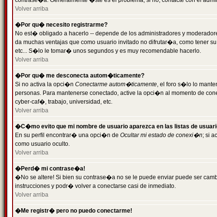
contrase�a. Generalmente �ste es el problema; si no, contacte con el admini
Volver arriba
�Por qu� necesito registrarme?
No est� obligado a hacerlo -- depende de los administradores y moderadores
da muchas ventajas que como usuario invitado no difrutar�a, como tener su
etc... S�lo le tomar� unos segundos y es muy recomendable hacerlo.
Volver arriba
�Por qu� me desconecta autom�ticamente?
Si no activa la opci�n
Conectarme autom�ticamente
, el foro s�lo lo mant
personas. Para mantenerse conectado, active la opci�n al momento de cone
cyber-caf�, trabajo, universidad, etc.
Volver arriba
�C�mo evito que mi nombre de usuario aparezca en las listas de usuar
En su perfil encontrar� una opci�n de
Ocultar mi estado de conexi�n
; si 
como usuario oculto.
Volver arriba
�Perd� mi contrase�a!
�No se altere! Si bien su contrase�a no se le puede enviar puede ser camb
instrucciones y podr� volver a conectarse casi de inmediato.
Volver arriba
�Me registr� pero no puedo conectarme!