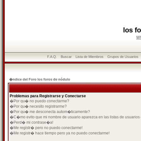
los f
w
F.A.Q.
Buscar
Lista de Miembros
Grupos de Usuarios
�ndice del Foro los foros de nódulo
Problemas para Registrarse y Conectarse
�Por qu� no puedo conectarme?
�Por qu� necesito registrarme?
�Por qu� me desconecta autom�ticamente?
�C�mo evito que mi nombre de usuario aparezca en las listas de usuarios
�Perd� mi contrase�a!
�Me registr� pero no puedo conectarme!
�Me registr� hace tiempo pero ya no puedo conectarme!