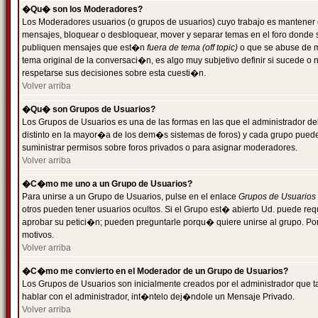
�Qu� son los Moderadores?
Los Moderadores usuarios (o grupos de usuarios) cuyo trabajo es mantener 
mensajes, bloquear o desbloquear, mover y separar temas en el foro donde
publiquen mensajes que est�n
fuera de tema (off topic)
o que se abuse de ma
tema original de la conversaci�n, es algo muy subjetivo definir si sucede 
respetarse sus decisiones sobre esta cuesti�n.
Volver arriba
�Qu� son Grupos de Usuarios?
Los Grupos de Usuarios es una de las formas en las que el administrador de
distinto en la mayor�a de los dem�s sistemas de foros) y cada grupo puede te
suministrar permisos sobre foros privados o para asignar moderadores.
Volver arriba
�C�mo me uno a un Grupo de Usuarios?
Para unirse a un Grupo de Usuarios, pulse en el enlace
Grupos de Usuarios
otros pueden tener usuarios ocultos. Si el Grupo est� abierto Ud. puede re
aprobar su petici�n; pueden preguntarle porqu� quiere unirse al grupo. Por
motivos.
Volver arriba
�C�mo me convierto en el Moderador de un Grupo de Usuarios?
Los Grupos de Usuarios son inicialmente creados por el administrador que
hablar con el administrador, int�ntelo dej�ndole un Mensaje Privado.
Volver arriba