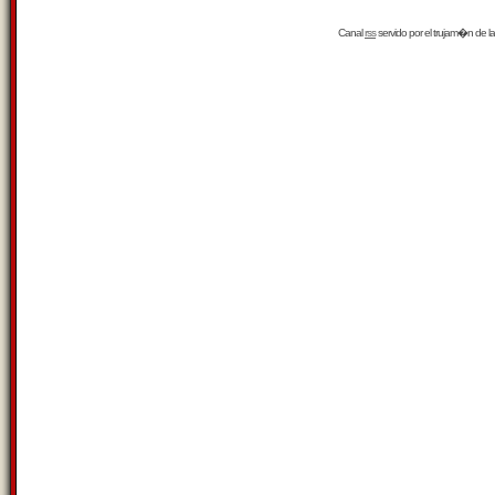
Canal
rss
servido por el
trujam�n
de la