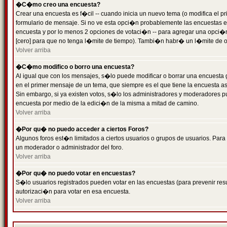
�C�mo creo una encuesta?
Crear una encuesta es f�cil -- cuando inicia un nuevo tema (o modifica el
formulario de mensaje. Si no ve esta opci�n probablemente las encuestas es
encuesta y por lo menos 2 opciones de votaci�n -- para agregar una opci�
[cero] para que no tenga l�mite de tiempo). Tambi�n habr� un l�mite de op
Volver arriba
�C�mo modifico o borro una encuesta?
Al igual que con los mensajes, s�lo puede modificar o borrar una encuesta 
en el primer mensaje de un tema, que siempre es el que tiene la encuesta as
Sin embargo, si ya existen votos, s�lo los administradores y moderadores pu
encuesta por medio de la edici�n de la misma a mitad de camino.
Volver arriba
�Por qu� no puedo acceder a ciertos Foros?
Algunos foros est�n limitados a ciertos usuarios o grupos de usuarios. Para 
un moderador o administrador del foro.
Volver arriba
�Por qu� no puedo votar en encuestas?
S�lo usuarios registrados pueden votar en las encuestas (para prevenir resu
autorizaci�n para votar en esa encuesta.
Volver arriba