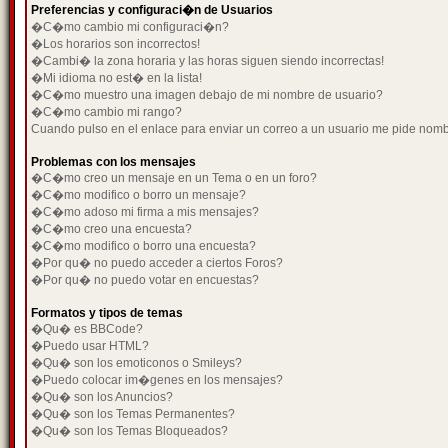
Preferencias y configuraci�n de Usuarios
�C�mo cambio mi configuraci�n?
�Los horarios son incorrectos!
�Cambi� la zona horaria y las horas siguen siendo incorrectas!
�Mi idioma no est� en la lista!
�C�mo muestro una imagen debajo de mi nombre de usuario?
�C�mo cambio mi rango?
Cuando pulso en el enlace para enviar un correo a un usuario me pide nom
Problemas con los mensajes
�C�mo creo un mensaje en un Tema o en un foro?
�C�mo modifico o borro un mensaje?
�C�mo adoso mi firma a mis mensajes?
�C�mo creo una encuesta?
�C�mo modifico o borro una encuesta?
�Por qu� no puedo acceder a ciertos Foros?
�Por qu� no puedo votar en encuestas?
Formatos y tipos de temas
�Qu� es BBCode?
�Puedo usar HTML?
�Qu� son los emoticonos o Smileys?
�Puedo colocar im�genes en los mensajes?
�Qu� son los Anuncios?
�Qu� son los Temas Permanentes?
�Qu� son los Temas Bloqueados?