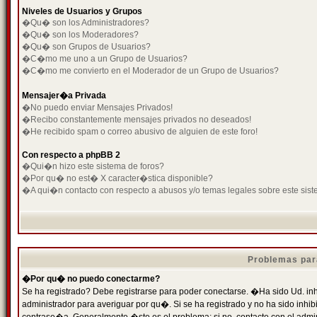
Niveles de Usuarios y Grupos
�Qu� son los Administradores?
�Qu� son los Moderadores?
�Qu� son Grupos de Usuarios?
�C�mo me uno a un Grupo de Usuarios?
�C�mo me convierto en el Moderador de un Grupo de Usuarios?
Mensajer�a Privada
�No puedo enviar Mensajes Privados!
�Recibo constantemente mensajes privados no deseados!
�He recibido spam o correo abusivo de alguien de este foro!
Con respecto a phpBB 2
�Qui�n hizo este sistema de foros?
�Por qu� no est� X caracter�stica disponible?
�A qui�n contacto con respecto a abusos y/o temas legales sobre este sist
Problemas par
�Por qu� no puedo conectarme?
Se ha registrado? Debe registrarse para poder conectarse. �Ha sido Ud. inh
administrador para averiguar por qu�. Si se ha registrado y no ha sido inh