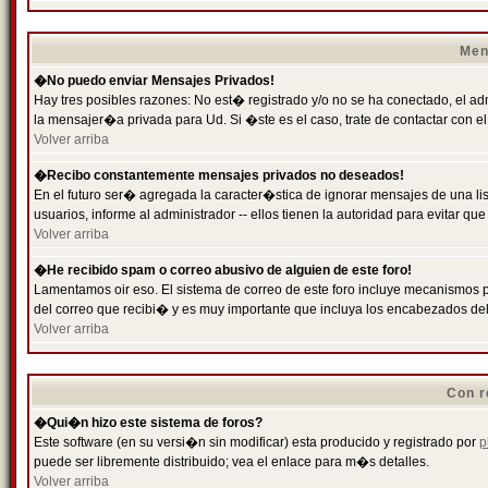
Men
�No puedo enviar Mensajes Privados!
Hay tres posibles razones: No est� registrado y/o no se ha conectado, el ad
la mensajer�a privada para Ud. Si �ste es el caso, trate de contactar con el
Volver arriba
�Recibo constantemente mensajes privados no deseados!
En el futuro ser� agregada la caracter�stica de ignorar mensajes de una l
usuarios, informe al administrador -- ellos tienen la autoridad para evitar 
Volver arriba
�He recibido spam o correo abusivo de alguien de este foro!
Lamentamos oir eso. El sistema de correo de este foro incluye mecanismos p
del correo que recibi� y es muy importante que incluya los encabezados de
Volver arriba
Con r
�Qui�n hizo este sistema de foros?
Este software (en su versi�n sin modificar) esta producido y registrado por
p
puede ser libremente distribuido; vea el enlace para m�s detalles.
Volver arriba