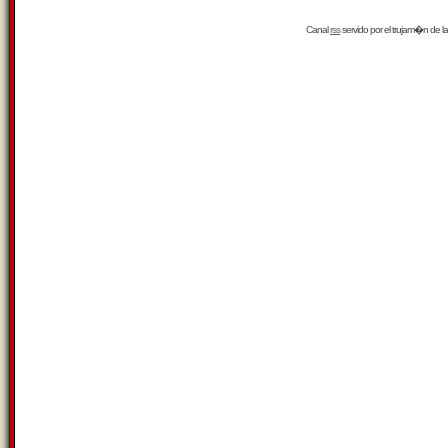
Canal
rss
servido por el
trujam�n
de la