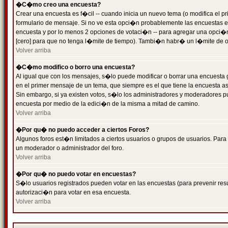
�C�mo creo una encuesta?
Crear una encuesta es f�cil -- cuando inicia un nuevo tema (o modifica el
formulario de mensaje. Si no ve esta opci�n probablemente las encuestas es
encuesta y por lo menos 2 opciones de votaci�n -- para agregar una opci�
[cero] para que no tenga l�mite de tiempo). Tambi�n habr� un l�mite de op
Volver arriba
�C�mo modifico o borro una encuesta?
Al igual que con los mensajes, s�lo puede modificar o borrar una encuesta 
en el primer mensaje de un tema, que siempre es el que tiene la encuesta as
Sin embargo, si ya existen votos, s�lo los administradores y moderadores pu
encuesta por medio de la edici�n de la misma a mitad de camino.
Volver arriba
�Por qu� no puedo acceder a ciertos Foros?
Algunos foros est�n limitados a ciertos usuarios o grupos de usuarios. Para 
un moderador o administrador del foro.
Volver arriba
�Por qu� no puedo votar en encuestas?
S�lo usuarios registrados pueden votar en las encuestas (para prevenir resu
autorizaci�n para votar en esa encuesta.
Volver arriba