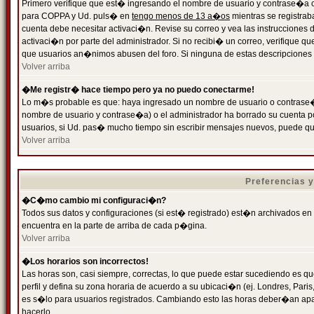
Primero verifique que est� ingresando el nombre de usuario y contrase�a cor
para COPPA y Ud. puls� en
tengo menos de 13 a�os
mientras se registrab
cuenta debe necesitar activaci�n. Revise su correo y vea las instrucciones d
activaci�n por parte del administrador. Si no recibi� un correo, verifique qu
que usuarios an�nimos abusen del foro. Si ninguna de estas descripciones c
Volver arriba
�Me registr� hace tiempo pero ya no puedo conectarme!
Lo m�s probable es que: haya ingresado un nombre de usuario o contrase�a
nombre de usuario y contrase�a) o el administrador ha borrado su cuenta p
usuarios, si Ud. pas� mucho tiempo sin escribir mensajes nuevos, puede qu
Volver arriba
Preferencias 
�C�mo cambio mi configuraci�n?
Todos sus datos y configuraciones (si est� registrado) est�n archivados en
encuentra en la parte de arriba de cada p�gina.
Volver arriba
�Los horarios son incorrectos!
Las horas son, casi siempre, correctas, lo que puede estar sucediendo es que
perfil y defina su zona horaria de acuerdo a su ubicaci�n (ej. Londres, Par
es s�lo para usuarios registrados. Cambiando esto las horas deber�an apar
hacerlo.