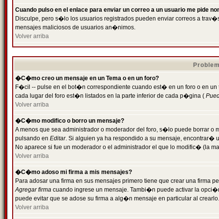
Cuando pulso en el enlace para enviar un correo a un usuario me pide n
Disculpe, pero s�lo los usuarios registrados pueden enviar correos a trav�s 
mensajes maliciosos de usuarios an�nimos.
Volver arriba
Problem
�C�mo creo un mensaje en un Tema o en un foro?
F�cil -- pulse en el bot�n correspondiente cuando est� en un foro o en un
cada lugar del foro est�n listados en la parte inferior de cada p�gina (
Puede
Volver arriba
�C�mo modifico o borro un mensaje?
A menos que sea administrador o moderador del foro, s�lo puede borrar o 
pulsando en
Editar
. Si alguien ya ha respondido a su mensaje, encontrar� 
No aparece si fue un moderador o el administrador el que lo modific� (la ma
Volver arriba
�C�mo adoso mi firma a mis mensajes?
Para adosar una firma en sus mensajes primero tiene que crear una firma pe
Agregar firma
cuando ingrese un mensaje. Tambi�n puede activar la opci�n 
puede evitar que se adose su firma a alg�n mensaje en particular al crearlo
Volver arriba