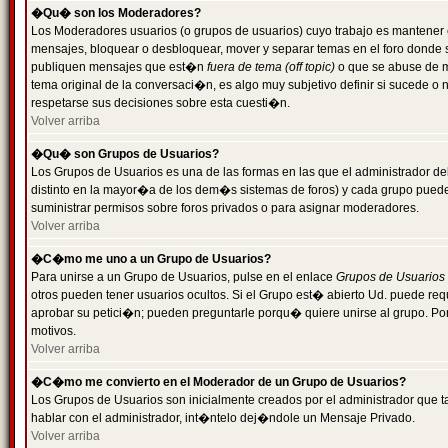
�Qu� son los Moderadores?
Los Moderadores usuarios (o grupos de usuarios) cuyo trabajo es mantener 
mensajes, bloquear o desbloquear, mover y separar temas en el foro donde
publiquen mensajes que est�n
fuera de tema (off topic)
o que se abuse de ma
tema original de la conversaci�n, es algo muy subjetivo definir si sucede 
respetarse sus decisiones sobre esta cuesti�n.
Volver arriba
�Qu� son Grupos de Usuarios?
Los Grupos de Usuarios es una de las formas en las que el administrador de
distinto en la mayor�a de los dem�s sistemas de foros) y cada grupo puede te
suministrar permisos sobre foros privados o para asignar moderadores.
Volver arriba
�C�mo me uno a un Grupo de Usuarios?
Para unirse a un Grupo de Usuarios, pulse en el enlace
Grupos de Usuarios
otros pueden tener usuarios ocultos. Si el Grupo est� abierto Ud. puede re
aprobar su petici�n; pueden preguntarle porqu� quiere unirse al grupo. Por
motivos.
Volver arriba
�C�mo me convierto en el Moderador de un Grupo de Usuarios?
Los Grupos de Usuarios son inicialmente creados por el administrador que
hablar con el administrador, int�ntelo dej�ndole un Mensaje Privado.
Volver arriba