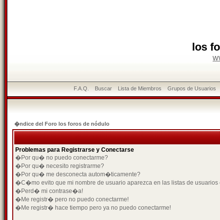
los f
w
F.A.Q.
Buscar
Lista de Miembros
Grupos de Usuarios
�ndice del Foro los foros de nódulo
Problemas para Registrarse y Conectarse
�Por qu� no puedo conectarme?
�Por qu� necesito registrarme?
�Por qu� me desconecta autom�ticamente?
�C�mo evito que mi nombre de usuario aparezca en las listas de usuarios
�Perd� mi contrase�a!
�Me registr� pero no puedo conectarme!
�Me registr� hace tiempo pero ya no puedo conectarme!