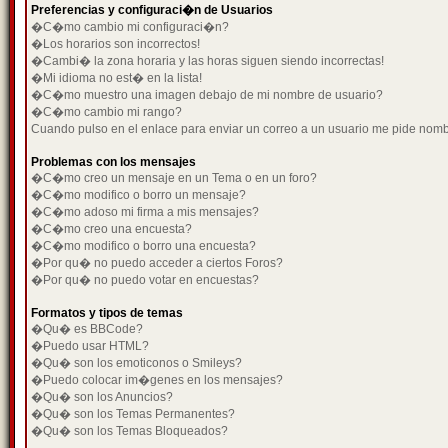
Preferencias y configuraci�n de Usuarios
�C�mo cambio mi configuraci�n?
�Los horarios son incorrectos!
�Cambi� la zona horaria y las horas siguen siendo incorrectas!
�Mi idioma no est� en la lista!
�C�mo muestro una imagen debajo de mi nombre de usuario?
�C�mo cambio mi rango?
Cuando pulso en el enlace para enviar un correo a un usuario me pide nom
Problemas con los mensajes
�C�mo creo un mensaje en un Tema o en un foro?
�C�mo modifico o borro un mensaje?
�C�mo adoso mi firma a mis mensajes?
�C�mo creo una encuesta?
�C�mo modifico o borro una encuesta?
�Por qu� no puedo acceder a ciertos Foros?
�Por qu� no puedo votar en encuestas?
Formatos y tipos de temas
�Qu� es BBCode?
�Puedo usar HTML?
�Qu� son los emoticonos o Smileys?
�Puedo colocar im�genes en los mensajes?
�Qu� son los Anuncios?
�Qu� son los Temas Permanentes?
�Qu� son los Temas Bloqueados?