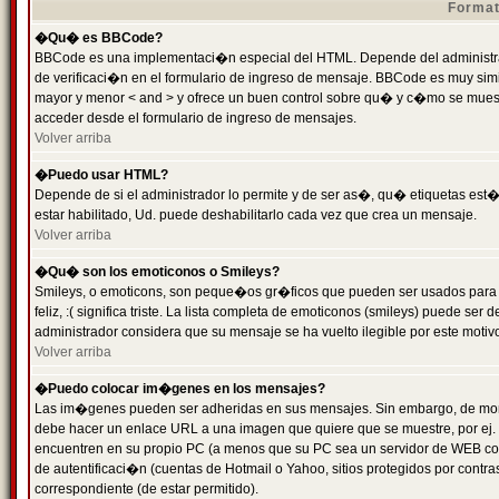
Format
�Qu� es BBCode?
BBCode es una implementaci�n especial del HTML. Depende del administrad
de verificaci�n en el formulario de ingreso de mensaje. BBCode es muy simila
mayor y menor < and > y ofrece un buen control sobre qu� y c�mo se mue
acceder desde el formulario de ingreso de mensajes.
Volver arriba
�Puedo usar HTML?
Depende de si el administrador lo permite y de ser as�, qu� etiquetas est�
estar habilitado, Ud. puede deshabilitarlo cada vez que crea un mensaje.
Volver arriba
�Qu� son los emoticonos o Smileys?
Smileys, o emoticons, son peque�os gr�ficos que pueden ser usados para 
feliz, :( significa triste. La lista completa de emoticonos (smileys) puede s
administrador considera que su mensaje se ha vuelto ilegible por este motivo
Volver arriba
�Puedo colocar im�genes en los mensajes?
Las im�genes pueden ser adheridas en sus mensajes. Sin embargo, de mome
debe hacer un enlace URL a una imagen que quiere que se muestre, por ej.
encuentren en su propio PC (a menos que su PC sea un servidor de WEB c
de autentificaci�n (cuentas de Hotmail o Yahoo, sitios protegidos por contr
correspondiente (de estar permitido).