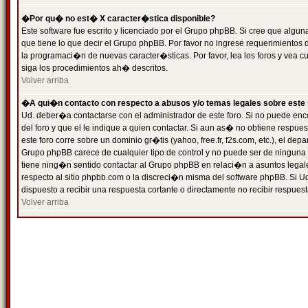
�Por qu� no est� X caracter�stica disponible?
Este software fue escrito y licenciado por el Grupo phpBB. Si cree que algun
que tiene lo que decir el Grupo phpBB. Por favor no ingrese requerimientos
la programaci�n de nuevas caracter�sticas. Por favor, lea los foros y vea c
siga los procedimientos ah� descritos.
Volver arriba
�A qui�n contacto con respecto a abusos y/o temas legales sobre este 
Ud. deber�a contactarse con el administrador de este foro. Si no puede enc
del foro y que el le indique a quien contactar. Si aun as� no obtiene resp
este foro corre sobre un dominio gr�tis (yahoo, free.fr, f2s.com, etc.), el d
Grupo phpBB carece de cualquier tipo de control y no puede ser de ninguna
tiene ning�n sentido contactar al Grupo phpBB en relaci�n a asuntos legal
respecto al sitio phpbb.com o la discreci�n misma del software phpBB. Si U
dispuesto a recibir una respuesta cortante o directamente no recibir respuest
Volver arriba