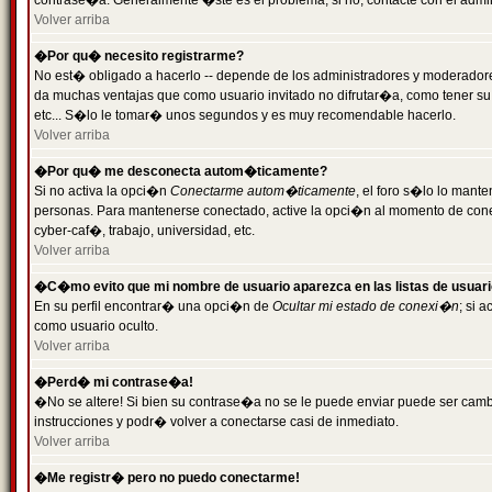
contrase�a. Generalmente �ste es el problema; si no, contacte con el admini
Volver arriba
�Por qu� necesito registrarme?
No est� obligado a hacerlo -- depende de los administradores y moderadores
da muchas ventajas que como usuario invitado no difrutar�a, como tener su
etc... S�lo le tomar� unos segundos y es muy recomendable hacerlo.
Volver arriba
�Por qu� me desconecta autom�ticamente?
Si no activa la opci�n
Conectarme autom�ticamente
, el foro s�lo lo mant
personas. Para mantenerse conectado, active la opci�n al momento de cone
cyber-caf�, trabajo, universidad, etc.
Volver arriba
�C�mo evito que mi nombre de usuario aparezca en las listas de usuar
En su perfil encontrar� una opci�n de
Ocultar mi estado de conexi�n
; si 
como usuario oculto.
Volver arriba
�Perd� mi contrase�a!
�No se altere! Si bien su contrase�a no se le puede enviar puede ser camb
instrucciones y podr� volver a conectarse casi de inmediato.
Volver arriba
�Me registr� pero no puedo conectarme!