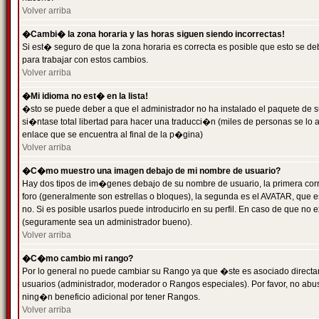
Volver arriba
�Cambi� la zona horaria y las horas siguen siendo incorrectas!
Si est� seguro de que la zona horaria es correcta es posible que esto se d
para trabajar con estos cambios.
Volver arriba
�Mi idioma no est� en la lista!
�sto se puede deber a que el administrador no ha instalado el paquete de s
si�ntase total libertad para hacer una traducci�n (miles de personas se lo
enlace que se encuentra al final de la p�gina)
Volver arriba
�C�mo muestro una imagen debajo de mi nombre de usuario?
Hay dos tipos de im�genes debajo de su nombre de usuario, la primera co
foro (generalmente son estrellas o bloques), la segunda es el AVATAR, que 
no. Si es posible usarlos puede introducirlo en su perfil. En caso de que no
(seguramente sea un administrador bueno).
Volver arriba
�C�mo cambio mi rango?
Por lo general no puede cambiar su Rango ya que �ste es asociado directame
usuarios (administrador, moderador o Rangos especiales). Por favor, no ab
ning�n beneficio adicional por tener Rangos.
Volver arriba