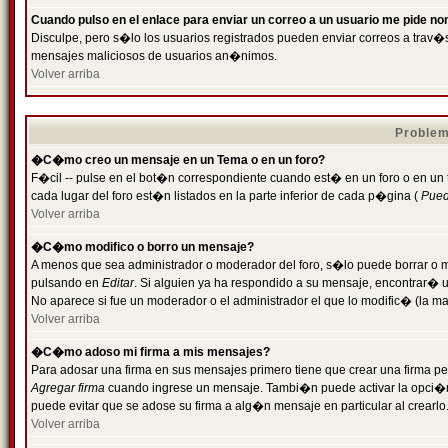
Cuando pulso en el enlace para enviar un correo a un usuario me pide n
Disculpe, pero s�lo los usuarios registrados pueden enviar correos a trav�s 
mensajes maliciosos de usuarios an�nimos.
Volver arriba
Problem
�C�mo creo un mensaje en un Tema o en un foro?
F�cil -- pulse en el bot�n correspondiente cuando est� en un foro o en un
cada lugar del foro est�n listados en la parte inferior de cada p�gina (
Puede
Volver arriba
�C�mo modifico o borro un mensaje?
A menos que sea administrador o moderador del foro, s�lo puede borrar o 
pulsando en
Editar
. Si alguien ya ha respondido a su mensaje, encontrar� 
No aparece si fue un moderador o el administrador el que lo modific� (la ma
Volver arriba
�C�mo adoso mi firma a mis mensajes?
Para adosar una firma en sus mensajes primero tiene que crear una firma pe
Agregar firma
cuando ingrese un mensaje. Tambi�n puede activar la opci�n 
puede evitar que se adose su firma a alg�n mensaje en particular al crearlo
Volver arriba