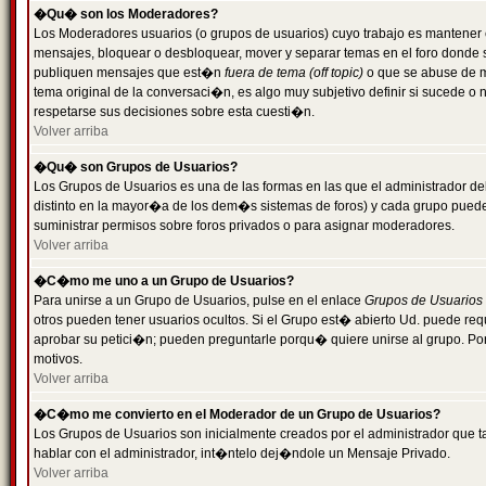
�Qu� son los Moderadores?
Los Moderadores usuarios (o grupos de usuarios) cuyo trabajo es mantener 
mensajes, bloquear o desbloquear, mover y separar temas en el foro donde
publiquen mensajes que est�n
fuera de tema (off topic)
o que se abuse de ma
tema original de la conversaci�n, es algo muy subjetivo definir si sucede 
respetarse sus decisiones sobre esta cuesti�n.
Volver arriba
�Qu� son Grupos de Usuarios?
Los Grupos de Usuarios es una de las formas en las que el administrador de
distinto en la mayor�a de los dem�s sistemas de foros) y cada grupo puede te
suministrar permisos sobre foros privados o para asignar moderadores.
Volver arriba
�C�mo me uno a un Grupo de Usuarios?
Para unirse a un Grupo de Usuarios, pulse en el enlace
Grupos de Usuarios
otros pueden tener usuarios ocultos. Si el Grupo est� abierto Ud. puede re
aprobar su petici�n; pueden preguntarle porqu� quiere unirse al grupo. Por
motivos.
Volver arriba
�C�mo me convierto en el Moderador de un Grupo de Usuarios?
Los Grupos de Usuarios son inicialmente creados por el administrador que
hablar con el administrador, int�ntelo dej�ndole un Mensaje Privado.
Volver arriba