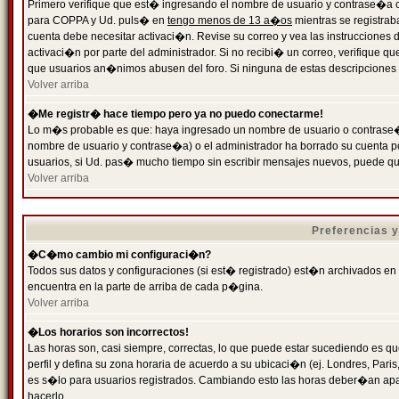
Primero verifique que est� ingresando el nombre de usuario y contrase�a cor
para COPPA y Ud. puls� en
tengo menos de 13 a�os
mientras se registrab
cuenta debe necesitar activaci�n. Revise su correo y vea las instrucciones d
activaci�n por parte del administrador. Si no recibi� un correo, verifique qu
que usuarios an�nimos abusen del foro. Si ninguna de estas descripciones c
Volver arriba
�Me registr� hace tiempo pero ya no puedo conectarme!
Lo m�s probable es que: haya ingresado un nombre de usuario o contrase�a
nombre de usuario y contrase�a) o el administrador ha borrado su cuenta p
usuarios, si Ud. pas� mucho tiempo sin escribir mensajes nuevos, puede qu
Volver arriba
Preferencias 
�C�mo cambio mi configuraci�n?
Todos sus datos y configuraciones (si est� registrado) est�n archivados en
encuentra en la parte de arriba de cada p�gina.
Volver arriba
�Los horarios son incorrectos!
Las horas son, casi siempre, correctas, lo que puede estar sucediendo es que
perfil y defina su zona horaria de acuerdo a su ubicaci�n (ej. Londres, Par
es s�lo para usuarios registrados. Cambiando esto las horas deber�an apar
hacerlo.