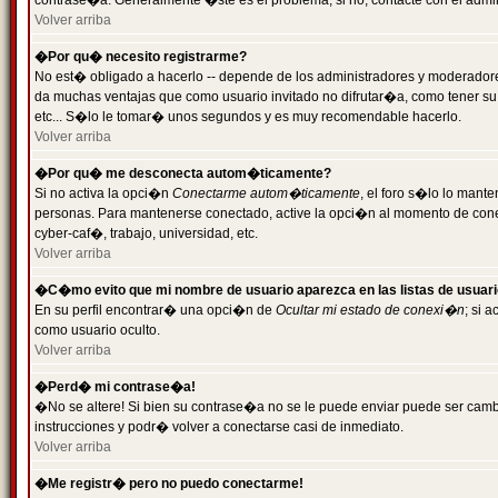
contrase�a. Generalmente �ste es el problema; si no, contacte con el admini
Volver arriba
�Por qu� necesito registrarme?
No est� obligado a hacerlo -- depende de los administradores y moderadores
da muchas ventajas que como usuario invitado no difrutar�a, como tener su
etc... S�lo le tomar� unos segundos y es muy recomendable hacerlo.
Volver arriba
�Por qu� me desconecta autom�ticamente?
Si no activa la opci�n
Conectarme autom�ticamente
, el foro s�lo lo mant
personas. Para mantenerse conectado, active la opci�n al momento de cone
cyber-caf�, trabajo, universidad, etc.
Volver arriba
�C�mo evito que mi nombre de usuario aparezca en las listas de usuar
En su perfil encontrar� una opci�n de
Ocultar mi estado de conexi�n
; si 
como usuario oculto.
Volver arriba
�Perd� mi contrase�a!
�No se altere! Si bien su contrase�a no se le puede enviar puede ser camb
instrucciones y podr� volver a conectarse casi de inmediato.
Volver arriba
�Me registr� pero no puedo conectarme!