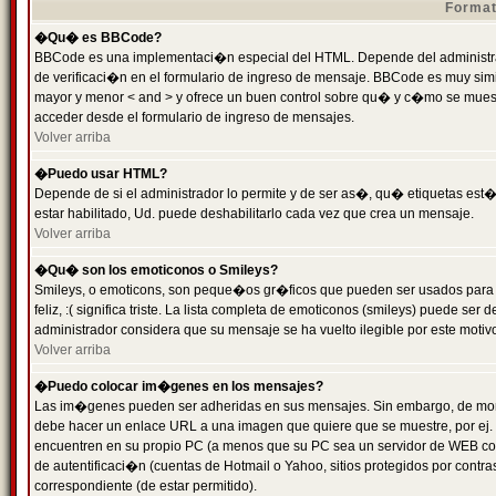
Format
�Qu� es BBCode?
BBCode es una implementaci�n especial del HTML. Depende del administrad
de verificaci�n en el formulario de ingreso de mensaje. BBCode es muy simila
mayor y menor < and > y ofrece un buen control sobre qu� y c�mo se mue
acceder desde el formulario de ingreso de mensajes.
Volver arriba
�Puedo usar HTML?
Depende de si el administrador lo permite y de ser as�, qu� etiquetas est�
estar habilitado, Ud. puede deshabilitarlo cada vez que crea un mensaje.
Volver arriba
�Qu� son los emoticonos o Smileys?
Smileys, o emoticons, son peque�os gr�ficos que pueden ser usados para 
feliz, :( significa triste. La lista completa de emoticonos (smileys) puede s
administrador considera que su mensaje se ha vuelto ilegible por este motivo
Volver arriba
�Puedo colocar im�genes en los mensajes?
Las im�genes pueden ser adheridas en sus mensajes. Sin embargo, de mome
debe hacer un enlace URL a una imagen que quiere que se muestre, por ej.
encuentren en su propio PC (a menos que su PC sea un servidor de WEB c
de autentificaci�n (cuentas de Hotmail o Yahoo, sitios protegidos por contr
correspondiente (de estar permitido).