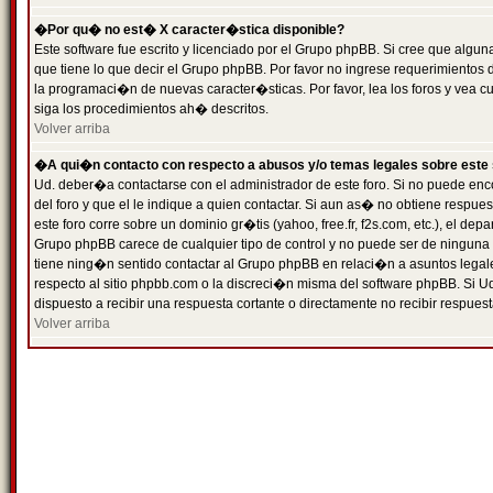
�Por qu� no est� X caracter�stica disponible?
Este software fue escrito y licenciado por el Grupo phpBB. Si cree que algun
que tiene lo que decir el Grupo phpBB. Por favor no ingrese requerimientos
la programaci�n de nuevas caracter�sticas. Por favor, lea los foros y vea c
siga los procedimientos ah� descritos.
Volver arriba
�A qui�n contacto con respecto a abusos y/o temas legales sobre este 
Ud. deber�a contactarse con el administrador de este foro. Si no puede enc
del foro y que el le indique a quien contactar. Si aun as� no obtiene resp
este foro corre sobre un dominio gr�tis (yahoo, free.fr, f2s.com, etc.), el d
Grupo phpBB carece de cualquier tipo de control y no puede ser de ninguna
tiene ning�n sentido contactar al Grupo phpBB en relaci�n a asuntos legal
respecto al sitio phpbb.com o la discreci�n misma del software phpBB. Si U
dispuesto a recibir una respuesta cortante o directamente no recibir respuest
Volver arriba