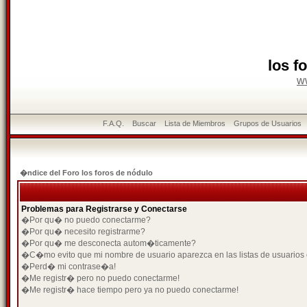
los f
w
F.A.Q.
Buscar
Lista de Miembros
Grupos de Usuarios
�ndice del Foro los foros de nódulo
Problemas para Registrarse y Conectarse
�Por qu� no puedo conectarme?
�Por qu� necesito registrarme?
�Por qu� me desconecta autom�ticamente?
�C�mo evito que mi nombre de usuario aparezca en las listas de usuarios
�Perd� mi contrase�a!
�Me registr� pero no puedo conectarme!
�Me registr� hace tiempo pero ya no puedo conectarme!