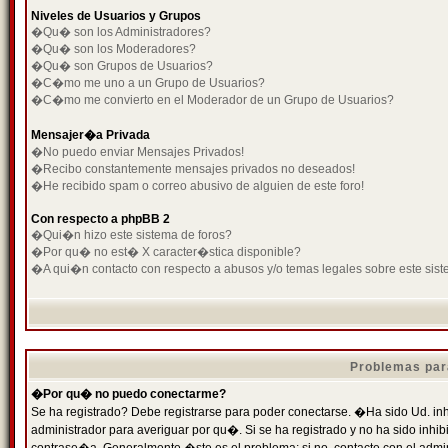
Niveles de Usuarios y Grupos
�Qu� son los Administradores?
�Qu� son los Moderadores?
�Qu� son Grupos de Usuarios?
�C�mo me uno a un Grupo de Usuarios?
�C�mo me convierto en el Moderador de un Grupo de Usuarios?
Mensajer�a Privada
�No puedo enviar Mensajes Privados!
�Recibo constantemente mensajes privados no deseados!
�He recibido spam o correo abusivo de alguien de este foro!
Con respecto a phpBB 2
�Qui�n hizo este sistema de foros?
�Por qu� no est� X caracter�stica disponible?
�A qui�n contacto con respecto a abusos y/o temas legales sobre este sist
Problemas par
�Por qu� no puedo conectarme?
Se ha registrado? Debe registrarse para poder conectarse. �Ha sido Ud. inh
administrador para averiguar por qu�. Si se ha registrado y no ha sido inh