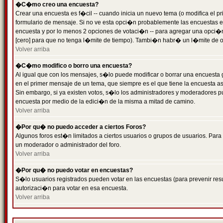
�C�mo creo una encuesta?
Crear una encuesta es f�cil -- cuando inicia un nuevo tema (o modifica el
formulario de mensaje. Si no ve esta opci�n probablemente las encuestas es
encuesta y por lo menos 2 opciones de votaci�n -- para agregar una opci�
[cero] para que no tenga l�mite de tiempo). Tambi�n habr� un l�mite de op
Volver arriba
�C�mo modifico o borro una encuesta?
Al igual que con los mensajes, s�lo puede modificar o borrar una encuesta 
en el primer mensaje de un tema, que siempre es el que tiene la encuesta as
Sin embargo, si ya existen votos, s�lo los administradores y moderadores pu
encuesta por medio de la edici�n de la misma a mitad de camino.
Volver arriba
�Por qu� no puedo acceder a ciertos Foros?
Algunos foros est�n limitados a ciertos usuarios o grupos de usuarios. Para 
un moderador o administrador del foro.
Volver arriba
�Por qu� no puedo votar en encuestas?
S�lo usuarios registrados pueden votar en las encuestas (para prevenir resu
autorizaci�n para votar en esa encuesta.
Volver arriba