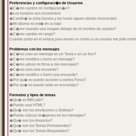
Preferencias y configuraci�n de Usuarios
�C�mo cambio mi configuraci�n?
�Los horarios son incorrectos!
�Cambi� la zona horaria y las horas siguen siendo incorrectas!
�Mi idioma no est� en la lista!
�C�mo muestro una imagen debajo de mi nombre de usuario?
�C�mo cambio mi rango?
Cuando pulso en el enlace para enviar un correo a un usuario me pide nom
Problemas con los mensajes
�C�mo creo un mensaje en un Tema o en un foro?
�C�mo modifico o borro un mensaje?
�C�mo adoso mi firma a mis mensajes?
�C�mo creo una encuesta?
�C�mo modifico o borro una encuesta?
�Por qu� no puedo acceder a ciertos Foros?
�Por qu� no puedo votar en encuestas?
Formatos y tipos de temas
�Qu� es BBCode?
�Puedo usar HTML?
�Qu� son los emoticonos o Smileys?
�Puedo colocar im�genes en los mensajes?
�Qu� son los Anuncios?
�Qu� son los Temas Permanentes?
�Qu� son los Temas Bloqueados?