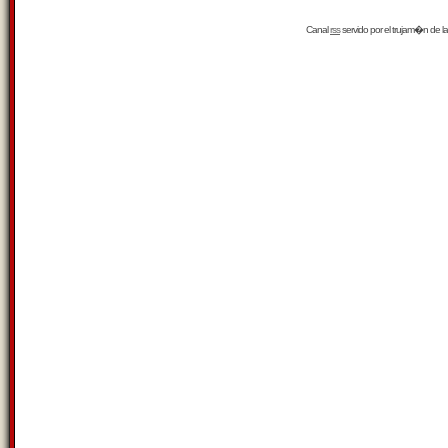
Canal
rss
servido por el
trujam�n
de la