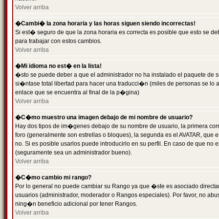
Volver arriba
�Cambi� la zona horaria y las horas siguen siendo incorrectas!
Si est� seguro de que la zona horaria es correcta es posible que esto se d
para trabajar con estos cambios.
Volver arriba
�Mi idioma no est� en la lista!
�sto se puede deber a que el administrador no ha instalado el paquete de s
si�ntase total libertad para hacer una traducci�n (miles de personas se lo
enlace que se encuentra al final de la p�gina)
Volver arriba
�C�mo muestro una imagen debajo de mi nombre de usuario?
Hay dos tipos de im�genes debajo de su nombre de usuario, la primera co
foro (generalmente son estrellas o bloques), la segunda es el AVATAR, que 
no. Si es posible usarlos puede introducirlo en su perfil. En caso de que no
(seguramente sea un administrador bueno).
Volver arriba
�C�mo cambio mi rango?
Por lo general no puede cambiar su Rango ya que �ste es asociado directame
usuarios (administrador, moderador o Rangos especiales). Por favor, no ab
ning�n beneficio adicional por tener Rangos.
Volver arriba