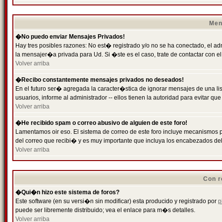
Men
�No puedo enviar Mensajes Privados!
Hay tres posibles razones: No est� registrado y/o no se ha conectado, el ad
la mensajer�a privada para Ud. Si �ste es el caso, trate de contactar con el
Volver arriba
�Recibo constantemente mensajes privados no deseados!
En el futuro ser� agregada la caracter�stica de ignorar mensajes de una l
usuarios, informe al administrador -- ellos tienen la autoridad para evitar 
Volver arriba
�He recibido spam o correo abusivo de alguien de este foro!
Lamentamos oir eso. El sistema de correo de este foro incluye mecanismos p
del correo que recibi� y es muy importante que incluya los encabezados de
Volver arriba
Con r
�Qui�n hizo este sistema de foros?
Este software (en su versi�n sin modificar) esta producido y registrado por
p
puede ser libremente distribuido; vea el enlace para m�s detalles.
Volver arriba