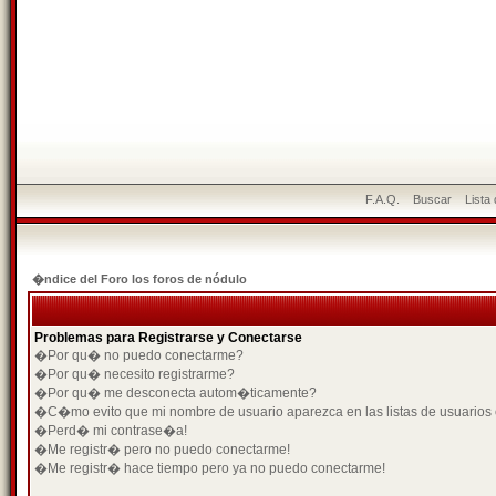
F.A.Q.
Buscar
Lista
�ndice del Foro los foros de nódulo
Problemas para Registrarse y Conectarse
�Por qu� no puedo conectarme?
�Por qu� necesito registrarme?
�Por qu� me desconecta autom�ticamente?
�C�mo evito que mi nombre de usuario aparezca en las listas de usuarios
�Perd� mi contrase�a!
�Me registr� pero no puedo conectarme!
�Me registr� hace tiempo pero ya no puedo conectarme!