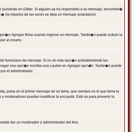
je pulsando en
Editar
. Si alguien ya ha respondido a su mensaje, encontrar�
c� (la mayoria de las veces se deja un mensaje aclaratorio).
 opci�n
Agregar firma
cuando ingrese un mensaje. Tambi�n puede activar la
ar al crearlo.
r del formulario de mensaje. Si no ve esta opci�n probablemente las
agregar una opci�n escriba una y pulse en
Agregar opci�n
. Tambi�n puede
por el administrador.
ta, pulse en el primer mensaje de un tema, que siempre es el que tiene la
es y moderadores pueden modificar la encuesta. Esto es para prevenir la
e puede dar un moderador o administrador del foro.