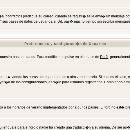
incorrectos (verifique su correo, cuando se registr� se le envi� un mensaje co
n" sus bases de datos de usuarios, si Ud. pas� mucho tiempo sin escribir mensaje
Preferencias y configuraci�n de Usuarios
 nuestra base de datos. Para modificarlos pulse en el enlace de
Perfil
, generalment
 est� viendo las horas correspondientes a otra zona horaria. Si este es el caso, en
mayor�a de las configuraciones, es s�lo para usuarios registrados. Cambiando est
eba a los horarios de verano implementados por algunos paises. El foro no est� pr
u lenguaje para el foro o nadie ha creado una traducci�n a su idioma. De ser as�,