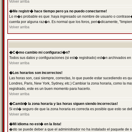
Volver arriba
�Me registr� hace tiempo pero ya no puedo conectarme!
Lo m�s probable es que: haya ingresado un nombre de usuario o contrase�a 
cuenta por alguna raz�n. Es normal que los foros, peri�dicamente, "limpie
Volver arriba
�C�mo cambio mi configuraci�n?
Todos sus datos y configuraciones (si est� registrado) est�n archivados en
Volver arriba
�Los horarios son incorrectos!
Las horas son, casi siempre, correctas, lo que puede estar sucediendo es que
Londres, Paris, New York, Sydney, etc.) Cambiar la zona horaria, como la 
registrado, este es un buen momento para hacerlo.
Volver arriba
�Cambi� la zona horaria y las horas siguen siendo incorrectas!
Si est� seguro de que la zona horaria es correcta es posible que esto se d
Volver arriba
�Mi idioma no est� en la lista!
�sto se puede deber a que el administrador no ha instalado el paquete de s