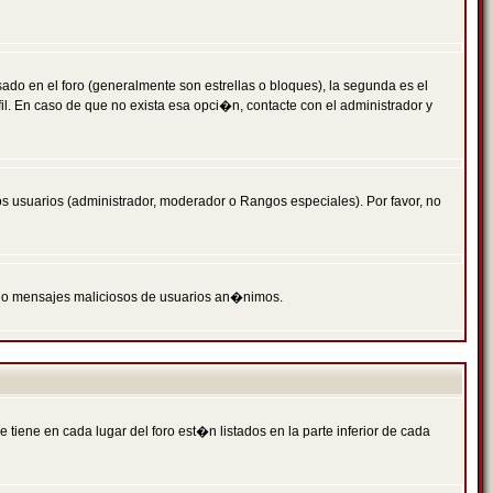
 en el foro (generalmente son estrellas o bloques), la segunda es el
il. En caso de que no exista esa opci�n, contacte con el administrador y
s usuarios (administrador, moderador o Rangos especiales). Por favor, no
PAM o mensajes maliciosos de usuarios an�nimos.
iene en cada lugar del foro est�n listados en la parte inferior de cada