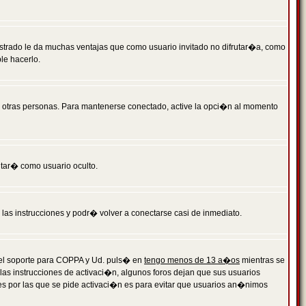
istrado le da muchas ventajas que como usuario invitado no difrutar�a, como
le hacerlo.
r otras personas. Para mantenerse conectado, active la opci�n al momento
ntar� como usuario oculto.
a las instrucciones y podr� volver a conectarse casi de inmediato.
o el soporte para COPPA y Ud. puls� en
tengo menos de 13 a�os
mientras se
 las instrucciones de activaci�n, algunos foros dejan que sus usuarios
ones por las que se pide activaci�n es para evitar que usuarios an�nimos