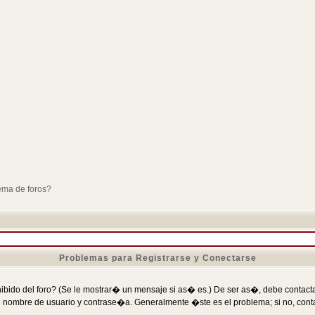
ema de foros?
Problemas para Registrarse y Conectarse
ibido del foro? (Se le mostrar� un mensaje si as� es.) De ser as�, debe contactar
 nombre de usuario y contrase�a. Generalmente �ste es el problema; si no, conta