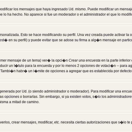
modificar los mensajes que haya ingresado Ud. mismo. Puede modificar un mensa
 lo ha hecho. No aparece si fue un moderador o el administrador el que lo modifi
rsonalizada. Esto se hace modificando su perfil. Una vez creada puede activar la
t� en su perfil) y puede evitar que se adose su firma a alg�n mensaje en particul
 primer mensaje de un tema) ver� la opci�n
Crear una encuesta
en la parte inferio
ducir un t�tulo para la encuesta y por lo menos 2 opciones de votaci�n -- para 
). Tambi�n habr� un l�mite de opciones a agregar que es establecida por defecto 
generada por Ud. (o siendo administrador o moderador). Para modificar una encues
as opciones o borrarlas. Sin embargo, si ya existen votos, s�lo los administrador
misma a mitad de camino.
verlos, crear mensajes, modificar, etc. necesita ciertas autorizaciones que s�lo t