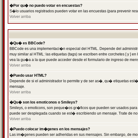
�Por qu� no puedo votar en encuestas?
S�lo usuarios registrados pueden votar en las encuestas (para prevenir resu
Volver arriba
�Qu� es BBCode?
BBCode es una implementaci�n especial del HTML. Depende del administrado
muy similar al HTML: las etiquetas (tags) se escriben entre corchetes [ y
vea la gu�a a la que puede acceder desde el formulario de ingreso de men
Volver arriba
�Puedo usar HTML?
Depende de si el administrador lo permite y de ser as�, qu� etiquetas est�n
mensaje.
Volver arriba
�Qu� son los emoticonos o Smileys?
Smileys, o emoticons, son peque�os gr�ficos que pueden ser usados para expr
puede ser desplegada cuando se est� escribiendo un mensaje. Trate de no abu
Volver arriba
�Puedo colocar im�genes en los mensajes?
Las im�genes pueden ser adheridas en sus mensajes. Sin embargo, de mome