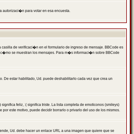
ga autorizaci�n para votar en esa encuesta.
asilla de verificaci�n en el formulario de ingreso de mensaje. BBCode es
 qu� y c�mo se muestran los mensajes. Para m�s informaci�n sobre BBCode
. De estar habilitado, Ud. puede deshabilitarlo cada vez que crea un
ca feliz, :( significa triste. La lista completa de emoticonos (smileys)
por este motivo, puede decidir borrarlo o privarlo del uso de los mismos.
 ende, Ud. debe hacer un enlace URL a una imagen que quiere que se