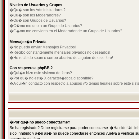
Niveles de Usuarios y Grupos
�Qu� son los Administradores?
�Qu� son los Moderadores?
�Qu� son Grupos de Usuarios?
�C�mo me uno a un Grupo de Usuarios?
�C�mo me convierto en el Moderador de un Grupo de Usuarios?
Mensajer�a Privada
�No puedo enviar Mensajes Privados!
�Recibo constantemente mensajes privados no deseados!
�He recibido spam o correo abusivo de alguien de este foro!
Con respecto a phpBB 2
�Qui�n hizo este sistema de foros?
�Por qu� no est� X caracter�stica disponible?
�A qui�n contacto con respecto a abusos y/o temas legales sobre este sist
�Por qu� no puedo conectarme?
Se ha registrado? Debe registrarse para poder conectarse. �Ha sido Ud. inh
sido inhibido y a�n as� no puede conectarse entonces vuelva a verificar su