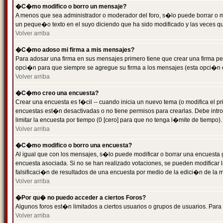
�C�mo modifico o borro un mensaje?
A menos que sea administrador o moderador del foro, s�lo puede borrar o 
un peque�o texto en el suyo diciendo que ha sido modificado y las veces que
Volver arriba
�C�mo adoso mi firma a mis mensajes?
Para adosar una firma en sus mensajes primero tiene que crear una firma pe
opci�n para que siempre se agregue su firma a los mensajes (esta opci�n es
Volver arriba
�C�mo creo una encuesta?
Crear una encuesta es f�cil -- cuando inicia un nuevo tema (o modifica el
encuestas est�n desactivadas o no tiene permisos para crearlas. Debe intro
limitar la encuesta por tiempo (0 [cero] para que no tenga l�mite de tiempo
Volver arriba
�C�mo modifico o borro una encuesta?
Al igual que con los mensajes, s�lo puede modificar o borrar una encuesta 
encuesta asociada. Si no se han realizado votaciones, se pueden modificar l
falsificaci�n de resultados de una encuesta por medio de la edici�n de la 
Volver arriba
�Por qu� no puedo acceder a ciertos Foros?
Algunos foros est�n limitados a ciertos usuarios o grupos de usuarios. Para 
Volver arriba