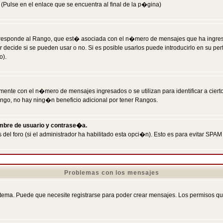
Pulse en el enlace que se encuentra al final de la p�gina)
responde al Rango, que est� asociada con el n�mero de mensajes que ha ingresado
ecide si se pueden usar o no. Si es posible usarlos puede introducirlo en su perf
o).
nte con el n�mero de mensajes ingresados o se utilizan para identificar a cierto
ngo, no hay ning�n beneficio adicional por tener Rangos.
ombre de usuario y contrase�a.
 del foro (si el administrador ha habilitado esta opci�n). Esto es para evitar S
Problemas con los mensajes
ema. Puede que necesite registrarse para poder crear mensajes. Los permisos que t