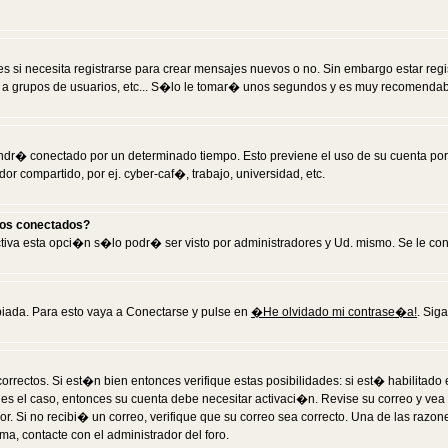
 si necesita registrarse para crear mensajes nuevos o no. Sin embargo estar reg
 a grupos de usuarios, etc... S�lo le tomar� unos segundos y es muy recomendab
tendr� conectado por un determinado tiempo. Esto previene el uso de su cuenta po
 compartido, por ej. cyber-caf�, trabajo, universidad, etc.
ios conectados?
activa esta opci�n s�lo podr� ser visto por administradores y Ud. mismo. Se le co
iada. Para esto vaya a Conectarse y pulse en
�He olvidado mi contrase�a!
. Sig
rrectos. Si est�n bien entonces verifique estas posibilidades: si est� habilitad
 es el caso, entonces su cuenta debe necesitar activaci�n. Revise su correo y vea
dor. Si no recibi� un correo, verifique que su correo sea correcto. Una de las raz
a, contacte con el administrador del foro.