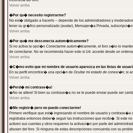
incorrecta del foro.
Volver arriba
�Por qu� necesito registrarme?
No est� obligado a hacerlo -- depende de los administradores y moderadores
tener su gr�fico personalizado (avatar), Mensajer�a Privada, subscripci�n
Volver arriba
�Por qu� me desconecta autom�ticamente?
Si no activa la opci�n
Conectarme autom�ticamente
, el foro s�lo lo man
de conectarse. No se recomienda hacer esto si Ud. accede desde un ordenador
Volver arriba
�C�mo evito que mi nombre de usuario aparezca en las listas de usuar
En su perfil encontrar� una opci�n de
Ocultar mi estado de conexi�n
; si 
Volver arriba
�Perd� mi contrase�a!
�No se altere! Si bien su contrase�a no se le puede enviar puede ser camb
Volver arriba
�Me registr� pero no puedo conectarme!
Primero verifique que est� ingresando el nombre de usuario y contrase�a co
registraba entonces deber� seguir las instrucciones que recibi�. Si este no
activen sus cuentas y otros requieren la activaci�n por parte del administra
abusen del foro. Si ninguna de estas descripciones concuerda con su problem