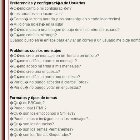
Preferencias y configuraci�n de Usuarios
�C�mo cambio mi configuraci�n?
�Los horarios son incorrectos!
�Cambi� la zona horaria y las horas siguen siendo incorrectas!
�Mi idioma no est� en la lista!
�C�mo muestro una imagen debajo de mi nombre de usuario?
�C�mo cambio mi rango?
Cuando pulso en el enlace para enviar un correo a un usuario me pide nom
Problemas con los mensajes
�C�mo creo un mensaje en un Tema o en un foro?
�C�mo modifico o borro un mensaje?
�C�mo adoso mi firma a mis mensajes?
�C�mo creo una encuesta?
�C�mo modifico o borro una encuesta?
�Por qu� no puedo acceder a ciertos Foros?
�Por qu� no puedo votar en encuestas?
Formatos y tipos de temas
�Qu� es BBCode?
�Puedo usar HTML?
�Qu� son los emoticonos o Smileys?
�Puedo colocar im�genes en los mensajes?
�Qu� son los Anuncios?
�Qu� son los Temas Permanentes?
�Qu� son los Temas Bloqueados?