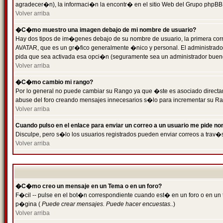
agradecer�n), la informaci�n la encontr� en el sitio Web del Grupo phpBB (
Volver arriba
�C�mo muestro una imagen debajo de mi nombre de usuario?
Hay dos tipos de im�genes debajo de su nombre de usuario, la primera cor
AVATAR, que es un gr�fico generalmente �nico y personal. El administrador d
pida que sea activada esa opci�n (seguramente sea un administrador buen
Volver arriba
�C�mo cambio mi rango?
Por lo general no puede cambiar su Rango ya que �ste es asociado directame
abuse del foro creando mensajes innecesarios s�lo para incrementar su Ra
Volver arriba
Cuando pulso en el enlace para enviar un correo a un usuario me pide n
Disculpe, pero s�lo los usuarios registrados pueden enviar correos a trav�s
Volver arriba
�C�mo creo un mensaje en un Tema o en un foro?
F�cil -- pulse en el bot�n correspondiente cuando est� en un foro o en un t
p�gina (
Puede crear mensajes. Puede hacer encuestas..
)
Volver arriba