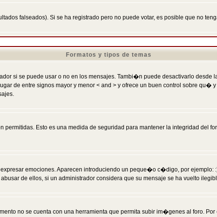
ltados falseados). Si se ha registrado pero no puede votar, es posible que no ten
Formatos y tipos de temas
r si se puede usar o no en los mensajes. Tambi�n puede desactivarlo desde la c
 ] en lugar de entre signos mayor y menor < and > y ofrece un buen control sobre
sajes.
 permitidas. Esto es una medida de seguridad para mantener la integridad del foro
esar emociones. Aparecen introduciendo un peque�o c�digo, por ejemplo: :) signifi
sar de ellos, si un administrador considera que su mensaje se ha vuelto ilegible 
nto no se cuenta con una herramienta que permita subir im�genes al foro. Por