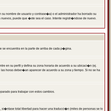
n su nombre de usuario y contrase�a) o el administrador ha borrado su
s nuevos, puede que �ste sea el caso. Intente registr�ndose de nuevo.
e se encuentra en la parte de arriba de cada p�gina.
tre en su perfil y defina su zona horaria de acuerdo a su ubicaci�n (ej.
o las horas deber�an aparecer de acuerdo a su zona y tiempo. Si no se ha
eparado para trabajar con estos cambios.
 si�ntase total libertad para hacer una traducci�n (miles de personas se lo