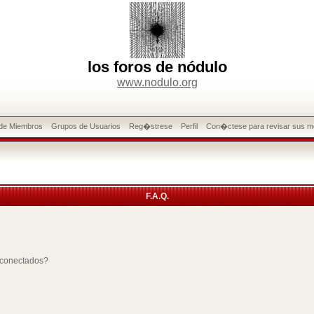
los foros de nódulo
www.nodulo.org
 de Miembros
Grupos de Usuarios
Reg�strese
Perfil
Con�ctese para revisar sus m
F.A.Q.
 conectados?