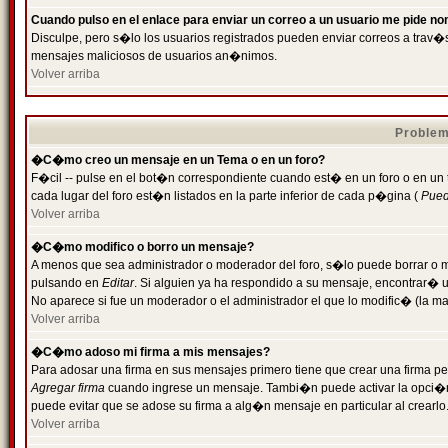
Cuando pulso en el enlace para enviar un correo a un usuario me pide n
Disculpe, pero s�lo los usuarios registrados pueden enviar correos a trav�s 
mensajes maliciosos de usuarios an�nimos.
Volver arriba
Problem
�C�mo creo un mensaje en un Tema o en un foro?
F�cil -- pulse en el bot�n correspondiente cuando est� en un foro o en un
cada lugar del foro est�n listados en la parte inferior de cada p�gina (
Puede
Volver arriba
�C�mo modifico o borro un mensaje?
A menos que sea administrador o moderador del foro, s�lo puede borrar o 
pulsando en
Editar
. Si alguien ya ha respondido a su mensaje, encontrar� 
No aparece si fue un moderador o el administrador el que lo modific� (la ma
Volver arriba
�C�mo adoso mi firma a mis mensajes?
Para adosar una firma en sus mensajes primero tiene que crear una firma pe
Agregar firma
cuando ingrese un mensaje. Tambi�n puede activar la opci�n 
puede evitar que se adose su firma a alg�n mensaje en particular al crearlo
Volver arriba