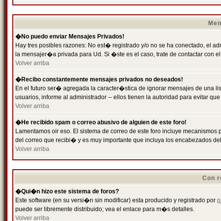
Men
�No puedo enviar Mensajes Privados!
Hay tres posibles razones: No est� registrado y/o no se ha conectado, el ad
la mensajer�a privada para Ud. Si �ste es el caso, trate de contactar con el
Volver arriba
�Recibo constantemente mensajes privados no deseados!
En el futuro ser� agregada la caracter�stica de ignorar mensajes de una l
usuarios, informe al administrador -- ellos tienen la autoridad para evitar 
Volver arriba
�He recibido spam o correo abusivo de alguien de este foro!
Lamentamos oir eso. El sistema de correo de este foro incluye mecanismos p
del correo que recibi� y es muy importante que incluya los encabezados de
Volver arriba
Con r
�Qui�n hizo este sistema de foros?
Este software (en su versi�n sin modificar) esta producido y registrado por
p
puede ser libremente distribuido; vea el enlace para m�s detalles.
Volver arriba