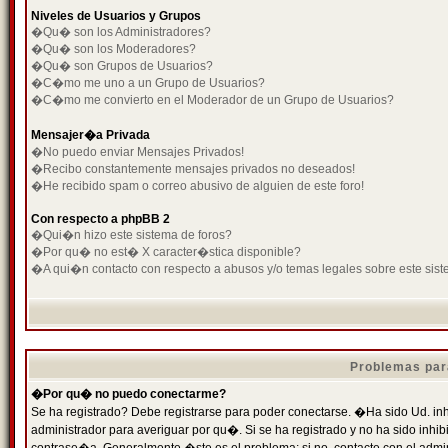
Niveles de Usuarios y Grupos
�Qu� son los Administradores?
�Qu� son los Moderadores?
�Qu� son Grupos de Usuarios?
�C�mo me uno a un Grupo de Usuarios?
�C�mo me convierto en el Moderador de un Grupo de Usuarios?
Mensajer�a Privada
�No puedo enviar Mensajes Privados!
�Recibo constantemente mensajes privados no deseados!
�He recibido spam o correo abusivo de alguien de este foro!
Con respecto a phpBB 2
�Qui�n hizo este sistema de foros?
�Por qu� no est� X caracter�stica disponible?
�A qui�n contacto con respecto a abusos y/o temas legales sobre este sist
Problemas par
�Por qu� no puedo conectarme?
Se ha registrado? Debe registrarse para poder conectarse. �Ha sido Ud. inh
administrador para averiguar por qu�. Si se ha registrado y no ha sido inh