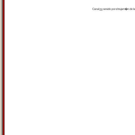
Canal
rss
servido por el
trujam�n
de la