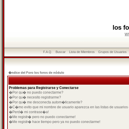
los f
w
F.A.Q.
Buscar
Lista de Miembros
Grupos de Usuarios
�ndice del Foro los foros de nódulo
Problemas para Registrarse y Conectarse
�Por qu� no puedo conectarme?
�Por qu� necesito registrarme?
�Por qu� me desconecta autom�ticamente?
�C�mo evito que mi nombre de usuario aparezca en las listas de usuarios
�Perd� mi contrase�a!
�Me registr� pero no puedo conectarme!
�Me registr� hace tiempo pero ya no puedo conectarme!