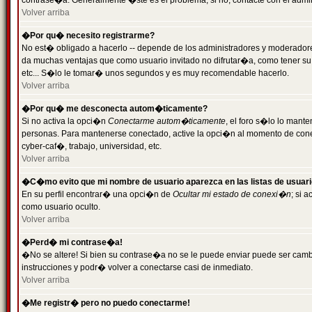
contrase�a. Generalmente �ste es el problema; si no, contacte con el admini
Volver arriba
�Por qu� necesito registrarme?
No est� obligado a hacerlo -- depende de los administradores y moderadores
da muchas ventajas que como usuario invitado no difrutar�a, como tener su
etc... S�lo le tomar� unos segundos y es muy recomendable hacerlo.
Volver arriba
�Por qu� me desconecta autom�ticamente?
Si no activa la opci�n
Conectarme autom�ticamente
, el foro s�lo lo mant
personas. Para mantenerse conectado, active la opci�n al momento de cone
cyber-caf�, trabajo, universidad, etc.
Volver arriba
�C�mo evito que mi nombre de usuario aparezca en las listas de usuar
En su perfil encontrar� una opci�n de
Ocultar mi estado de conexi�n
; si 
como usuario oculto.
Volver arriba
�Perd� mi contrase�a!
�No se altere! Si bien su contrase�a no se le puede enviar puede ser camb
instrucciones y podr� volver a conectarse casi de inmediato.
Volver arriba
�Me registr� pero no puedo conectarme!