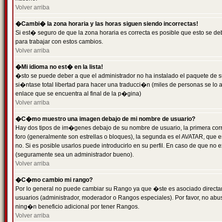
Volver arriba
�Cambi� la zona horaria y las horas siguen siendo incorrectas!
Si est� seguro de que la zona horaria es correcta es posible que esto se d
para trabajar con estos cambios.
Volver arriba
�Mi idioma no est� en la lista!
�sto se puede deber a que el administrador no ha instalado el paquete de s
si�ntase total libertad para hacer una traducci�n (miles de personas se lo
enlace que se encuentra al final de la p�gina)
Volver arriba
�C�mo muestro una imagen debajo de mi nombre de usuario?
Hay dos tipos de im�genes debajo de su nombre de usuario, la primera co
foro (generalmente son estrellas o bloques), la segunda es el AVATAR, que 
no. Si es posible usarlos puede introducirlo en su perfil. En caso de que no
(seguramente sea un administrador bueno).
Volver arriba
�C�mo cambio mi rango?
Por lo general no puede cambiar su Rango ya que �ste es asociado directame
usuarios (administrador, moderador o Rangos especiales). Por favor, no ab
ning�n beneficio adicional por tener Rangos.
Volver arriba