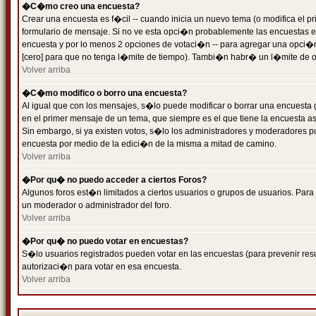
�C�mo creo una encuesta?
Crear una encuesta es f�cil -- cuando inicia un nuevo tema (o modifica el
formulario de mensaje. Si no ve esta opci�n probablemente las encuestas es
encuesta y por lo menos 2 opciones de votaci�n -- para agregar una opci�
[cero] para que no tenga l�mite de tiempo). Tambi�n habr� un l�mite de op
Volver arriba
�C�mo modifico o borro una encuesta?
Al igual que con los mensajes, s�lo puede modificar o borrar una encuesta 
en el primer mensaje de un tema, que siempre es el que tiene la encuesta as
Sin embargo, si ya existen votos, s�lo los administradores y moderadores pu
encuesta por medio de la edici�n de la misma a mitad de camino.
Volver arriba
�Por qu� no puedo acceder a ciertos Foros?
Algunos foros est�n limitados a ciertos usuarios o grupos de usuarios. Para 
un moderador o administrador del foro.
Volver arriba
�Por qu� no puedo votar en encuestas?
S�lo usuarios registrados pueden votar en las encuestas (para prevenir resu
autorizaci�n para votar en esa encuesta.
Volver arriba