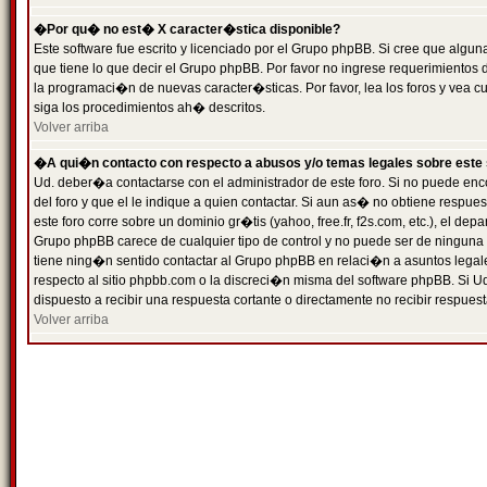
�Por qu� no est� X caracter�stica disponible?
Este software fue escrito y licenciado por el Grupo phpBB. Si cree que algun
que tiene lo que decir el Grupo phpBB. Por favor no ingrese requerimientos
la programaci�n de nuevas caracter�sticas. Por favor, lea los foros y vea c
siga los procedimientos ah� descritos.
Volver arriba
�A qui�n contacto con respecto a abusos y/o temas legales sobre este 
Ud. deber�a contactarse con el administrador de este foro. Si no puede enc
del foro y que el le indique a quien contactar. Si aun as� no obtiene resp
este foro corre sobre un dominio gr�tis (yahoo, free.fr, f2s.com, etc.), el d
Grupo phpBB carece de cualquier tipo de control y no puede ser de ninguna
tiene ning�n sentido contactar al Grupo phpBB en relaci�n a asuntos legal
respecto al sitio phpbb.com o la discreci�n misma del software phpBB. Si U
dispuesto a recibir una respuesta cortante o directamente no recibir respuest
Volver arriba