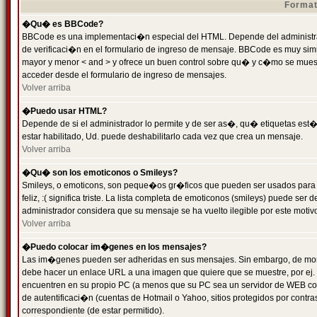
Format
�Qu� es BBCode?
BBCode es una implementaci�n especial del HTML. Depende del administrad
de verificaci�n en el formulario de ingreso de mensaje. BBCode es muy simila
mayor y menor < and > y ofrece un buen control sobre qu� y c�mo se mue
acceder desde el formulario de ingreso de mensajes.
Volver arriba
�Puedo usar HTML?
Depende de si el administrador lo permite y de ser as�, qu� etiquetas est�
estar habilitado, Ud. puede deshabilitarlo cada vez que crea un mensaje.
Volver arriba
�Qu� son los emoticonos o Smileys?
Smileys, o emoticons, son peque�os gr�ficos que pueden ser usados para 
feliz, :( significa triste. La lista completa de emoticonos (smileys) puede s
administrador considera que su mensaje se ha vuelto ilegible por este motivo
Volver arriba
�Puedo colocar im�genes en los mensajes?
Las im�genes pueden ser adheridas en sus mensajes. Sin embargo, de mome
debe hacer un enlace URL a una imagen que quiere que se muestre, por ej.
encuentren en su propio PC (a menos que su PC sea un servidor de WEB c
de autentificaci�n (cuentas de Hotmail o Yahoo, sitios protegidos por contr
correspondiente (de estar permitido).