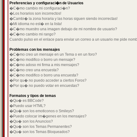
Preferencias y configuraci�n de Usuarios
�C�mo cambio mi configuraci�n?
�Los horarios son incorrectos!
�Cambi� la zona horaria y las horas siguen siendo incorrectas!
�Mi idioma no est� en la lista!
�C�mo muestro una imagen debajo de mi nombre de usuario?
�C�mo cambio mi rango?
Cuando pulso en el enlace para enviar un correo a un usuario me pide nom
Problemas con los mensajes
�C�mo creo un mensaje en un Tema o en un foro?
�C�mo modifico o borro un mensaje?
�C�mo adoso mi firma a mis mensajes?
�C�mo creo una encuesta?
�C�mo modifico o borro una encuesta?
�Por qu� no puedo acceder a ciertos Foros?
�Por qu� no puedo votar en encuestas?
Formatos y tipos de temas
�Qu� es BBCode?
�Puedo usar HTML?
�Qu� son los emoticonos o Smileys?
�Puedo colocar im�genes en los mensajes?
�Qu� son los Anuncios?
�Qu� son los Temas Permanentes?
�Qu� son los Temas Bloqueados?