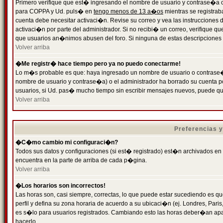
Primero verifique que est� ingresando el nombre de usuario y contrase�a cor
para COPPA y Ud. puls� en
tengo menos de 13 a�os
mientras se registrab
cuenta debe necesitar activaci�n. Revise su correo y vea las instrucciones d
activaci�n por parte del administrador. Si no recibi� un correo, verifique qu
que usuarios an�nimos abusen del foro. Si ninguna de estas descripciones c
Volver arriba
�Me registr� hace tiempo pero ya no puedo conectarme!
Lo m�s probable es que: haya ingresado un nombre de usuario o contrase�a
nombre de usuario y contrase�a) o el administrador ha borrado su cuenta p
usuarios, si Ud. pas� mucho tiempo sin escribir mensajes nuevos, puede qu
Volver arriba
Preferencias 
�C�mo cambio mi configuraci�n?
Todos sus datos y configuraciones (si est� registrado) est�n archivados en
encuentra en la parte de arriba de cada p�gina.
Volver arriba
�Los horarios son incorrectos!
Las horas son, casi siempre, correctas, lo que puede estar sucediendo es que
perfil y defina su zona horaria de acuerdo a su ubicaci�n (ej. Londres, Par
es s�lo para usuarios registrados. Cambiando esto las horas deber�an apar
hacerlo.