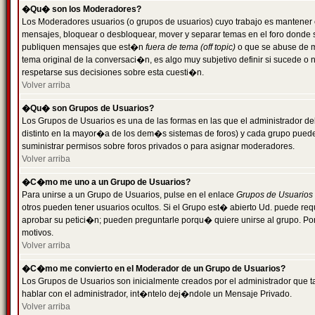
�Qu� son los Moderadores?
Los Moderadores usuarios (o grupos de usuarios) cuyo trabajo es mantener 
mensajes, bloquear o desbloquear, mover y separar temas en el foro donde
publiquen mensajes que est�n
fuera de tema (off topic)
o que se abuse de ma
tema original de la conversaci�n, es algo muy subjetivo definir si sucede 
respetarse sus decisiones sobre esta cuesti�n.
Volver arriba
�Qu� son Grupos de Usuarios?
Los Grupos de Usuarios es una de las formas en las que el administrador de
distinto en la mayor�a de los dem�s sistemas de foros) y cada grupo puede te
suministrar permisos sobre foros privados o para asignar moderadores.
Volver arriba
�C�mo me uno a un Grupo de Usuarios?
Para unirse a un Grupo de Usuarios, pulse en el enlace
Grupos de Usuarios
otros pueden tener usuarios ocultos. Si el Grupo est� abierto Ud. puede re
aprobar su petici�n; pueden preguntarle porqu� quiere unirse al grupo. Por
motivos.
Volver arriba
�C�mo me convierto en el Moderador de un Grupo de Usuarios?
Los Grupos de Usuarios son inicialmente creados por el administrador que
hablar con el administrador, int�ntelo dej�ndole un Mensaje Privado.
Volver arriba