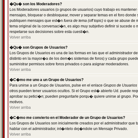
�Qu� son los Moderadores?
Los Moderadores usuarios (o grupos de usuarios) cuyo trabajo es mantener 
mensajes, bloquear o desbloquear, mover y separar temas en el foro donde
publiquen mensajes que est�n
fuera de tema (off topic)
o que se abuse de ma
tema original de la conversaci�n, es algo muy subjetivo definir si sucede 
respetarse sus decisiones sobre esta cuesti�n.
Volver arriba
�Qu� son Grupos de Usuarios?
Los Grupos de Usuarios es una de las formas en las que el administrador de
distinto en la mayor�a de los dem�s sistemas de foros) y cada grupo puede te
suministrar permisos sobre foros privados o para asignar moderadores.
Volver arriba
�C�mo me uno a un Grupo de Usuarios?
Para unirse a un Grupo de Usuarios, pulse en el enlace
Grupos de Usuarios
otros pueden tener usuarios ocultos. Si el Grupo est� abierto Ud. puede re
aprobar su petici�n; pueden preguntarle porqu� quiere unirse al grupo. Por
motivos.
Volver arriba
�C�mo me convierto en el Moderador de un Grupo de Usuarios?
Los Grupos de Usuarios son inicialmente creados por el administrador que
hablar con el administrador, int�ntelo dej�ndole un Mensaje Privado.
Volver arriba