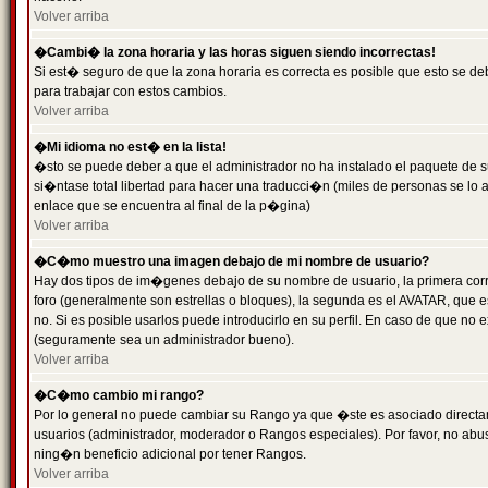
Volver arriba
�Cambi� la zona horaria y las horas siguen siendo incorrectas!
Si est� seguro de que la zona horaria es correcta es posible que esto se d
para trabajar con estos cambios.
Volver arriba
�Mi idioma no est� en la lista!
�sto se puede deber a que el administrador no ha instalado el paquete de s
si�ntase total libertad para hacer una traducci�n (miles de personas se lo
enlace que se encuentra al final de la p�gina)
Volver arriba
�C�mo muestro una imagen debajo de mi nombre de usuario?
Hay dos tipos de im�genes debajo de su nombre de usuario, la primera co
foro (generalmente son estrellas o bloques), la segunda es el AVATAR, que 
no. Si es posible usarlos puede introducirlo en su perfil. En caso de que no
(seguramente sea un administrador bueno).
Volver arriba
�C�mo cambio mi rango?
Por lo general no puede cambiar su Rango ya que �ste es asociado directame
usuarios (administrador, moderador o Rangos especiales). Por favor, no ab
ning�n beneficio adicional por tener Rangos.
Volver arriba