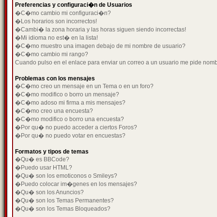
Preferencias y configuraci�n de Usuarios
�C�mo cambio mi configuraci�n?
�Los horarios son incorrectos!
�Cambi� la zona horaria y las horas siguen siendo incorrectas!
�Mi idioma no est� en la lista!
�C�mo muestro una imagen debajo de mi nombre de usuario?
�C�mo cambio mi rango?
Cuando pulso en el enlace para enviar un correo a un usuario me pide nom
Problemas con los mensajes
�C�mo creo un mensaje en un Tema o en un foro?
�C�mo modifico o borro un mensaje?
�C�mo adoso mi firma a mis mensajes?
�C�mo creo una encuesta?
�C�mo modifico o borro una encuesta?
�Por qu� no puedo acceder a ciertos Foros?
�Por qu� no puedo votar en encuestas?
Formatos y tipos de temas
�Qu� es BBCode?
�Puedo usar HTML?
�Qu� son los emoticonos o Smileys?
�Puedo colocar im�genes en los mensajes?
�Qu� son los Anuncios?
�Qu� son los Temas Permanentes?
�Qu� son los Temas Bloqueados?