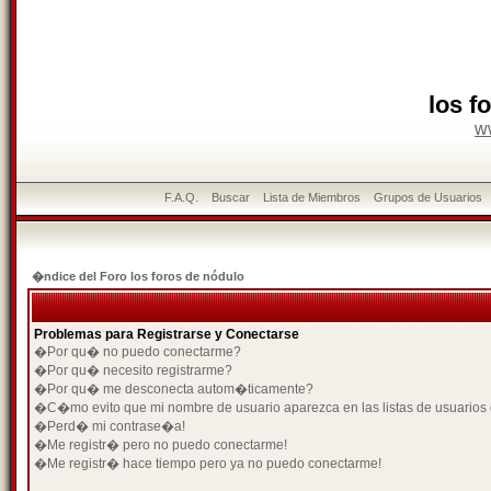
los f
w
F.A.Q.
Buscar
Lista de Miembros
Grupos de Usuarios
�ndice del Foro los foros de nódulo
Problemas para Registrarse y Conectarse
�Por qu� no puedo conectarme?
�Por qu� necesito registrarme?
�Por qu� me desconecta autom�ticamente?
�C�mo evito que mi nombre de usuario aparezca en las listas de usuarios
�Perd� mi contrase�a!
�Me registr� pero no puedo conectarme!
�Me registr� hace tiempo pero ya no puedo conectarme!