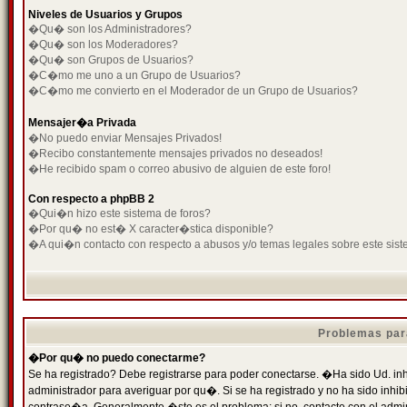
Niveles de Usuarios y Grupos
�Qu� son los Administradores?
�Qu� son los Moderadores?
�Qu� son Grupos de Usuarios?
�C�mo me uno a un Grupo de Usuarios?
�C�mo me convierto en el Moderador de un Grupo de Usuarios?
Mensajer�a Privada
�No puedo enviar Mensajes Privados!
�Recibo constantemente mensajes privados no deseados!
�He recibido spam o correo abusivo de alguien de este foro!
Con respecto a phpBB 2
�Qui�n hizo este sistema de foros?
�Por qu� no est� X caracter�stica disponible?
�A qui�n contacto con respecto a abusos y/o temas legales sobre este sist
Problemas par
�Por qu� no puedo conectarme?
Se ha registrado? Debe registrarse para poder conectarse. �Ha sido Ud. inh
administrador para averiguar por qu�. Si se ha registrado y no ha sido inh