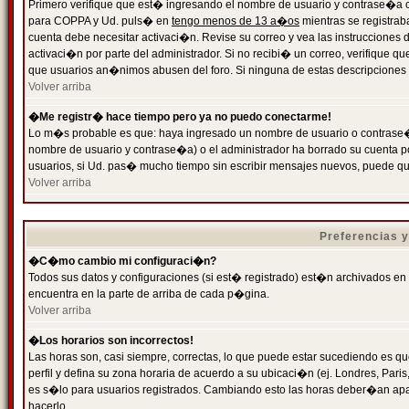
Primero verifique que est� ingresando el nombre de usuario y contrase�a cor
para COPPA y Ud. puls� en
tengo menos de 13 a�os
mientras se registrab
cuenta debe necesitar activaci�n. Revise su correo y vea las instrucciones d
activaci�n por parte del administrador. Si no recibi� un correo, verifique qu
que usuarios an�nimos abusen del foro. Si ninguna de estas descripciones c
Volver arriba
�Me registr� hace tiempo pero ya no puedo conectarme!
Lo m�s probable es que: haya ingresado un nombre de usuario o contrase�a
nombre de usuario y contrase�a) o el administrador ha borrado su cuenta p
usuarios, si Ud. pas� mucho tiempo sin escribir mensajes nuevos, puede qu
Volver arriba
Preferencias 
�C�mo cambio mi configuraci�n?
Todos sus datos y configuraciones (si est� registrado) est�n archivados en
encuentra en la parte de arriba de cada p�gina.
Volver arriba
�Los horarios son incorrectos!
Las horas son, casi siempre, correctas, lo que puede estar sucediendo es que
perfil y defina su zona horaria de acuerdo a su ubicaci�n (ej. Londres, Par
es s�lo para usuarios registrados. Cambiando esto las horas deber�an apar
hacerlo.