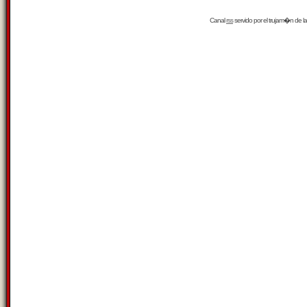
Canal
rss
servido por el
trujam�n
de la