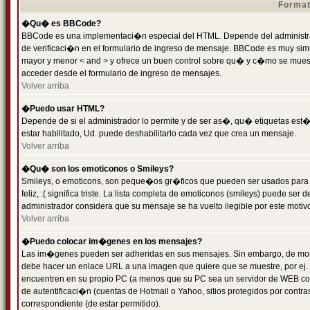
Format
�Qu� es BBCode?
BBCode es una implementaci�n especial del HTML. Depende del administrad
de verificaci�n en el formulario de ingreso de mensaje. BBCode es muy simila
mayor y menor < and > y ofrece un buen control sobre qu� y c�mo se mue
acceder desde el formulario de ingreso de mensajes.
Volver arriba
�Puedo usar HTML?
Depende de si el administrador lo permite y de ser as�, qu� etiquetas est�
estar habilitado, Ud. puede deshabilitarlo cada vez que crea un mensaje.
Volver arriba
�Qu� son los emoticonos o Smileys?
Smileys, o emoticons, son peque�os gr�ficos que pueden ser usados para 
feliz, :( significa triste. La lista completa de emoticonos (smileys) puede s
administrador considera que su mensaje se ha vuelto ilegible por este motivo
Volver arriba
�Puedo colocar im�genes en los mensajes?
Las im�genes pueden ser adheridas en sus mensajes. Sin embargo, de mome
debe hacer un enlace URL a una imagen que quiere que se muestre, por ej.
encuentren en su propio PC (a menos que su PC sea un servidor de WEB c
de autentificaci�n (cuentas de Hotmail o Yahoo, sitios protegidos por contr
correspondiente (de estar permitido).