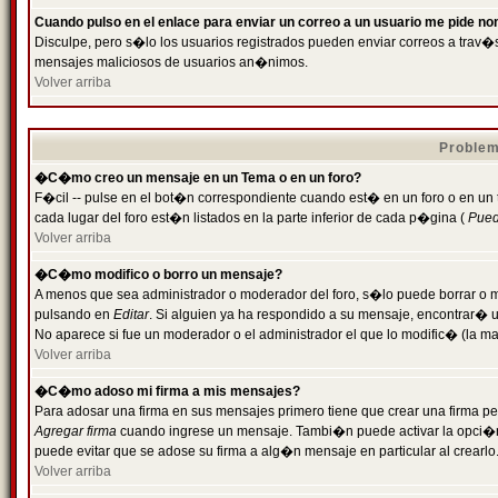
Cuando pulso en el enlace para enviar un correo a un usuario me pide n
Disculpe, pero s�lo los usuarios registrados pueden enviar correos a trav�s 
mensajes maliciosos de usuarios an�nimos.
Volver arriba
Problem
�C�mo creo un mensaje en un Tema o en un foro?
F�cil -- pulse en el bot�n correspondiente cuando est� en un foro o en un
cada lugar del foro est�n listados en la parte inferior de cada p�gina (
Puede
Volver arriba
�C�mo modifico o borro un mensaje?
A menos que sea administrador o moderador del foro, s�lo puede borrar o 
pulsando en
Editar
. Si alguien ya ha respondido a su mensaje, encontrar� 
No aparece si fue un moderador o el administrador el que lo modific� (la ma
Volver arriba
�C�mo adoso mi firma a mis mensajes?
Para adosar una firma en sus mensajes primero tiene que crear una firma pe
Agregar firma
cuando ingrese un mensaje. Tambi�n puede activar la opci�n 
puede evitar que se adose su firma a alg�n mensaje en particular al crearlo
Volver arriba