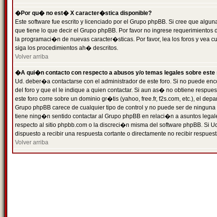
�Por qu� no est� X caracter�stica disponible?
Este software fue escrito y licenciado por el Grupo phpBB. Si cree que algun
que tiene lo que decir el Grupo phpBB. Por favor no ingrese requerimientos
la programaci�n de nuevas caracter�sticas. Por favor, lea los foros y vea c
siga los procedimientos ah� descritos.
Volver arriba
�A qui�n contacto con respecto a abusos y/o temas legales sobre este 
Ud. deber�a contactarse con el administrador de este foro. Si no puede enc
del foro y que el le indique a quien contactar. Si aun as� no obtiene resp
este foro corre sobre un dominio gr�tis (yahoo, free.fr, f2s.com, etc.), el d
Grupo phpBB carece de cualquier tipo de control y no puede ser de ninguna
tiene ning�n sentido contactar al Grupo phpBB en relaci�n a asuntos legal
respecto al sitio phpbb.com o la discreci�n misma del software phpBB. Si U
dispuesto a recibir una respuesta cortante o directamente no recibir respuest
Volver arriba