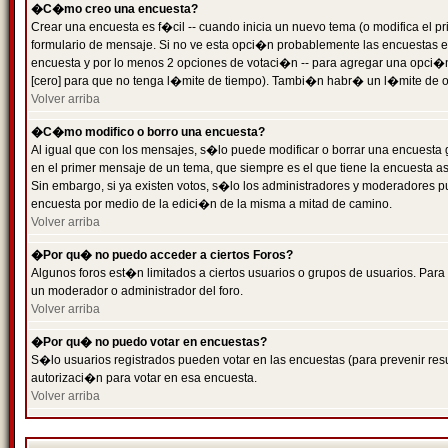
�C�mo creo una encuesta?
Crear una encuesta es f�cil -- cuando inicia un nuevo tema (o modifica el
formulario de mensaje. Si no ve esta opci�n probablemente las encuestas es
encuesta y por lo menos 2 opciones de votaci�n -- para agregar una opci�
[cero] para que no tenga l�mite de tiempo). Tambi�n habr� un l�mite de op
Volver arriba
�C�mo modifico o borro una encuesta?
Al igual que con los mensajes, s�lo puede modificar o borrar una encuesta 
en el primer mensaje de un tema, que siempre es el que tiene la encuesta as
Sin embargo, si ya existen votos, s�lo los administradores y moderadores pu
encuesta por medio de la edici�n de la misma a mitad de camino.
Volver arriba
�Por qu� no puedo acceder a ciertos Foros?
Algunos foros est�n limitados a ciertos usuarios o grupos de usuarios. Para 
un moderador o administrador del foro.
Volver arriba
�Por qu� no puedo votar en encuestas?
S�lo usuarios registrados pueden votar en las encuestas (para prevenir resu
autorizaci�n para votar en esa encuesta.
Volver arriba