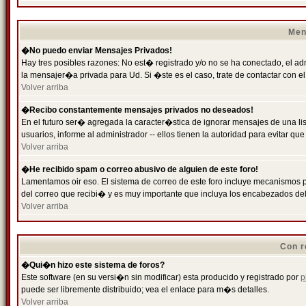
Men
�No puedo enviar Mensajes Privados!
Hay tres posibles razones: No est� registrado y/o no se ha conectado, el ad
la mensajer�a privada para Ud. Si �ste es el caso, trate de contactar con el
Volver arriba
�Recibo constantemente mensajes privados no deseados!
En el futuro ser� agregada la caracter�stica de ignorar mensajes de una l
usuarios, informe al administrador -- ellos tienen la autoridad para evitar 
Volver arriba
�He recibido spam o correo abusivo de alguien de este foro!
Lamentamos oir eso. El sistema de correo de este foro incluye mecanismos p
del correo que recibi� y es muy importante que incluya los encabezados de
Volver arriba
Con r
�Qui�n hizo este sistema de foros?
Este software (en su versi�n sin modificar) esta producido y registrado por
p
puede ser libremente distribuido; vea el enlace para m�s detalles.
Volver arriba