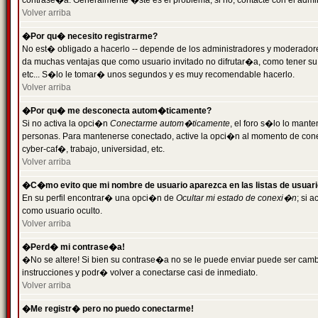
contrase�a. Generalmente �ste es el problema; si no, contacte con el admini
Volver arriba
�Por qu� necesito registrarme?
No est� obligado a hacerlo -- depende de los administradores y moderadores
da muchas ventajas que como usuario invitado no difrutar�a, como tener su
etc... S�lo le tomar� unos segundos y es muy recomendable hacerlo.
Volver arriba
�Por qu� me desconecta autom�ticamente?
Si no activa la opci�n
Conectarme autom�ticamente
, el foro s�lo lo mant
personas. Para mantenerse conectado, active la opci�n al momento de cone
cyber-caf�, trabajo, universidad, etc.
Volver arriba
�C�mo evito que mi nombre de usuario aparezca en las listas de usuar
En su perfil encontrar� una opci�n de
Ocultar mi estado de conexi�n
; si 
como usuario oculto.
Volver arriba
�Perd� mi contrase�a!
�No se altere! Si bien su contrase�a no se le puede enviar puede ser camb
instrucciones y podr� volver a conectarse casi de inmediato.
Volver arriba
�Me registr� pero no puedo conectarme!