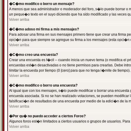
�C�mo modifico o borro un mensaje?
A menos que sea administrador o moderador del foro, s�lo puede borrar o 
un peque�o texto en el suyo diciendo que ha sido modificado y las veces que
Volver arriba
�C�mo adoso mi firma a mis mensajes?
Para adosar una firma en sus mensajes primero tiene que crear una firma pe
opci�n para que siempre se agregue su firma a los mensajes (esta opci�n es
Volver arriba
�C�mo creo una encuesta?
Crear una encuesta es f�cil -- cuando inicia un nuevo tema (o modifica el
encuestas est�n desactivadas o no tiene permisos para crearlas. Debe intro
limitar la encuesta por tiempo (0 [cero] para que no tenga l�mite de tiempo
Volver arriba
�C�mo modifico o borro una encuesta?
Al igual que con los mensajes, s�lo puede modificar o borrar una encuesta 
encuesta asociada. Si no se han realizado votaciones, se pueden modificar l
falsificaci�n de resultados de una encuesta por medio de la edici�n de la 
Volver arriba
�Por qu� no puedo acceder a ciertos Foros?
Algunos foros est�n limitados a ciertos usuarios o grupos de usuarios. Para 
Volver arriba