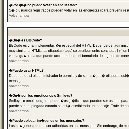
�Por qu� no puedo votar en encuestas?
S�lo usuarios registrados pueden votar en las encuestas (para prevenir resu
Volver arriba
�Qu� es BBCode?
BBCode es una implementaci�n especial del HTML. Depende del administrado
muy similar al HTML: las etiquetas (tags) se escriben entre corchetes [ y
vea la gu�a a la que puede acceder desde el formulario de ingreso de men
Volver arriba
�Puedo usar HTML?
Depende de si el administrador lo permite y de ser as�, qu� etiquetas est�n
mensaje.
Volver arriba
�Qu� son los emoticonos o Smileys?
Smileys, o emoticons, son peque�os gr�ficos que pueden ser usados para expr
puede ser desplegada cuando se est� escribiendo un mensaje. Trate de no abu
Volver arriba
�Puedo colocar im�genes en los mensajes?
Las im�genes pueden ser adheridas en sus mensajes. Sin embargo, de mome