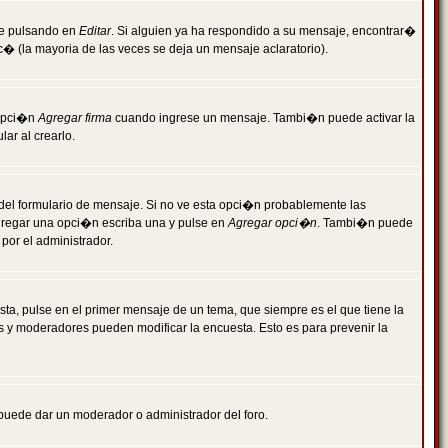
je pulsando en
Editar
. Si alguien ya ha respondido a su mensaje, encontrar�
c� (la mayoria de las veces se deja un mensaje aclaratorio).
 opci�n
Agregar firma
cuando ingrese un mensaje. Tambi�n puede activar la
ar al crearlo.
r del formulario de mensaje. Si no ve esta opci�n probablemente las
agregar una opci�n escriba una y pulse en
Agregar opci�n
. Tambi�n puede
por el administrador.
ta, pulse en el primer mensaje de un tema, que siempre es el que tiene la
es y moderadores pueden modificar la encuesta. Esto es para prevenir la
e puede dar un moderador o administrador del foro.