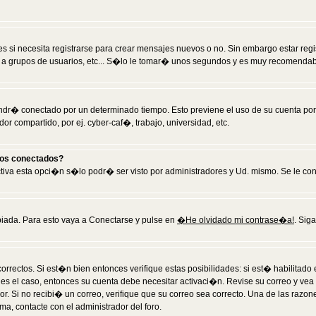
 si necesita registrarse para crear mensajes nuevos o no. Sin embargo estar reg
 a grupos de usuarios, etc... S�lo le tomar� unos segundos y es muy recomendab
tendr� conectado por un determinado tiempo. Esto previene el uso de su cuenta po
 compartido, por ej. cyber-caf�, trabajo, universidad, etc.
ios conectados?
activa esta opci�n s�lo podr� ser visto por administradores y Ud. mismo. Se le co
iada. Para esto vaya a Conectarse y pulse en
�He olvidado mi contrase�a!
. Sig
rrectos. Si est�n bien entonces verifique estas posibilidades: si est� habilitad
 es el caso, entonces su cuenta debe necesitar activaci�n. Revise su correo y vea
dor. Si no recibi� un correo, verifique que su correo sea correcto. Una de las raz
a, contacte con el administrador del foro.