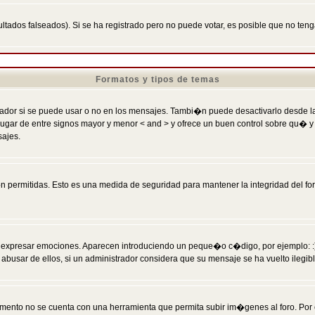
ltados falseados). Si se ha registrado pero no puede votar, es posible que no ten
Formatos y tipos de temas
r si se puede usar o no en los mensajes. Tambi�n puede desactivarlo desde la c
 ] en lugar de entre signos mayor y menor < and > y ofrece un buen control sobre
sajes.
 permitidas. Esto es una medida de seguridad para mantener la integridad del foro
esar emociones. Aparecen introduciendo un peque�o c�digo, por ejemplo: :) signifi
sar de ellos, si un administrador considera que su mensaje se ha vuelto ilegible 
nto no se cuenta con una herramienta que permita subir im�genes al foro. Por