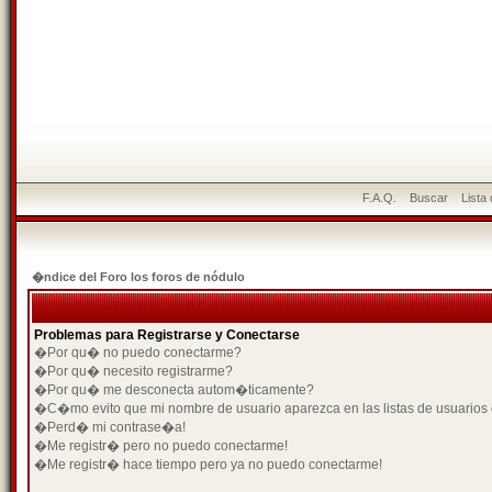
F.A.Q.
Buscar
Lista
�ndice del Foro los foros de nódulo
Problemas para Registrarse y Conectarse
�Por qu� no puedo conectarme?
�Por qu� necesito registrarme?
�Por qu� me desconecta autom�ticamente?
�C�mo evito que mi nombre de usuario aparezca en las listas de usuarios
�Perd� mi contrase�a!
�Me registr� pero no puedo conectarme!
�Me registr� hace tiempo pero ya no puedo conectarme!