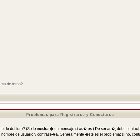
ema de foros?
Problemas para Registrarse y Conectarse
ibido del foro? (Se le mostrar� un mensaje si as� es.) De ser as�, debe contactar
 nombre de usuario y contrase�a. Generalmente �ste es el problema; si no, conta