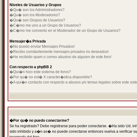
Niveles de Usuarios y Grupos
�Qu� son los Administradores?
�Qu� son los Moderadores?
�Qu� son Grupos de Usuarios?
�C�mo me uno a un Grupo de Usuarios?
�C�mo me convierto en el Moderador de un Grupo de Usuarios?
Mensajer�a Privada
�No puedo enviar Mensajes Privados!
�Recibo constantemente mensajes privados no deseados!
�He recibido spam o correo abusivo de alguien de este foro!
Con respecto a phpBB 2
�Qui�n hizo este sistema de foros?
�Por qu� no est� X caracter�stica disponible?
�A qui�n contacto con respecto a abusos y/o temas legales sobre este sist
�Por qu� no puedo conectarme?
Se ha registrado? Debe registrarse para poder conectarse. �Ha sido Ud. inh
sido inhibido y a�n as� no puede conectarse entonces vuelva a verificar su