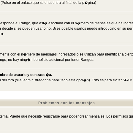
Pulse en el enlace que se encuentra al final de la p�gina)
responde al Rango, que est� asociada con el n�mero de mensajes que ha ingresado
ecide si se pueden usar o no. Si es posible usarlos puede introducirlo en su perf
o).
nte con el n�mero de mensajes ingresados o se utilizan para identificar a cierto
ngo, no hay ning�n beneficio adicional por tener Rangos.
ombre de usuario y contrase�a.
 del foro (si el administrador ha habilitado esta opci�n). Esto es para evitar S
Problemas con los mensajes
ema. Puede que necesite registrarse para poder crear mensajes. Los permisos que t