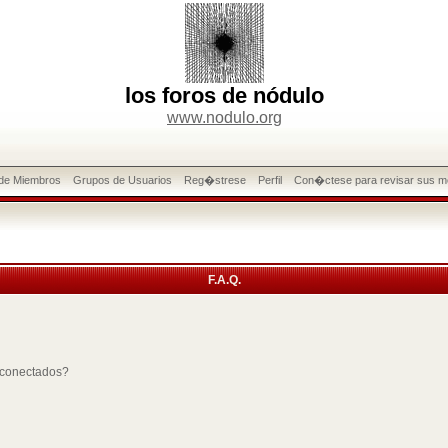
los foros de nódulo
www.nodulo.org
 de Miembros
Grupos de Usuarios
Reg�strese
Perfil
Con�ctese para revisar sus m
F.A.Q.
 conectados?