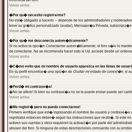
incorrecta del foro.
Volver arriba
�Por qu� necesito registrarme?
No est� obligado a hacerlo -- depende de los administradores y moderadores
tener su gr�fico personalizado (avatar), Mensajer�a Privada, subscripci�n
Volver arriba
�Por qu� me desconecta autom�ticamente?
Si no activa la opci�n
Conectarme autom�ticamente
, el foro s�lo lo man
de conectarse. No se recomienda hacer esto si Ud. accede desde un ordenador
Volver arriba
�C�mo evito que mi nombre de usuario aparezca en las listas de usuar
En su perfil encontrar� una opci�n de
Ocultar mi estado de conexi�n
; si 
Volver arriba
�Perd� mi contrase�a!
�No se altere! Si bien su contrase�a no se le puede enviar puede ser camb
Volver arriba
�Me registr� pero no puedo conectarme!
Primero verifique que est� ingresando el nombre de usuario y contrase�a co
registraba entonces deber� seguir las instrucciones que recibi�. Si este no
activen sus cuentas y otros requieren la activaci�n por parte del administra
abusen del foro. Si ninguna de estas descripciones concuerda con su problem