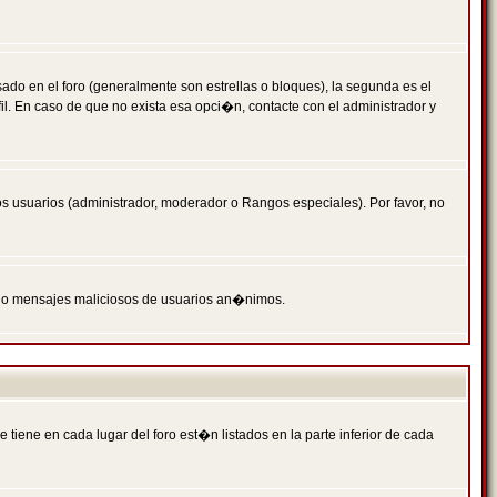
 en el foro (generalmente son estrellas o bloques), la segunda es el
il. En caso de que no exista esa opci�n, contacte con el administrador y
s usuarios (administrador, moderador o Rangos especiales). Por favor, no
PAM o mensajes maliciosos de usuarios an�nimos.
iene en cada lugar del foro est�n listados en la parte inferior de cada