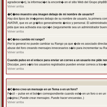
agradecer�n), la informaci�n la encontr� en el sitio Web del Grupo phpBB (
Volver arriba
�C�mo muestro una imagen debajo de mi nombre de usuario?
Hay dos tipos de im�genes debajo de su nombre de usuario, la primera cor
AVATAR, que es un gr�fico generalmente �nico y personal. El administrador d
pida que sea activada esa opci�n (seguramente sea un administrador buen
Volver arriba
�C�mo cambio mi rango?
Por lo general no puede cambiar su Rango ya que �ste es asociado directame
abuse del foro creando mensajes innecesarios s�lo para incrementar su Ra
Volver arriba
Cuando pulso en el enlace para enviar un correo a un usuario me pide n
Disculpe, pero s�lo los usuarios registrados pueden enviar correos a trav�s
Volver arriba
�C�mo creo un mensaje en un Tema o en un foro?
F�cil -- pulse en el bot�n correspondiente cuando est� en un foro o en un t
p�gina (
Puede crear mensajes. Puede hacer encuestas..
)
Volver arriba