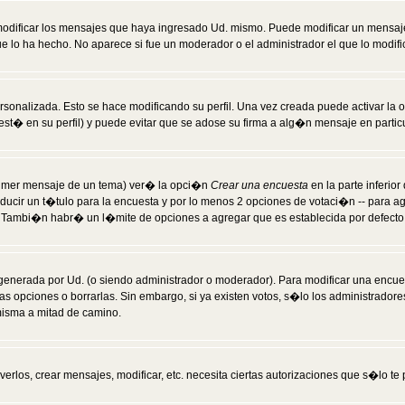
modificar los mensajes que haya ingresado Ud. mismo. Puede modificar un mensa
 lo ha hecho. No aparece si fue un moderador o el administrador el que lo modifi
rsonalizada. Esto se hace modificando su perfil. Una vez creada puede activar la
t� en su perfil) y puede evitar que se adose su firma a alg�n mensaje en particul
 primer mensaje de un tema) ver� la opci�n
Crear una encuesta
en la parte inferio
ducir un t�tulo para la encuesta y por lo menos 2 opciones de votaci�n -- para 
). Tambi�n habr� un l�mite de opciones a agregar que es establecida por defecto 
generada por Ud. (o siendo administrador o moderador). Para modificar una encues
as opciones o borrarlas. Sin embargo, si ya existen votos, s�lo los administrador
misma a mitad de camino.
verlos, crear mensajes, modificar, etc. necesita ciertas autorizaciones que s�lo t