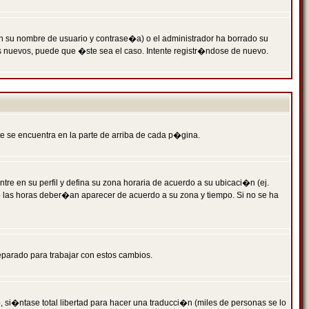
n su nombre de usuario y contrase�a) o el administrador ha borrado su
s nuevos, puede que �ste sea el caso. Intente registr�ndose de nuevo.
e se encuentra en la parte de arriba de cada p�gina.
tre en su perfil y defina su zona horaria de acuerdo a su ubicaci�n (ej.
o las horas deber�an aparecer de acuerdo a su zona y tiempo. Si no se ha
eparado para trabajar con estos cambios.
 si�ntase total libertad para hacer una traducci�n (miles de personas se lo