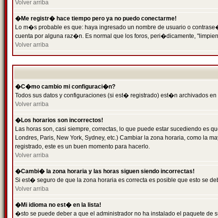
Volver arriba
�Me registr� hace tiempo pero ya no puedo conectarme!
Lo m�s probable es que: haya ingresado un nombre de usuario o contrase�a 
cuenta por alguna raz�n. Es normal que los foros, peri�dicamente, "limpie
Volver arriba
�C�mo cambio mi configuraci�n?
Todos sus datos y configuraciones (si est� registrado) est�n archivados en
Volver arriba
�Los horarios son incorrectos!
Las horas son, casi siempre, correctas, lo que puede estar sucediendo es que
Londres, Paris, New York, Sydney, etc.) Cambiar la zona horaria, como la 
registrado, este es un buen momento para hacerlo.
Volver arriba
�Cambi� la zona horaria y las horas siguen siendo incorrectas!
Si est� seguro de que la zona horaria es correcta es posible que esto se d
Volver arriba
�Mi idioma no est� en la lista!
�sto se puede deber a que el administrador no ha instalado el paquete de s