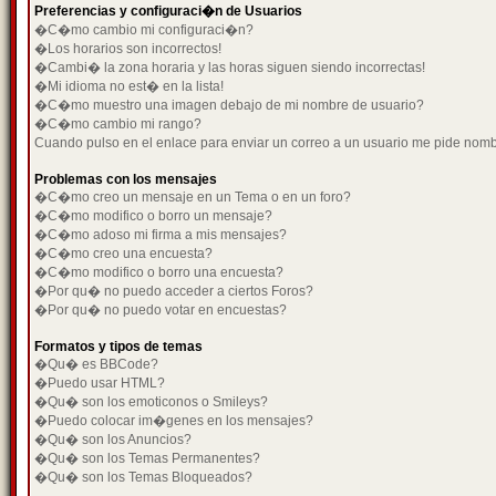
Preferencias y configuraci�n de Usuarios
�C�mo cambio mi configuraci�n?
�Los horarios son incorrectos!
�Cambi� la zona horaria y las horas siguen siendo incorrectas!
�Mi idioma no est� en la lista!
�C�mo muestro una imagen debajo de mi nombre de usuario?
�C�mo cambio mi rango?
Cuando pulso en el enlace para enviar un correo a un usuario me pide nom
Problemas con los mensajes
�C�mo creo un mensaje en un Tema o en un foro?
�C�mo modifico o borro un mensaje?
�C�mo adoso mi firma a mis mensajes?
�C�mo creo una encuesta?
�C�mo modifico o borro una encuesta?
�Por qu� no puedo acceder a ciertos Foros?
�Por qu� no puedo votar en encuestas?
Formatos y tipos de temas
�Qu� es BBCode?
�Puedo usar HTML?
�Qu� son los emoticonos o Smileys?
�Puedo colocar im�genes en los mensajes?
�Qu� son los Anuncios?
�Qu� son los Temas Permanentes?
�Qu� son los Temas Bloqueados?