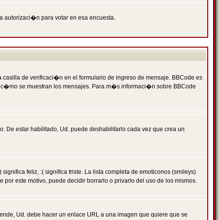
ga autorizaci�n para votar en esa encuesta.
asilla de verificaci�n en el formulario de ingreso de mensaje. BBCode es
 qu� y c�mo se muestran los mensajes. Para m�s informaci�n sobre BBCode
. De estar habilitado, Ud. puede deshabilitarlo cada vez que crea un
ca feliz, :( significa triste. La lista completa de emoticonos (smileys)
por este motivo, puede decidir borrarlo o privarlo del uso de los mismos.
 ende, Ud. debe hacer un enlace URL a una imagen que quiere que se