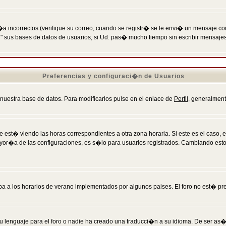
incorrectos (verifique su correo, cuando se registr� se le envi� un mensaje co
n" sus bases de datos de usuarios, si Ud. pas� mucho tiempo sin escribir mensaje
Preferencias y configuraci�n de Usuarios
 nuestra base de datos. Para modificarlos pulse en el enlace de
Perfil
, generalment
 est� viendo las horas correspondientes a otra zona horaria. Si este es el caso, en
mayor�a de las configuraciones, es s�lo para usuarios registrados. Cambiando est
eba a los horarios de verano implementados por algunos paises. El foro no est� pr
u lenguaje para el foro o nadie ha creado una traducci�n a su idioma. De ser as�,