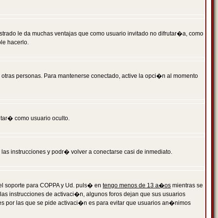
istrado le da muchas ventajas que como usuario invitado no difrutar�a, como
le hacerlo.
r otras personas. Para mantenerse conectado, active la opci�n al momento
ntar� como usuario oculto.
a las instrucciones y podr� volver a conectarse casi de inmediato.
o el soporte para COPPA y Ud. puls� en
tengo menos de 13 a�os
mientras se
 las instrucciones de activaci�n, algunos foros dejan que sus usuarios
ones por las que se pide activaci�n es para evitar que usuarios an�nimos