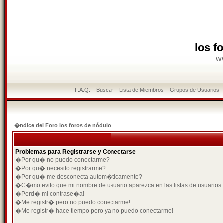
los f
w
F.A.Q.
Buscar
Lista de Miembros
Grupos de Usuarios
�ndice del Foro los foros de nódulo
Problemas para Registrarse y Conectarse
�Por qu� no puedo conectarme?
�Por qu� necesito registrarme?
�Por qu� me desconecta autom�ticamente?
�C�mo evito que mi nombre de usuario aparezca en las listas de usuarios
�Perd� mi contrase�a!
�Me registr� pero no puedo conectarme!
�Me registr� hace tiempo pero ya no puedo conectarme!