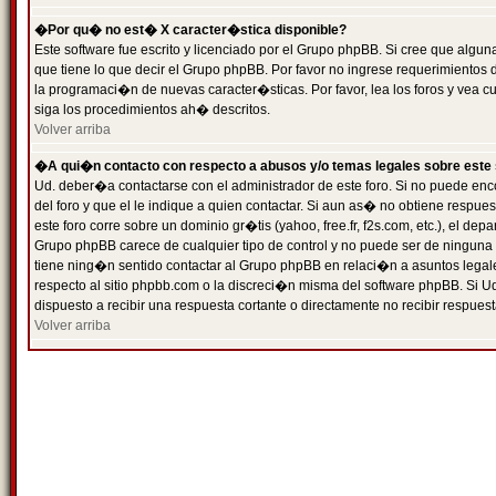
�Por qu� no est� X caracter�stica disponible?
Este software fue escrito y licenciado por el Grupo phpBB. Si cree que algun
que tiene lo que decir el Grupo phpBB. Por favor no ingrese requerimientos
la programaci�n de nuevas caracter�sticas. Por favor, lea los foros y vea c
siga los procedimientos ah� descritos.
Volver arriba
�A qui�n contacto con respecto a abusos y/o temas legales sobre este 
Ud. deber�a contactarse con el administrador de este foro. Si no puede enc
del foro y que el le indique a quien contactar. Si aun as� no obtiene resp
este foro corre sobre un dominio gr�tis (yahoo, free.fr, f2s.com, etc.), el d
Grupo phpBB carece de cualquier tipo de control y no puede ser de ninguna
tiene ning�n sentido contactar al Grupo phpBB en relaci�n a asuntos legal
respecto al sitio phpbb.com o la discreci�n misma del software phpBB. Si U
dispuesto a recibir una respuesta cortante o directamente no recibir respuest
Volver arriba