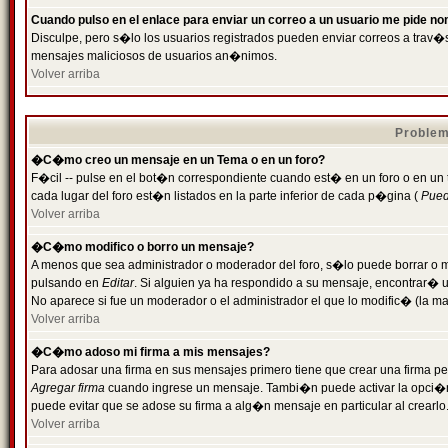
Cuando pulso en el enlace para enviar un correo a un usuario me pide n
Disculpe, pero s�lo los usuarios registrados pueden enviar correos a trav�s 
mensajes maliciosos de usuarios an�nimos.
Volver arriba
Problem
�C�mo creo un mensaje en un Tema o en un foro?
F�cil -- pulse en el bot�n correspondiente cuando est� en un foro o en un
cada lugar del foro est�n listados en la parte inferior de cada p�gina (
Puede
Volver arriba
�C�mo modifico o borro un mensaje?
A menos que sea administrador o moderador del foro, s�lo puede borrar o 
pulsando en
Editar
. Si alguien ya ha respondido a su mensaje, encontrar� 
No aparece si fue un moderador o el administrador el que lo modific� (la ma
Volver arriba
�C�mo adoso mi firma a mis mensajes?
Para adosar una firma en sus mensajes primero tiene que crear una firma pe
Agregar firma
cuando ingrese un mensaje. Tambi�n puede activar la opci�n 
puede evitar que se adose su firma a alg�n mensaje en particular al crearlo
Volver arriba