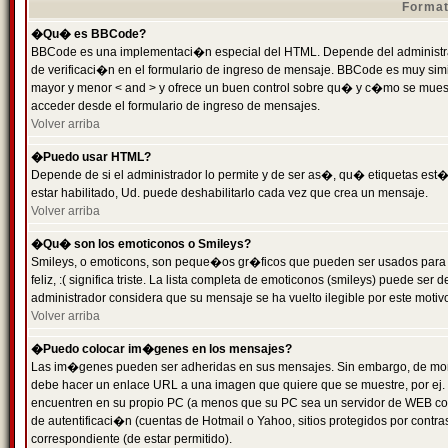
Format
�Qu� es BBCode?
BBCode es una implementaci�n especial del HTML. Depende del administrad
de verificaci�n en el formulario de ingreso de mensaje. BBCode es muy simila
mayor y menor < and > y ofrece un buen control sobre qu� y c�mo se mue
acceder desde el formulario de ingreso de mensajes.
Volver arriba
�Puedo usar HTML?
Depende de si el administrador lo permite y de ser as�, qu� etiquetas est�
estar habilitado, Ud. puede deshabilitarlo cada vez que crea un mensaje.
Volver arriba
�Qu� son los emoticonos o Smileys?
Smileys, o emoticons, son peque�os gr�ficos que pueden ser usados para 
feliz, :( significa triste. La lista completa de emoticonos (smileys) puede s
administrador considera que su mensaje se ha vuelto ilegible por este motivo
Volver arriba
�Puedo colocar im�genes en los mensajes?
Las im�genes pueden ser adheridas en sus mensajes. Sin embargo, de mome
debe hacer un enlace URL a una imagen que quiere que se muestre, por ej.
encuentren en su propio PC (a menos que su PC sea un servidor de WEB c
de autentificaci�n (cuentas de Hotmail o Yahoo, sitios protegidos por contr
correspondiente (de estar permitido).