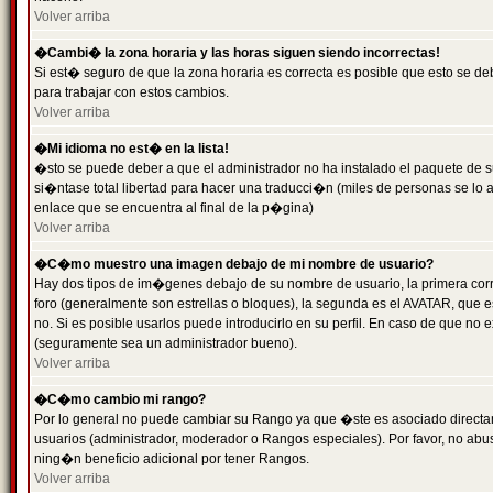
Volver arriba
�Cambi� la zona horaria y las horas siguen siendo incorrectas!
Si est� seguro de que la zona horaria es correcta es posible que esto se d
para trabajar con estos cambios.
Volver arriba
�Mi idioma no est� en la lista!
�sto se puede deber a que el administrador no ha instalado el paquete de s
si�ntase total libertad para hacer una traducci�n (miles de personas se lo
enlace que se encuentra al final de la p�gina)
Volver arriba
�C�mo muestro una imagen debajo de mi nombre de usuario?
Hay dos tipos de im�genes debajo de su nombre de usuario, la primera co
foro (generalmente son estrellas o bloques), la segunda es el AVATAR, que 
no. Si es posible usarlos puede introducirlo en su perfil. En caso de que no
(seguramente sea un administrador bueno).
Volver arriba
�C�mo cambio mi rango?
Por lo general no puede cambiar su Rango ya que �ste es asociado directame
usuarios (administrador, moderador o Rangos especiales). Por favor, no ab
ning�n beneficio adicional por tener Rangos.
Volver arriba