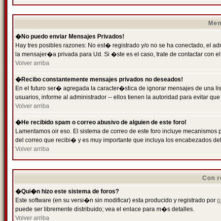
Men
�No puedo enviar Mensajes Privados!
Hay tres posibles razones: No est� registrado y/o no se ha conectado, el ad
la mensajer�a privada para Ud. Si �ste es el caso, trate de contactar con el
Volver arriba
�Recibo constantemente mensajes privados no deseados!
En el futuro ser� agregada la caracter�stica de ignorar mensajes de una l
usuarios, informe al administrador -- ellos tienen la autoridad para evitar 
Volver arriba
�He recibido spam o correo abusivo de alguien de este foro!
Lamentamos oir eso. El sistema de correo de este foro incluye mecanismos p
del correo que recibi� y es muy importante que incluya los encabezados de
Volver arriba
Con r
�Qui�n hizo este sistema de foros?
Este software (en su versi�n sin modificar) esta producido y registrado por
p
puede ser libremente distribuido; vea el enlace para m�s detalles.
Volver arriba