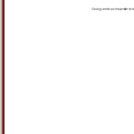
Canal
rss
servido por el
trujam�n
de la