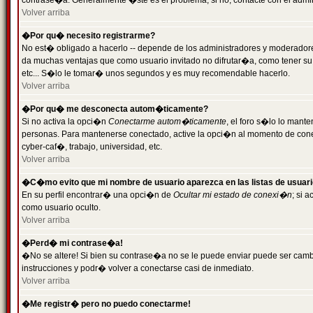
contrase�a. Generalmente �ste es el problema; si no, contacte con el admini
Volver arriba
�Por qu� necesito registrarme?
No est� obligado a hacerlo -- depende de los administradores y moderadores
da muchas ventajas que como usuario invitado no difrutar�a, como tener su
etc... S�lo le tomar� unos segundos y es muy recomendable hacerlo.
Volver arriba
�Por qu� me desconecta autom�ticamente?
Si no activa la opci�n
Conectarme autom�ticamente
, el foro s�lo lo mant
personas. Para mantenerse conectado, active la opci�n al momento de cone
cyber-caf�, trabajo, universidad, etc.
Volver arriba
�C�mo evito que mi nombre de usuario aparezca en las listas de usuar
En su perfil encontrar� una opci�n de
Ocultar mi estado de conexi�n
; si 
como usuario oculto.
Volver arriba
�Perd� mi contrase�a!
�No se altere! Si bien su contrase�a no se le puede enviar puede ser camb
instrucciones y podr� volver a conectarse casi de inmediato.
Volver arriba
�Me registr� pero no puedo conectarme!