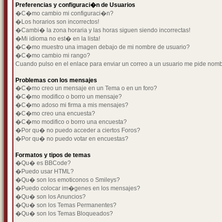
Preferencias y configuraci�n de Usuarios
�C�mo cambio mi configuraci�n?
�Los horarios son incorrectos!
�Cambi� la zona horaria y las horas siguen siendo incorrectas!
�Mi idioma no est� en la lista!
�C�mo muestro una imagen debajo de mi nombre de usuario?
�C�mo cambio mi rango?
Cuando pulso en el enlace para enviar un correo a un usuario me pide nom
Problemas con los mensajes
�C�mo creo un mensaje en un Tema o en un foro?
�C�mo modifico o borro un mensaje?
�C�mo adoso mi firma a mis mensajes?
�C�mo creo una encuesta?
�C�mo modifico o borro una encuesta?
�Por qu� no puedo acceder a ciertos Foros?
�Por qu� no puedo votar en encuestas?
Formatos y tipos de temas
�Qu� es BBCode?
�Puedo usar HTML?
�Qu� son los emoticonos o Smileys?
�Puedo colocar im�genes en los mensajes?
�Qu� son los Anuncios?
�Qu� son los Temas Permanentes?
�Qu� son los Temas Bloqueados?