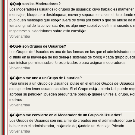
�Qu� son los Moderadores?
Los Moderadores usuarios (o grupos de usuarios) cuyo trabajo es mantener 
mensajes, bloquear o desbloquear, mover y separar temas en el foro donde
publiquen mensajes que est�n
fuera de tema (off topic)
o que se abuse de ma
tema original de la conversaci�n, es algo muy subjetivo definir si sucede 
respetarse sus decisiones sobre esta cuesti�n.
Volver arriba
�Qu� son Grupos de Usuarios?
Los Grupos de Usuarios es una de las formas en las que el administrador de
distinto en la mayor�a de los dem�s sistemas de foros) y cada grupo puede te
suministrar permisos sobre foros privados o para asignar moderadores.
Volver arriba
�C�mo me uno a un Grupo de Usuarios?
Para unirse a un Grupo de Usuarios, pulse en el enlace
Grupos de Usuarios
otros pueden tener usuarios ocultos. Si el Grupo est� abierto Ud. puede re
aprobar su petici�n; pueden preguntarle porqu� quiere unirse al grupo. Por
motivos.
Volver arriba
�C�mo me convierto en el Moderador de un Grupo de Usuarios?
Los Grupos de Usuarios son inicialmente creados por el administrador que
hablar con el administrador, int�ntelo dej�ndole un Mensaje Privado.
Volver arriba