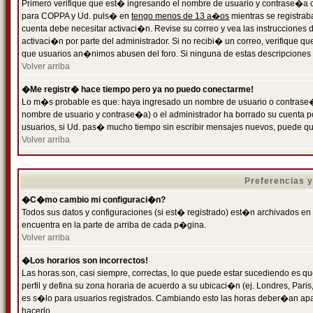
Primero verifique que est� ingresando el nombre de usuario y contrase�a cor
para COPPA y Ud. puls� en
tengo menos de 13 a�os
mientras se registrab
cuenta debe necesitar activaci�n. Revise su correo y vea las instrucciones d
activaci�n por parte del administrador. Si no recibi� un correo, verifique qu
que usuarios an�nimos abusen del foro. Si ninguna de estas descripciones c
Volver arriba
�Me registr� hace tiempo pero ya no puedo conectarme!
Lo m�s probable es que: haya ingresado un nombre de usuario o contrase�a
nombre de usuario y contrase�a) o el administrador ha borrado su cuenta p
usuarios, si Ud. pas� mucho tiempo sin escribir mensajes nuevos, puede qu
Volver arriba
Preferencias 
�C�mo cambio mi configuraci�n?
Todos sus datos y configuraciones (si est� registrado) est�n archivados en
encuentra en la parte de arriba de cada p�gina.
Volver arriba
�Los horarios son incorrectos!
Las horas son, casi siempre, correctas, lo que puede estar sucediendo es que
perfil y defina su zona horaria de acuerdo a su ubicaci�n (ej. Londres, Par
es s�lo para usuarios registrados. Cambiando esto las horas deber�an apar
hacerlo.