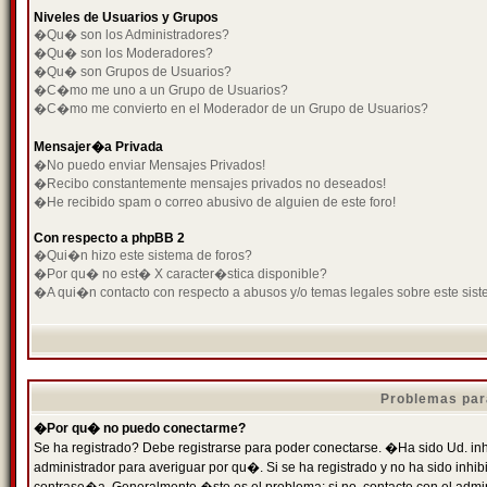
Niveles de Usuarios y Grupos
�Qu� son los Administradores?
�Qu� son los Moderadores?
�Qu� son Grupos de Usuarios?
�C�mo me uno a un Grupo de Usuarios?
�C�mo me convierto en el Moderador de un Grupo de Usuarios?
Mensajer�a Privada
�No puedo enviar Mensajes Privados!
�Recibo constantemente mensajes privados no deseados!
�He recibido spam o correo abusivo de alguien de este foro!
Con respecto a phpBB 2
�Qui�n hizo este sistema de foros?
�Por qu� no est� X caracter�stica disponible?
�A qui�n contacto con respecto a abusos y/o temas legales sobre este sist
Problemas par
�Por qu� no puedo conectarme?
Se ha registrado? Debe registrarse para poder conectarse. �Ha sido Ud. inh
administrador para averiguar por qu�. Si se ha registrado y no ha sido inh