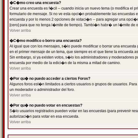
�C�mo creo una encuesta?
Crear una encuesta es f�cil -- cuando inicia un nuevo tema (o modifica el
formulario de mensaje. Si no ve esta opci�n probablemente las encuestas es
encuesta y por lo menos 2 opciones de votaci�n -- para agregar una opci�
[cero] para que no tenga l�mite de tiempo). Tambi�n habr� un l�mite de op
Volver arriba
�C�mo modifico o borro una encuesta?
Al igual que con los mensajes, s�lo puede modificar o borrar una encuesta 
en el primer mensaje de un tema, que siempre es el que tiene la encuesta as
Sin embargo, si ya existen votos, s�lo los administradores y moderadores pu
encuesta por medio de la edici�n de la misma a mitad de camino.
Volver arriba
�Por qu� no puedo acceder a ciertos Foros?
Algunos foros est�n limitados a ciertos usuarios o grupos de usuarios. Para 
un moderador o administrador del foro.
Volver arriba
�Por qu� no puedo votar en encuestas?
S�lo usuarios registrados pueden votar en las encuestas (para prevenir resu
autorizaci�n para votar en esa encuesta.
Volver arriba