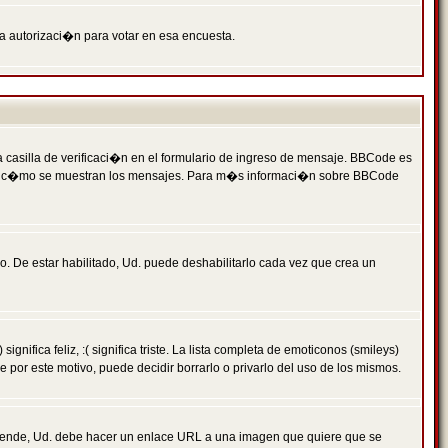
ga autorizaci�n para votar en esa encuesta.
asilla de verificaci�n en el formulario de ingreso de mensaje. BBCode es
 qu� y c�mo se muestran los mensajes. Para m�s informaci�n sobre BBCode
. De estar habilitado, Ud. puede deshabilitarlo cada vez que crea un
ca feliz, :( significa triste. La lista completa de emoticonos (smileys)
por este motivo, puede decidir borrarlo o privarlo del uso de los mismos.
 ende, Ud. debe hacer un enlace URL a una imagen que quiere que se