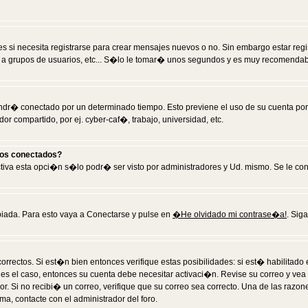
 si necesita registrarse para crear mensajes nuevos o no. Sin embargo estar reg
 a grupos de usuarios, etc... S�lo le tomar� unos segundos y es muy recomendab
tendr� conectado por un determinado tiempo. Esto previene el uso de su cuenta po
 compartido, por ej. cyber-caf�, trabajo, universidad, etc.
ios conectados?
activa esta opci�n s�lo podr� ser visto por administradores y Ud. mismo. Se le co
iada. Para esto vaya a Conectarse y pulse en
�He olvidado mi contrase�a!
. Sig
rrectos. Si est�n bien entonces verifique estas posibilidades: si est� habilitad
 es el caso, entonces su cuenta debe necesitar activaci�n. Revise su correo y vea
dor. Si no recibi� un correo, verifique que su correo sea correcto. Una de las raz
a, contacte con el administrador del foro.