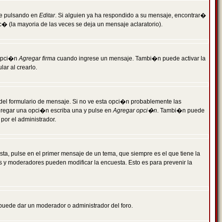
je pulsando en
Editar
. Si alguien ya ha respondido a su mensaje, encontrar�
c� (la mayoria de las veces se deja un mensaje aclaratorio).
 opci�n
Agregar firma
cuando ingrese un mensaje. Tambi�n puede activar la
ar al crearlo.
r del formulario de mensaje. Si no ve esta opci�n probablemente las
agregar una opci�n escriba una y pulse en
Agregar opci�n
. Tambi�n puede
por el administrador.
ta, pulse en el primer mensaje de un tema, que siempre es el que tiene la
es y moderadores pueden modificar la encuesta. Esto es para prevenir la
e puede dar un moderador o administrador del foro.