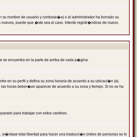
n su nombre de usuario y contrase�a) o el administrador ha borrado su
s nuevos, puede que �ste sea el caso. Intente registr�ndose de nuevo.
e se encuentra en la parte de arriba de cada p�gina.
tre en su perfil y defina su zona horaria de acuerdo a su ubicaci�n (ej.
o las horas deber�an aparecer de acuerdo a su zona y tiempo. Si no se ha
eparado para trabajar con estos cambios.
 si�ntase total libertad para hacer una traducci�n (miles de personas se lo