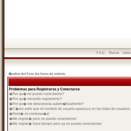
F.A.Q.
Buscar
Lista
�ndice del Foro los foros de nódulo
Problemas para Registrarse y Conectarse
�Por qu� no puedo conectarme?
�Por qu� necesito registrarme?
�Por qu� me desconecta autom�ticamente?
�C�mo evito que mi nombre de usuario aparezca en las listas de usuarios
�Perd� mi contrase�a!
�Me registr� pero no puedo conectarme!
�Me registr� hace tiempo pero ya no puedo conectarme!