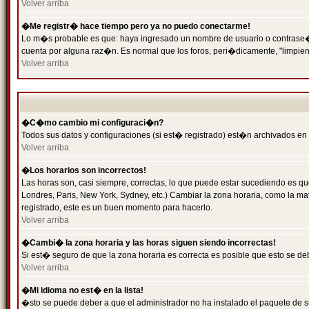
Volver arriba
�Me registr� hace tiempo pero ya no puedo conectarme!
Lo m�s probable es que: haya ingresado un nombre de usuario o contrase�a 
cuenta por alguna raz�n. Es normal que los foros, peri�dicamente, "limpie
Volver arriba
�C�mo cambio mi configuraci�n?
Todos sus datos y configuraciones (si est� registrado) est�n archivados en
Volver arriba
�Los horarios son incorrectos!
Las horas son, casi siempre, correctas, lo que puede estar sucediendo es que
Londres, Paris, New York, Sydney, etc.) Cambiar la zona horaria, como la 
registrado, este es un buen momento para hacerlo.
Volver arriba
�Cambi� la zona horaria y las horas siguen siendo incorrectas!
Si est� seguro de que la zona horaria es correcta es posible que esto se d
Volver arriba
�Mi idioma no est� en la lista!
�sto se puede deber a que el administrador no ha instalado el paquete de s