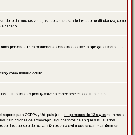
istrado le da muchas ventajas que como usuario invitado no difrutar�a, como
le hacerlo.
r otras personas. Para mantenerse conectado, active la opci�n al momento
ntar� como usuario oculto.
a las instrucciones y podr� volver a conectarse casi de inmediato.
o el soporte para COPPA y Ud. puls� en
tengo menos de 13 a�os
mientras se
 las instrucciones de activaci�n, algunos foros dejan que sus usuarios
ones por las que se pide activaci�n es para evitar que usuarios an�nimos