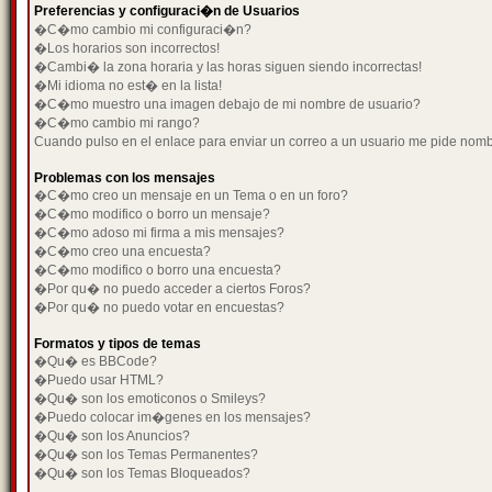
Preferencias y configuraci�n de Usuarios
�C�mo cambio mi configuraci�n?
�Los horarios son incorrectos!
�Cambi� la zona horaria y las horas siguen siendo incorrectas!
�Mi idioma no est� en la lista!
�C�mo muestro una imagen debajo de mi nombre de usuario?
�C�mo cambio mi rango?
Cuando pulso en el enlace para enviar un correo a un usuario me pide nom
Problemas con los mensajes
�C�mo creo un mensaje en un Tema o en un foro?
�C�mo modifico o borro un mensaje?
�C�mo adoso mi firma a mis mensajes?
�C�mo creo una encuesta?
�C�mo modifico o borro una encuesta?
�Por qu� no puedo acceder a ciertos Foros?
�Por qu� no puedo votar en encuestas?
Formatos y tipos de temas
�Qu� es BBCode?
�Puedo usar HTML?
�Qu� son los emoticonos o Smileys?
�Puedo colocar im�genes en los mensajes?
�Qu� son los Anuncios?
�Qu� son los Temas Permanentes?
�Qu� son los Temas Bloqueados?