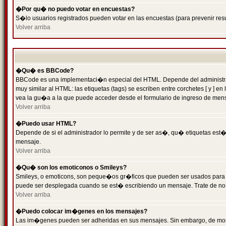
�Por qu� no puedo votar en encuestas?
S�lo usuarios registrados pueden votar en las encuestas (para prevenir resu
Volver arriba
�Qu� es BBCode?
BBCode es una implementaci�n especial del HTML. Depende del administrado
muy similar al HTML: las etiquetas (tags) se escriben entre corchetes [ y
vea la gu�a a la que puede acceder desde el formulario de ingreso de men
Volver arriba
�Puedo usar HTML?
Depende de si el administrador lo permite y de ser as�, qu� etiquetas est�n
mensaje.
Volver arriba
�Qu� son los emoticonos o Smileys?
Smileys, o emoticons, son peque�os gr�ficos que pueden ser usados para expr
puede ser desplegada cuando se est� escribiendo un mensaje. Trate de no abu
Volver arriba
�Puedo colocar im�genes en los mensajes?
Las im�genes pueden ser adheridas en sus mensajes. Sin embargo, de mome