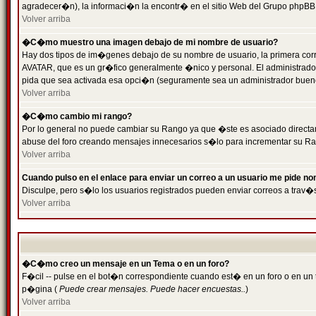
agradecer�n), la informaci�n la encontr� en el sitio Web del Grupo phpBB (
Volver arriba
�C�mo muestro una imagen debajo de mi nombre de usuario?
Hay dos tipos de im�genes debajo de su nombre de usuario, la primera cor
AVATAR, que es un gr�fico generalmente �nico y personal. El administrador d
pida que sea activada esa opci�n (seguramente sea un administrador buen
Volver arriba
�C�mo cambio mi rango?
Por lo general no puede cambiar su Rango ya que �ste es asociado directame
abuse del foro creando mensajes innecesarios s�lo para incrementar su Ra
Volver arriba
Cuando pulso en el enlace para enviar un correo a un usuario me pide n
Disculpe, pero s�lo los usuarios registrados pueden enviar correos a trav�s
Volver arriba
�C�mo creo un mensaje en un Tema o en un foro?
F�cil -- pulse en el bot�n correspondiente cuando est� en un foro o en un t
p�gina (
Puede crear mensajes. Puede hacer encuestas..
)
Volver arriba