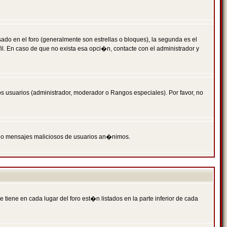
 en el foro (generalmente son estrellas o bloques), la segunda es el
il. En caso de que no exista esa opci�n, contacte con el administrador y
s usuarios (administrador, moderador o Rangos especiales). Por favor, no
PAM o mensajes maliciosos de usuarios an�nimos.
iene en cada lugar del foro est�n listados en la parte inferior de cada