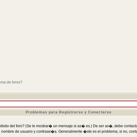
ema de foros?
Problemas para Registrarse y Conectarse
ibido del foro? (Se le mostrar� un mensaje si as� es.) De ser as�, debe contactar
 nombre de usuario y contrase�a. Generalmente �ste es el problema; si no, conta