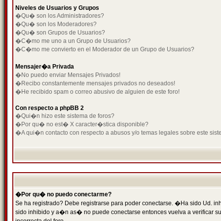
Niveles de Usuarios y Grupos
�Qu� son los Administradores?
�Qu� son los Moderadores?
�Qu� son Grupos de Usuarios?
�C�mo me uno a un Grupo de Usuarios?
�C�mo me convierto en el Moderador de un Grupo de Usuarios?
Mensajer�a Privada
�No puedo enviar Mensajes Privados!
�Recibo constantemente mensajes privados no deseados!
�He recibido spam o correo abusivo de alguien de este foro!
Con respecto a phpBB 2
�Qui�n hizo este sistema de foros?
�Por qu� no est� X caracter�stica disponible?
�A qui�n contacto con respecto a abusos y/o temas legales sobre este sist
�Por qu� no puedo conectarme?
Se ha registrado? Debe registrarse para poder conectarse. �Ha sido Ud. inh
sido inhibido y a�n as� no puede conectarse entonces vuelva a verificar su