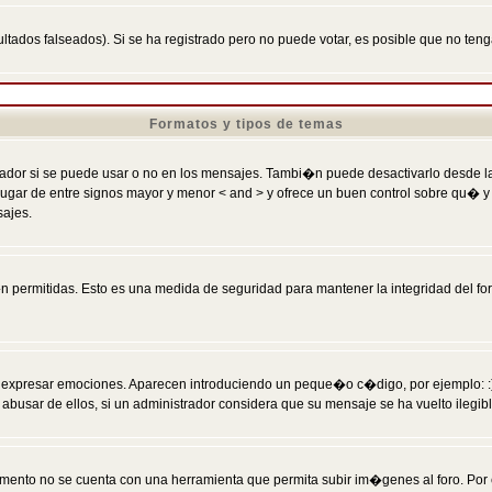
ltados falseados). Si se ha registrado pero no puede votar, es posible que no ten
Formatos y tipos de temas
r si se puede usar o no en los mensajes. Tambi�n puede desactivarlo desde la c
 ] en lugar de entre signos mayor y menor < and > y ofrece un buen control sobre
sajes.
 permitidas. Esto es una medida de seguridad para mantener la integridad del foro
esar emociones. Aparecen introduciendo un peque�o c�digo, por ejemplo: :) signifi
sar de ellos, si un administrador considera que su mensaje se ha vuelto ilegible 
nto no se cuenta con una herramienta que permita subir im�genes al foro. Por