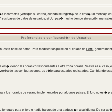
incorrectos (verifique su correo, cuando se registr� se le envi� un mensaje co
n" sus bases de datos de usuarios, si Ud. pas� mucho tiempo sin escribir mensaje
Preferencias y configuraci�n de Usuarios
 nuestra base de datos. Para modificarlos pulse en el enlace de
Perfil
, generalment
 est� viendo las horas correspondientes a otra zona horaria. Si este es el caso, en
mayor�a de las configuraciones, es s�lo para usuarios registrados. Cambiando est
eba a los horarios de verano implementados por algunos paises. El foro no est� pr
u lenguaje para el foro o nadie ha creado una traducci�n a su idioma. De ser as�,