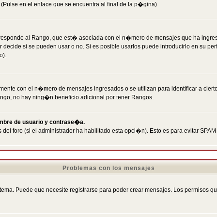
Pulse en el enlace que se encuentra al final de la p�gina)
responde al Rango, que est� asociada con el n�mero de mensajes que ha ingresado
ecide si se pueden usar o no. Si es posible usarlos puede introducirlo en su perf
o).
nte con el n�mero de mensajes ingresados o se utilizan para identificar a cierto
ngo, no hay ning�n beneficio adicional por tener Rangos.
ombre de usuario y contrase�a.
 del foro (si el administrador ha habilitado esta opci�n). Esto es para evitar S
Problemas con los mensajes
ema. Puede que necesite registrarse para poder crear mensajes. Los permisos que t