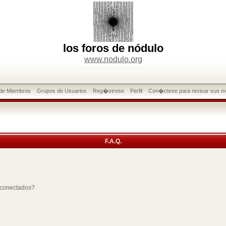
los foros de nódulo
www.nodulo.org
 de Miembros
Grupos de Usuarios
Reg�strese
Perfil
Con�ctese para revisar sus m
F.A.Q.
 conectados?