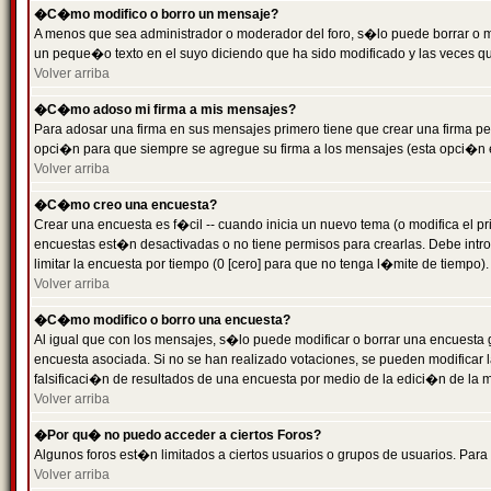
�C�mo modifico o borro un mensaje?
A menos que sea administrador o moderador del foro, s�lo puede borrar o 
un peque�o texto en el suyo diciendo que ha sido modificado y las veces que
Volver arriba
�C�mo adoso mi firma a mis mensajes?
Para adosar una firma en sus mensajes primero tiene que crear una firma pe
opci�n para que siempre se agregue su firma a los mensajes (esta opci�n es
Volver arriba
�C�mo creo una encuesta?
Crear una encuesta es f�cil -- cuando inicia un nuevo tema (o modifica el
encuestas est�n desactivadas o no tiene permisos para crearlas. Debe intro
limitar la encuesta por tiempo (0 [cero] para que no tenga l�mite de tiempo
Volver arriba
�C�mo modifico o borro una encuesta?
Al igual que con los mensajes, s�lo puede modificar o borrar una encuesta 
encuesta asociada. Si no se han realizado votaciones, se pueden modificar l
falsificaci�n de resultados de una encuesta por medio de la edici�n de la 
Volver arriba
�Por qu� no puedo acceder a ciertos Foros?
Algunos foros est�n limitados a ciertos usuarios o grupos de usuarios. Para 
Volver arriba