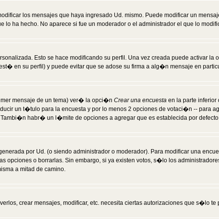
modificar los mensajes que haya ingresado Ud. mismo. Puede modificar un mensa
 lo ha hecho. No aparece si fue un moderador o el administrador el que lo modifi
rsonalizada. Esto se hace modificando su perfil. Una vez creada puede activar la
t� en su perfil) y puede evitar que se adose su firma a alg�n mensaje en particul
 primer mensaje de un tema) ver� la opci�n
Crear una encuesta
en la parte inferio
ducir un t�tulo para la encuesta y por lo menos 2 opciones de votaci�n -- para 
). Tambi�n habr� un l�mite de opciones a agregar que es establecida por defecto 
generada por Ud. (o siendo administrador o moderador). Para modificar una encues
as opciones o borrarlas. Sin embargo, si ya existen votos, s�lo los administrador
misma a mitad de camino.
verlos, crear mensajes, modificar, etc. necesita ciertas autorizaciones que s�lo t