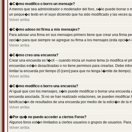
�C�mo modifico o borro un mensaje?
A menos que sea administrador o moderador del foro, s�lo puede borrar o 
un peque�o texto en el suyo diciendo que ha sido modificado y las veces que
Volver arriba
�C�mo adoso mi firma a mis mensajes?
Para adosar una firma en sus mensajes primero tiene que crear una firma pe
opci�n para que siempre se agregue su firma a los mensajes (esta opci�n es
Volver arriba
�C�mo creo una encuesta?
Crear una encuesta es f�cil -- cuando inicia un nuevo tema (o modifica el
encuestas est�n desactivadas o no tiene permisos para crearlas. Debe intro
limitar la encuesta por tiempo (0 [cero] para que no tenga l�mite de tiempo
Volver arriba
�C�mo modifico o borro una encuesta?
Al igual que con los mensajes, s�lo puede modificar o borrar una encuesta 
encuesta asociada. Si no se han realizado votaciones, se pueden modificar l
falsificaci�n de resultados de una encuesta por medio de la edici�n de la 
Volver arriba
�Por qu� no puedo acceder a ciertos Foros?
Algunos foros est�n limitados a ciertos usuarios o grupos de usuarios. Para 
Volver arriba