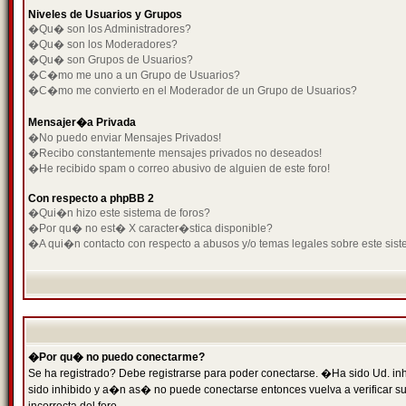
Niveles de Usuarios y Grupos
�Qu� son los Administradores?
�Qu� son los Moderadores?
�Qu� son Grupos de Usuarios?
�C�mo me uno a un Grupo de Usuarios?
�C�mo me convierto en el Moderador de un Grupo de Usuarios?
Mensajer�a Privada
�No puedo enviar Mensajes Privados!
�Recibo constantemente mensajes privados no deseados!
�He recibido spam o correo abusivo de alguien de este foro!
Con respecto a phpBB 2
�Qui�n hizo este sistema de foros?
�Por qu� no est� X caracter�stica disponible?
�A qui�n contacto con respecto a abusos y/o temas legales sobre este sist
�Por qu� no puedo conectarme?
Se ha registrado? Debe registrarse para poder conectarse. �Ha sido Ud. inh
sido inhibido y a�n as� no puede conectarse entonces vuelva a verificar su