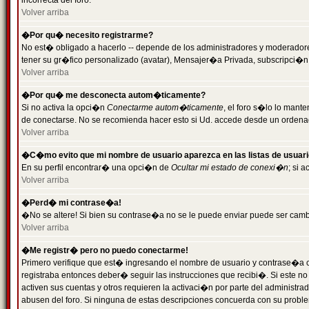
incorrecta del foro.
Volver arriba
�Por qu� necesito registrarme?
No est� obligado a hacerlo -- depende de los administradores y moderadores
tener su gr�fico personalizado (avatar), Mensajer�a Privada, subscripci�n
Volver arriba
�Por qu� me desconecta autom�ticamente?
Si no activa la opci�n
Conectarme autom�ticamente
, el foro s�lo lo man
de conectarse. No se recomienda hacer esto si Ud. accede desde un ordenador
Volver arriba
�C�mo evito que mi nombre de usuario aparezca en las listas de usuar
En su perfil encontrar� una opci�n de
Ocultar mi estado de conexi�n
; si 
Volver arriba
�Perd� mi contrase�a!
�No se altere! Si bien su contrase�a no se le puede enviar puede ser camb
Volver arriba
�Me registr� pero no puedo conectarme!
Primero verifique que est� ingresando el nombre de usuario y contrase�a co
registraba entonces deber� seguir las instrucciones que recibi�. Si este no
activen sus cuentas y otros requieren la activaci�n por parte del administra
abusen del foro. Si ninguna de estas descripciones concuerda con su problem