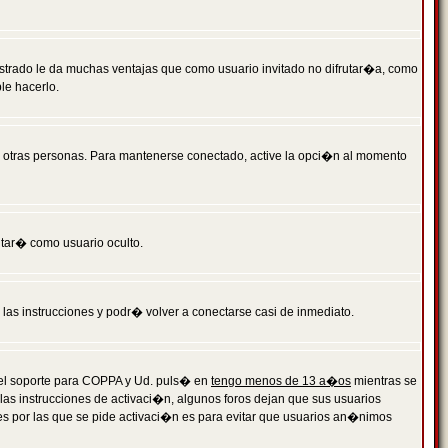
istrado le da muchas ventajas que como usuario invitado no difrutar�a, como
le hacerlo.
r otras personas. Para mantenerse conectado, active la opci�n al momento
ntar� como usuario oculto.
a las instrucciones y podr� volver a conectarse casi de inmediato.
o el soporte para COPPA y Ud. puls� en
tengo menos de 13 a�os
mientras se
 las instrucciones de activaci�n, algunos foros dejan que sus usuarios
ones por las que se pide activaci�n es para evitar que usuarios an�nimos