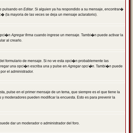
je pulsando en
Editar
. Si alguien ya ha respondido a su mensaje, encontrar�
c� (la mayoria de las veces se deja un mensaje aclaratorio).
 opci�n
Agregar firma
cuando ingrese un mensaje. Tambi�n puede activar la
ar al crearlo.
r del formulario de mensaje. Si no ve esta opci�n probablemente las
agregar una opci�n escriba una y pulse en
Agregar opci�n
. Tambi�n puede
por el administrador.
ta, pulse en el primer mensaje de un tema, que siempre es el que tiene la
es y moderadores pueden modificar la encuesta. Esto es para prevenir la
e puede dar un moderador o administrador del foro.