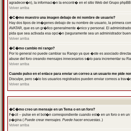
agradecer�n), la informaci�n la encontr� en el sitio Web del Grupo phpBB (
Volver arriba
�C�mo muestro una imagen debajo de mi nombre de usuario?
Hay dos tipos de im�genes debajo de su nombre de usuario, la primera cor
AVATAR, que es un gr�fico generalmente �nico y personal. El administrador d
pida que sea activada esa opci�n (seguramente sea un administrador buen
Volver arriba
�C�mo cambio mi rango?
Por lo general no puede cambiar su Rango ya que �ste es asociado directame
abuse del foro creando mensajes innecesarios s�lo para incrementar su Ra
Volver arriba
Cuando pulso en el enlace para enviar un correo a un usuario me pide n
Disculpe, pero s�lo los usuarios registrados pueden enviar correos a trav�s
Volver arriba
�C�mo creo un mensaje en un Tema o en un foro?
F�cil -- pulse en el bot�n correspondiente cuando est� en un foro o en un t
p�gina (
Puede crear mensajes. Puede hacer encuestas..
)
Volver arriba