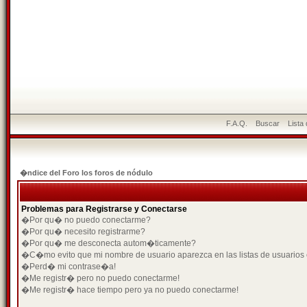
F.A.Q.
Buscar
Lista
�ndice del Foro los foros de nódulo
Problemas para Registrarse y Conectarse
�Por qu� no puedo conectarme?
�Por qu� necesito registrarme?
�Por qu� me desconecta autom�ticamente?
�C�mo evito que mi nombre de usuario aparezca en las listas de usuarios
�Perd� mi contrase�a!
�Me registr� pero no puedo conectarme!
�Me registr� hace tiempo pero ya no puedo conectarme!