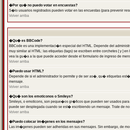
�Por qu� no puedo votar en encuestas?
S�lo usuarios registrados pueden votar en las encuestas (para prevenir resu
Volver arriba
�Qu� es BBCode?
BBCode es una implementaci�n especial del HTML. Depende del administrado
muy similar al HTML: las etiquetas (tags) se escriben entre corchetes [ y
vea la gu�a a la que puede acceder desde el formulario de ingreso de men
Volver arriba
�Puedo usar HTML?
Depende de si el administrador lo permite y de ser as�, qu� etiquetas est�n
mensaje.
Volver arriba
�Qu� son los emoticonos o Smileys?
Smileys, o emoticons, son peque�os gr�ficos que pueden ser usados para expr
puede ser desplegada cuando se est� escribiendo un mensaje. Trate de no abu
Volver arriba
�Puedo colocar im�genes en los mensajes?
Las im�genes pueden ser adheridas en sus mensajes. Sin embargo, de mome