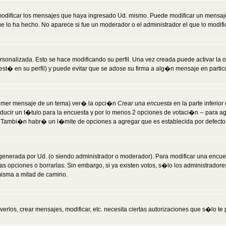
modificar los mensajes que haya ingresado Ud. mismo. Puede modificar un mensa
 lo ha hecho. No aparece si fue un moderador o el administrador el que lo modifi
rsonalizada. Esto se hace modificando su perfil. Una vez creada puede activar la
t� en su perfil) y puede evitar que se adose su firma a alg�n mensaje en particul
 primer mensaje de un tema) ver� la opci�n
Crear una encuesta
en la parte inferio
ducir un t�tulo para la encuesta y por lo menos 2 opciones de votaci�n -- para 
). Tambi�n habr� un l�mite de opciones a agregar que es establecida por defecto 
generada por Ud. (o siendo administrador o moderador). Para modificar una encues
as opciones o borrarlas. Sin embargo, si ya existen votos, s�lo los administrador
misma a mitad de camino.
verlos, crear mensajes, modificar, etc. necesita ciertas autorizaciones que s�lo t