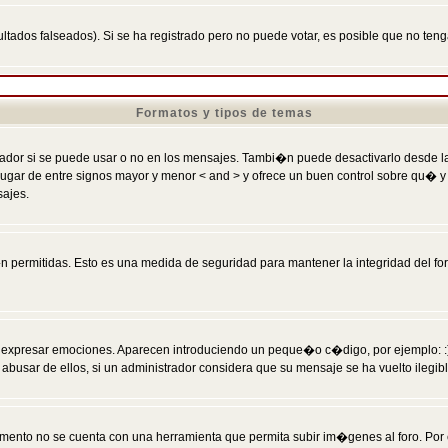
ltados falseados). Si se ha registrado pero no puede votar, es posible que no ten
Formatos y tipos de temas
r si se puede usar o no en los mensajes. Tambi�n puede desactivarlo desde la c
 ] en lugar de entre signos mayor y menor < and > y ofrece un buen control sobre
sajes.
 permitidas. Esto es una medida de seguridad para mantener la integridad del foro
esar emociones. Aparecen introduciendo un peque�o c�digo, por ejemplo: :) signifi
sar de ellos, si un administrador considera que su mensaje se ha vuelto ilegible 
nto no se cuenta con una herramienta que permita subir im�genes al foro. Por