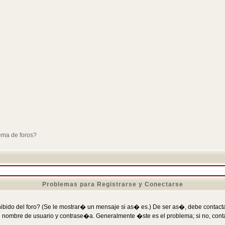
ema de foros?
Problemas para Registrarse y Conectarse
ibido del foro? (Se le mostrar� un mensaje si as� es.) De ser as�, debe contactar
 nombre de usuario y contrase�a. Generalmente �ste es el problema; si no, conta