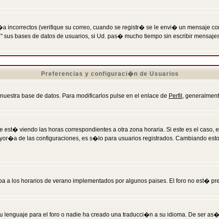
incorrectos (verifique su correo, cuando se registr� se le envi� un mensaje co
n" sus bases de datos de usuarios, si Ud. pas� mucho tiempo sin escribir mensaje
Preferencias y configuraci�n de Usuarios
 nuestra base de datos. Para modificarlos pulse en el enlace de
Perfil
, generalment
 est� viendo las horas correspondientes a otra zona horaria. Si este es el caso, en
mayor�a de las configuraciones, es s�lo para usuarios registrados. Cambiando est
eba a los horarios de verano implementados por algunos paises. El foro no est� pr
u lenguaje para el foro o nadie ha creado una traducci�n a su idioma. De ser as�,