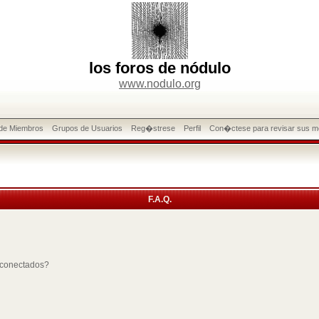
los foros de nódulo
www.nodulo.org
 de Miembros
Grupos de Usuarios
Reg�strese
Perfil
Con�ctese para revisar sus m
F.A.Q.
 conectados?