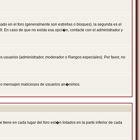
 en el foro (generalmente son estrellas o bloques), la segunda es el
il. En caso de que no exista esa opci�n, contacte con el administrador y
s usuarios (administrador, moderador o Rangos especiales). Por favor, no
PAM o mensajes maliciosos de usuarios an�nimos.
iene en cada lugar del foro est�n listados en la parte inferior de cada