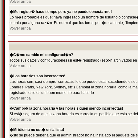
Volver arriba
�Me registr� hace tiempo pero ya no puedo conectarme!
Lo m�s probable es que: haya ingresado un nombre de usuario o contrase�a 
cuenta por alguna raz�n. Es normal que los foros, peri�dicamente, "limpie
Volver arriba
�C�mo cambio mi configuraci�n?
Todos sus datos y configuraciones (si est� registrado) est�n archivados en
Volver arriba
�Los horarios son incorrectos!
Las horas son, casi siempre, correctas, lo que puede estar sucediendo es que
Londres, Paris, New York, Sydney, etc.) Cambiar la zona horaria, como la 
registrado, este es un buen momento para hacerlo.
Volver arriba
�Cambi� la zona horaria y las horas siguen siendo incorrectas!
Si est� seguro de que la zona horaria es correcta es posible que esto se d
Volver arriba
�Mi idioma no est� en la lista!
�sto se puede deber a que el administrador no ha instalado el paquete de s