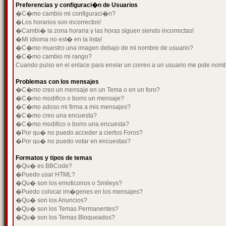
Preferencias y configuraci�n de Usuarios
�C�mo cambio mi configuraci�n?
�Los horarios son incorrectos!
�Cambi� la zona horaria y las horas siguen siendo incorrectas!
�Mi idioma no est� en la lista!
�C�mo muestro una imagen debajo de mi nombre de usuario?
�C�mo cambio mi rango?
Cuando pulso en el enlace para enviar un correo a un usuario me pide nom
Problemas con los mensajes
�C�mo creo un mensaje en un Tema o en un foro?
�C�mo modifico o borro un mensaje?
�C�mo adoso mi firma a mis mensajes?
�C�mo creo una encuesta?
�C�mo modifico o borro una encuesta?
�Por qu� no puedo acceder a ciertos Foros?
�Por qu� no puedo votar en encuestas?
Formatos y tipos de temas
�Qu� es BBCode?
�Puedo usar HTML?
�Qu� son los emoticonos o Smileys?
�Puedo colocar im�genes en los mensajes?
�Qu� son los Anuncios?
�Qu� son los Temas Permanentes?
�Qu� son los Temas Bloqueados?