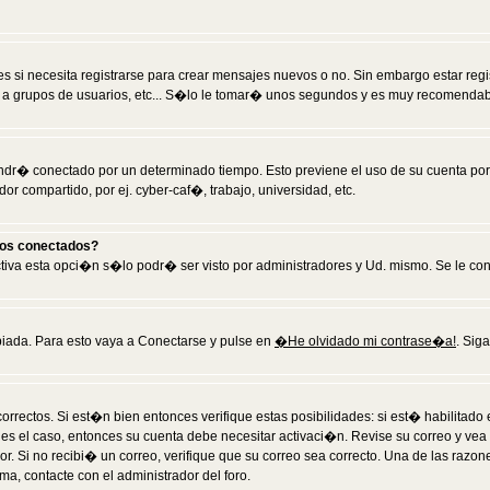
 si necesita registrarse para crear mensajes nuevos o no. Sin embargo estar reg
 a grupos de usuarios, etc... S�lo le tomar� unos segundos y es muy recomendab
tendr� conectado por un determinado tiempo. Esto previene el uso de su cuenta po
 compartido, por ej. cyber-caf�, trabajo, universidad, etc.
ios conectados?
activa esta opci�n s�lo podr� ser visto por administradores y Ud. mismo. Se le co
iada. Para esto vaya a Conectarse y pulse en
�He olvidado mi contrase�a!
. Sig
rrectos. Si est�n bien entonces verifique estas posibilidades: si est� habilitad
 es el caso, entonces su cuenta debe necesitar activaci�n. Revise su correo y vea
dor. Si no recibi� un correo, verifique que su correo sea correcto. Una de las raz
a, contacte con el administrador del foro.