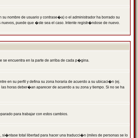
n su nombre de usuario y contrase�a) o el administrador ha borrado su
s nuevos, puede que �ste sea el caso. Intente registr�ndose de nuevo.
e se encuentra en la parte de arriba de cada p�gina.
tre en su perfil y defina su zona horaria de acuerdo a su ubicaci�n (ej.
o las horas deber�an aparecer de acuerdo a su zona y tiempo. Si no se ha
eparado para trabajar con estos cambios.
 si�ntase total libertad para hacer una traducci�n (miles de personas se lo