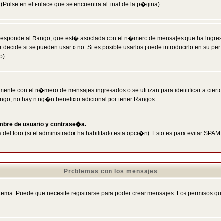
Pulse en el enlace que se encuentra al final de la p�gina)
responde al Rango, que est� asociada con el n�mero de mensajes que ha ingresado
ecide si se pueden usar o no. Si es posible usarlos puede introducirlo en su perf
o).
nte con el n�mero de mensajes ingresados o se utilizan para identificar a cierto
ngo, no hay ning�n beneficio adicional por tener Rangos.
ombre de usuario y contrase�a.
 del foro (si el administrador ha habilitado esta opci�n). Esto es para evitar S
Problemas con los mensajes
ema. Puede que necesite registrarse para poder crear mensajes. Los permisos que t