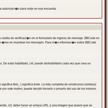
ga autorizaci�n para votar en esa encuesta.
asilla de verificaci�n en el formulario de ingreso de mensaje. BBCode es
 qu� y c�mo se muestran los mensajes. Para m�s informaci�n sobre BBCode
. De estar habilitado, Ud. puede deshabilitarlo cada vez que crea un
ca feliz, :( significa triste. La lista completa de emoticonos (smileys)
por este motivo, puede decidir borrarlo o privarlo del uso de los mismos.
 ende, Ud. debe hacer un enlace URL a una imagen que quiere que se