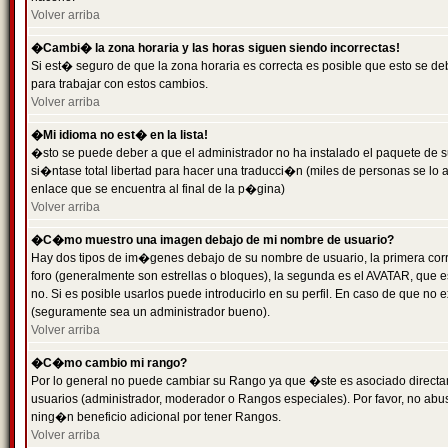
Volver arriba
�Cambi� la zona horaria y las horas siguen siendo incorrectas!
Si est� seguro de que la zona horaria es correcta es posible que esto se d
para trabajar con estos cambios.
Volver arriba
�Mi idioma no est� en la lista!
�sto se puede deber a que el administrador no ha instalado el paquete de s
si�ntase total libertad para hacer una traducci�n (miles de personas se lo
enlace que se encuentra al final de la p�gina)
Volver arriba
�C�mo muestro una imagen debajo de mi nombre de usuario?
Hay dos tipos de im�genes debajo de su nombre de usuario, la primera co
foro (generalmente son estrellas o bloques), la segunda es el AVATAR, que 
no. Si es posible usarlos puede introducirlo en su perfil. En caso de que no
(seguramente sea un administrador bueno).
Volver arriba
�C�mo cambio mi rango?
Por lo general no puede cambiar su Rango ya que �ste es asociado directame
usuarios (administrador, moderador o Rangos especiales). Por favor, no ab
ning�n beneficio adicional por tener Rangos.
Volver arriba