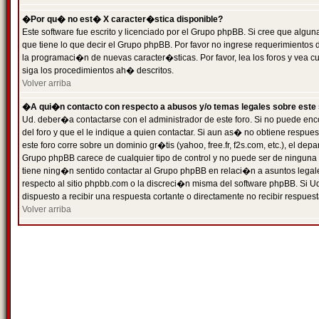
�Por qu� no est� X caracter�stica disponible?
Este software fue escrito y licenciado por el Grupo phpBB. Si cree que algun
que tiene lo que decir el Grupo phpBB. Por favor no ingrese requerimientos
la programaci�n de nuevas caracter�sticas. Por favor, lea los foros y vea c
siga los procedimientos ah� descritos.
Volver arriba
�A qui�n contacto con respecto a abusos y/o temas legales sobre este 
Ud. deber�a contactarse con el administrador de este foro. Si no puede enc
del foro y que el le indique a quien contactar. Si aun as� no obtiene resp
este foro corre sobre un dominio gr�tis (yahoo, free.fr, f2s.com, etc.), el d
Grupo phpBB carece de cualquier tipo de control y no puede ser de ninguna
tiene ning�n sentido contactar al Grupo phpBB en relaci�n a asuntos legal
respecto al sitio phpbb.com o la discreci�n misma del software phpBB. Si U
dispuesto a recibir una respuesta cortante o directamente no recibir respuest
Volver arriba