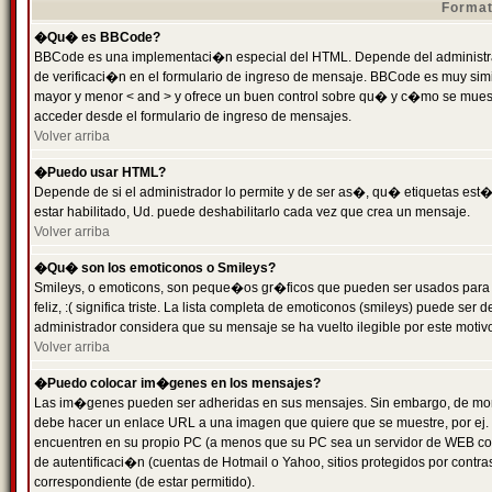
Format
�Qu� es BBCode?
BBCode es una implementaci�n especial del HTML. Depende del administrad
de verificaci�n en el formulario de ingreso de mensaje. BBCode es muy simila
mayor y menor < and > y ofrece un buen control sobre qu� y c�mo se mue
acceder desde el formulario de ingreso de mensajes.
Volver arriba
�Puedo usar HTML?
Depende de si el administrador lo permite y de ser as�, qu� etiquetas est�
estar habilitado, Ud. puede deshabilitarlo cada vez que crea un mensaje.
Volver arriba
�Qu� son los emoticonos o Smileys?
Smileys, o emoticons, son peque�os gr�ficos que pueden ser usados para 
feliz, :( significa triste. La lista completa de emoticonos (smileys) puede s
administrador considera que su mensaje se ha vuelto ilegible por este motivo
Volver arriba
�Puedo colocar im�genes en los mensajes?
Las im�genes pueden ser adheridas en sus mensajes. Sin embargo, de mome
debe hacer un enlace URL a una imagen que quiere que se muestre, por ej.
encuentren en su propio PC (a menos que su PC sea un servidor de WEB c
de autentificaci�n (cuentas de Hotmail o Yahoo, sitios protegidos por contr
correspondiente (de estar permitido).