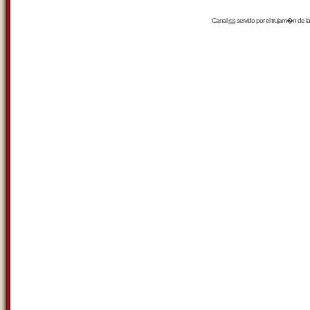
Canal
rss
servido por el
trujam�n
de la