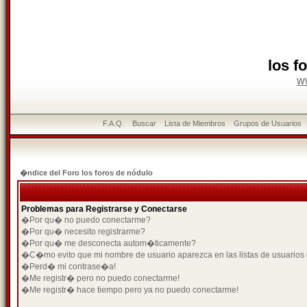
los f
w
F.A.Q.
Buscar
Lista de Miembros
Grupos de Usuarios
�ndice del Foro los foros de nódulo
Problemas para Registrarse y Conectarse
�Por qu� no puedo conectarme?
�Por qu� necesito registrarme?
�Por qu� me desconecta autom�ticamente?
�C�mo evito que mi nombre de usuario aparezca en las listas de usuarios
�Perd� mi contrase�a!
�Me registr� pero no puedo conectarme!
�Me registr� hace tiempo pero ya no puedo conectarme!