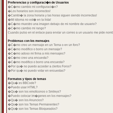
Preferencias y configuraci�n de Usuarios
�C�mo cambio mi configuraci�n?
�Los horarios son incorrectos!
�Cambi� la zona horaria y las horas siguen siendo incorrectas!
�Mi idioma no est� en la lista!
�C�mo muestro una imagen debajo de mi nombre de usuario?
�C�mo cambio mi rango?
Cuando pulso en el enlace para enviar un correo a un usuario me pide nom
Problemas con los mensajes
�C�mo creo un mensaje en un Tema o en un foro?
�C�mo modifico o borro un mensaje?
�C�mo adoso mi firma a mis mensajes?
�C�mo creo una encuesta?
�C�mo modifico o borro una encuesta?
�Por qu� no puedo acceder a ciertos Foros?
�Por qu� no puedo votar en encuestas?
Formatos y tipos de temas
�Qu� es BBCode?
�Puedo usar HTML?
�Qu� son los emoticonos o Smileys?
�Puedo colocar im�genes en los mensajes?
�Qu� son los Anuncios?
�Qu� son los Temas Permanentes?
�Qu� son los Temas Bloqueados?