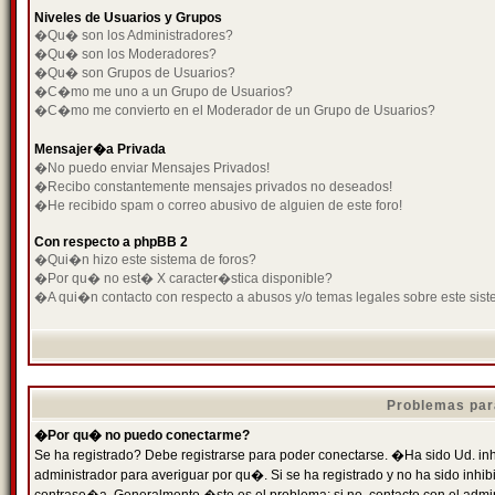
Niveles de Usuarios y Grupos
�Qu� son los Administradores?
�Qu� son los Moderadores?
�Qu� son Grupos de Usuarios?
�C�mo me uno a un Grupo de Usuarios?
�C�mo me convierto en el Moderador de un Grupo de Usuarios?
Mensajer�a Privada
�No puedo enviar Mensajes Privados!
�Recibo constantemente mensajes privados no deseados!
�He recibido spam o correo abusivo de alguien de este foro!
Con respecto a phpBB 2
�Qui�n hizo este sistema de foros?
�Por qu� no est� X caracter�stica disponible?
�A qui�n contacto con respecto a abusos y/o temas legales sobre este sist
Problemas par
�Por qu� no puedo conectarme?
Se ha registrado? Debe registrarse para poder conectarse. �Ha sido Ud. inh
administrador para averiguar por qu�. Si se ha registrado y no ha sido inh