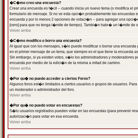
�C�mo creo una encuesta?
Crear una encuesta es f�cil -- cuando inicia un nuevo tema (o modifica el
formulario de mensaje. Si no ve esta opci�n probablemente las encuestas es
encuesta y por lo menos 2 opciones de votaci�n -- para agregar una opci�
[cero] para que no tenga l�mite de tiempo). Tambi�n habr� un l�mite de op
Volver arriba
�C�mo modifico o borro una encuesta?
Al igual que con los mensajes, s�lo puede modificar o borrar una encuesta 
en el primer mensaje de un tema, que siempre es el que tiene la encuesta as
Sin embargo, si ya existen votos, s�lo los administradores y moderadores pu
encuesta por medio de la edici�n de la misma a mitad de camino.
Volver arriba
�Por qu� no puedo acceder a ciertos Foros?
Algunos foros est�n limitados a ciertos usuarios o grupos de usuarios. Para 
un moderador o administrador del foro.
Volver arriba
�Por qu� no puedo votar en encuestas?
S�lo usuarios registrados pueden votar en las encuestas (para prevenir resu
autorizaci�n para votar en esa encuesta.
Volver arriba