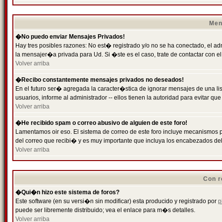
Men
�No puedo enviar Mensajes Privados!
Hay tres posibles razones: No est� registrado y/o no se ha conectado, el ad
la mensajer�a privada para Ud. Si �ste es el caso, trate de contactar con el
Volver arriba
�Recibo constantemente mensajes privados no deseados!
En el futuro ser� agregada la caracter�stica de ignorar mensajes de una l
usuarios, informe al administrador -- ellos tienen la autoridad para evitar 
Volver arriba
�He recibido spam o correo abusivo de alguien de este foro!
Lamentamos oir eso. El sistema de correo de este foro incluye mecanismos p
del correo que recibi� y es muy importante que incluya los encabezados de
Volver arriba
Con r
�Qui�n hizo este sistema de foros?
Este software (en su versi�n sin modificar) esta producido y registrado por
p
puede ser libremente distribuido; vea el enlace para m�s detalles.
Volver arriba