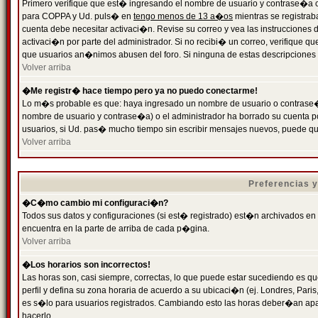
Primero verifique que est� ingresando el nombre de usuario y contrase�a cor
para COPPA y Ud. puls� en
tengo menos de 13 a�os
mientras se registrab
cuenta debe necesitar activaci�n. Revise su correo y vea las instrucciones d
activaci�n por parte del administrador. Si no recibi� un correo, verifique qu
que usuarios an�nimos abusen del foro. Si ninguna de estas descripciones c
Volver arriba
�Me registr� hace tiempo pero ya no puedo conectarme!
Lo m�s probable es que: haya ingresado un nombre de usuario o contrase�a
nombre de usuario y contrase�a) o el administrador ha borrado su cuenta p
usuarios, si Ud. pas� mucho tiempo sin escribir mensajes nuevos, puede qu
Volver arriba
Preferencias 
�C�mo cambio mi configuraci�n?
Todos sus datos y configuraciones (si est� registrado) est�n archivados en
encuentra en la parte de arriba de cada p�gina.
Volver arriba
�Los horarios son incorrectos!
Las horas son, casi siempre, correctas, lo que puede estar sucediendo es que
perfil y defina su zona horaria de acuerdo a su ubicaci�n (ej. Londres, Par
es s�lo para usuarios registrados. Cambiando esto las horas deber�an apar
hacerlo.