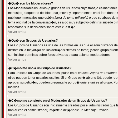
�Qu� son los Moderadores?
Los Moderadores usuarios (o grupos de usuarios) cuyo trabajo es mantener 
mensajes, bloquear o desbloquear, mover y separar temas en el foro donde
publiquen mensajes que est�n
fuera de tema (off topic)
o que se abuse de ma
tema original de la conversaci�n, es algo muy subjetivo definir si sucede 
respetarse sus decisiones sobre esta cuesti�n.
Volver arriba
�Qu� son Grupos de Usuarios?
Los Grupos de Usuarios es una de las formas en las que el administrador de
distinto en la mayor�a de los dem�s sistemas de foros) y cada grupo puede te
suministrar permisos sobre foros privados o para asignar moderadores.
Volver arriba
�C�mo me uno a un Grupo de Usuarios?
Para unirse a un Grupo de Usuarios, pulse en el enlace
Grupos de Usuarios
otros pueden tener usuarios ocultos. Si el Grupo est� abierto Ud. puede re
aprobar su petici�n; pueden preguntarle porqu� quiere unirse al grupo. Por
motivos.
Volver arriba
�C�mo me convierto en el Moderador de un Grupo de Usuarios?
Los Grupos de Usuarios son inicialmente creados por el administrador que
hablar con el administrador, int�ntelo dej�ndole un Mensaje Privado.
Volver arriba