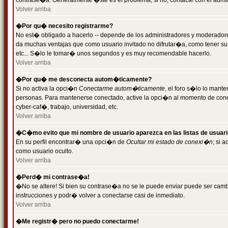
contrase�a. Generalmente �ste es el problema; si no, contacte con el admini
Volver arriba
�Por qu� necesito registrarme?
No est� obligado a hacerlo -- depende de los administradores y moderadores
da muchas ventajas que como usuario invitado no difrutar�a, como tener su
etc... S�lo le tomar� unos segundos y es muy recomendable hacerlo.
Volver arriba
�Por qu� me desconecta autom�ticamente?
Si no activa la opci�n
Conectarme autom�ticamente
, el foro s�lo lo mant
personas. Para mantenerse conectado, active la opci�n al momento de cone
cyber-caf�, trabajo, universidad, etc.
Volver arriba
�C�mo evito que mi nombre de usuario aparezca en las listas de usuar
En su perfil encontrar� una opci�n de
Ocultar mi estado de conexi�n
; si 
como usuario oculto.
Volver arriba
�Perd� mi contrase�a!
�No se altere! Si bien su contrase�a no se le puede enviar puede ser camb
instrucciones y podr� volver a conectarse casi de inmediato.
Volver arriba
�Me registr� pero no puedo conectarme!