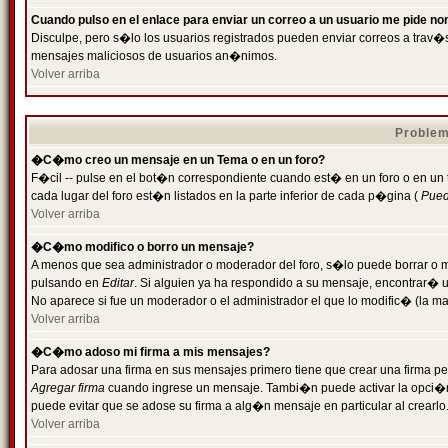
Cuando pulso en el enlace para enviar un correo a un usuario me pide n
Disculpe, pero s�lo los usuarios registrados pueden enviar correos a trav�s 
mensajes maliciosos de usuarios an�nimos.
Volver arriba
Problem
�C�mo creo un mensaje en un Tema o en un foro?
F�cil -- pulse en el bot�n correspondiente cuando est� en un foro o en un
cada lugar del foro est�n listados en la parte inferior de cada p�gina (
Puede
Volver arriba
�C�mo modifico o borro un mensaje?
A menos que sea administrador o moderador del foro, s�lo puede borrar o 
pulsando en
Editar
. Si alguien ya ha respondido a su mensaje, encontrar� 
No aparece si fue un moderador o el administrador el que lo modific� (la ma
Volver arriba
�C�mo adoso mi firma a mis mensajes?
Para adosar una firma en sus mensajes primero tiene que crear una firma pe
Agregar firma
cuando ingrese un mensaje. Tambi�n puede activar la opci�n 
puede evitar que se adose su firma a alg�n mensaje en particular al crearlo
Volver arriba