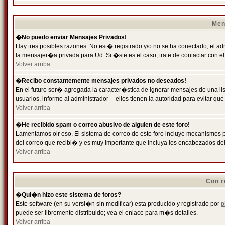
Men
�No puedo enviar Mensajes Privados!
Hay tres posibles razones: No est� registrado y/o no se ha conectado, el ad
la mensajer�a privada para Ud. Si �ste es el caso, trate de contactar con el
Volver arriba
�Recibo constantemente mensajes privados no deseados!
En el futuro ser� agregada la caracter�stica de ignorar mensajes de una l
usuarios, informe al administrador -- ellos tienen la autoridad para evitar 
Volver arriba
�He recibido spam o correo abusivo de alguien de este foro!
Lamentamos oir eso. El sistema de correo de este foro incluye mecanismos p
del correo que recibi� y es muy importante que incluya los encabezados de
Volver arriba
Con r
�Qui�n hizo este sistema de foros?
Este software (en su versi�n sin modificar) esta producido y registrado por
p
puede ser libremente distribuido; vea el enlace para m�s detalles.
Volver arriba