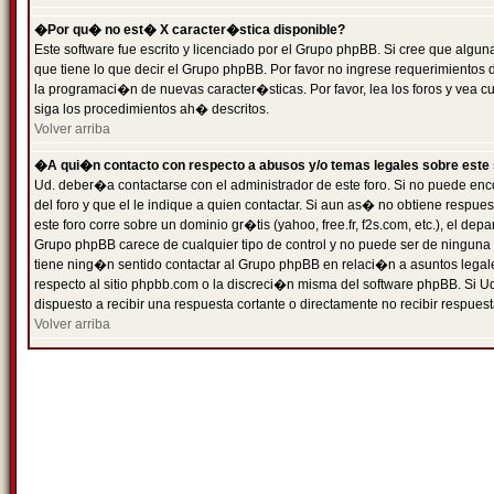
�Por qu� no est� X caracter�stica disponible?
Este software fue escrito y licenciado por el Grupo phpBB. Si cree que algun
que tiene lo que decir el Grupo phpBB. Por favor no ingrese requerimientos
la programaci�n de nuevas caracter�sticas. Por favor, lea los foros y vea c
siga los procedimientos ah� descritos.
Volver arriba
�A qui�n contacto con respecto a abusos y/o temas legales sobre este 
Ud. deber�a contactarse con el administrador de este foro. Si no puede enc
del foro y que el le indique a quien contactar. Si aun as� no obtiene resp
este foro corre sobre un dominio gr�tis (yahoo, free.fr, f2s.com, etc.), el d
Grupo phpBB carece de cualquier tipo de control y no puede ser de ninguna
tiene ning�n sentido contactar al Grupo phpBB en relaci�n a asuntos legal
respecto al sitio phpbb.com o la discreci�n misma del software phpBB. Si U
dispuesto a recibir una respuesta cortante o directamente no recibir respuest
Volver arriba