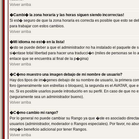
Volver arriba
�Cambi� la zona horaria y las horas siguen siendo incorrectas!
Si est� seguro de que la zona horaria es correcta es posible que esto se d
para trabajar con estos cambios.
Volver arriba
�Mi idioma no est� en la lista!
�sto se puede deber a que el administrador no ha instalado el paquete de s
si�ntase total libertad para hacer una traducci�n (miles de personas se lo
enlace que se encuentra al final de la p�gina)
Volver arriba
�C�mo muestro una imagen debajo de mi nombre de usuario?
Hay dos tipos de im�genes debajo de su nombre de usuario, la primera co
foro (generalmente son estrellas o bloques), la segunda es el AVATAR, que 
no. Si es posible usarlos puede introducirlo en su perfil. En caso de que no
(seguramente sea un administrador bueno).
Volver arriba
�C�mo cambio mi rango?
Por lo general no puede cambiar su Rango ya que �ste es asociado directame
usuarios (administrador, moderador o Rangos especiales). Por favor, no ab
ning�n beneficio adicional por tener Rangos.
Volver arriba