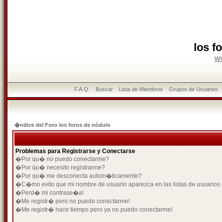
los f
w
F.A.Q.
Buscar
Lista de Miembros
Grupos de Usuarios
�ndice del Foro los foros de nódulo
Problemas para Registrarse y Conectarse
�Por qu� no puedo conectarme?
�Por qu� necesito registrarme?
�Por qu� me desconecta autom�ticamente?
�C�mo evito que mi nombre de usuario aparezca en las listas de usuarios
�Perd� mi contrase�a!
�Me registr� pero no puedo conectarme!
�Me registr� hace tiempo pero ya no puedo conectarme!