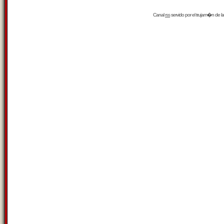
Canal
rss
servido por el
trujam�n
de la