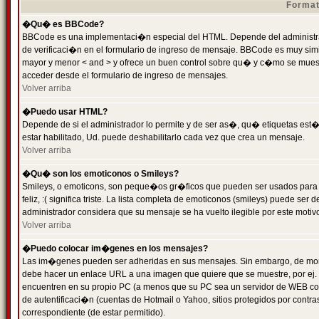
Format
�Qu� es BBCode?
BBCode es una implementaci�n especial del HTML. Depende del administrad
de verificaci�n en el formulario de ingreso de mensaje. BBCode es muy simila
mayor y menor < and > y ofrece un buen control sobre qu� y c�mo se mue
acceder desde el formulario de ingreso de mensajes.
Volver arriba
�Puedo usar HTML?
Depende de si el administrador lo permite y de ser as�, qu� etiquetas est�
estar habilitado, Ud. puede deshabilitarlo cada vez que crea un mensaje.
Volver arriba
�Qu� son los emoticonos o Smileys?
Smileys, o emoticons, son peque�os gr�ficos que pueden ser usados para 
feliz, :( significa triste. La lista completa de emoticonos (smileys) puede s
administrador considera que su mensaje se ha vuelto ilegible por este motivo
Volver arriba
�Puedo colocar im�genes en los mensajes?
Las im�genes pueden ser adheridas en sus mensajes. Sin embargo, de mome
debe hacer un enlace URL a una imagen que quiere que se muestre, por ej.
encuentren en su propio PC (a menos que su PC sea un servidor de WEB c
de autentificaci�n (cuentas de Hotmail o Yahoo, sitios protegidos por contr
correspondiente (de estar permitido).