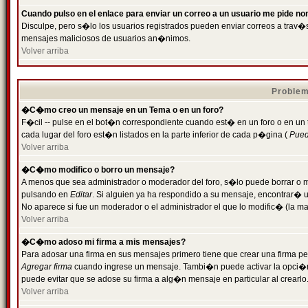
Cuando pulso en el enlace para enviar un correo a un usuario me pide n
Disculpe, pero s�lo los usuarios registrados pueden enviar correos a trav�s 
mensajes maliciosos de usuarios an�nimos.
Volver arriba
Problem
�C�mo creo un mensaje en un Tema o en un foro?
F�cil -- pulse en el bot�n correspondiente cuando est� en un foro o en un
cada lugar del foro est�n listados en la parte inferior de cada p�gina (
Puede
Volver arriba
�C�mo modifico o borro un mensaje?
A menos que sea administrador o moderador del foro, s�lo puede borrar o 
pulsando en
Editar
. Si alguien ya ha respondido a su mensaje, encontrar� 
No aparece si fue un moderador o el administrador el que lo modific� (la ma
Volver arriba
�C�mo adoso mi firma a mis mensajes?
Para adosar una firma en sus mensajes primero tiene que crear una firma pe
Agregar firma
cuando ingrese un mensaje. Tambi�n puede activar la opci�n 
puede evitar que se adose su firma a alg�n mensaje en particular al crearlo
Volver arriba