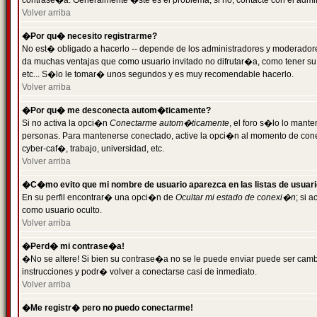
contrase�a. Generalmente �ste es el problema; si no, contacte con el admini
Volver arriba
�Por qu� necesito registrarme?
No est� obligado a hacerlo -- depende de los administradores y moderadores
da muchas ventajas que como usuario invitado no difrutar�a, como tener su
etc... S�lo le tomar� unos segundos y es muy recomendable hacerlo.
Volver arriba
�Por qu� me desconecta autom�ticamente?
Si no activa la opci�n
Conectarme autom�ticamente
, el foro s�lo lo mant
personas. Para mantenerse conectado, active la opci�n al momento de cone
cyber-caf�, trabajo, universidad, etc.
Volver arriba
�C�mo evito que mi nombre de usuario aparezca en las listas de usuar
En su perfil encontrar� una opci�n de
Ocultar mi estado de conexi�n
; si 
como usuario oculto.
Volver arriba
�Perd� mi contrase�a!
�No se altere! Si bien su contrase�a no se le puede enviar puede ser camb
instrucciones y podr� volver a conectarse casi de inmediato.
Volver arriba
�Me registr� pero no puedo conectarme!