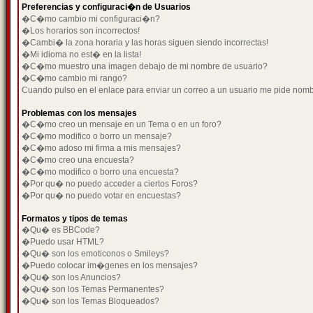
Preferencias y configuraci�n de Usuarios
�C�mo cambio mi configuraci�n?
�Los horarios son incorrectos!
�Cambi� la zona horaria y las horas siguen siendo incorrectas!
�Mi idioma no est� en la lista!
�C�mo muestro una imagen debajo de mi nombre de usuario?
�C�mo cambio mi rango?
Cuando pulso en el enlace para enviar un correo a un usuario me pide nom
Problemas con los mensajes
�C�mo creo un mensaje en un Tema o en un foro?
�C�mo modifico o borro un mensaje?
�C�mo adoso mi firma a mis mensajes?
�C�mo creo una encuesta?
�C�mo modifico o borro una encuesta?
�Por qu� no puedo acceder a ciertos Foros?
�Por qu� no puedo votar en encuestas?
Formatos y tipos de temas
�Qu� es BBCode?
�Puedo usar HTML?
�Qu� son los emoticonos o Smileys?
�Puedo colocar im�genes en los mensajes?
�Qu� son los Anuncios?
�Qu� son los Temas Permanentes?
�Qu� son los Temas Bloqueados?