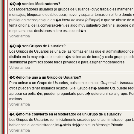
�Qu� son los Moderadores?
Los Moderadores usuarios (o grupos de usuarios) cuyo trabajo es mantener 
mensajes, bloquear o desbloquear, mover y separar temas en el foro donde
publiquen mensajes que est�n
fuera de tema (off topic)
o que se abuse de ma
tema original de la conversaci�n, es algo muy subjetivo definir si sucede 
respetarse sus decisiones sobre esta cuesti�n.
Volver arriba
�Qu� son Grupos de Usuarios?
Los Grupos de Usuarios es una de las formas en las que el administrador de
distinto en la mayor�a de los dem�s sistemas de foros) y cada grupo puede te
suministrar permisos sobre foros privados o para asignar moderadores.
Volver arriba
�C�mo me uno a un Grupo de Usuarios?
Para unirse a un Grupo de Usuarios, pulse en el enlace
Grupos de Usuarios
otros pueden tener usuarios ocultos. Si el Grupo est� abierto Ud. puede re
aprobar su petici�n; pueden preguntarle porqu� quiere unirse al grupo. Por
motivos.
Volver arriba
�C�mo me convierto en el Moderador de un Grupo de Usuarios?
Los Grupos de Usuarios son inicialmente creados por el administrador que
hablar con el administrador, int�ntelo dej�ndole un Mensaje Privado.
Volver arriba