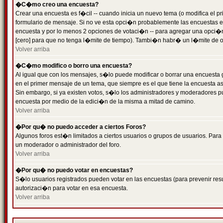
�C�mo creo una encuesta?
Crear una encuesta es f�cil -- cuando inicia un nuevo tema (o modifica el
formulario de mensaje. Si no ve esta opci�n probablemente las encuestas es
encuesta y por lo menos 2 opciones de votaci�n -- para agregar una opci�
[cero] para que no tenga l�mite de tiempo). Tambi�n habr� un l�mite de op
Volver arriba
�C�mo modifico o borro una encuesta?
Al igual que con los mensajes, s�lo puede modificar o borrar una encuesta 
en el primer mensaje de un tema, que siempre es el que tiene la encuesta as
Sin embargo, si ya existen votos, s�lo los administradores y moderadores pu
encuesta por medio de la edici�n de la misma a mitad de camino.
Volver arriba
�Por qu� no puedo acceder a ciertos Foros?
Algunos foros est�n limitados a ciertos usuarios o grupos de usuarios. Para 
un moderador o administrador del foro.
Volver arriba
�Por qu� no puedo votar en encuestas?
S�lo usuarios registrados pueden votar en las encuestas (para prevenir resu
autorizaci�n para votar en esa encuesta.
Volver arriba