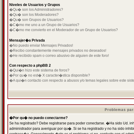
Niveles de Usuarios y Grupos
�Qu� son los Administradores?
�Qu� son los Moderadores?
�Qu� son Grupos de Usuarios?
�C�mo me uno a un Grupo de Usuarios?
�C�mo me convierto en el Moderador de un Grupo de Usuarios?
Mensajer�a Privada
�No puedo enviar Mensajes Privados!
�Recibo constantemente mensajes privados no deseados!
�He recibido spam o correo abusivo de alguien de este foro!
Con respecto a phpBB 2
�Qui�n hizo este sistema de foros?
�Por qu� no est� X caracter�stica disponible?
�A qui�n contacto con respecto a abusos y/o temas legales sobre este sist
Problemas par
�Por qu� no puedo conectarme?
Se ha registrado? Debe registrarse para poder conectarse. �Ha sido Ud. inh
administrador para averiguar por qu�. Si se ha registrado y no ha sido inh