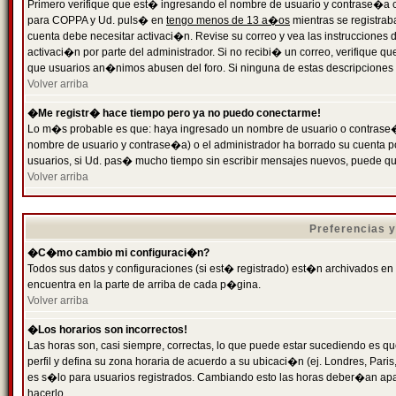
Primero verifique que est� ingresando el nombre de usuario y contrase�a cor
para COPPA y Ud. puls� en
tengo menos de 13 a�os
mientras se registrab
cuenta debe necesitar activaci�n. Revise su correo y vea las instrucciones d
activaci�n por parte del administrador. Si no recibi� un correo, verifique qu
que usuarios an�nimos abusen del foro. Si ninguna de estas descripciones c
Volver arriba
�Me registr� hace tiempo pero ya no puedo conectarme!
Lo m�s probable es que: haya ingresado un nombre de usuario o contrase�a
nombre de usuario y contrase�a) o el administrador ha borrado su cuenta p
usuarios, si Ud. pas� mucho tiempo sin escribir mensajes nuevos, puede qu
Volver arriba
Preferencias 
�C�mo cambio mi configuraci�n?
Todos sus datos y configuraciones (si est� registrado) est�n archivados en
encuentra en la parte de arriba de cada p�gina.
Volver arriba
�Los horarios son incorrectos!
Las horas son, casi siempre, correctas, lo que puede estar sucediendo es que
perfil y defina su zona horaria de acuerdo a su ubicaci�n (ej. Londres, Par
es s�lo para usuarios registrados. Cambiando esto las horas deber�an apar
hacerlo.