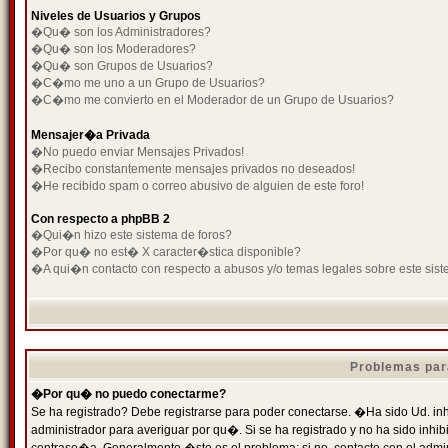
Niveles de Usuarios y Grupos
�Qu� son los Administradores?
�Qu� son los Moderadores?
�Qu� son Grupos de Usuarios?
�C�mo me uno a un Grupo de Usuarios?
�C�mo me convierto en el Moderador de un Grupo de Usuarios?
Mensajer�a Privada
�No puedo enviar Mensajes Privados!
�Recibo constantemente mensajes privados no deseados!
�He recibido spam o correo abusivo de alguien de este foro!
Con respecto a phpBB 2
�Qui�n hizo este sistema de foros?
�Por qu� no est� X caracter�stica disponible?
�A qui�n contacto con respecto a abusos y/o temas legales sobre este sist
Problemas par
�Por qu� no puedo conectarme?
Se ha registrado? Debe registrarse para poder conectarse. �Ha sido Ud. inh
administrador para averiguar por qu�. Si se ha registrado y no ha sido inh