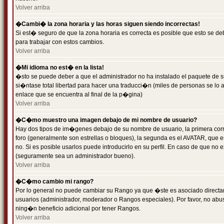
Volver arriba
�Cambi� la zona horaria y las horas siguen siendo incorrectas!
Si est� seguro de que la zona horaria es correcta es posible que esto se d
para trabajar con estos cambios.
Volver arriba
�Mi idioma no est� en la lista!
�sto se puede deber a que el administrador no ha instalado el paquete de s
si�ntase total libertad para hacer una traducci�n (miles de personas se lo
enlace que se encuentra al final de la p�gina)
Volver arriba
�C�mo muestro una imagen debajo de mi nombre de usuario?
Hay dos tipos de im�genes debajo de su nombre de usuario, la primera co
foro (generalmente son estrellas o bloques), la segunda es el AVATAR, que 
no. Si es posible usarlos puede introducirlo en su perfil. En caso de que no
(seguramente sea un administrador bueno).
Volver arriba
�C�mo cambio mi rango?
Por lo general no puede cambiar su Rango ya que �ste es asociado directame
usuarios (administrador, moderador o Rangos especiales). Por favor, no ab
ning�n beneficio adicional por tener Rangos.
Volver arriba