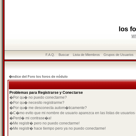
los f
w
F.A.Q.
Buscar
Lista de Miembros
Grupos de Usuarios
�ndice del Foro los foros de nódulo
Problemas para Registrarse y Conectarse
�Por qu� no puedo conectarme?
�Por qu� necesito registrarme?
�Por qu� me desconecta autom�ticamente?
�C�mo evito que mi nombre de usuario aparezca en las listas de usuarios
�Perd� mi contrase�a!
�Me registr� pero no puedo conectarme!
�Me registr� hace tiempo pero ya no puedo conectarme!