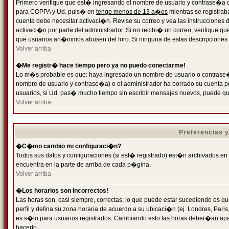
Primero verifique que est� ingresando el nombre de usuario y contrase�a cor
para COPPA y Ud. puls� en
tengo menos de 13 a�os
mientras se registrab
cuenta debe necesitar activaci�n. Revise su correo y vea las instrucciones d
activaci�n por parte del administrador. Si no recibi� un correo, verifique qu
que usuarios an�nimos abusen del foro. Si ninguna de estas descripciones c
Volver arriba
�Me registr� hace tiempo pero ya no puedo conectarme!
Lo m�s probable es que: haya ingresado un nombre de usuario o contrase�a
nombre de usuario y contrase�a) o el administrador ha borrado su cuenta p
usuarios, si Ud. pas� mucho tiempo sin escribir mensajes nuevos, puede qu
Volver arriba
Preferencias 
�C�mo cambio mi configuraci�n?
Todos sus datos y configuraciones (si est� registrado) est�n archivados en
encuentra en la parte de arriba de cada p�gina.
Volver arriba
�Los horarios son incorrectos!
Las horas son, casi siempre, correctas, lo que puede estar sucediendo es que
perfil y defina su zona horaria de acuerdo a su ubicaci�n (ej. Londres, Par
es s�lo para usuarios registrados. Cambiando esto las horas deber�an apar
hacerlo.