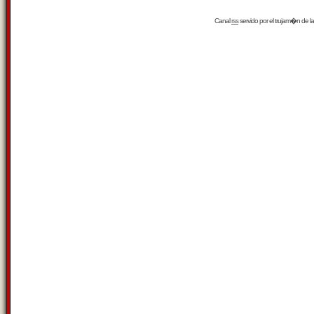
Canal
rss
servido por el
trujam�n
de la