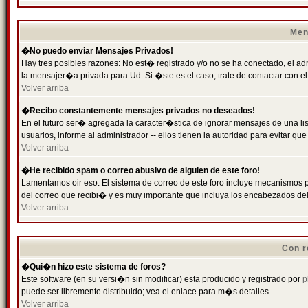
Men
�No puedo enviar Mensajes Privados!
Hay tres posibles razones: No est� registrado y/o no se ha conectado, el ad
la mensajer�a privada para Ud. Si �ste es el caso, trate de contactar con el
Volver arriba
�Recibo constantemente mensajes privados no deseados!
En el futuro ser� agregada la caracter�stica de ignorar mensajes de una l
usuarios, informe al administrador -- ellos tienen la autoridad para evitar 
Volver arriba
�He recibido spam o correo abusivo de alguien de este foro!
Lamentamos oir eso. El sistema de correo de este foro incluye mecanismos p
del correo que recibi� y es muy importante que incluya los encabezados de
Volver arriba
Con r
�Qui�n hizo este sistema de foros?
Este software (en su versi�n sin modificar) esta producido y registrado por
p
puede ser libremente distribuido; vea el enlace para m�s detalles.
Volver arriba