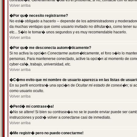
contrase�a. Generalmente �ste es el problema; si no, contacte con el admini
Volver arriba
�Por qu� necesito registrarme?
No est� obligado a hacerlo -- depende de los administradores y moderadores
da muchas ventajas que como usuario invitado no difrutar�a, como tener su
etc... S�lo le tomar� unos segundos y es muy recomendable hacerlo.
Volver arriba
�Por qu� me desconecta autom�ticamente?
Si no activa la opci�n
Conectarme autom�ticamente
, el foro s�lo lo mant
personas. Para mantenerse conectado, active la opci�n al momento de cone
cyber-caf�, trabajo, universidad, etc.
Volver arriba
�C�mo evito que mi nombre de usuario aparezca en las listas de usuar
En su perfil encontrar� una opci�n de
Ocultar mi estado de conexi�n
; si 
como usuario oculto.
Volver arriba
�Perd� mi contrase�a!
�No se altere! Si bien su contrase�a no se le puede enviar puede ser camb
instrucciones y podr� volver a conectarse casi de inmediato.
Volver arriba
�Me registr� pero no puedo conectarme!