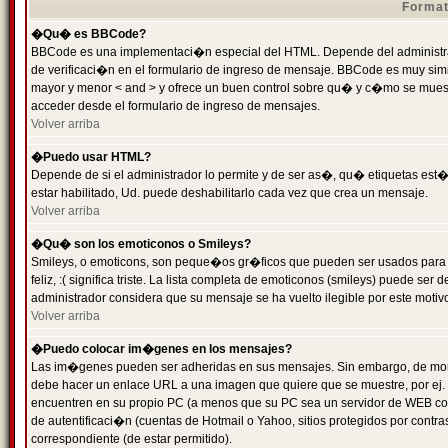
Format
�Qu� es BBCode?
BBCode es una implementaci�n especial del HTML. Depende del administrad
de verificaci�n en el formulario de ingreso de mensaje. BBCode es muy simila
mayor y menor < and > y ofrece un buen control sobre qu� y c�mo se mue
acceder desde el formulario de ingreso de mensajes.
Volver arriba
�Puedo usar HTML?
Depende de si el administrador lo permite y de ser as�, qu� etiquetas est�
estar habilitado, Ud. puede deshabilitarlo cada vez que crea un mensaje.
Volver arriba
�Qu� son los emoticonos o Smileys?
Smileys, o emoticons, son peque�os gr�ficos que pueden ser usados para 
feliz, :( significa triste. La lista completa de emoticonos (smileys) puede s
administrador considera que su mensaje se ha vuelto ilegible por este motivo
Volver arriba
�Puedo colocar im�genes en los mensajes?
Las im�genes pueden ser adheridas en sus mensajes. Sin embargo, de mome
debe hacer un enlace URL a una imagen que quiere que se muestre, por ej.
encuentren en su propio PC (a menos que su PC sea un servidor de WEB c
de autentificaci�n (cuentas de Hotmail o Yahoo, sitios protegidos por contr
correspondiente (de estar permitido).