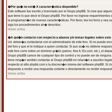
�Por qu� no est� X caracter�stica disponible?
Este software fue escrito y licenciado por el Grupo phpBB. Si cree que algun
que tiene lo que decir el Grupo phpBB. Por favor no ingrese requerimientos
la programaci�n de nuevas caracter�sticas. Por favor, lea los foros y vea c
siga los procedimientos ah� descritos.
Volver arriba
�A qui�n contacto con respecto a abusos y/o temas legales sobre este 
Ud. deber�a contactarse con el administrador de este foro. Si no puede enc
del foro y que el le indique a quien contactar. Si aun as� no obtiene resp
este foro corre sobre un dominio gr�tis (yahoo, free.fr, f2s.com, etc.), el d
Grupo phpBB carece de cualquier tipo de control y no puede ser de ninguna
tiene ning�n sentido contactar al Grupo phpBB en relaci�n a asuntos legal
respecto al sitio phpbb.com o la discreci�n misma del software phpBB. Si U
dispuesto a recibir una respuesta cortante o directamente no recibir respuest
Volver arriba