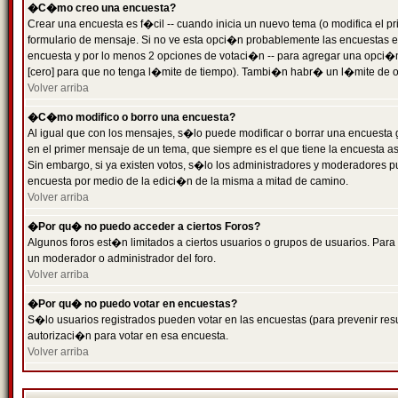
�C�mo creo una encuesta?
Crear una encuesta es f�cil -- cuando inicia un nuevo tema (o modifica el
formulario de mensaje. Si no ve esta opci�n probablemente las encuestas es
encuesta y por lo menos 2 opciones de votaci�n -- para agregar una opci�
[cero] para que no tenga l�mite de tiempo). Tambi�n habr� un l�mite de op
Volver arriba
�C�mo modifico o borro una encuesta?
Al igual que con los mensajes, s�lo puede modificar o borrar una encuesta 
en el primer mensaje de un tema, que siempre es el que tiene la encuesta as
Sin embargo, si ya existen votos, s�lo los administradores y moderadores pu
encuesta por medio de la edici�n de la misma a mitad de camino.
Volver arriba
�Por qu� no puedo acceder a ciertos Foros?
Algunos foros est�n limitados a ciertos usuarios o grupos de usuarios. Para 
un moderador o administrador del foro.
Volver arriba
�Por qu� no puedo votar en encuestas?
S�lo usuarios registrados pueden votar en las encuestas (para prevenir resu
autorizaci�n para votar en esa encuesta.
Volver arriba