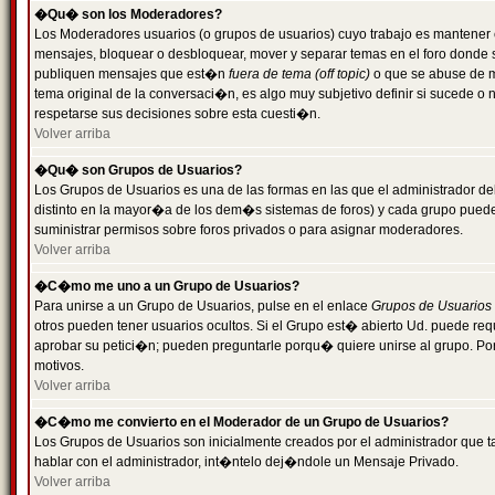
�Qu� son los Moderadores?
Los Moderadores usuarios (o grupos de usuarios) cuyo trabajo es mantener 
mensajes, bloquear o desbloquear, mover y separar temas en el foro donde
publiquen mensajes que est�n
fuera de tema (off topic)
o que se abuse de ma
tema original de la conversaci�n, es algo muy subjetivo definir si sucede 
respetarse sus decisiones sobre esta cuesti�n.
Volver arriba
�Qu� son Grupos de Usuarios?
Los Grupos de Usuarios es una de las formas en las que el administrador de
distinto en la mayor�a de los dem�s sistemas de foros) y cada grupo puede te
suministrar permisos sobre foros privados o para asignar moderadores.
Volver arriba
�C�mo me uno a un Grupo de Usuarios?
Para unirse a un Grupo de Usuarios, pulse en el enlace
Grupos de Usuarios
otros pueden tener usuarios ocultos. Si el Grupo est� abierto Ud. puede re
aprobar su petici�n; pueden preguntarle porqu� quiere unirse al grupo. Por
motivos.
Volver arriba
�C�mo me convierto en el Moderador de un Grupo de Usuarios?
Los Grupos de Usuarios son inicialmente creados por el administrador que
hablar con el administrador, int�ntelo dej�ndole un Mensaje Privado.
Volver arriba