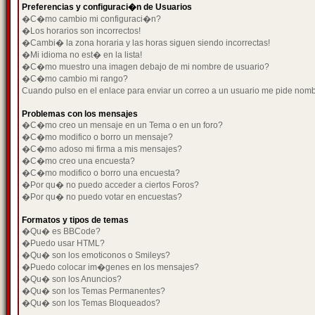
Preferencias y configuraci�n de Usuarios
�C�mo cambio mi configuraci�n?
�Los horarios son incorrectos!
�Cambi� la zona horaria y las horas siguen siendo incorrectas!
�Mi idioma no est� en la lista!
�C�mo muestro una imagen debajo de mi nombre de usuario?
�C�mo cambio mi rango?
Cuando pulso en el enlace para enviar un correo a un usuario me pide nom
Problemas con los mensajes
�C�mo creo un mensaje en un Tema o en un foro?
�C�mo modifico o borro un mensaje?
�C�mo adoso mi firma a mis mensajes?
�C�mo creo una encuesta?
�C�mo modifico o borro una encuesta?
�Por qu� no puedo acceder a ciertos Foros?
�Por qu� no puedo votar en encuestas?
Formatos y tipos de temas
�Qu� es BBCode?
�Puedo usar HTML?
�Qu� son los emoticonos o Smileys?
�Puedo colocar im�genes en los mensajes?
�Qu� son los Anuncios?
�Qu� son los Temas Permanentes?
�Qu� son los Temas Bloqueados?