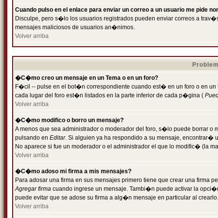
Cuando pulso en el enlace para enviar un correo a un usuario me pide n
Disculpe, pero s�lo los usuarios registrados pueden enviar correos a trav�s 
mensajes maliciosos de usuarios an�nimos.
Volver arriba
Problem
�C�mo creo un mensaje en un Tema o en un foro?
F�cil -- pulse en el bot�n correspondiente cuando est� en un foro o en un
cada lugar del foro est�n listados en la parte inferior de cada p�gina (
Puede
Volver arriba
�C�mo modifico o borro un mensaje?
A menos que sea administrador o moderador del foro, s�lo puede borrar o 
pulsando en
Editar
. Si alguien ya ha respondido a su mensaje, encontrar� 
No aparece si fue un moderador o el administrador el que lo modific� (la ma
Volver arriba
�C�mo adoso mi firma a mis mensajes?
Para adosar una firma en sus mensajes primero tiene que crear una firma pe
Agregar firma
cuando ingrese un mensaje. Tambi�n puede activar la opci�n 
puede evitar que se adose su firma a alg�n mensaje en particular al crearlo
Volver arriba