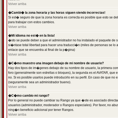
Volver arriba
�Cambi� la zona horaria y las horas siguen siendo incorrectas!
Si est� seguro de que la zona horaria es correcta es posible que esto se d
para trabajar con estos cambios.
Volver arriba
�Mi idioma no est� en la lista!
�sto se puede deber a que el administrador no ha instalado el paquete de s
si�ntase total libertad para hacer una traducci�n (miles de personas se lo
enlace que se encuentra al final de la p�gina)
Volver arriba
�C�mo muestro una imagen debajo de mi nombre de usuario?
Hay dos tipos de im�genes debajo de su nombre de usuario, la primera co
foro (generalmente son estrellas o bloques), la segunda es el AVATAR, que 
no. Si es posible usarlos puede introducirlo en su perfil. En caso de que no
(seguramente sea un administrador bueno).
Volver arriba
�C�mo cambio mi rango?
Por lo general no puede cambiar su Rango ya que �ste es asociado directame
usuarios (administrador, moderador o Rangos especiales). Por favor, no ab
ning�n beneficio adicional por tener Rangos.
Volver arriba