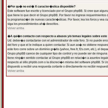
�Por qu� no est� X caracter�stica disponible?
Este software fue escrito y licenciado por el Grupo phpBB. Si cree que algun
que tiene lo que decir el Grupo phpBB. Por favor no ingrese requerimientos
la programaci�n de nuevas caracter�sticas. Por favor, lea los foros y vea c
siga los procedimientos ah� descritos.
Volver arriba
�A qui�n contacto con respecto a abusos y/o temas legales sobre este 
Ud. deber�a contactarse con el administrador de este foro. Si no puede enc
del foro y que el le indique a quien contactar. Si aun as� no obtiene resp
este foro corre sobre un dominio gr�tis (yahoo, free.fr, f2s.com, etc.), el d
Grupo phpBB carece de cualquier tipo de control y no puede ser de ninguna
tiene ning�n sentido contactar al Grupo phpBB en relaci�n a asuntos legal
respecto al sitio phpbb.com o la discreci�n misma del software phpBB. Si U
dispuesto a recibir una respuesta cortante o directamente no recibir respuest
Volver arriba