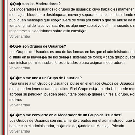
�Qu� son los Moderadores?
Los Moderadores usuarios (o grupos de usuarios) cuyo trabajo es mantener 
mensajes, bloquear o desbloquear, mover y separar temas en el foro donde
publiquen mensajes que est�n
fuera de tema (off topic)
o que se abuse de ma
tema original de la conversaci�n, es algo muy subjetivo definir si sucede 
respetarse sus decisiones sobre esta cuesti�n.
Volver arriba
�Qu� son Grupos de Usuarios?
Los Grupos de Usuarios es una de las formas en las que el administrador de
distinto en la mayor�a de los dem�s sistemas de foros) y cada grupo puede te
suministrar permisos sobre foros privados o para asignar moderadores.
Volver arriba
�C�mo me uno a un Grupo de Usuarios?
Para unirse a un Grupo de Usuarios, pulse en el enlace
Grupos de Usuarios
otros pueden tener usuarios ocultos. Si el Grupo est� abierto Ud. puede re
aprobar su petici�n; pueden preguntarle porqu� quiere unirse al grupo. Por
motivos.
Volver arriba
�C�mo me convierto en el Moderador de un Grupo de Usuarios?
Los Grupos de Usuarios son inicialmente creados por el administrador que
hablar con el administrador, int�ntelo dej�ndole un Mensaje Privado.
Volver arriba