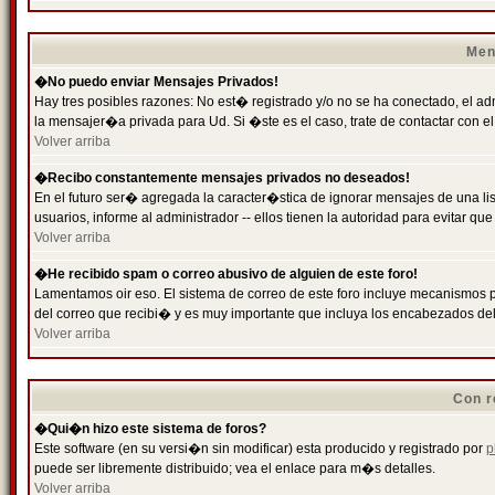
Men
�No puedo enviar Mensajes Privados!
Hay tres posibles razones: No est� registrado y/o no se ha conectado, el ad
la mensajer�a privada para Ud. Si �ste es el caso, trate de contactar con el
Volver arriba
�Recibo constantemente mensajes privados no deseados!
En el futuro ser� agregada la caracter�stica de ignorar mensajes de una l
usuarios, informe al administrador -- ellos tienen la autoridad para evitar 
Volver arriba
�He recibido spam o correo abusivo de alguien de este foro!
Lamentamos oir eso. El sistema de correo de este foro incluye mecanismos p
del correo que recibi� y es muy importante que incluya los encabezados de
Volver arriba
Con r
�Qui�n hizo este sistema de foros?
Este software (en su versi�n sin modificar) esta producido y registrado por
p
puede ser libremente distribuido; vea el enlace para m�s detalles.
Volver arriba