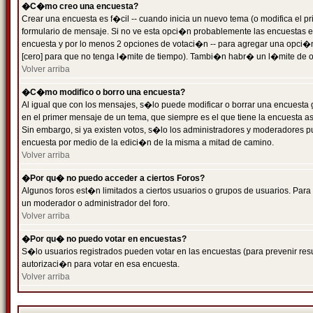
�C�mo creo una encuesta?
Crear una encuesta es f�cil -- cuando inicia un nuevo tema (o modifica el
formulario de mensaje. Si no ve esta opci�n probablemente las encuestas es
encuesta y por lo menos 2 opciones de votaci�n -- para agregar una opci�
[cero] para que no tenga l�mite de tiempo). Tambi�n habr� un l�mite de op
Volver arriba
�C�mo modifico o borro una encuesta?
Al igual que con los mensajes, s�lo puede modificar o borrar una encuesta 
en el primer mensaje de un tema, que siempre es el que tiene la encuesta as
Sin embargo, si ya existen votos, s�lo los administradores y moderadores pu
encuesta por medio de la edici�n de la misma a mitad de camino.
Volver arriba
�Por qu� no puedo acceder a ciertos Foros?
Algunos foros est�n limitados a ciertos usuarios o grupos de usuarios. Para 
un moderador o administrador del foro.
Volver arriba
�Por qu� no puedo votar en encuestas?
S�lo usuarios registrados pueden votar en las encuestas (para prevenir resu
autorizaci�n para votar en esa encuesta.
Volver arriba