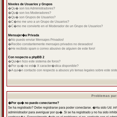
Niveles de Usuarios y Grupos
�Qu� son los Administradores?
�Qu� son los Moderadores?
�Qu� son Grupos de Usuarios?
�C�mo me uno a un Grupo de Usuarios?
�C�mo me convierto en el Moderador de un Grupo de Usuarios?
Mensajer�a Privada
�No puedo enviar Mensajes Privados!
�Recibo constantemente mensajes privados no deseados!
�He recibido spam o correo abusivo de alguien de este foro!
Con respecto a phpBB 2
�Qui�n hizo este sistema de foros?
�Por qu� no est� X caracter�stica disponible?
�A qui�n contacto con respecto a abusos y/o temas legales sobre este sist
Problemas par
�Por qu� no puedo conectarme?
Se ha registrado? Debe registrarse para poder conectarse. �Ha sido Ud. inh
administrador para averiguar por qu�. Si se ha registrado y no ha sido inh