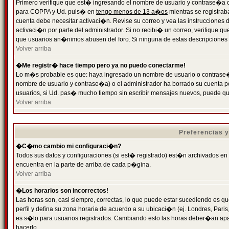
Primero verifique que est� ingresando el nombre de usuario y contrase�a cor
para COPPA y Ud. puls� en
tengo menos de 13 a�os
mientras se registrab
cuenta debe necesitar activaci�n. Revise su correo y vea las instrucciones d
activaci�n por parte del administrador. Si no recibi� un correo, verifique qu
que usuarios an�nimos abusen del foro. Si ninguna de estas descripciones c
Volver arriba
�Me registr� hace tiempo pero ya no puedo conectarme!
Lo m�s probable es que: haya ingresado un nombre de usuario o contrase�a
nombre de usuario y contrase�a) o el administrador ha borrado su cuenta p
usuarios, si Ud. pas� mucho tiempo sin escribir mensajes nuevos, puede qu
Volver arriba
Preferencias 
�C�mo cambio mi configuraci�n?
Todos sus datos y configuraciones (si est� registrado) est�n archivados en
encuentra en la parte de arriba de cada p�gina.
Volver arriba
�Los horarios son incorrectos!
Las horas son, casi siempre, correctas, lo que puede estar sucediendo es que
perfil y defina su zona horaria de acuerdo a su ubicaci�n (ej. Londres, Par
es s�lo para usuarios registrados. Cambiando esto las horas deber�an apar
hacerlo.