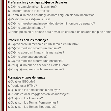
Preferencias y configuraci�n de Usuarios
�C�mo cambio mi configuraci�n?
�Los horarios son incorrectos!
�Cambi� la zona horaria y las horas siguen siendo incorrectas!
�Mi idioma no est� en la lista!
�C�mo muestro una imagen debajo de mi nombre de usuario?
�C�mo cambio mi rango?
Cuando pulso en el enlace para enviar un correo a un usuario me pide nom
Problemas con los mensajes
�C�mo creo un mensaje en un Tema o en un foro?
�C�mo modifico o borro un mensaje?
�C�mo adoso mi firma a mis mensajes?
�C�mo creo una encuesta?
�C�mo modifico o borro una encuesta?
�Por qu� no puedo acceder a ciertos Foros?
�Por qu� no puedo votar en encuestas?
Formatos y tipos de temas
�Qu� es BBCode?
�Puedo usar HTML?
�Qu� son los emoticonos o Smileys?
�Puedo colocar im�genes en los mensajes?
�Qu� son los Anuncios?
�Qu� son los Temas Permanentes?
�Qu� son los Temas Bloqueados?