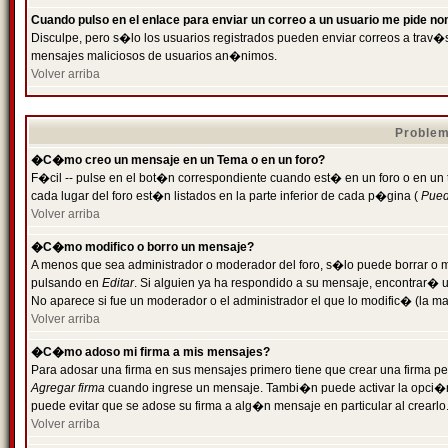
Cuando pulso en el enlace para enviar un correo a un usuario me pide n
Disculpe, pero s�lo los usuarios registrados pueden enviar correos a trav�s 
mensajes maliciosos de usuarios an�nimos.
Volver arriba
Problem
�C�mo creo un mensaje en un Tema o en un foro?
F�cil -- pulse en el bot�n correspondiente cuando est� en un foro o en un
cada lugar del foro est�n listados en la parte inferior de cada p�gina (
Puede
Volver arriba
�C�mo modifico o borro un mensaje?
A menos que sea administrador o moderador del foro, s�lo puede borrar o 
pulsando en
Editar
. Si alguien ya ha respondido a su mensaje, encontrar� 
No aparece si fue un moderador o el administrador el que lo modific� (la ma
Volver arriba
�C�mo adoso mi firma a mis mensajes?
Para adosar una firma en sus mensajes primero tiene que crear una firma pe
Agregar firma
cuando ingrese un mensaje. Tambi�n puede activar la opci�n 
puede evitar que se adose su firma a alg�n mensaje en particular al crearlo
Volver arriba