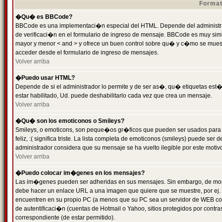
Format
�Qu� es BBCode?
BBCode es una implementaci�n especial del HTML. Depende del administrad
de verificaci�n en el formulario de ingreso de mensaje. BBCode es muy simila
mayor y menor < and > y ofrece un buen control sobre qu� y c�mo se mue
acceder desde el formulario de ingreso de mensajes.
Volver arriba
�Puedo usar HTML?
Depende de si el administrador lo permite y de ser as�, qu� etiquetas est�
estar habilitado, Ud. puede deshabilitarlo cada vez que crea un mensaje.
Volver arriba
�Qu� son los emoticonos o Smileys?
Smileys, o emoticons, son peque�os gr�ficos que pueden ser usados para 
feliz, :( significa triste. La lista completa de emoticonos (smileys) puede s
administrador considera que su mensaje se ha vuelto ilegible por este motivo
Volver arriba
�Puedo colocar im�genes en los mensajes?
Las im�genes pueden ser adheridas en sus mensajes. Sin embargo, de mome
debe hacer un enlace URL a una imagen que quiere que se muestre, por ej.
encuentren en su propio PC (a menos que su PC sea un servidor de WEB c
de autentificaci�n (cuentas de Hotmail o Yahoo, sitios protegidos por contr
correspondiente (de estar permitido).