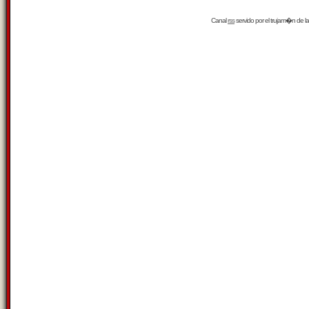
Canal
rss
servido por el
trujam�n
de la