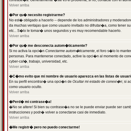
contrase�a. Generalmente �ste es el problema; si no, contacte con el admini
Volver arriba
�Por qu� necesito registrarme?
No est� obligado a hacerlo -- depende de los administradores y moderadores
da muchas ventajas que como usuario invitado no difrutar�a, como tener su
etc... S�lo le tomar� unos segundos y es muy recomendable hacerlo.
Volver arriba
�Por qu� me desconecta autom�ticamente?
Si no activa la opci�n
Conectarme autom�ticamente
, el foro s�lo lo mant
personas. Para mantenerse conectado, active la opci�n al momento de cone
cyber-caf�, trabajo, universidad, etc.
Volver arriba
�C�mo evito que mi nombre de usuario aparezca en las listas de usuar
En su perfil encontrar� una opci�n de
Ocultar mi estado de conexi�n
; si 
como usuario oculto.
Volver arriba
�Perd� mi contrase�a!
�No se altere! Si bien su contrase�a no se le puede enviar puede ser camb
instrucciones y podr� volver a conectarse casi de inmediato.
Volver arriba
�Me registr� pero no puedo conectarme!