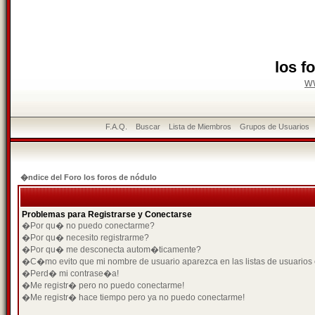
los f
w
F.A.Q.
Buscar
Lista de Miembros
Grupos de Usuarios
�ndice del Foro los foros de nódulo
Problemas para Registrarse y Conectarse
�Por qu� no puedo conectarme?
�Por qu� necesito registrarme?
�Por qu� me desconecta autom�ticamente?
�C�mo evito que mi nombre de usuario aparezca en las listas de usuarios
�Perd� mi contrase�a!
�Me registr� pero no puedo conectarme!
�Me registr� hace tiempo pero ya no puedo conectarme!