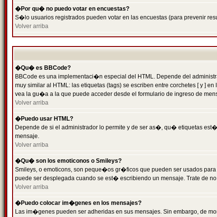
�Por qu� no puedo votar en encuestas?
S�lo usuarios registrados pueden votar en las encuestas (para prevenir resu
Volver arriba
�Qu� es BBCode?
BBCode es una implementaci�n especial del HTML. Depende del administrado
muy similar al HTML: las etiquetas (tags) se escriben entre corchetes [ y
vea la gu�a a la que puede acceder desde el formulario de ingreso de men
Volver arriba
�Puedo usar HTML?
Depende de si el administrador lo permite y de ser as�, qu� etiquetas est�n
mensaje.
Volver arriba
�Qu� son los emoticonos o Smileys?
Smileys, o emoticons, son peque�os gr�ficos que pueden ser usados para expr
puede ser desplegada cuando se est� escribiendo un mensaje. Trate de no abu
Volver arriba
�Puedo colocar im�genes en los mensajes?
Las im�genes pueden ser adheridas en sus mensajes. Sin embargo, de mome