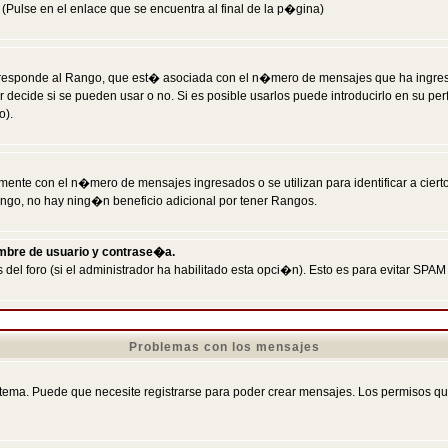
Pulse en el enlace que se encuentra al final de la p�gina)
responde al Rango, que est� asociada con el n�mero de mensajes que ha ingresado
ecide si se pueden usar o no. Si es posible usarlos puede introducirlo en su perf
o).
nte con el n�mero de mensajes ingresados o se utilizan para identificar a cierto
ngo, no hay ning�n beneficio adicional por tener Rangos.
ombre de usuario y contrase�a.
 del foro (si el administrador ha habilitado esta opci�n). Esto es para evitar S
Problemas con los mensajes
ema. Puede que necesite registrarse para poder crear mensajes. Los permisos que t