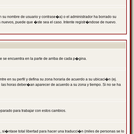
n su nombre de usuario y contrase�a) o el administrador ha borrado su
s nuevos, puede que �ste sea el caso. Intente registr�ndose de nuevo.
e se encuentra en la parte de arriba de cada p�gina.
tre en su perfil y defina su zona horaria de acuerdo a su ubicaci�n (ej.
o las horas deber�an aparecer de acuerdo a su zona y tiempo. Si no se ha
eparado para trabajar con estos cambios.
 si�ntase total libertad para hacer una traducci�n (miles de personas se lo