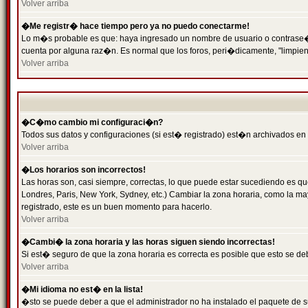
Volver arriba
�Me registr� hace tiempo pero ya no puedo conectarme!
Lo m�s probable es que: haya ingresado un nombre de usuario o contrase�a 
cuenta por alguna raz�n. Es normal que los foros, peri�dicamente, "limpie
Volver arriba
�C�mo cambio mi configuraci�n?
Todos sus datos y configuraciones (si est� registrado) est�n archivados en
Volver arriba
�Los horarios son incorrectos!
Las horas son, casi siempre, correctas, lo que puede estar sucediendo es que
Londres, Paris, New York, Sydney, etc.) Cambiar la zona horaria, como la 
registrado, este es un buen momento para hacerlo.
Volver arriba
�Cambi� la zona horaria y las horas siguen siendo incorrectas!
Si est� seguro de que la zona horaria es correcta es posible que esto se d
Volver arriba
�Mi idioma no est� en la lista!
�sto se puede deber a que el administrador no ha instalado el paquete de s