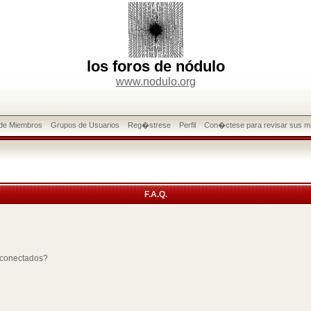
los foros de nódulo
www.nodulo.org
 de Miembros
Grupos de Usuarios
Reg�strese
Perfil
Con�ctese para revisar sus m
F.A.Q.
 conectados?