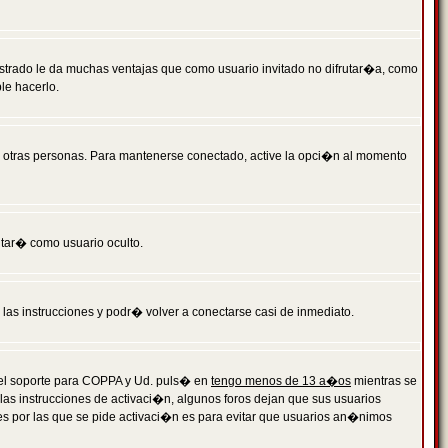
istrado le da muchas ventajas que como usuario invitado no difrutar�a, como
le hacerlo.
r otras personas. Para mantenerse conectado, active la opci�n al momento
ntar� como usuario oculto.
a las instrucciones y podr� volver a conectarse casi de inmediato.
o el soporte para COPPA y Ud. puls� en
tengo menos de 13 a�os
mientras se
 las instrucciones de activaci�n, algunos foros dejan que sus usuarios
ones por las que se pide activaci�n es para evitar que usuarios an�nimos