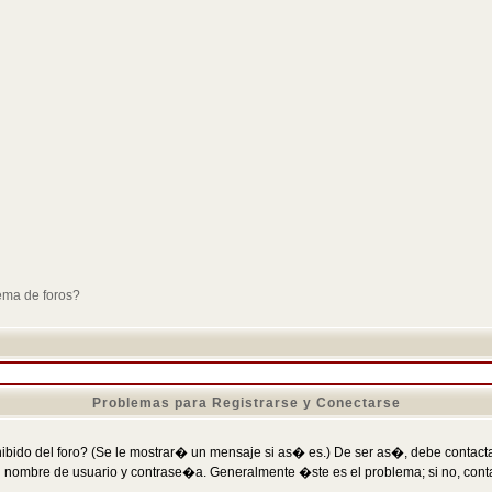
ema de foros?
Problemas para Registrarse y Conectarse
ibido del foro? (Se le mostrar� un mensaje si as� es.) De ser as�, debe contactar
 nombre de usuario y contrase�a. Generalmente �ste es el problema; si no, conta