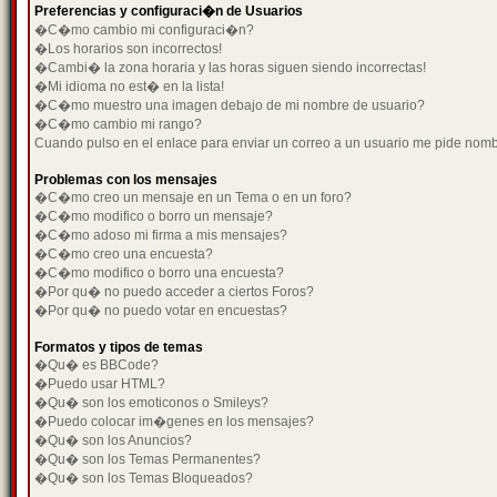
Preferencias y configuraci�n de Usuarios
�C�mo cambio mi configuraci�n?
�Los horarios son incorrectos!
�Cambi� la zona horaria y las horas siguen siendo incorrectas!
�Mi idioma no est� en la lista!
�C�mo muestro una imagen debajo de mi nombre de usuario?
�C�mo cambio mi rango?
Cuando pulso en el enlace para enviar un correo a un usuario me pide nom
Problemas con los mensajes
�C�mo creo un mensaje en un Tema o en un foro?
�C�mo modifico o borro un mensaje?
�C�mo adoso mi firma a mis mensajes?
�C�mo creo una encuesta?
�C�mo modifico o borro una encuesta?
�Por qu� no puedo acceder a ciertos Foros?
�Por qu� no puedo votar en encuestas?
Formatos y tipos de temas
�Qu� es BBCode?
�Puedo usar HTML?
�Qu� son los emoticonos o Smileys?
�Puedo colocar im�genes en los mensajes?
�Qu� son los Anuncios?
�Qu� son los Temas Permanentes?
�Qu� son los Temas Bloqueados?