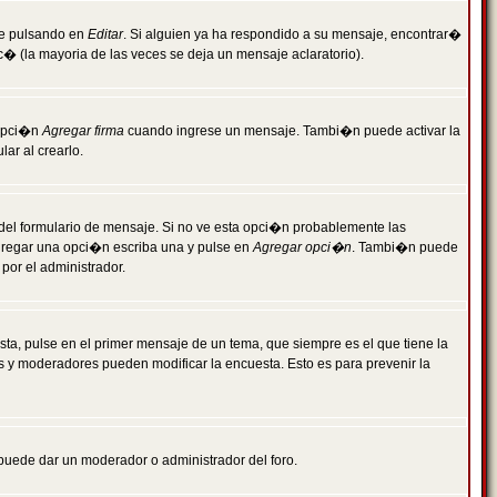
je pulsando en
Editar
. Si alguien ya ha respondido a su mensaje, encontrar�
c� (la mayoria de las veces se deja un mensaje aclaratorio).
 opci�n
Agregar firma
cuando ingrese un mensaje. Tambi�n puede activar la
ar al crearlo.
r del formulario de mensaje. Si no ve esta opci�n probablemente las
agregar una opci�n escriba una y pulse en
Agregar opci�n
. Tambi�n puede
por el administrador.
ta, pulse en el primer mensaje de un tema, que siempre es el que tiene la
es y moderadores pueden modificar la encuesta. Esto es para prevenir la
e puede dar un moderador o administrador del foro.