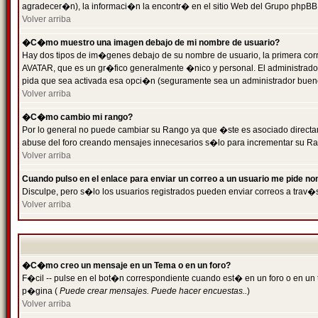
agradecer�n), la informaci�n la encontr� en el sitio Web del Grupo phpBB (
Volver arriba
�C�mo muestro una imagen debajo de mi nombre de usuario?
Hay dos tipos de im�genes debajo de su nombre de usuario, la primera cor
AVATAR, que es un gr�fico generalmente �nico y personal. El administrador d
pida que sea activada esa opci�n (seguramente sea un administrador buen
Volver arriba
�C�mo cambio mi rango?
Por lo general no puede cambiar su Rango ya que �ste es asociado directame
abuse del foro creando mensajes innecesarios s�lo para incrementar su Ra
Volver arriba
Cuando pulso en el enlace para enviar un correo a un usuario me pide n
Disculpe, pero s�lo los usuarios registrados pueden enviar correos a trav�s
Volver arriba
�C�mo creo un mensaje en un Tema o en un foro?
F�cil -- pulse en el bot�n correspondiente cuando est� en un foro o en un t
p�gina (
Puede crear mensajes. Puede hacer encuestas..
)
Volver arriba