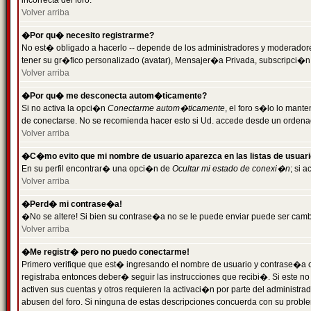
incorrecta del foro.
Volver arriba
�Por qu� necesito registrarme?
No est� obligado a hacerlo -- depende de los administradores y moderadores
tener su gr�fico personalizado (avatar), Mensajer�a Privada, subscripci�n
Volver arriba
�Por qu� me desconecta autom�ticamente?
Si no activa la opci�n
Conectarme autom�ticamente
, el foro s�lo lo man
de conectarse. No se recomienda hacer esto si Ud. accede desde un ordenador
Volver arriba
�C�mo evito que mi nombre de usuario aparezca en las listas de usuar
En su perfil encontrar� una opci�n de
Ocultar mi estado de conexi�n
; si 
Volver arriba
�Perd� mi contrase�a!
�No se altere! Si bien su contrase�a no se le puede enviar puede ser camb
Volver arriba
�Me registr� pero no puedo conectarme!
Primero verifique que est� ingresando el nombre de usuario y contrase�a co
registraba entonces deber� seguir las instrucciones que recibi�. Si este no
activen sus cuentas y otros requieren la activaci�n por parte del administra
abusen del foro. Si ninguna de estas descripciones concuerda con su problem