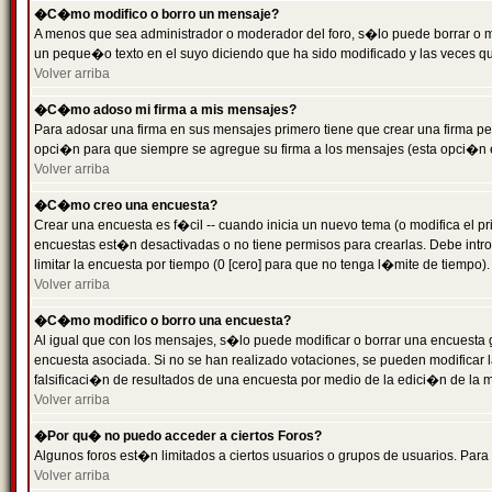
�C�mo modifico o borro un mensaje?
A menos que sea administrador o moderador del foro, s�lo puede borrar o 
un peque�o texto en el suyo diciendo que ha sido modificado y las veces que
Volver arriba
�C�mo adoso mi firma a mis mensajes?
Para adosar una firma en sus mensajes primero tiene que crear una firma pe
opci�n para que siempre se agregue su firma a los mensajes (esta opci�n es
Volver arriba
�C�mo creo una encuesta?
Crear una encuesta es f�cil -- cuando inicia un nuevo tema (o modifica el
encuestas est�n desactivadas o no tiene permisos para crearlas. Debe intro
limitar la encuesta por tiempo (0 [cero] para que no tenga l�mite de tiempo
Volver arriba
�C�mo modifico o borro una encuesta?
Al igual que con los mensajes, s�lo puede modificar o borrar una encuesta 
encuesta asociada. Si no se han realizado votaciones, se pueden modificar l
falsificaci�n de resultados de una encuesta por medio de la edici�n de la 
Volver arriba
�Por qu� no puedo acceder a ciertos Foros?
Algunos foros est�n limitados a ciertos usuarios o grupos de usuarios. Para 
Volver arriba