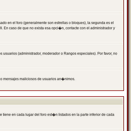
 en el foro (generalmente son estrellas o bloques), la segunda es el
il. En caso de que no exista esa opci�n, contacte con el administrador y
s usuarios (administrador, moderador o Rangos especiales). Por favor, no
PAM o mensajes maliciosos de usuarios an�nimos.
iene en cada lugar del foro est�n listados en la parte inferior de cada