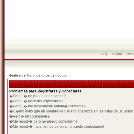
F.A.Q.
Buscar
Lista
�ndice del Foro los foros de nódulo
Problemas para Registrarse y Conectarse
�Por qu� no puedo conectarme?
�Por qu� necesito registrarme?
�Por qu� me desconecta autom�ticamente?
�C�mo evito que mi nombre de usuario aparezca en las listas de usuarios
�Perd� mi contrase�a!
�Me registr� pero no puedo conectarme!
�Me registr� hace tiempo pero ya no puedo conectarme!