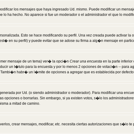
modificar los mensajes que haya ingresado Ud. mismo. Puede modificar un mensa
 lo ha hecho. No aparece si fue un moderador o el administrador el que lo modifi
rsonalizada. Esto se hace modificando su perfil. Una vez creada puede activar la
t� en su perfil) y puede evitar que se adose su firma a alg�n mensaje en particul
 primer mensaje de un tema) ver� la opci�n
Crear una encuesta
en la parte inferio
ducir un t�tulo para la encuesta y por lo menos 2 opciones de votaci�n -- para 
). Tambi�n habr� un l�mite de opciones a agregar que es establecida por defecto 
generada por Ud. (o siendo administrador o moderador). Para modificar una encues
as opciones o borrarlas. Sin embargo, si ya existen votos, s�lo los administrador
misma a mitad de camino.
verlos, crear mensajes, modificar, etc. necesita ciertas autorizaciones que s�lo t