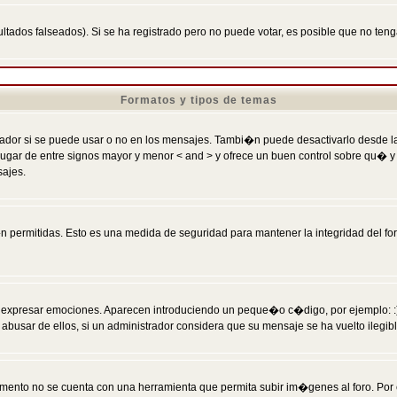
ltados falseados). Si se ha registrado pero no puede votar, es posible que no ten
Formatos y tipos de temas
r si se puede usar o no en los mensajes. Tambi�n puede desactivarlo desde la c
 ] en lugar de entre signos mayor y menor < and > y ofrece un buen control sobre
sajes.
 permitidas. Esto es una medida de seguridad para mantener la integridad del foro
esar emociones. Aparecen introduciendo un peque�o c�digo, por ejemplo: :) signifi
sar de ellos, si un administrador considera que su mensaje se ha vuelto ilegible 
nto no se cuenta con una herramienta que permita subir im�genes al foro. Por