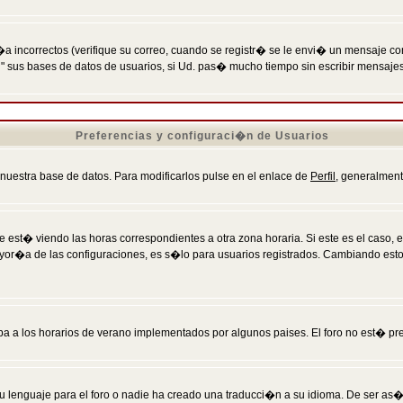
incorrectos (verifique su correo, cuando se registr� se le envi� un mensaje co
n" sus bases de datos de usuarios, si Ud. pas� mucho tiempo sin escribir mensaje
Preferencias y configuraci�n de Usuarios
 nuestra base de datos. Para modificarlos pulse en el enlace de
Perfil
, generalment
 est� viendo las horas correspondientes a otra zona horaria. Si este es el caso, en
mayor�a de las configuraciones, es s�lo para usuarios registrados. Cambiando est
eba a los horarios de verano implementados por algunos paises. El foro no est� pr
u lenguaje para el foro o nadie ha creado una traducci�n a su idioma. De ser as�,