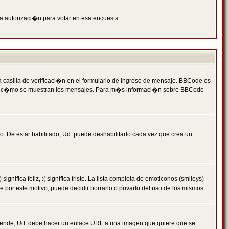
ga autorizaci�n para votar en esa encuesta.
asilla de verificaci�n en el formulario de ingreso de mensaje. BBCode es
 qu� y c�mo se muestran los mensajes. Para m�s informaci�n sobre BBCode
. De estar habilitado, Ud. puede deshabilitarlo cada vez que crea un
ca feliz, :( significa triste. La lista completa de emoticonos (smileys)
por este motivo, puede decidir borrarlo o privarlo del uso de los mismos.
 ende, Ud. debe hacer un enlace URL a una imagen que quiere que se