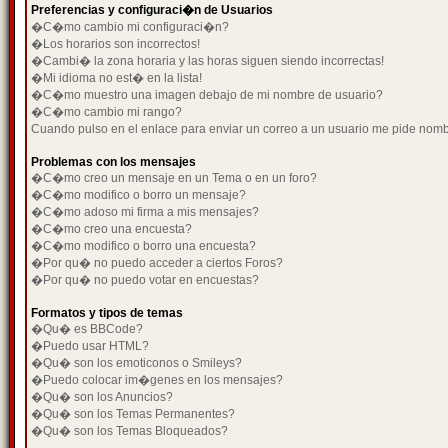
Preferencias y configuraci�n de Usuarios
�C�mo cambio mi configuraci�n?
�Los horarios son incorrectos!
�Cambi� la zona horaria y las horas siguen siendo incorrectas!
�Mi idioma no est� en la lista!
�C�mo muestro una imagen debajo de mi nombre de usuario?
�C�mo cambio mi rango?
Cuando pulso en el enlace para enviar un correo a un usuario me pide nom
Problemas con los mensajes
�C�mo creo un mensaje en un Tema o en un foro?
�C�mo modifico o borro un mensaje?
�C�mo adoso mi firma a mis mensajes?
�C�mo creo una encuesta?
�C�mo modifico o borro una encuesta?
�Por qu� no puedo acceder a ciertos Foros?
�Por qu� no puedo votar en encuestas?
Formatos y tipos de temas
�Qu� es BBCode?
�Puedo usar HTML?
�Qu� son los emoticonos o Smileys?
�Puedo colocar im�genes en los mensajes?
�Qu� son los Anuncios?
�Qu� son los Temas Permanentes?
�Qu� son los Temas Bloqueados?