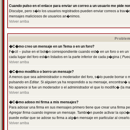
Cuando pulso en el enlace para enviar un correo a un usuario me pide n
Disculpe, pero s�lo los usuarios registrados pueden enviar correos a trav�s 
mensajes maliciosos de usuarios an�nimos.
Volver arriba
Problem
�C�mo creo un mensaje en un Tema o en un foro?
F�cil -- pulse en el bot�n correspondiente cuando est� en un foro o en un
cada lugar del foro est�n listados en la parte inferior de cada p�gina (
Puede
Volver arriba
�C�mo modifico o borro un mensaje?
A menos que sea administrador o moderador del foro, s�lo puede borrar o 
pulsando en
Editar
. Si alguien ya ha respondido a su mensaje, encontrar� 
No aparece si fue un moderador o el administrador el que lo modific� (la ma
Volver arriba
�C�mo adoso mi firma a mis mensajes?
Para adosar una firma en sus mensajes primero tiene que crear una firma pe
Agregar firma
cuando ingrese un mensaje. Tambi�n puede activar la opci�n 
puede evitar que se adose su firma a alg�n mensaje en particular al crearlo
Volver arriba