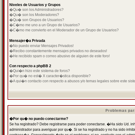
Niveles de Usuarios y Grupos
�Qu� son los Administradores?
�Qu� son los Moderadores?
�Qu� son Grupos de Usuarios?
�C�mo me uno a un Grupo de Usuarios?
�C�mo me convierto en el Moderador de un Grupo de Usuarios?
Mensajer�a Privada
�No puedo enviar Mensajes Privados!
�Recibo constantemente mensajes privados no deseados!
�He recibido spam o correo abusivo de alguien de este foro!
Con respecto a phpBB 2
�Qui�n hizo este sistema de foros?
�Por qu� no est� X caracter�stica disponible?
�A qui�n contacto con respecto a abusos y/o temas legales sobre este sist
Problemas par
�Por qu� no puedo conectarme?
Se ha registrado? Debe registrarse para poder conectarse. �Ha sido Ud. inh
administrador para averiguar por qu�. Si se ha registrado y no ha sido inh