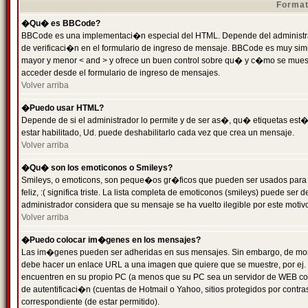
Format
�Qu� es BBCode?
BBCode es una implementaci�n especial del HTML. Depende del administrad
de verificaci�n en el formulario de ingreso de mensaje. BBCode es muy simila
mayor y menor < and > y ofrece un buen control sobre qu� y c�mo se mue
acceder desde el formulario de ingreso de mensajes.
Volver arriba
�Puedo usar HTML?
Depende de si el administrador lo permite y de ser as�, qu� etiquetas est�
estar habilitado, Ud. puede deshabilitarlo cada vez que crea un mensaje.
Volver arriba
�Qu� son los emoticonos o Smileys?
Smileys, o emoticons, son peque�os gr�ficos que pueden ser usados para 
feliz, :( significa triste. La lista completa de emoticonos (smileys) puede s
administrador considera que su mensaje se ha vuelto ilegible por este motivo
Volver arriba
�Puedo colocar im�genes en los mensajes?
Las im�genes pueden ser adheridas en sus mensajes. Sin embargo, de mome
debe hacer un enlace URL a una imagen que quiere que se muestre, por ej.
encuentren en su propio PC (a menos que su PC sea un servidor de WEB c
de autentificaci�n (cuentas de Hotmail o Yahoo, sitios protegidos por contr
correspondiente (de estar permitido).