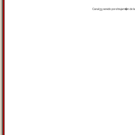
Canal
rss
servido por el
trujam�n
de la