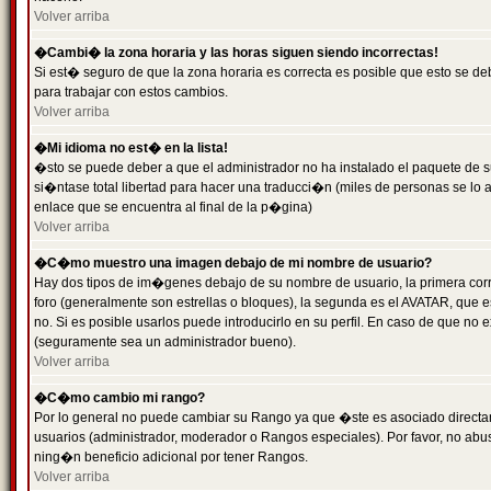
Volver arriba
�Cambi� la zona horaria y las horas siguen siendo incorrectas!
Si est� seguro de que la zona horaria es correcta es posible que esto se d
para trabajar con estos cambios.
Volver arriba
�Mi idioma no est� en la lista!
�sto se puede deber a que el administrador no ha instalado el paquete de s
si�ntase total libertad para hacer una traducci�n (miles de personas se lo
enlace que se encuentra al final de la p�gina)
Volver arriba
�C�mo muestro una imagen debajo de mi nombre de usuario?
Hay dos tipos de im�genes debajo de su nombre de usuario, la primera co
foro (generalmente son estrellas o bloques), la segunda es el AVATAR, que 
no. Si es posible usarlos puede introducirlo en su perfil. En caso de que no
(seguramente sea un administrador bueno).
Volver arriba
�C�mo cambio mi rango?
Por lo general no puede cambiar su Rango ya que �ste es asociado directame
usuarios (administrador, moderador o Rangos especiales). Por favor, no ab
ning�n beneficio adicional por tener Rangos.
Volver arriba