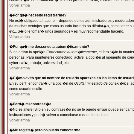
contrase�a. Generalmente �ste es el problema; si no, contacte con el admini
Volver arriba
�Por qu� necesito registrarme?
No est� obligado a hacerlo -- depende de los administradores y moderadores
da muchas ventajas que como usuario invitado no difrutar�a, como tener su
etc... S�lo le tomar� unos segundos y es muy recomendable hacerlo.
Volver arriba
�Por qu� me desconecta autom�ticamente?
Si no activa la opci�n
Conectarme autom�ticamente
, el foro s�lo lo mant
personas. Para mantenerse conectado, active la opci�n al momento de cone
cyber-caf�, trabajo, universidad, etc.
Volver arriba
�C�mo evito que mi nombre de usuario aparezca en las listas de usuar
En su perfil encontrar� una opci�n de
Ocultar mi estado de conexi�n
; si 
como usuario oculto.
Volver arriba
�Perd� mi contrase�a!
�No se altere! Si bien su contrase�a no se le puede enviar puede ser camb
instrucciones y podr� volver a conectarse casi de inmediato.
Volver arriba
�Me registr� pero no puedo conectarme!