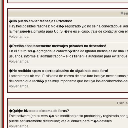
Men
�No puedo enviar Mensajes Privados!
Hay tres posibles razones: No est� registrado y/o no se ha conectado, el ad
la mensajer�a privada para Ud. Si �ste es el caso, trate de contactar con el
Volver arriba
�Recibo constantemente mensajes privados no deseados!
En el futuro ser� agregada la caracter�stica de ignorar mensajes de una l
usuarios, informe al administrador -- ellos tienen la autoridad para evitar 
Volver arriba
�He recibido spam o correo abusivo de alguien de este foro!
Lamentamos oir eso. El sistema de correo de este foro incluye mecanismos p
del correo que recibi� y es muy importante que incluya los encabezados de
Volver arriba
Con r
�Qui�n hizo este sistema de foros?
Este software (en su versi�n sin modificar) esta producido y registrado por
p
puede ser libremente distribuido; vea el enlace para m�s detalles.
Volver arriba