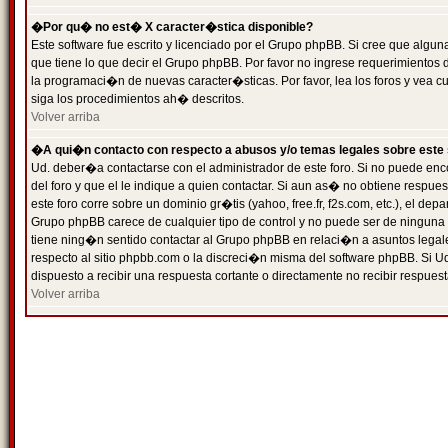
�Por qu� no est� X caracter�stica disponible?
Este software fue escrito y licenciado por el Grupo phpBB. Si cree que algun
que tiene lo que decir el Grupo phpBB. Por favor no ingrese requerimientos
la programaci�n de nuevas caracter�sticas. Por favor, lea los foros y vea c
siga los procedimientos ah� descritos.
Volver arriba
�A qui�n contacto con respecto a abusos y/o temas legales sobre este 
Ud. deber�a contactarse con el administrador de este foro. Si no puede enc
del foro y que el le indique a quien contactar. Si aun as� no obtiene resp
este foro corre sobre un dominio gr�tis (yahoo, free.fr, f2s.com, etc.), el d
Grupo phpBB carece de cualquier tipo de control y no puede ser de ninguna
tiene ning�n sentido contactar al Grupo phpBB en relaci�n a asuntos legal
respecto al sitio phpbb.com o la discreci�n misma del software phpBB. Si U
dispuesto a recibir una respuesta cortante o directamente no recibir respuest
Volver arriba