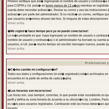
Primero verifique que est� ingresando el nombre de usuario y contrase�a cor
para COPPA y Ud. puls� en
tengo menos de 13 a�os
mientras se registrab
cuenta debe necesitar activaci�n. Revise su correo y vea las instrucciones d
activaci�n por parte del administrador. Si no recibi� un correo, verifique qu
que usuarios an�nimos abusen del foro. Si ninguna de estas descripciones c
Volver arriba
�Me registr� hace tiempo pero ya no puedo conectarme!
Lo m�s probable es que: haya ingresado un nombre de usuario o contrase�a
nombre de usuario y contrase�a) o el administrador ha borrado su cuenta p
usuarios, si Ud. pas� mucho tiempo sin escribir mensajes nuevos, puede qu
Volver arriba
Preferencias 
�C�mo cambio mi configuraci�n?
Todos sus datos y configuraciones (si est� registrado) est�n archivados en
encuentra en la parte de arriba de cada p�gina.
Volver arriba
�Los horarios son incorrectos!
Las horas son, casi siempre, correctas, lo que puede estar sucediendo es que
perfil y defina su zona horaria de acuerdo a su ubicaci�n (ej. Londres, Par
es s�lo para usuarios registrados. Cambiando esto las horas deber�an apar
hacerlo.