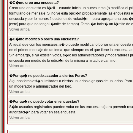
�C�mo creo una encuesta?
Crear una encuesta es f�cil -- cuando inicia un nuevo tema (o modifica el
formulario de mensaje. Si no ve esta opci�n probablemente las encuestas es
encuesta y por lo menos 2 opciones de votaci�n -- para agregar una opci�
[cero] para que no tenga l�mite de tiempo). Tambi�n habr� un l�mite de op
Volver arriba
�C�mo modifico o borro una encuesta?
Al igual que con los mensajes, s�lo puede modificar o borrar una encuesta 
en el primer mensaje de un tema, que siempre es el que tiene la encuesta as
Sin embargo, si ya existen votos, s�lo los administradores y moderadores pu
encuesta por medio de la edici�n de la misma a mitad de camino.
Volver arriba
�Por qu� no puedo acceder a ciertos Foros?
Algunos foros est�n limitados a ciertos usuarios o grupos de usuarios. Para 
un moderador o administrador del foro.
Volver arriba
�Por qu� no puedo votar en encuestas?
S�lo usuarios registrados pueden votar en las encuestas (para prevenir resu
autorizaci�n para votar en esa encuesta.
Volver arriba