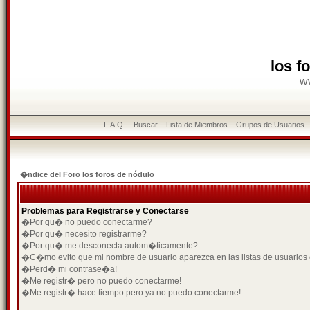
los f
w
F.A.Q.
Buscar
Lista de Miembros
Grupos de Usuarios
�ndice del Foro los foros de nódulo
Problemas para Registrarse y Conectarse
�Por qu� no puedo conectarme?
�Por qu� necesito registrarme?
�Por qu� me desconecta autom�ticamente?
�C�mo evito que mi nombre de usuario aparezca en las listas de usuarios
�Perd� mi contrase�a!
�Me registr� pero no puedo conectarme!
�Me registr� hace tiempo pero ya no puedo conectarme!