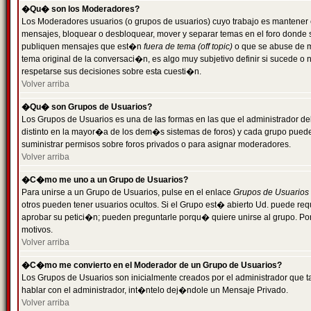
�Qu� son los Moderadores?
Los Moderadores usuarios (o grupos de usuarios) cuyo trabajo es mantener 
mensajes, bloquear o desbloquear, mover y separar temas en el foro donde
publiquen mensajes que est�n
fuera de tema (off topic)
o que se abuse de ma
tema original de la conversaci�n, es algo muy subjetivo definir si sucede 
respetarse sus decisiones sobre esta cuesti�n.
Volver arriba
�Qu� son Grupos de Usuarios?
Los Grupos de Usuarios es una de las formas en las que el administrador de
distinto en la mayor�a de los dem�s sistemas de foros) y cada grupo puede te
suministrar permisos sobre foros privados o para asignar moderadores.
Volver arriba
�C�mo me uno a un Grupo de Usuarios?
Para unirse a un Grupo de Usuarios, pulse en el enlace
Grupos de Usuarios
otros pueden tener usuarios ocultos. Si el Grupo est� abierto Ud. puede re
aprobar su petici�n; pueden preguntarle porqu� quiere unirse al grupo. Por
motivos.
Volver arriba
�C�mo me convierto en el Moderador de un Grupo de Usuarios?
Los Grupos de Usuarios son inicialmente creados por el administrador que
hablar con el administrador, int�ntelo dej�ndole un Mensaje Privado.
Volver arriba