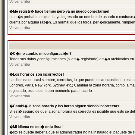
Volver arriba
�Me registr� hace tiempo pero ya no puedo conectarme!
Lo m�s probable es que: haya ingresado un nombre de usuario o contrase�a 
cuenta por alguna raz�n. Es normal que los foros, peri�dicamente, "limpie
Volver arriba
�C�mo cambio mi configuraci�n?
Todos sus datos y configuraciones (si est� registrado) est�n archivados en
Volver arriba
�Los horarios son incorrectos!
Las horas son, casi siempre, correctas, lo que puede estar sucediendo es que
Londres, Paris, New York, Sydney, etc.) Cambiar la zona horaria, como la 
registrado, este es un buen momento para hacerlo.
Volver arriba
�Cambi� la zona horaria y las horas siguen siendo incorrectas!
Si est� seguro de que la zona horaria es correcta es posible que esto se d
Volver arriba
�Mi idioma no est� en la lista!
�sto se puede deber a que el administrador no ha instalado el paquete de s