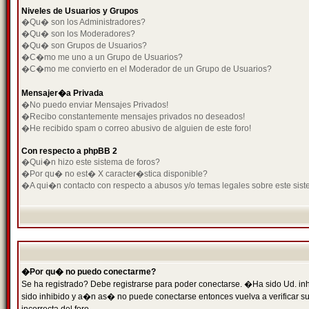
Niveles de Usuarios y Grupos
�Qu� son los Administradores?
�Qu� son los Moderadores?
�Qu� son Grupos de Usuarios?
�C�mo me uno a un Grupo de Usuarios?
�C�mo me convierto en el Moderador de un Grupo de Usuarios?
Mensajer�a Privada
�No puedo enviar Mensajes Privados!
�Recibo constantemente mensajes privados no deseados!
�He recibido spam o correo abusivo de alguien de este foro!
Con respecto a phpBB 2
�Qui�n hizo este sistema de foros?
�Por qu� no est� X caracter�stica disponible?
�A qui�n contacto con respecto a abusos y/o temas legales sobre este sist
�Por qu� no puedo conectarme?
Se ha registrado? Debe registrarse para poder conectarse. �Ha sido Ud. inh
sido inhibido y a�n as� no puede conectarse entonces vuelva a verificar su