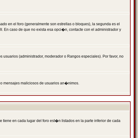
 en el foro (generalmente son estrellas o bloques), la segunda es el
il. En caso de que no exista esa opci�n, contacte con el administrador y
s usuarios (administrador, moderador o Rangos especiales). Por favor, no
PAM o mensajes maliciosos de usuarios an�nimos.
iene en cada lugar del foro est�n listados en la parte inferior de cada