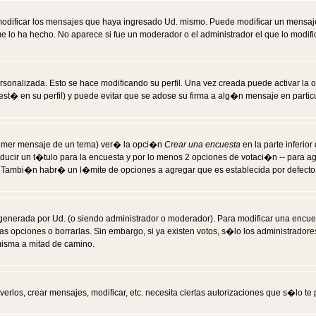
modificar los mensajes que haya ingresado Ud. mismo. Puede modificar un mensa
 lo ha hecho. No aparece si fue un moderador o el administrador el que lo modifi
rsonalizada. Esto se hace modificando su perfil. Una vez creada puede activar la
t� en su perfil) y puede evitar que se adose su firma a alg�n mensaje en particul
 primer mensaje de un tema) ver� la opci�n
Crear una encuesta
en la parte inferio
ducir un t�tulo para la encuesta y por lo menos 2 opciones de votaci�n -- para 
). Tambi�n habr� un l�mite de opciones a agregar que es establecida por defecto 
generada por Ud. (o siendo administrador o moderador). Para modificar una encues
as opciones o borrarlas. Sin embargo, si ya existen votos, s�lo los administrador
misma a mitad de camino.
verlos, crear mensajes, modificar, etc. necesita ciertas autorizaciones que s�lo t