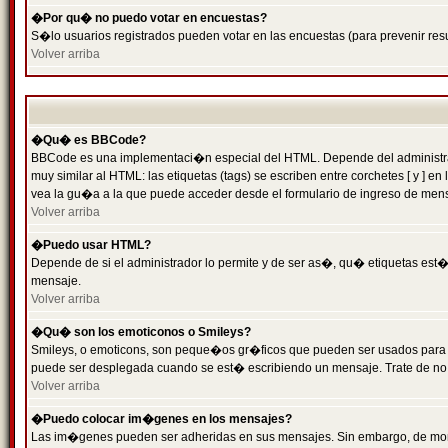
�Por qu� no puedo votar en encuestas?
S�lo usuarios registrados pueden votar en las encuestas (para prevenir resu
Volver arriba
�Qu� es BBCode?
BBCode es una implementaci�n especial del HTML. Depende del administrado
muy similar al HTML: las etiquetas (tags) se escriben entre corchetes [ y
vea la gu�a a la que puede acceder desde el formulario de ingreso de men
Volver arriba
�Puedo usar HTML?
Depende de si el administrador lo permite y de ser as�, qu� etiquetas est�n
mensaje.
Volver arriba
�Qu� son los emoticonos o Smileys?
Smileys, o emoticons, son peque�os gr�ficos que pueden ser usados para expr
puede ser desplegada cuando se est� escribiendo un mensaje. Trate de no abu
Volver arriba
�Puedo colocar im�genes en los mensajes?
Las im�genes pueden ser adheridas en sus mensajes. Sin embargo, de mome