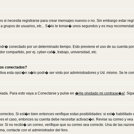
 si necesita registrarse para crear mensajes nuevos o no. Sin embargo estar reg
 a grupos de usuarios, etc... S�lo le tomar� unos segundos y es muy recomendab
tendr� conectado por un determinado tiempo. Esto previene el uso de su cuenta po
 compartido, por ej. cyber-caf�, trabajo, universidad, etc.
ios conectados?
activa esta opci�n s�lo podr� ser visto por administradores y Ud. mismo. Se le co
iada. Para esto vaya a Conectarse y pulse en
�He olvidado mi contrase�a!
. Sig
rrectos. Si est�n bien entonces verifique estas posibilidades: si est� habilitad
 es el caso, entonces su cuenta debe necesitar activaci�n. Revise su correo y vea
dor. Si no recibi� un correo, verifique que su correo sea correcto. Una de las raz
a, contacte con el administrador del foro.