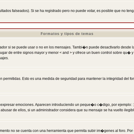
ltados falseados). Si se ha registrado pero no puede votar, es posible que no ten
Formatos y tipos de temas
r si se puede usar o no en los mensajes. Tambi�n puede desactivarlo desde la c
 ] en lugar de entre signos mayor y menor < and > y ofrece un buen control sobre
sajes.
 permitidas. Esto es una medida de seguridad para mantener la integridad del foro
esar emociones. Aparecen introduciendo un peque�o c�digo, por ejemplo: :) signifi
sar de ellos, si un administrador considera que su mensaje se ha vuelto ilegible 
nto no se cuenta con una herramienta que permita subir im�genes al foro. Por