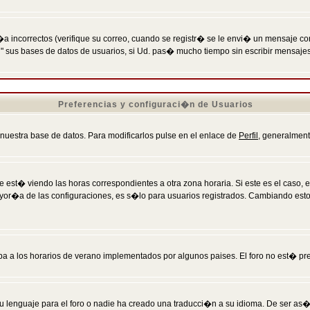
incorrectos (verifique su correo, cuando se registr� se le envi� un mensaje co
n" sus bases de datos de usuarios, si Ud. pas� mucho tiempo sin escribir mensaje
Preferencias y configuraci�n de Usuarios
 nuestra base de datos. Para modificarlos pulse en el enlace de
Perfil
, generalment
 est� viendo las horas correspondientes a otra zona horaria. Si este es el caso, en
mayor�a de las configuraciones, es s�lo para usuarios registrados. Cambiando est
eba a los horarios de verano implementados por algunos paises. El foro no est� pr
u lenguaje para el foro o nadie ha creado una traducci�n a su idioma. De ser as�,