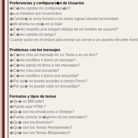
Preferencias y configuraci�n de Usuarios
�C�mo cambio mi configuraci�n?
�Los horarios son incorrectos!
�Cambi� la zona horaria y las horas siguen siendo incorrectas!
�Mi idioma no est� en la lista!
�C�mo muestro una imagen debajo de mi nombre de usuario?
�C�mo cambio mi rango?
Cuando pulso en el enlace para enviar un correo a un usuario me pide nom
Problemas con los mensajes
�C�mo creo un mensaje en un Tema o en un foro?
�C�mo modifico o borro un mensaje?
�C�mo adoso mi firma a mis mensajes?
�C�mo creo una encuesta?
�C�mo modifico o borro una encuesta?
�Por qu� no puedo acceder a ciertos Foros?
�Por qu� no puedo votar en encuestas?
Formatos y tipos de temas
�Qu� es BBCode?
�Puedo usar HTML?
�Qu� son los emoticonos o Smileys?
�Puedo colocar im�genes en los mensajes?
�Qu� son los Anuncios?
�Qu� son los Temas Permanentes?
�Qu� son los Temas Bloqueados?