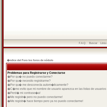
F.A.Q.
Buscar
Lista
�ndice del Foro los foros de nódulo
Problemas para Registrarse y Conectarse
�Por qu� no puedo conectarme?
�Por qu� necesito registrarme?
�Por qu� me desconecta autom�ticamente?
�C�mo evito que mi nombre de usuario aparezca en las listas de usuarios
�Perd� mi contrase�a!
�Me registr� pero no puedo conectarme!
�Me registr� hace tiempo pero ya no puedo conectarme!