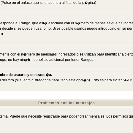
Pulse en el enlace que se encuentra al final de la p�gina)
responde al Rango, que est� asociada con el n�mero de mensajes que ha ingresado
ecide si se pueden usar o no. Si es posible usarlos puede introducirlo en su perf
o).
nte con el n�mero de mensajes ingresados o se utilizan para identificar a cierto
ngo, no hay ning�n beneficio adicional por tener Rangos.
ombre de usuario y contrase�a.
 del foro (si el administrador ha habilitado esta opci�n). Esto es para evitar S
Problemas con los mensajes
ema. Puede que necesite registrarse para poder crear mensajes. Los permisos que t