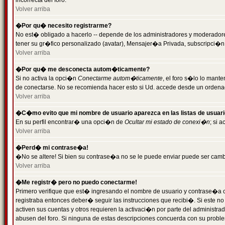
incorrecta del foro.
Volver arriba
�Por qu� necesito registrarme?
No est� obligado a hacerlo -- depende de los administradores y moderadores
tener su gr�fico personalizado (avatar), Mensajer�a Privada, subscripci�n
Volver arriba
�Por qu� me desconecta autom�ticamente?
Si no activa la opci�n
Conectarme autom�ticamente
, el foro s�lo lo man
de conectarse. No se recomienda hacer esto si Ud. accede desde un ordenador
Volver arriba
�C�mo evito que mi nombre de usuario aparezca en las listas de usuar
En su perfil encontrar� una opci�n de
Ocultar mi estado de conexi�n
; si 
Volver arriba
�Perd� mi contrase�a!
�No se altere! Si bien su contrase�a no se le puede enviar puede ser camb
Volver arriba
�Me registr� pero no puedo conectarme!
Primero verifique que est� ingresando el nombre de usuario y contrase�a co
registraba entonces deber� seguir las instrucciones que recibi�. Si este no
activen sus cuentas y otros requieren la activaci�n por parte del administra
abusen del foro. Si ninguna de estas descripciones concuerda con su problem