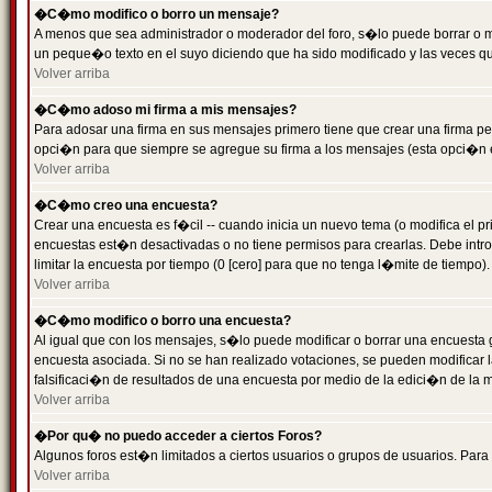
�C�mo modifico o borro un mensaje?
A menos que sea administrador o moderador del foro, s�lo puede borrar o 
un peque�o texto en el suyo diciendo que ha sido modificado y las veces que
Volver arriba
�C�mo adoso mi firma a mis mensajes?
Para adosar una firma en sus mensajes primero tiene que crear una firma pe
opci�n para que siempre se agregue su firma a los mensajes (esta opci�n es
Volver arriba
�C�mo creo una encuesta?
Crear una encuesta es f�cil -- cuando inicia un nuevo tema (o modifica el
encuestas est�n desactivadas o no tiene permisos para crearlas. Debe intro
limitar la encuesta por tiempo (0 [cero] para que no tenga l�mite de tiempo
Volver arriba
�C�mo modifico o borro una encuesta?
Al igual que con los mensajes, s�lo puede modificar o borrar una encuesta 
encuesta asociada. Si no se han realizado votaciones, se pueden modificar l
falsificaci�n de resultados de una encuesta por medio de la edici�n de la 
Volver arriba
�Por qu� no puedo acceder a ciertos Foros?
Algunos foros est�n limitados a ciertos usuarios o grupos de usuarios. Para 
Volver arriba