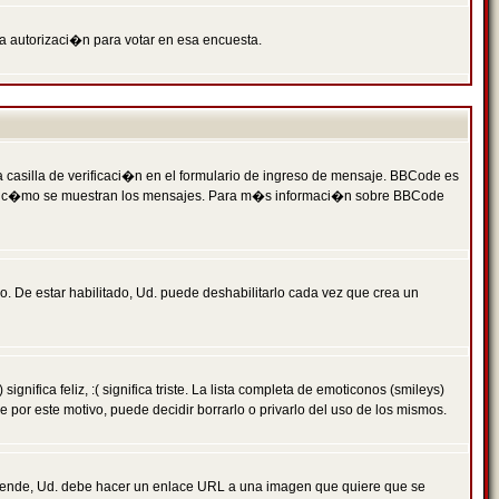
ga autorizaci�n para votar en esa encuesta.
asilla de verificaci�n en el formulario de ingreso de mensaje. BBCode es
 qu� y c�mo se muestran los mensajes. Para m�s informaci�n sobre BBCode
. De estar habilitado, Ud. puede deshabilitarlo cada vez que crea un
ca feliz, :( significa triste. La lista completa de emoticonos (smileys)
por este motivo, puede decidir borrarlo o privarlo del uso de los mismos.
 ende, Ud. debe hacer un enlace URL a una imagen que quiere que se