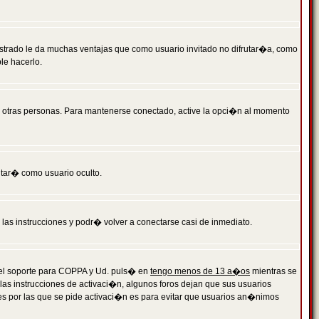
istrado le da muchas ventajas que como usuario invitado no difrutar�a, como
le hacerlo.
r otras personas. Para mantenerse conectado, active la opci�n al momento
ntar� como usuario oculto.
a las instrucciones y podr� volver a conectarse casi de inmediato.
o el soporte para COPPA y Ud. puls� en
tengo menos de 13 a�os
mientras se
 las instrucciones de activaci�n, algunos foros dejan que sus usuarios
ones por las que se pide activaci�n es para evitar que usuarios an�nimos