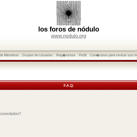
los foros de nódulo
www.nodulo.org
 de Miembros
Grupos de Usuarios
Reg�strese
Perfil
Con�ctese para revisar sus m
F.A.Q.
 conectados?