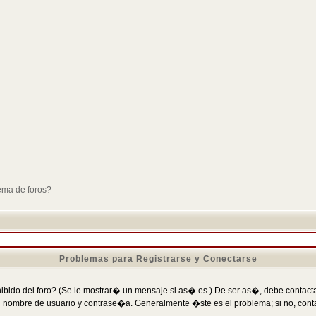
ema de foros?
Problemas para Registrarse y Conectarse
ibido del foro? (Se le mostrar� un mensaje si as� es.) De ser as�, debe contactar
 nombre de usuario y contrase�a. Generalmente �ste es el problema; si no, conta