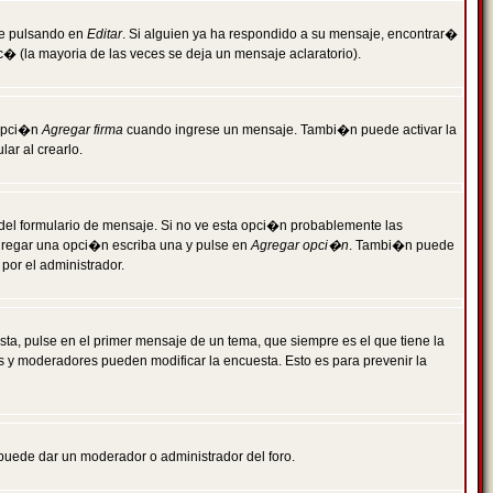
je pulsando en
Editar
. Si alguien ya ha respondido a su mensaje, encontrar�
c� (la mayoria de las veces se deja un mensaje aclaratorio).
 opci�n
Agregar firma
cuando ingrese un mensaje. Tambi�n puede activar la
ar al crearlo.
r del formulario de mensaje. Si no ve esta opci�n probablemente las
agregar una opci�n escriba una y pulse en
Agregar opci�n
. Tambi�n puede
por el administrador.
ta, pulse en el primer mensaje de un tema, que siempre es el que tiene la
es y moderadores pueden modificar la encuesta. Esto es para prevenir la
e puede dar un moderador o administrador del foro.