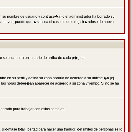
n su nombre de usuario y contrase�a) o el administrador ha borrado su
s nuevos, puede que �ste sea el caso. Intente registr�ndose de nuevo.
e se encuentra en la parte de arriba de cada p�gina.
tre en su perfil y defina su zona horaria de acuerdo a su ubicaci�n (ej.
o las horas deber�an aparecer de acuerdo a su zona y tiempo. Si no se ha
eparado para trabajar con estos cambios.
 si�ntase total libertad para hacer una traducci�n (miles de personas se lo