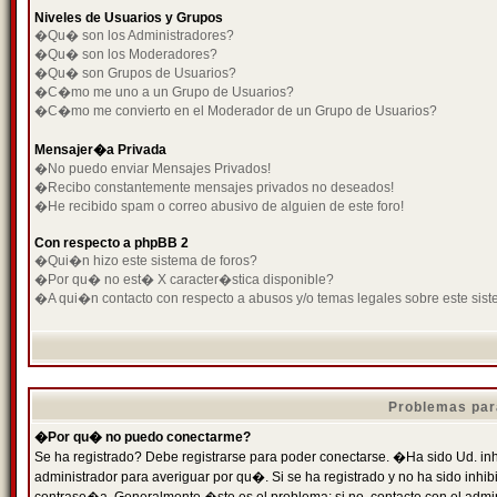
Niveles de Usuarios y Grupos
�Qu� son los Administradores?
�Qu� son los Moderadores?
�Qu� son Grupos de Usuarios?
�C�mo me uno a un Grupo de Usuarios?
�C�mo me convierto en el Moderador de un Grupo de Usuarios?
Mensajer�a Privada
�No puedo enviar Mensajes Privados!
�Recibo constantemente mensajes privados no deseados!
�He recibido spam o correo abusivo de alguien de este foro!
Con respecto a phpBB 2
�Qui�n hizo este sistema de foros?
�Por qu� no est� X caracter�stica disponible?
�A qui�n contacto con respecto a abusos y/o temas legales sobre este sist
Problemas par
�Por qu� no puedo conectarme?
Se ha registrado? Debe registrarse para poder conectarse. �Ha sido Ud. inh
administrador para averiguar por qu�. Si se ha registrado y no ha sido inh