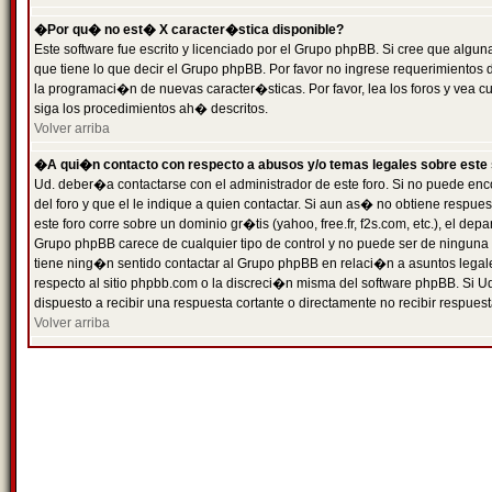
�Por qu� no est� X caracter�stica disponible?
Este software fue escrito y licenciado por el Grupo phpBB. Si cree que algun
que tiene lo que decir el Grupo phpBB. Por favor no ingrese requerimientos
la programaci�n de nuevas caracter�sticas. Por favor, lea los foros y vea c
siga los procedimientos ah� descritos.
Volver arriba
�A qui�n contacto con respecto a abusos y/o temas legales sobre este 
Ud. deber�a contactarse con el administrador de este foro. Si no puede enc
del foro y que el le indique a quien contactar. Si aun as� no obtiene resp
este foro corre sobre un dominio gr�tis (yahoo, free.fr, f2s.com, etc.), el d
Grupo phpBB carece de cualquier tipo de control y no puede ser de ninguna
tiene ning�n sentido contactar al Grupo phpBB en relaci�n a asuntos legal
respecto al sitio phpbb.com o la discreci�n misma del software phpBB. Si U
dispuesto a recibir una respuesta cortante o directamente no recibir respuest
Volver arriba