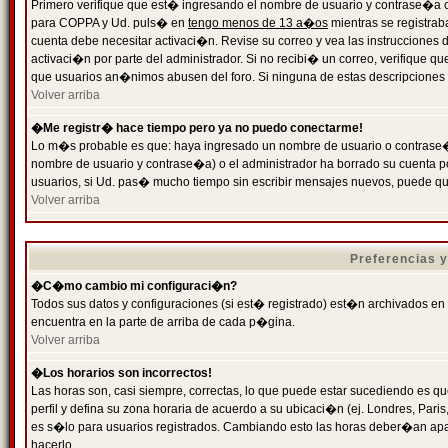
Primero verifique que est� ingresando el nombre de usuario y contrase�a cor
para COPPA y Ud. puls� en
tengo menos de 13 a�os
mientras se registrab
cuenta debe necesitar activaci�n. Revise su correo y vea las instrucciones d
activaci�n por parte del administrador. Si no recibi� un correo, verifique qu
que usuarios an�nimos abusen del foro. Si ninguna de estas descripciones c
Volver arriba
�Me registr� hace tiempo pero ya no puedo conectarme!
Lo m�s probable es que: haya ingresado un nombre de usuario o contrase�a
nombre de usuario y contrase�a) o el administrador ha borrado su cuenta p
usuarios, si Ud. pas� mucho tiempo sin escribir mensajes nuevos, puede qu
Volver arriba
Preferencias 
�C�mo cambio mi configuraci�n?
Todos sus datos y configuraciones (si est� registrado) est�n archivados en
encuentra en la parte de arriba de cada p�gina.
Volver arriba
�Los horarios son incorrectos!
Las horas son, casi siempre, correctas, lo que puede estar sucediendo es que
perfil y defina su zona horaria de acuerdo a su ubicaci�n (ej. Londres, Par
es s�lo para usuarios registrados. Cambiando esto las horas deber�an apar
hacerlo.