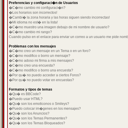
Preferencias y configuraci�n de Usuarios
�C�mo cambio mi configuraci�n?
�Los horarios son incorrectos!
�Cambi� la zona horaria y las horas siguen siendo incorrectas!
�Mi idioma no est� en la lista!
�C�mo muestro una imagen debajo de mi nombre de usuario?
�C�mo cambio mi rango?
Cuando pulso en el enlace para enviar un correo a un usuario me pide nom
Problemas con los mensajes
�C�mo creo un mensaje en un Tema o en un foro?
�C�mo modifico o borro un mensaje?
�C�mo adoso mi firma a mis mensajes?
�C�mo creo una encuesta?
�C�mo modifico o borro una encuesta?
�Por qu� no puedo acceder a ciertos Foros?
�Por qu� no puedo votar en encuestas?
Formatos y tipos de temas
�Qu� es BBCode?
�Puedo usar HTML?
�Qu� son los emoticonos o Smileys?
�Puedo colocar im�genes en los mensajes?
�Qu� son los Anuncios?
�Qu� son los Temas Permanentes?
�Qu� son los Temas Bloqueados?