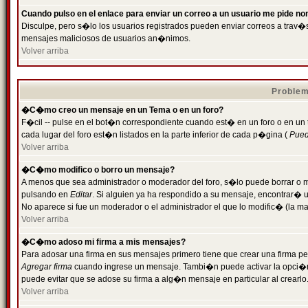
Cuando pulso en el enlace para enviar un correo a un usuario me pide n
Disculpe, pero s�lo los usuarios registrados pueden enviar correos a trav�s 
mensajes maliciosos de usuarios an�nimos.
Volver arriba
Problem
�C�mo creo un mensaje en un Tema o en un foro?
F�cil -- pulse en el bot�n correspondiente cuando est� en un foro o en un
cada lugar del foro est�n listados en la parte inferior de cada p�gina (
Puede
Volver arriba
�C�mo modifico o borro un mensaje?
A menos que sea administrador o moderador del foro, s�lo puede borrar o 
pulsando en
Editar
. Si alguien ya ha respondido a su mensaje, encontrar� 
No aparece si fue un moderador o el administrador el que lo modific� (la ma
Volver arriba
�C�mo adoso mi firma a mis mensajes?
Para adosar una firma en sus mensajes primero tiene que crear una firma pe
Agregar firma
cuando ingrese un mensaje. Tambi�n puede activar la opci�n 
puede evitar que se adose su firma a alg�n mensaje en particular al crearlo
Volver arriba