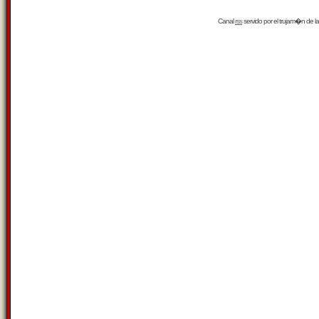
Canal
rss
servido por el
trujam�n
de la