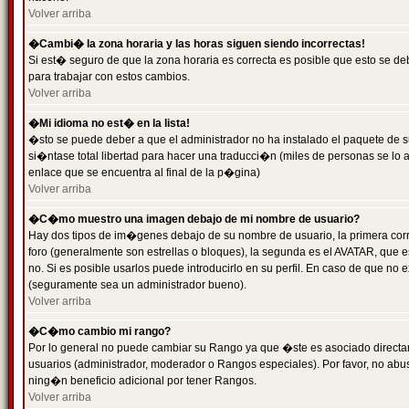
Volver arriba
�Cambi� la zona horaria y las horas siguen siendo incorrectas!
Si est� seguro de que la zona horaria es correcta es posible que esto se d
para trabajar con estos cambios.
Volver arriba
�Mi idioma no est� en la lista!
�sto se puede deber a que el administrador no ha instalado el paquete de s
si�ntase total libertad para hacer una traducci�n (miles de personas se lo
enlace que se encuentra al final de la p�gina)
Volver arriba
�C�mo muestro una imagen debajo de mi nombre de usuario?
Hay dos tipos de im�genes debajo de su nombre de usuario, la primera co
foro (generalmente son estrellas o bloques), la segunda es el AVATAR, que 
no. Si es posible usarlos puede introducirlo en su perfil. En caso de que no
(seguramente sea un administrador bueno).
Volver arriba
�C�mo cambio mi rango?
Por lo general no puede cambiar su Rango ya que �ste es asociado directame
usuarios (administrador, moderador o Rangos especiales). Por favor, no ab
ning�n beneficio adicional por tener Rangos.
Volver arriba