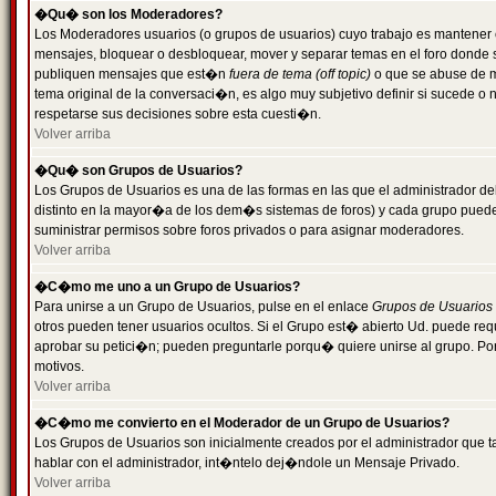
�Qu� son los Moderadores?
Los Moderadores usuarios (o grupos de usuarios) cuyo trabajo es mantener 
mensajes, bloquear o desbloquear, mover y separar temas en el foro donde
publiquen mensajes que est�n
fuera de tema (off topic)
o que se abuse de ma
tema original de la conversaci�n, es algo muy subjetivo definir si sucede 
respetarse sus decisiones sobre esta cuesti�n.
Volver arriba
�Qu� son Grupos de Usuarios?
Los Grupos de Usuarios es una de las formas en las que el administrador de
distinto en la mayor�a de los dem�s sistemas de foros) y cada grupo puede te
suministrar permisos sobre foros privados o para asignar moderadores.
Volver arriba
�C�mo me uno a un Grupo de Usuarios?
Para unirse a un Grupo de Usuarios, pulse en el enlace
Grupos de Usuarios
otros pueden tener usuarios ocultos. Si el Grupo est� abierto Ud. puede re
aprobar su petici�n; pueden preguntarle porqu� quiere unirse al grupo. Por
motivos.
Volver arriba
�C�mo me convierto en el Moderador de un Grupo de Usuarios?
Los Grupos de Usuarios son inicialmente creados por el administrador que
hablar con el administrador, int�ntelo dej�ndole un Mensaje Privado.
Volver arriba