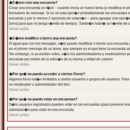
�C�mo creo una encuesta?
Crear una encuesta es f�cil -- cuando inicia un nuevo tema (o modifica el
formulario de mensaje. Si no ve esta opci�n probablemente las encuestas es
encuesta y por lo menos 2 opciones de votaci�n -- para agregar una opci�
[cero] para que no tenga l�mite de tiempo). Tambi�n habr� un l�mite de op
Volver arriba
�C�mo modifico o borro una encuesta?
Al igual que con los mensajes, s�lo puede modificar o borrar una encuesta 
en el primer mensaje de un tema, que siempre es el que tiene la encuesta as
Sin embargo, si ya existen votos, s�lo los administradores y moderadores pu
encuesta por medio de la edici�n de la misma a mitad de camino.
Volver arriba
�Por qu� no puedo acceder a ciertos Foros?
Algunos foros est�n limitados a ciertos usuarios o grupos de usuarios. Para 
un moderador o administrador del foro.
Volver arriba
�Por qu� no puedo votar en encuestas?
S�lo usuarios registrados pueden votar en las encuestas (para prevenir resu
autorizaci�n para votar en esa encuesta.
Volver arriba