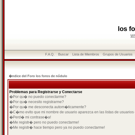
los f
w
F.A.Q.
Buscar
Lista de Miembros
Grupos de Usuarios
�ndice del Foro los foros de nódulo
Problemas para Registrarse y Conectarse
�Por qu� no puedo conectarme?
�Por qu� necesito registrarme?
�Por qu� me desconecta autom�ticamente?
�C�mo evito que mi nombre de usuario aparezca en las listas de usuarios
�Perd� mi contrase�a!
�Me registr� pero no puedo conectarme!
�Me registr� hace tiempo pero ya no puedo conectarme!