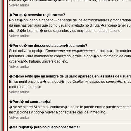
contrase�a. Generalmente �ste es el problema; si no, contacte con el admini
Volver arriba
�Por qu� necesito registrarme?
No est� obligado a hacerlo -- depende de los administradores y moderadores
da muchas ventajas que como usuario invitado no difrutar�a, como tener su
etc... S�lo le tomar� unos segundos y es muy recomendable hacerlo.
Volver arriba
�Por qu� me desconecta autom�ticamente?
Si no activa la opci�n
Conectarme autom�ticamente
, el foro s�lo lo mant
personas. Para mantenerse conectado, active la opci�n al momento de cone
cyber-caf�, trabajo, universidad, etc.
Volver arriba
�C�mo evito que mi nombre de usuario aparezca en las listas de usuar
En su perfil encontrar� una opci�n de
Ocultar mi estado de conexi�n
; si 
como usuario oculto.
Volver arriba
�Perd� mi contrase�a!
�No se altere! Si bien su contrase�a no se le puede enviar puede ser camb
instrucciones y podr� volver a conectarse casi de inmediato.
Volver arriba
�Me registr� pero no puedo conectarme!