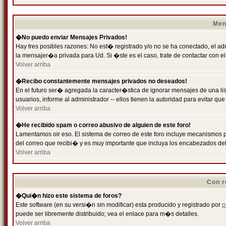
Men
�No puedo enviar Mensajes Privados!
Hay tres posibles razones: No est� registrado y/o no se ha conectado, el ad
la mensajer�a privada para Ud. Si �ste es el caso, trate de contactar con el
Volver arriba
�Recibo constantemente mensajes privados no deseados!
En el futuro ser� agregada la caracter�stica de ignorar mensajes de una l
usuarios, informe al administrador -- ellos tienen la autoridad para evitar 
Volver arriba
�He recibido spam o correo abusivo de alguien de este foro!
Lamentamos oir eso. El sistema de correo de este foro incluye mecanismos p
del correo que recibi� y es muy importante que incluya los encabezados de
Volver arriba
Con r
�Qui�n hizo este sistema de foros?
Este software (en su versi�n sin modificar) esta producido y registrado por
p
puede ser libremente distribuido; vea el enlace para m�s detalles.
Volver arriba