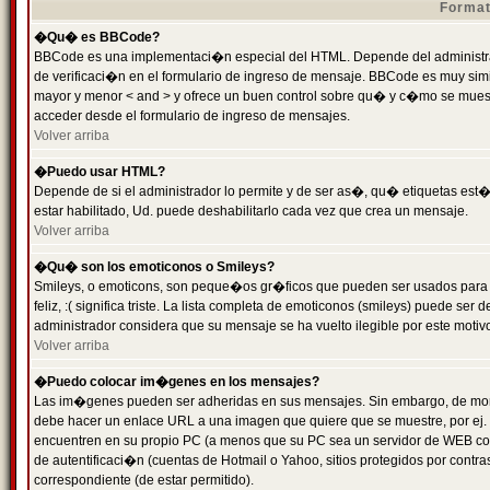
Format
�Qu� es BBCode?
BBCode es una implementaci�n especial del HTML. Depende del administrad
de verificaci�n en el formulario de ingreso de mensaje. BBCode es muy simila
mayor y menor < and > y ofrece un buen control sobre qu� y c�mo se mue
acceder desde el formulario de ingreso de mensajes.
Volver arriba
�Puedo usar HTML?
Depende de si el administrador lo permite y de ser as�, qu� etiquetas est�
estar habilitado, Ud. puede deshabilitarlo cada vez que crea un mensaje.
Volver arriba
�Qu� son los emoticonos o Smileys?
Smileys, o emoticons, son peque�os gr�ficos que pueden ser usados para 
feliz, :( significa triste. La lista completa de emoticonos (smileys) puede s
administrador considera que su mensaje se ha vuelto ilegible por este motivo
Volver arriba
�Puedo colocar im�genes en los mensajes?
Las im�genes pueden ser adheridas en sus mensajes. Sin embargo, de mome
debe hacer un enlace URL a una imagen que quiere que se muestre, por ej.
encuentren en su propio PC (a menos que su PC sea un servidor de WEB c
de autentificaci�n (cuentas de Hotmail o Yahoo, sitios protegidos por contr
correspondiente (de estar permitido).