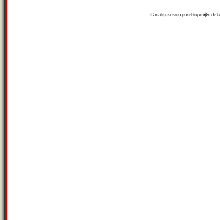
Canal
rss
servido por el
trujam�n
de la