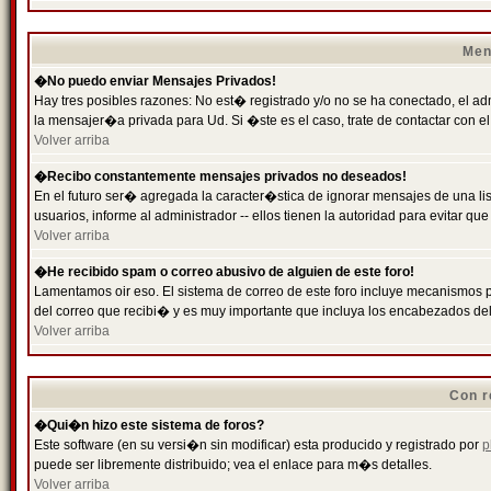
Men
�No puedo enviar Mensajes Privados!
Hay tres posibles razones: No est� registrado y/o no se ha conectado, el ad
la mensajer�a privada para Ud. Si �ste es el caso, trate de contactar con el
Volver arriba
�Recibo constantemente mensajes privados no deseados!
En el futuro ser� agregada la caracter�stica de ignorar mensajes de una l
usuarios, informe al administrador -- ellos tienen la autoridad para evitar 
Volver arriba
�He recibido spam o correo abusivo de alguien de este foro!
Lamentamos oir eso. El sistema de correo de este foro incluye mecanismos p
del correo que recibi� y es muy importante que incluya los encabezados de
Volver arriba
Con r
�Qui�n hizo este sistema de foros?
Este software (en su versi�n sin modificar) esta producido y registrado por
p
puede ser libremente distribuido; vea el enlace para m�s detalles.
Volver arriba