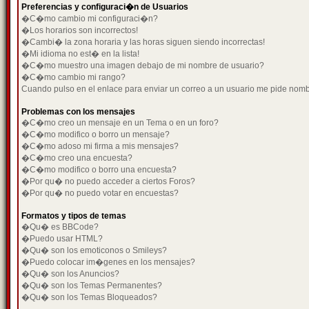
Preferencias y configuraci�n de Usuarios
�C�mo cambio mi configuraci�n?
�Los horarios son incorrectos!
�Cambi� la zona horaria y las horas siguen siendo incorrectas!
�Mi idioma no est� en la lista!
�C�mo muestro una imagen debajo de mi nombre de usuario?
�C�mo cambio mi rango?
Cuando pulso en el enlace para enviar un correo a un usuario me pide nom
Problemas con los mensajes
�C�mo creo un mensaje en un Tema o en un foro?
�C�mo modifico o borro un mensaje?
�C�mo adoso mi firma a mis mensajes?
�C�mo creo una encuesta?
�C�mo modifico o borro una encuesta?
�Por qu� no puedo acceder a ciertos Foros?
�Por qu� no puedo votar en encuestas?
Formatos y tipos de temas
�Qu� es BBCode?
�Puedo usar HTML?
�Qu� son los emoticonos o Smileys?
�Puedo colocar im�genes en los mensajes?
�Qu� son los Anuncios?
�Qu� son los Temas Permanentes?
�Qu� son los Temas Bloqueados?