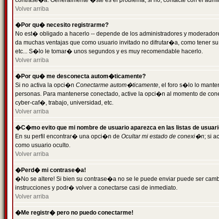
contrase�a. Generalmente �ste es el problema; si no, contacte con el admini
Volver arriba
�Por qu� necesito registrarme?
No est� obligado a hacerlo -- depende de los administradores y moderadores
da muchas ventajas que como usuario invitado no difrutar�a, como tener su
etc... S�lo le tomar� unos segundos y es muy recomendable hacerlo.
Volver arriba
�Por qu� me desconecta autom�ticamente?
Si no activa la opci�n
Conectarme autom�ticamente
, el foro s�lo lo mant
personas. Para mantenerse conectado, active la opci�n al momento de cone
cyber-caf�, trabajo, universidad, etc.
Volver arriba
�C�mo evito que mi nombre de usuario aparezca en las listas de usuar
En su perfil encontrar� una opci�n de
Ocultar mi estado de conexi�n
; si 
como usuario oculto.
Volver arriba
�Perd� mi contrase�a!
�No se altere! Si bien su contrase�a no se le puede enviar puede ser camb
instrucciones y podr� volver a conectarse casi de inmediato.
Volver arriba
�Me registr� pero no puedo conectarme!