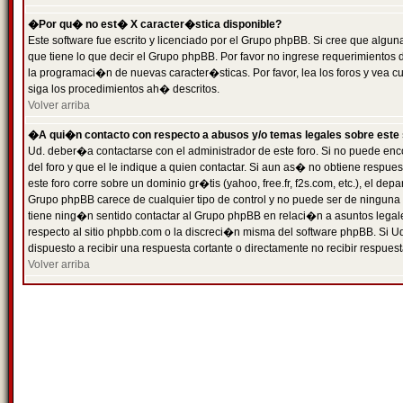
�Por qu� no est� X caracter�stica disponible?
Este software fue escrito y licenciado por el Grupo phpBB. Si cree que algun
que tiene lo que decir el Grupo phpBB. Por favor no ingrese requerimientos
la programaci�n de nuevas caracter�sticas. Por favor, lea los foros y vea c
siga los procedimientos ah� descritos.
Volver arriba
�A qui�n contacto con respecto a abusos y/o temas legales sobre este 
Ud. deber�a contactarse con el administrador de este foro. Si no puede enc
del foro y que el le indique a quien contactar. Si aun as� no obtiene resp
este foro corre sobre un dominio gr�tis (yahoo, free.fr, f2s.com, etc.), el d
Grupo phpBB carece de cualquier tipo de control y no puede ser de ninguna
tiene ning�n sentido contactar al Grupo phpBB en relaci�n a asuntos legal
respecto al sitio phpbb.com o la discreci�n misma del software phpBB. Si U
dispuesto a recibir una respuesta cortante o directamente no recibir respuest
Volver arriba