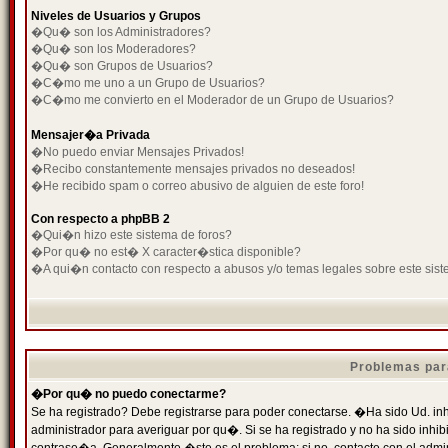
Niveles de Usuarios y Grupos
�Qu� son los Administradores?
�Qu� son los Moderadores?
�Qu� son Grupos de Usuarios?
�C�mo me uno a un Grupo de Usuarios?
�C�mo me convierto en el Moderador de un Grupo de Usuarios?
Mensajer�a Privada
�No puedo enviar Mensajes Privados!
�Recibo constantemente mensajes privados no deseados!
�He recibido spam o correo abusivo de alguien de este foro!
Con respecto a phpBB 2
�Qui�n hizo este sistema de foros?
�Por qu� no est� X caracter�stica disponible?
�A qui�n contacto con respecto a abusos y/o temas legales sobre este sist
Problemas par
�Por qu� no puedo conectarme?
Se ha registrado? Debe registrarse para poder conectarse. �Ha sido Ud. inh
administrador para averiguar por qu�. Si se ha registrado y no ha sido inh