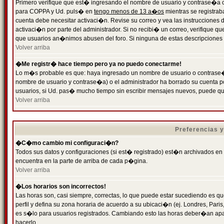
Primero verifique que est� ingresando el nombre de usuario y contrase�a cor
para COPPA y Ud. puls� en
tengo menos de 13 a�os
mientras se registrab
cuenta debe necesitar activaci�n. Revise su correo y vea las instrucciones d
activaci�n por parte del administrador. Si no recibi� un correo, verifique qu
que usuarios an�nimos abusen del foro. Si ninguna de estas descripciones c
Volver arriba
�Me registr� hace tiempo pero ya no puedo conectarme!
Lo m�s probable es que: haya ingresado un nombre de usuario o contrase�a
nombre de usuario y contrase�a) o el administrador ha borrado su cuenta p
usuarios, si Ud. pas� mucho tiempo sin escribir mensajes nuevos, puede qu
Volver arriba
Preferencias 
�C�mo cambio mi configuraci�n?
Todos sus datos y configuraciones (si est� registrado) est�n archivados en
encuentra en la parte de arriba de cada p�gina.
Volver arriba
�Los horarios son incorrectos!
Las horas son, casi siempre, correctas, lo que puede estar sucediendo es que
perfil y defina su zona horaria de acuerdo a su ubicaci�n (ej. Londres, Par
es s�lo para usuarios registrados. Cambiando esto las horas deber�an apar
hacerlo.