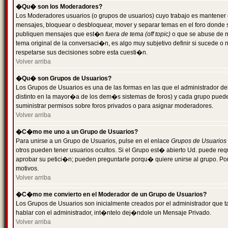
�Qu� son los Moderadores?
Los Moderadores usuarios (o grupos de usuarios) cuyo trabajo es mantener 
mensajes, bloquear o desbloquear, mover y separar temas en el foro donde
publiquen mensajes que est�n
fuera de tema (off topic)
o que se abuse de ma
tema original de la conversaci�n, es algo muy subjetivo definir si sucede 
respetarse sus decisiones sobre esta cuesti�n.
Volver arriba
�Qu� son Grupos de Usuarios?
Los Grupos de Usuarios es una de las formas en las que el administrador de
distinto en la mayor�a de los dem�s sistemas de foros) y cada grupo puede te
suministrar permisos sobre foros privados o para asignar moderadores.
Volver arriba
�C�mo me uno a un Grupo de Usuarios?
Para unirse a un Grupo de Usuarios, pulse en el enlace
Grupos de Usuarios
otros pueden tener usuarios ocultos. Si el Grupo est� abierto Ud. puede re
aprobar su petici�n; pueden preguntarle porqu� quiere unirse al grupo. Por
motivos.
Volver arriba
�C�mo me convierto en el Moderador de un Grupo de Usuarios?
Los Grupos de Usuarios son inicialmente creados por el administrador que
hablar con el administrador, int�ntelo dej�ndole un Mensaje Privado.
Volver arriba