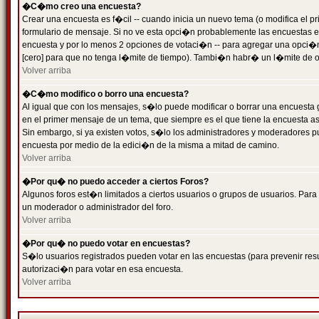
�C�mo creo una encuesta?
Crear una encuesta es f�cil -- cuando inicia un nuevo tema (o modifica el
formulario de mensaje. Si no ve esta opci�n probablemente las encuestas es
encuesta y por lo menos 2 opciones de votaci�n -- para agregar una opci�
[cero] para que no tenga l�mite de tiempo). Tambi�n habr� un l�mite de op
Volver arriba
�C�mo modifico o borro una encuesta?
Al igual que con los mensajes, s�lo puede modificar o borrar una encuesta 
en el primer mensaje de un tema, que siempre es el que tiene la encuesta as
Sin embargo, si ya existen votos, s�lo los administradores y moderadores pu
encuesta por medio de la edici�n de la misma a mitad de camino.
Volver arriba
�Por qu� no puedo acceder a ciertos Foros?
Algunos foros est�n limitados a ciertos usuarios o grupos de usuarios. Para 
un moderador o administrador del foro.
Volver arriba
�Por qu� no puedo votar en encuestas?
S�lo usuarios registrados pueden votar en las encuestas (para prevenir resu
autorizaci�n para votar en esa encuesta.
Volver arriba