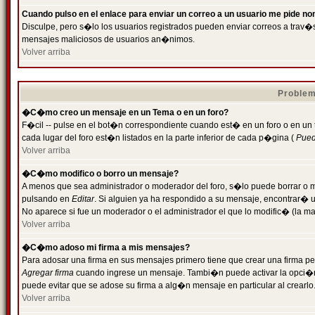
Cuando pulso en el enlace para enviar un correo a un usuario me pide n
Disculpe, pero s�lo los usuarios registrados pueden enviar correos a trav�s 
mensajes maliciosos de usuarios an�nimos.
Volver arriba
Problem
�C�mo creo un mensaje en un Tema o en un foro?
F�cil -- pulse en el bot�n correspondiente cuando est� en un foro o en un
cada lugar del foro est�n listados en la parte inferior de cada p�gina (
Puede
Volver arriba
�C�mo modifico o borro un mensaje?
A menos que sea administrador o moderador del foro, s�lo puede borrar o 
pulsando en
Editar
. Si alguien ya ha respondido a su mensaje, encontrar� 
No aparece si fue un moderador o el administrador el que lo modific� (la ma
Volver arriba
�C�mo adoso mi firma a mis mensajes?
Para adosar una firma en sus mensajes primero tiene que crear una firma pe
Agregar firma
cuando ingrese un mensaje. Tambi�n puede activar la opci�n 
puede evitar que se adose su firma a alg�n mensaje en particular al crearlo
Volver arriba