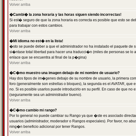
Volver arriba
�Cambi� la zona horaria y las horas siguen siendo incorrectas!
Si est� seguro de que la zona horaria es correcta es posible que esto se d
para trabajar con estos cambios.
Volver arriba
�Mi idioma no est� en la lista!
�sto se puede deber a que el administrador no ha instalado el paquete de s
si�ntase total libertad para hacer una traducci�n (miles de personas se lo
enlace que se encuentra al final de la p�gina)
Volver arriba
�C�mo muestro una imagen debajo de mi nombre de usuario?
Hay dos tipos de im�genes debajo de su nombre de usuario, la primera co
foro (generalmente son estrellas o bloques), la segunda es el AVATAR, que 
no. Si es posible usarlos puede introducirlo en su perfil. En caso de que no
(seguramente sea un administrador bueno).
Volver arriba
�C�mo cambio mi rango?
Por lo general no puede cambiar su Rango ya que �ste es asociado directame
usuarios (administrador, moderador o Rangos especiales). Por favor, no ab
ning�n beneficio adicional por tener Rangos.
Volver arriba