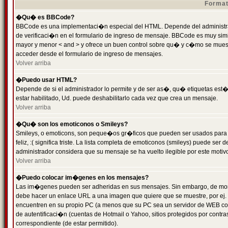
Format
�Qu� es BBCode?
BBCode es una implementaci�n especial del HTML. Depende del administrad
de verificaci�n en el formulario de ingreso de mensaje. BBCode es muy simila
mayor y menor < and > y ofrece un buen control sobre qu� y c�mo se mue
acceder desde el formulario de ingreso de mensajes.
Volver arriba
�Puedo usar HTML?
Depende de si el administrador lo permite y de ser as�, qu� etiquetas est�
estar habilitado, Ud. puede deshabilitarlo cada vez que crea un mensaje.
Volver arriba
�Qu� son los emoticonos o Smileys?
Smileys, o emoticons, son peque�os gr�ficos que pueden ser usados para 
feliz, :( significa triste. La lista completa de emoticonos (smileys) puede s
administrador considera que su mensaje se ha vuelto ilegible por este motivo
Volver arriba
�Puedo colocar im�genes en los mensajes?
Las im�genes pueden ser adheridas en sus mensajes. Sin embargo, de mome
debe hacer un enlace URL a una imagen que quiere que se muestre, por ej.
encuentren en su propio PC (a menos que su PC sea un servidor de WEB c
de autentificaci�n (cuentas de Hotmail o Yahoo, sitios protegidos por contr
correspondiente (de estar permitido).