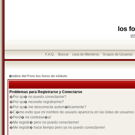
los f
w
F.A.Q.
Buscar
Lista de Miembros
Grupos de Usuarios
�ndice del Foro los foros de nódulo
Problemas para Registrarse y Conectarse
�Por qu� no puedo conectarme?
�Por qu� necesito registrarme?
�Por qu� me desconecta autom�ticamente?
�C�mo evito que mi nombre de usuario aparezca en las listas de usuarios
�Perd� mi contrase�a!
�Me registr� pero no puedo conectarme!
�Me registr� hace tiempo pero ya no puedo conectarme!