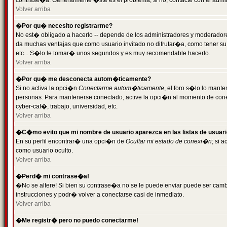
contrase�a. Generalmente �ste es el problema; si no, contacte con el admini
Volver arriba
�Por qu� necesito registrarme?
No est� obligado a hacerlo -- depende de los administradores y moderadores
da muchas ventajas que como usuario invitado no difrutar�a, como tener su
etc... S�lo le tomar� unos segundos y es muy recomendable hacerlo.
Volver arriba
�Por qu� me desconecta autom�ticamente?
Si no activa la opci�n
Conectarme autom�ticamente
, el foro s�lo lo mant
personas. Para mantenerse conectado, active la opci�n al momento de cone
cyber-caf�, trabajo, universidad, etc.
Volver arriba
�C�mo evito que mi nombre de usuario aparezca en las listas de usuar
En su perfil encontrar� una opci�n de
Ocultar mi estado de conexi�n
; si 
como usuario oculto.
Volver arriba
�Perd� mi contrase�a!
�No se altere! Si bien su contrase�a no se le puede enviar puede ser camb
instrucciones y podr� volver a conectarse casi de inmediato.
Volver arriba
�Me registr� pero no puedo conectarme!