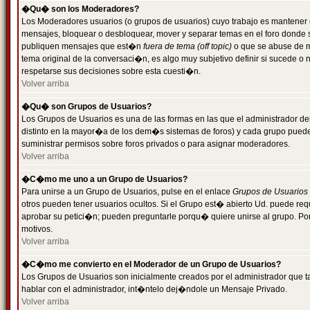
�Qu� son los Moderadores?
Los Moderadores usuarios (o grupos de usuarios) cuyo trabajo es mantener 
mensajes, bloquear o desbloquear, mover y separar temas en el foro donde
publiquen mensajes que est�n
fuera de tema (off topic)
o que se abuse de ma
tema original de la conversaci�n, es algo muy subjetivo definir si sucede 
respetarse sus decisiones sobre esta cuesti�n.
Volver arriba
�Qu� son Grupos de Usuarios?
Los Grupos de Usuarios es una de las formas en las que el administrador de
distinto en la mayor�a de los dem�s sistemas de foros) y cada grupo puede te
suministrar permisos sobre foros privados o para asignar moderadores.
Volver arriba
�C�mo me uno a un Grupo de Usuarios?
Para unirse a un Grupo de Usuarios, pulse en el enlace
Grupos de Usuarios
otros pueden tener usuarios ocultos. Si el Grupo est� abierto Ud. puede re
aprobar su petici�n; pueden preguntarle porqu� quiere unirse al grupo. Por
motivos.
Volver arriba
�C�mo me convierto en el Moderador de un Grupo de Usuarios?
Los Grupos de Usuarios son inicialmente creados por el administrador que
hablar con el administrador, int�ntelo dej�ndole un Mensaje Privado.
Volver arriba