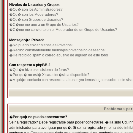
Niveles de Usuarios y Grupos
�Qu� son los Administradores?
�Qu� son los Moderadores?
�Qu� son Grupos de Usuarios?
�C�mo me uno a un Grupo de Usuarios?
�C�mo me convierto en el Moderador de un Grupo de Usuarios?
Mensajer�a Privada
�No puedo enviar Mensajes Privados!
�Recibo constantemente mensajes privados no deseados!
�He recibido spam o correo abusivo de alguien de este foro!
Con respecto a phpBB 2
�Qui�n hizo este sistema de foros?
�Por qu� no est� X caracter�stica disponible?
�A qui�n contacto con respecto a abusos y/o temas legales sobre este sist
Problemas par
�Por qu� no puedo conectarme?
Se ha registrado? Debe registrarse para poder conectarse. �Ha sido Ud. inh
administrador para averiguar por qu�. Si se ha registrado y no ha sido inh