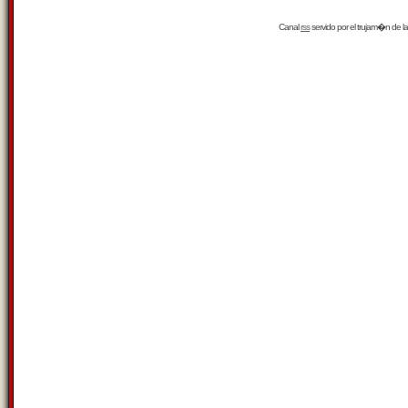
Canal
rss
servido por el
trujam�n
de la