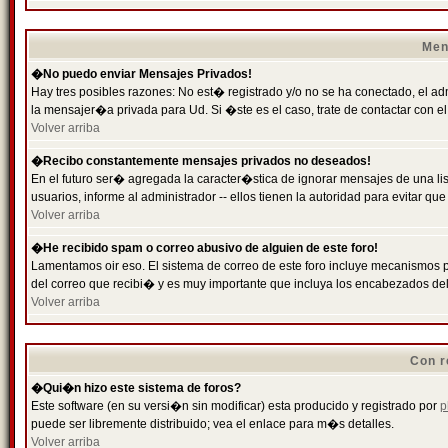
Men
�No puedo enviar Mensajes Privados!
Hay tres posibles razones: No est� registrado y/o no se ha conectado, el ad
la mensajer�a privada para Ud. Si �ste es el caso, trate de contactar con el
Volver arriba
�Recibo constantemente mensajes privados no deseados!
En el futuro ser� agregada la caracter�stica de ignorar mensajes de una l
usuarios, informe al administrador -- ellos tienen la autoridad para evitar 
Volver arriba
�He recibido spam o correo abusivo de alguien de este foro!
Lamentamos oir eso. El sistema de correo de este foro incluye mecanismos p
del correo que recibi� y es muy importante que incluya los encabezados de
Volver arriba
Con r
�Qui�n hizo este sistema de foros?
Este software (en su versi�n sin modificar) esta producido y registrado por
p
puede ser libremente distribuido; vea el enlace para m�s detalles.
Volver arriba