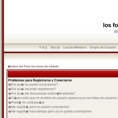
los f
w
F.A.Q.
Buscar
Lista de Miembros
Grupos de Usuarios
�ndice del Foro los foros de nódulo
Problemas para Registrarse y Conectarse
�Por qu� no puedo conectarme?
�Por qu� necesito registrarme?
�Por qu� me desconecta autom�ticamente?
�C�mo evito que mi nombre de usuario aparezca en las listas de usuarios
�Perd� mi contrase�a!
�Me registr� pero no puedo conectarme!
�Me registr� hace tiempo pero ya no puedo conectarme!