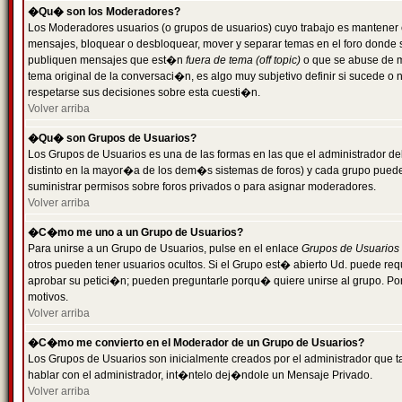
�Qu� son los Moderadores?
Los Moderadores usuarios (o grupos de usuarios) cuyo trabajo es mantener 
mensajes, bloquear o desbloquear, mover y separar temas en el foro donde
publiquen mensajes que est�n
fuera de tema (off topic)
o que se abuse de ma
tema original de la conversaci�n, es algo muy subjetivo definir si sucede 
respetarse sus decisiones sobre esta cuesti�n.
Volver arriba
�Qu� son Grupos de Usuarios?
Los Grupos de Usuarios es una de las formas en las que el administrador de
distinto en la mayor�a de los dem�s sistemas de foros) y cada grupo puede te
suministrar permisos sobre foros privados o para asignar moderadores.
Volver arriba
�C�mo me uno a un Grupo de Usuarios?
Para unirse a un Grupo de Usuarios, pulse en el enlace
Grupos de Usuarios
otros pueden tener usuarios ocultos. Si el Grupo est� abierto Ud. puede re
aprobar su petici�n; pueden preguntarle porqu� quiere unirse al grupo. Por
motivos.
Volver arriba
�C�mo me convierto en el Moderador de un Grupo de Usuarios?
Los Grupos de Usuarios son inicialmente creados por el administrador que
hablar con el administrador, int�ntelo dej�ndole un Mensaje Privado.
Volver arriba