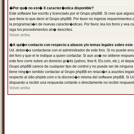
�Por qu� no est� X caracter�stica disponible?
Este software fue escrito y licenciado por el Grupo phpBB. Si cree que algun
que tiene lo que decir el Grupo phpBB. Por favor no ingrese requerimientos
la programaci�n de nuevas caracter�sticas. Por favor, lea los foros y vea c
siga los procedimientos ah� descritos.
Volver arriba
�A qui�n contacto con respecto a abusos y/o temas legales sobre este 
Ud. deber�a contactarse con el administrador de este foro. Si no puede enc
del foro y que el le indique a quien contactar. Si aun as� no obtiene resp
este foro corre sobre un dominio gr�tis (yahoo, free.fr, f2s.com, etc.), el d
Grupo phpBB carece de cualquier tipo de control y no puede ser de ninguna
tiene ning�n sentido contactar al Grupo phpBB en relaci�n a asuntos legal
respecto al sitio phpbb.com o la discreci�n misma del software phpBB. Si U
dispuesto a recibir una respuesta cortante o directamente no recibir respuest
Volver arriba