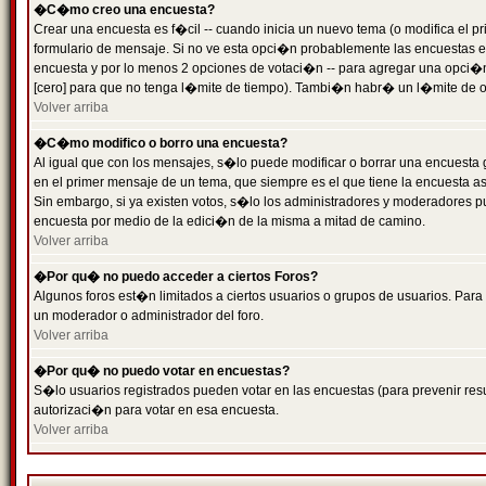
�C�mo creo una encuesta?
Crear una encuesta es f�cil -- cuando inicia un nuevo tema (o modifica el
formulario de mensaje. Si no ve esta opci�n probablemente las encuestas es
encuesta y por lo menos 2 opciones de votaci�n -- para agregar una opci�
[cero] para que no tenga l�mite de tiempo). Tambi�n habr� un l�mite de op
Volver arriba
�C�mo modifico o borro una encuesta?
Al igual que con los mensajes, s�lo puede modificar o borrar una encuesta 
en el primer mensaje de un tema, que siempre es el que tiene la encuesta as
Sin embargo, si ya existen votos, s�lo los administradores y moderadores pu
encuesta por medio de la edici�n de la misma a mitad de camino.
Volver arriba
�Por qu� no puedo acceder a ciertos Foros?
Algunos foros est�n limitados a ciertos usuarios o grupos de usuarios. Para 
un moderador o administrador del foro.
Volver arriba
�Por qu� no puedo votar en encuestas?
S�lo usuarios registrados pueden votar en las encuestas (para prevenir resu
autorizaci�n para votar en esa encuesta.
Volver arriba