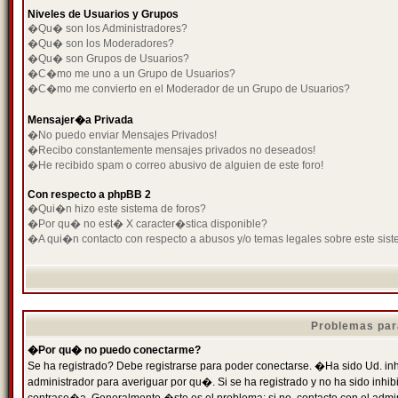
Niveles de Usuarios y Grupos
�Qu� son los Administradores?
�Qu� son los Moderadores?
�Qu� son Grupos de Usuarios?
�C�mo me uno a un Grupo de Usuarios?
�C�mo me convierto en el Moderador de un Grupo de Usuarios?
Mensajer�a Privada
�No puedo enviar Mensajes Privados!
�Recibo constantemente mensajes privados no deseados!
�He recibido spam o correo abusivo de alguien de este foro!
Con respecto a phpBB 2
�Qui�n hizo este sistema de foros?
�Por qu� no est� X caracter�stica disponible?
�A qui�n contacto con respecto a abusos y/o temas legales sobre este sist
Problemas par
�Por qu� no puedo conectarme?
Se ha registrado? Debe registrarse para poder conectarse. �Ha sido Ud. inh
administrador para averiguar por qu�. Si se ha registrado y no ha sido inh