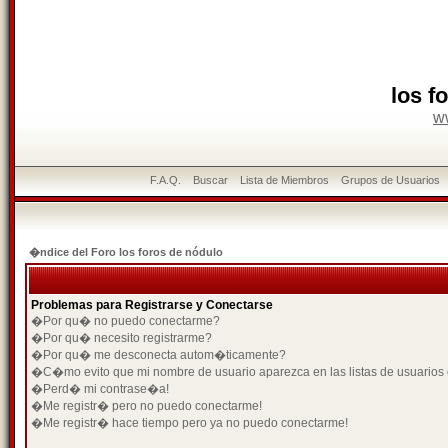
los f
w
F.A.Q.
Buscar
Lista de Miembros
Grupos de Usuarios
�ndice del Foro los foros de nódulo
Problemas para Registrarse y Conectarse
�Por qu� no puedo conectarme?
�Por qu� necesito registrarme?
�Por qu� me desconecta autom�ticamente?
�C�mo evito que mi nombre de usuario aparezca en las listas de usuarios
�Perd� mi contrase�a!
�Me registr� pero no puedo conectarme!
�Me registr� hace tiempo pero ya no puedo conectarme!