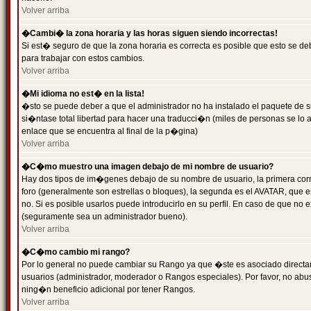
Volver arriba
�Cambi� la zona horaria y las horas siguen siendo incorrectas!
Si est� seguro de que la zona horaria es correcta es posible que esto se d
para trabajar con estos cambios.
Volver arriba
�Mi idioma no est� en la lista!
�sto se puede deber a que el administrador no ha instalado el paquete de s
si�ntase total libertad para hacer una traducci�n (miles de personas se lo
enlace que se encuentra al final de la p�gina)
Volver arriba
�C�mo muestro una imagen debajo de mi nombre de usuario?
Hay dos tipos de im�genes debajo de su nombre de usuario, la primera co
foro (generalmente son estrellas o bloques), la segunda es el AVATAR, que 
no. Si es posible usarlos puede introducirlo en su perfil. En caso de que no
(seguramente sea un administrador bueno).
Volver arriba
�C�mo cambio mi rango?
Por lo general no puede cambiar su Rango ya que �ste es asociado directame
usuarios (administrador, moderador o Rangos especiales). Por favor, no ab
ning�n beneficio adicional por tener Rangos.
Volver arriba