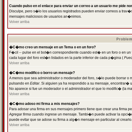
Cuando pulso en el enlace para enviar un correo a un usuario me pide n
Disculpe, pero s�lo los usuarios registrados pueden enviar correos a trav�s 
mensajes maliciosos de usuarios an�nimos.
Volver arriba
Problem
�C�mo creo un mensaje en un Tema o en un foro?
F�cil -- pulse en el bot�n correspondiente cuando est� en un foro o en un
cada lugar del foro est�n listados en la parte inferior de cada p�gina (
Puede
Volver arriba
�C�mo modifico o borro un mensaje?
A menos que sea administrador o moderador del foro, s�lo puede borrar o 
pulsando en
Editar
. Si alguien ya ha respondido a su mensaje, encontrar� 
No aparece si fue un moderador o el administrador el que lo modific� (la ma
Volver arriba
�C�mo adoso mi firma a mis mensajes?
Para adosar una firma en sus mensajes primero tiene que crear una firma pe
Agregar firma
cuando ingrese un mensaje. Tambi�n puede activar la opci�n 
puede evitar que se adose su firma a alg�n mensaje en particular al crearlo
Volver arriba