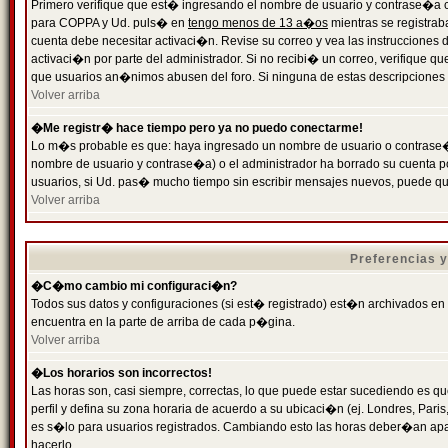
Primero verifique que est� ingresando el nombre de usuario y contrase�a cor
para COPPA y Ud. puls� en
tengo menos de 13 a�os
mientras se registrab
cuenta debe necesitar activaci�n. Revise su correo y vea las instrucciones d
activaci�n por parte del administrador. Si no recibi� un correo, verifique qu
que usuarios an�nimos abusen del foro. Si ninguna de estas descripciones c
Volver arriba
�Me registr� hace tiempo pero ya no puedo conectarme!
Lo m�s probable es que: haya ingresado un nombre de usuario o contrase�a
nombre de usuario y contrase�a) o el administrador ha borrado su cuenta p
usuarios, si Ud. pas� mucho tiempo sin escribir mensajes nuevos, puede qu
Volver arriba
Preferencias 
�C�mo cambio mi configuraci�n?
Todos sus datos y configuraciones (si est� registrado) est�n archivados en
encuentra en la parte de arriba de cada p�gina.
Volver arriba
�Los horarios son incorrectos!
Las horas son, casi siempre, correctas, lo que puede estar sucediendo es que
perfil y defina su zona horaria de acuerdo a su ubicaci�n (ej. Londres, Par
es s�lo para usuarios registrados. Cambiando esto las horas deber�an apar
hacerlo.