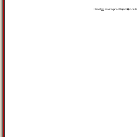
Canal
rss
servido por el
trujam�n
de la