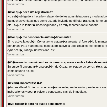
contrase�a. Generalmente �ste es el problema; si no, contacte con el admini
Volver arriba
�Por qu� necesito registrarme?
No est� obligado a hacerlo -- depende de los administradores y moderadores
da muchas ventajas que como usuario invitado no difrutar�a, como tener su
etc... S�lo le tomar� unos segundos y es muy recomendable hacerlo.
Volver arriba
�Por qu� me desconecta autom�ticamente?
Si no activa la opci�n
Conectarme autom�ticamente
, el foro s�lo lo mant
personas. Para mantenerse conectado, active la opci�n al momento de cone
cyber-caf�, trabajo, universidad, etc.
Volver arriba
�C�mo evito que mi nombre de usuario aparezca en las listas de usuar
En su perfil encontrar� una opci�n de
Ocultar mi estado de conexi�n
; si 
como usuario oculto.
Volver arriba
�Perd� mi contrase�a!
�No se altere! Si bien su contrase�a no se le puede enviar puede ser camb
instrucciones y podr� volver a conectarse casi de inmediato.
Volver arriba
�Me registr� pero no puedo conectarme!