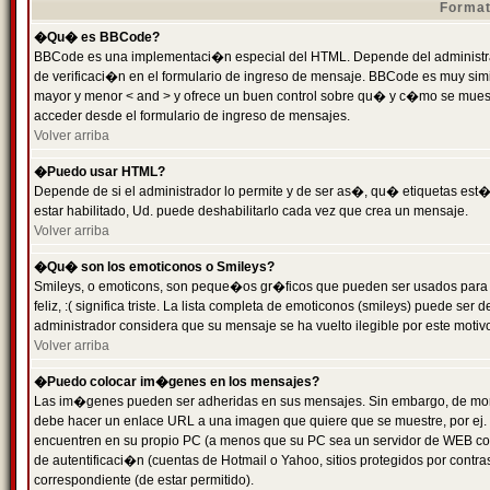
Format
�Qu� es BBCode?
BBCode es una implementaci�n especial del HTML. Depende del administrad
de verificaci�n en el formulario de ingreso de mensaje. BBCode es muy simila
mayor y menor < and > y ofrece un buen control sobre qu� y c�mo se mue
acceder desde el formulario de ingreso de mensajes.
Volver arriba
�Puedo usar HTML?
Depende de si el administrador lo permite y de ser as�, qu� etiquetas est�
estar habilitado, Ud. puede deshabilitarlo cada vez que crea un mensaje.
Volver arriba
�Qu� son los emoticonos o Smileys?
Smileys, o emoticons, son peque�os gr�ficos que pueden ser usados para 
feliz, :( significa triste. La lista completa de emoticonos (smileys) puede s
administrador considera que su mensaje se ha vuelto ilegible por este motivo
Volver arriba
�Puedo colocar im�genes en los mensajes?
Las im�genes pueden ser adheridas en sus mensajes. Sin embargo, de mome
debe hacer un enlace URL a una imagen que quiere que se muestre, por ej.
encuentren en su propio PC (a menos que su PC sea un servidor de WEB c
de autentificaci�n (cuentas de Hotmail o Yahoo, sitios protegidos por contr
correspondiente (de estar permitido).