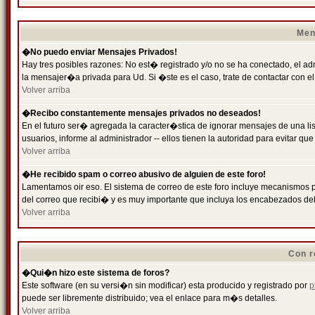
Men
�No puedo enviar Mensajes Privados!
Hay tres posibles razones: No est� registrado y/o no se ha conectado, el ad
la mensajer�a privada para Ud. Si �ste es el caso, trate de contactar con el
Volver arriba
�Recibo constantemente mensajes privados no deseados!
En el futuro ser� agregada la caracter�stica de ignorar mensajes de una l
usuarios, informe al administrador -- ellos tienen la autoridad para evitar 
Volver arriba
�He recibido spam o correo abusivo de alguien de este foro!
Lamentamos oir eso. El sistema de correo de este foro incluye mecanismos p
del correo que recibi� y es muy importante que incluya los encabezados de
Volver arriba
Con r
�Qui�n hizo este sistema de foros?
Este software (en su versi�n sin modificar) esta producido y registrado por
p
puede ser libremente distribuido; vea el enlace para m�s detalles.
Volver arriba