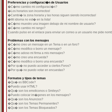
Preferencias y configuraci�n de Usuarios
�C�mo cambio mi configuraci�n?
�Los horarios son incorrectos!
�Cambi� la zona horaria y las horas siguen siendo incorrectas!
�Mi idioma no est� en la lista!
�C�mo muestro una imagen debajo de mi nombre de usuario?
�C�mo cambio mi rango?
Cuando pulso en el enlace para enviar un correo a un usuario me pide nom
Problemas con los mensajes
�C�mo creo un mensaje en un Tema o en un foro?
�C�mo modifico o borro un mensaje?
�C�mo adoso mi firma a mis mensajes?
�C�mo creo una encuesta?
�C�mo modifico o borro una encuesta?
�Por qu� no puedo acceder a ciertos Foros?
�Por qu� no puedo votar en encuestas?
Formatos y tipos de temas
�Qu� es BBCode?
�Puedo usar HTML?
�Qu� son los emoticonos o Smileys?
�Puedo colocar im�genes en los mensajes?
�Qu� son los Anuncios?
�Qu� son los Temas Permanentes?
�Qu� son los Temas Bloqueados?