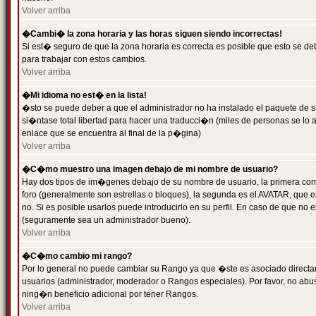
Volver arriba
�Cambi� la zona horaria y las horas siguen siendo incorrectas!
Si est� seguro de que la zona horaria es correcta es posible que esto se d
para trabajar con estos cambios.
Volver arriba
�Mi idioma no est� en la lista!
�sto se puede deber a que el administrador no ha instalado el paquete de s
si�ntase total libertad para hacer una traducci�n (miles de personas se lo
enlace que se encuentra al final de la p�gina)
Volver arriba
�C�mo muestro una imagen debajo de mi nombre de usuario?
Hay dos tipos de im�genes debajo de su nombre de usuario, la primera co
foro (generalmente son estrellas o bloques), la segunda es el AVATAR, que 
no. Si es posible usarlos puede introducirlo en su perfil. En caso de que no
(seguramente sea un administrador bueno).
Volver arriba
�C�mo cambio mi rango?
Por lo general no puede cambiar su Rango ya que �ste es asociado directame
usuarios (administrador, moderador o Rangos especiales). Por favor, no ab
ning�n beneficio adicional por tener Rangos.
Volver arriba