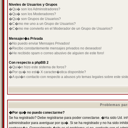
Niveles de Usuarios y Grupos
�Qu� son los Administradores?
�Qu� son los Moderadores?
�Qu� son Grupos de Usuarios?
�C�mo me uno a un Grupo de Usuarios?
�C�mo me convierto en el Moderador de un Grupo de Usuarios?
Mensajer�a Privada
�No puedo enviar Mensajes Privados!
�Recibo constantemente mensajes privados no deseados!
�He recibido spam o correo abusivo de alguien de este foro!
Con respecto a phpBB 2
�Qui�n hizo este sistema de foros?
�Por qu� no est� X caracter�stica disponible?
�A qui�n contacto con respecto a abusos y/o temas legales sobre este sist
Problemas par
�Por qu� no puedo conectarme?
Se ha registrado? Debe registrarse para poder conectarse. �Ha sido Ud. inh
administrador para averiguar por qu�. Si se ha registrado y no ha sido inh