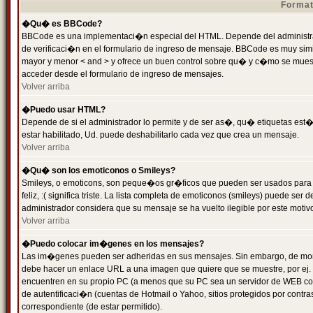
Format
�Qu� es BBCode?
BBCode es una implementaci�n especial del HTML. Depende del administrad
de verificaci�n en el formulario de ingreso de mensaje. BBCode es muy simila
mayor y menor < and > y ofrece un buen control sobre qu� y c�mo se mue
acceder desde el formulario de ingreso de mensajes.
Volver arriba
�Puedo usar HTML?
Depende de si el administrador lo permite y de ser as�, qu� etiquetas est�
estar habilitado, Ud. puede deshabilitarlo cada vez que crea un mensaje.
Volver arriba
�Qu� son los emoticonos o Smileys?
Smileys, o emoticons, son peque�os gr�ficos que pueden ser usados para 
feliz, :( significa triste. La lista completa de emoticonos (smileys) puede s
administrador considera que su mensaje se ha vuelto ilegible por este motivo
Volver arriba
�Puedo colocar im�genes en los mensajes?
Las im�genes pueden ser adheridas en sus mensajes. Sin embargo, de mome
debe hacer un enlace URL a una imagen que quiere que se muestre, por ej.
encuentren en su propio PC (a menos que su PC sea un servidor de WEB c
de autentificaci�n (cuentas de Hotmail o Yahoo, sitios protegidos por contr
correspondiente (de estar permitido).