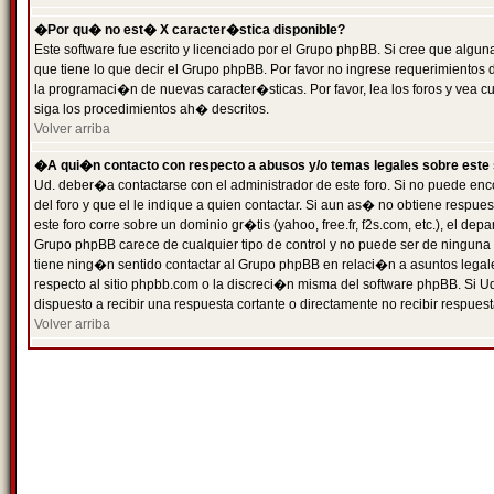
�Por qu� no est� X caracter�stica disponible?
Este software fue escrito y licenciado por el Grupo phpBB. Si cree que algun
que tiene lo que decir el Grupo phpBB. Por favor no ingrese requerimientos
la programaci�n de nuevas caracter�sticas. Por favor, lea los foros y vea c
siga los procedimientos ah� descritos.
Volver arriba
�A qui�n contacto con respecto a abusos y/o temas legales sobre este 
Ud. deber�a contactarse con el administrador de este foro. Si no puede enc
del foro y que el le indique a quien contactar. Si aun as� no obtiene resp
este foro corre sobre un dominio gr�tis (yahoo, free.fr, f2s.com, etc.), el d
Grupo phpBB carece de cualquier tipo de control y no puede ser de ninguna
tiene ning�n sentido contactar al Grupo phpBB en relaci�n a asuntos legal
respecto al sitio phpbb.com o la discreci�n misma del software phpBB. Si U
dispuesto a recibir una respuesta cortante o directamente no recibir respuest
Volver arriba