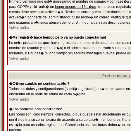
Primero verifique que est� ingresando el nombre de usuario y contrase�a cor
para COPPA y Ud. puls� en
tengo menos de 13 a�os
mientras se registrab
cuenta debe necesitar activaci�n. Revise su correo y vea las instrucciones d
activaci�n por parte del administrador. Si no recibi� un correo, verifique qu
que usuarios an�nimos abusen del foro. Si ninguna de estas descripciones c
Volver arriba
�Me registr� hace tiempo pero ya no puedo conectarme!
Lo m�s probable es que: haya ingresado un nombre de usuario o contrase�a
nombre de usuario y contrase�a) o el administrador ha borrado su cuenta p
usuarios, si Ud. pas� mucho tiempo sin escribir mensajes nuevos, puede qu
Volver arriba
Preferencias 
�C�mo cambio mi configuraci�n?
Todos sus datos y configuraciones (si est� registrado) est�n archivados en
encuentra en la parte de arriba de cada p�gina.
Volver arriba
�Los horarios son incorrectos!
Las horas son, casi siempre, correctas, lo que puede estar sucediendo es que
perfil y defina su zona horaria de acuerdo a su ubicaci�n (ej. Londres, Par
es s�lo para usuarios registrados. Cambiando esto las horas deber�an apar
hacerlo.