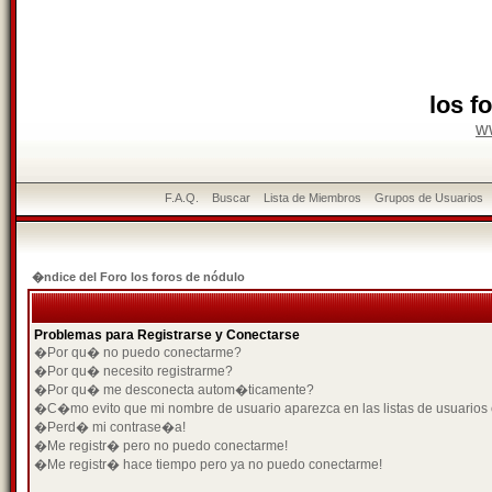
los f
w
F.A.Q.
Buscar
Lista de Miembros
Grupos de Usuarios
�ndice del Foro los foros de nódulo
Problemas para Registrarse y Conectarse
�Por qu� no puedo conectarme?
�Por qu� necesito registrarme?
�Por qu� me desconecta autom�ticamente?
�C�mo evito que mi nombre de usuario aparezca en las listas de usuarios
�Perd� mi contrase�a!
�Me registr� pero no puedo conectarme!
�Me registr� hace tiempo pero ya no puedo conectarme!