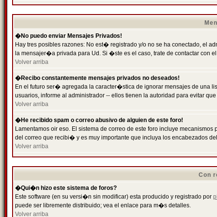
Men
�No puedo enviar Mensajes Privados!
Hay tres posibles razones: No est� registrado y/o no se ha conectado, el ad
la mensajer�a privada para Ud. Si �ste es el caso, trate de contactar con el
Volver arriba
�Recibo constantemente mensajes privados no deseados!
En el futuro ser� agregada la caracter�stica de ignorar mensajes de una l
usuarios, informe al administrador -- ellos tienen la autoridad para evitar 
Volver arriba
�He recibido spam o correo abusivo de alguien de este foro!
Lamentamos oir eso. El sistema de correo de este foro incluye mecanismos p
del correo que recibi� y es muy importante que incluya los encabezados de
Volver arriba
Con r
�Qui�n hizo este sistema de foros?
Este software (en su versi�n sin modificar) esta producido y registrado por
p
puede ser libremente distribuido; vea el enlace para m�s detalles.
Volver arriba