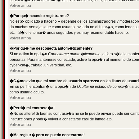
contrase�a. Generalmente �ste es el problema; si no, contacte con el admini
Volver arriba
�Por qu� necesito registrarme?
No est� obligado a hacerlo -- depende de los administradores y moderadores
da muchas ventajas que como usuario invitado no difrutar�a, como tener su
etc... S�lo le tomar� unos segundos y es muy recomendable hacerlo.
Volver arriba
�Por qu� me desconecta autom�ticamente?
Si no activa la opci�n
Conectarme autom�ticamente
, el foro s�lo lo mant
personas. Para mantenerse conectado, active la opci�n al momento de cone
cyber-caf�, trabajo, universidad, etc.
Volver arriba
�C�mo evito que mi nombre de usuario aparezca en las listas de usuar
En su perfil encontrar� una opci�n de
Ocultar mi estado de conexi�n
; si 
como usuario oculto.
Volver arriba
�Perd� mi contrase�a!
�No se altere! Si bien su contrase�a no se le puede enviar puede ser camb
instrucciones y podr� volver a conectarse casi de inmediato.
Volver arriba
�Me registr� pero no puedo conectarme!