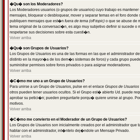
�Qu� son los Moderadores?
Los Moderadores usuarios (o grupos de usuarios) cuyo trabajo es mantener 
mensajes, bloquear o desbloquear, mover y separar temas en el foro donde
publiquen mensajes que est�n
fuera de tema (off topic)
o que se abuse de ma
tema original de la conversaci�n, es algo muy subjetivo definir si sucede 
respetarse sus decisiones sobre esta cuesti�n.
Volver arriba
�Qu� son Grupos de Usuarios?
Los Grupos de Usuarios es una de las formas en las que el administrador de
distinto en la mayor�a de los dem�s sistemas de foros) y cada grupo puede te
suministrar permisos sobre foros privados o para asignar moderadores.
Volver arriba
�C�mo me uno a un Grupo de Usuarios?
Para unirse a un Grupo de Usuarios, pulse en el enlace
Grupos de Usuarios
otros pueden tener usuarios ocultos. Si el Grupo est� abierto Ud. puede re
aprobar su petici�n; pueden preguntarle porqu� quiere unirse al grupo. Por
motivos.
Volver arriba
�C�mo me convierto en el Moderador de un Grupo de Usuarios?
Los Grupos de Usuarios son inicialmente creados por el administrador que
hablar con el administrador, int�ntelo dej�ndole un Mensaje Privado.
Volver arriba