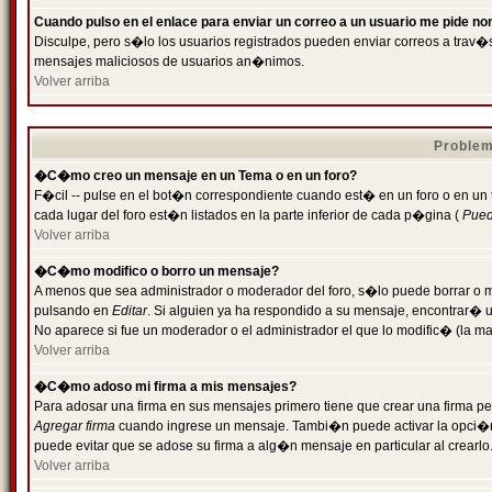
Cuando pulso en el enlace para enviar un correo a un usuario me pide n
Disculpe, pero s�lo los usuarios registrados pueden enviar correos a trav�s 
mensajes maliciosos de usuarios an�nimos.
Volver arriba
Problem
�C�mo creo un mensaje en un Tema o en un foro?
F�cil -- pulse en el bot�n correspondiente cuando est� en un foro o en un
cada lugar del foro est�n listados en la parte inferior de cada p�gina (
Puede
Volver arriba
�C�mo modifico o borro un mensaje?
A menos que sea administrador o moderador del foro, s�lo puede borrar o 
pulsando en
Editar
. Si alguien ya ha respondido a su mensaje, encontrar� 
No aparece si fue un moderador o el administrador el que lo modific� (la ma
Volver arriba
�C�mo adoso mi firma a mis mensajes?
Para adosar una firma en sus mensajes primero tiene que crear una firma pe
Agregar firma
cuando ingrese un mensaje. Tambi�n puede activar la opci�n 
puede evitar que se adose su firma a alg�n mensaje en particular al crearlo
Volver arriba