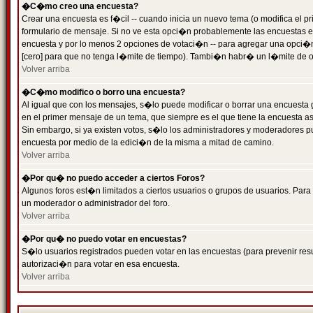
�C�mo creo una encuesta?
Crear una encuesta es f�cil -- cuando inicia un nuevo tema (o modifica el
formulario de mensaje. Si no ve esta opci�n probablemente las encuestas es
encuesta y por lo menos 2 opciones de votaci�n -- para agregar una opci�
[cero] para que no tenga l�mite de tiempo). Tambi�n habr� un l�mite de op
Volver arriba
�C�mo modifico o borro una encuesta?
Al igual que con los mensajes, s�lo puede modificar o borrar una encuesta 
en el primer mensaje de un tema, que siempre es el que tiene la encuesta as
Sin embargo, si ya existen votos, s�lo los administradores y moderadores pu
encuesta por medio de la edici�n de la misma a mitad de camino.
Volver arriba
�Por qu� no puedo acceder a ciertos Foros?
Algunos foros est�n limitados a ciertos usuarios o grupos de usuarios. Para 
un moderador o administrador del foro.
Volver arriba
�Por qu� no puedo votar en encuestas?
S�lo usuarios registrados pueden votar en las encuestas (para prevenir resu
autorizaci�n para votar en esa encuesta.
Volver arriba