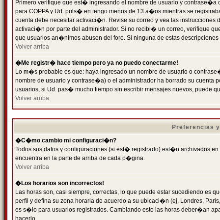
Primero verifique que est� ingresando el nombre de usuario y contrase�a cor
para COPPA y Ud. puls� en
tengo menos de 13 a�os
mientras se registrab
cuenta debe necesitar activaci�n. Revise su correo y vea las instrucciones d
activaci�n por parte del administrador. Si no recibi� un correo, verifique qu
que usuarios an�nimos abusen del foro. Si ninguna de estas descripciones c
Volver arriba
�Me registr� hace tiempo pero ya no puedo conectarme!
Lo m�s probable es que: haya ingresado un nombre de usuario o contrase�a
nombre de usuario y contrase�a) o el administrador ha borrado su cuenta p
usuarios, si Ud. pas� mucho tiempo sin escribir mensajes nuevos, puede qu
Volver arriba
Preferencias 
�C�mo cambio mi configuraci�n?
Todos sus datos y configuraciones (si est� registrado) est�n archivados en
encuentra en la parte de arriba de cada p�gina.
Volver arriba
�Los horarios son incorrectos!
Las horas son, casi siempre, correctas, lo que puede estar sucediendo es que
perfil y defina su zona horaria de acuerdo a su ubicaci�n (ej. Londres, Par
es s�lo para usuarios registrados. Cambiando esto las horas deber�an apar
hacerlo.