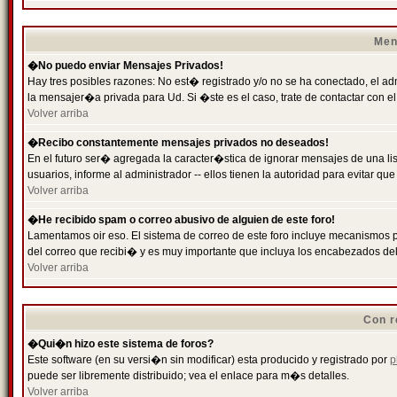
Men
�No puedo enviar Mensajes Privados!
Hay tres posibles razones: No est� registrado y/o no se ha conectado, el ad
la mensajer�a privada para Ud. Si �ste es el caso, trate de contactar con el
Volver arriba
�Recibo constantemente mensajes privados no deseados!
En el futuro ser� agregada la caracter�stica de ignorar mensajes de una l
usuarios, informe al administrador -- ellos tienen la autoridad para evitar 
Volver arriba
�He recibido spam o correo abusivo de alguien de este foro!
Lamentamos oir eso. El sistema de correo de este foro incluye mecanismos p
del correo que recibi� y es muy importante que incluya los encabezados de
Volver arriba
Con r
�Qui�n hizo este sistema de foros?
Este software (en su versi�n sin modificar) esta producido y registrado por
p
puede ser libremente distribuido; vea el enlace para m�s detalles.
Volver arriba