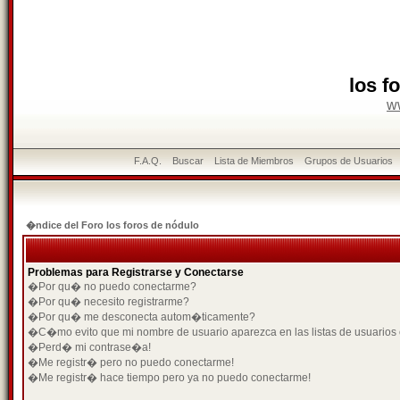
los f
w
F.A.Q.
Buscar
Lista de Miembros
Grupos de Usuarios
�ndice del Foro los foros de nódulo
Problemas para Registrarse y Conectarse
�Por qu� no puedo conectarme?
�Por qu� necesito registrarme?
�Por qu� me desconecta autom�ticamente?
�C�mo evito que mi nombre de usuario aparezca en las listas de usuarios
�Perd� mi contrase�a!
�Me registr� pero no puedo conectarme!
�Me registr� hace tiempo pero ya no puedo conectarme!