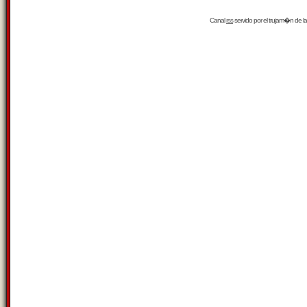
Canal
rss
servido por el
trujam�n
de la