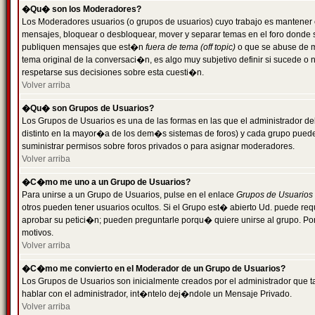
�Qu� son los Moderadores?
Los Moderadores usuarios (o grupos de usuarios) cuyo trabajo es mantener 
mensajes, bloquear o desbloquear, mover y separar temas en el foro donde
publiquen mensajes que est�n
fuera de tema (off topic)
o que se abuse de ma
tema original de la conversaci�n, es algo muy subjetivo definir si sucede 
respetarse sus decisiones sobre esta cuesti�n.
Volver arriba
�Qu� son Grupos de Usuarios?
Los Grupos de Usuarios es una de las formas en las que el administrador de
distinto en la mayor�a de los dem�s sistemas de foros) y cada grupo puede te
suministrar permisos sobre foros privados o para asignar moderadores.
Volver arriba
�C�mo me uno a un Grupo de Usuarios?
Para unirse a un Grupo de Usuarios, pulse en el enlace
Grupos de Usuarios
otros pueden tener usuarios ocultos. Si el Grupo est� abierto Ud. puede re
aprobar su petici�n; pueden preguntarle porqu� quiere unirse al grupo. Por
motivos.
Volver arriba
�C�mo me convierto en el Moderador de un Grupo de Usuarios?
Los Grupos de Usuarios son inicialmente creados por el administrador que
hablar con el administrador, int�ntelo dej�ndole un Mensaje Privado.
Volver arriba