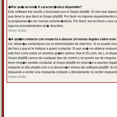
�Por qu� no est� X caracter�stica disponible?
Este software fue escrito y licenciado por el Grupo phpBB. Si cree que algun
que tiene lo que decir el Grupo phpBB. Por favor no ingrese requerimientos
la programaci�n de nuevas caracter�sticas. Por favor, lea los foros y vea c
siga los procedimientos ah� descritos.
Volver arriba
�A qui�n contacto con respecto a abusos y/o temas legales sobre este 
Ud. deber�a contactarse con el administrador de este foro. Si no puede enc
del foro y que el le indique a quien contactar. Si aun as� no obtiene resp
este foro corre sobre un dominio gr�tis (yahoo, free.fr, f2s.com, etc.), el d
Grupo phpBB carece de cualquier tipo de control y no puede ser de ninguna
tiene ning�n sentido contactar al Grupo phpBB en relaci�n a asuntos legal
respecto al sitio phpbb.com o la discreci�n misma del software phpBB. Si U
dispuesto a recibir una respuesta cortante o directamente no recibir respuest
Volver arriba