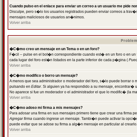
Cuando pulso en el enlace para enviar un correo a un usuario me pide n
Disculpe, pero s�lo los usuarios registrados pueden enviar correos a trav�s 
mensajes maliciosos de usuarios an�nimos.
Volver arriba
Problem
�C�mo creo un mensaje en un Tema o en un foro?
F�cil -- pulse en el bot�n correspondiente cuando est� en un foro o en un
cada lugar del foro est�n listados en la parte inferior de cada p�gina (
Puede
Volver arriba
�C�mo modifico o borro un mensaje?
A menos que sea administrador o moderador del foro, s�lo puede borrar o 
pulsando en
Editar
. Si alguien ya ha respondido a su mensaje, encontrar� 
No aparece si fue un moderador o el administrador el que lo modific� (la ma
Volver arriba
�C�mo adoso mi firma a mis mensajes?
Para adosar una firma en sus mensajes primero tiene que crear una firma pe
Agregar firma
cuando ingrese un mensaje. Tambi�n puede activar la opci�n 
puede evitar que se adose su firma a alg�n mensaje en particular al crearlo
Volver arriba