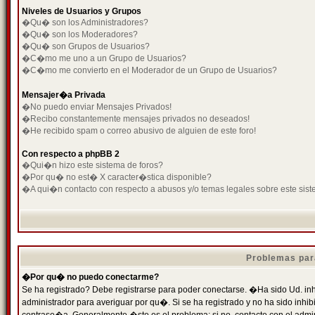
Niveles de Usuarios y Grupos
�Qu� son los Administradores?
�Qu� son los Moderadores?
�Qu� son Grupos de Usuarios?
�C�mo me uno a un Grupo de Usuarios?
�C�mo me convierto en el Moderador de un Grupo de Usuarios?
Mensajer�a Privada
�No puedo enviar Mensajes Privados!
�Recibo constantemente mensajes privados no deseados!
�He recibido spam o correo abusivo de alguien de este foro!
Con respecto a phpBB 2
�Qui�n hizo este sistema de foros?
�Por qu� no est� X caracter�stica disponible?
�A qui�n contacto con respecto a abusos y/o temas legales sobre este sist
Problemas par
�Por qu� no puedo conectarme?
Se ha registrado? Debe registrarse para poder conectarse. �Ha sido Ud. inh
administrador para averiguar por qu�. Si se ha registrado y no ha sido inh