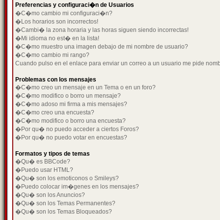
Preferencias y configuraci�n de Usuarios
�C�mo cambio mi configuraci�n?
�Los horarios son incorrectos!
�Cambi� la zona horaria y las horas siguen siendo incorrectas!
�Mi idioma no est� en la lista!
�C�mo muestro una imagen debajo de mi nombre de usuario?
�C�mo cambio mi rango?
Cuando pulso en el enlace para enviar un correo a un usuario me pide nom
Problemas con los mensajes
�C�mo creo un mensaje en un Tema o en un foro?
�C�mo modifico o borro un mensaje?
�C�mo adoso mi firma a mis mensajes?
�C�mo creo una encuesta?
�C�mo modifico o borro una encuesta?
�Por qu� no puedo acceder a ciertos Foros?
�Por qu� no puedo votar en encuestas?
Formatos y tipos de temas
�Qu� es BBCode?
�Puedo usar HTML?
�Qu� son los emoticonos o Smileys?
�Puedo colocar im�genes en los mensajes?
�Qu� son los Anuncios?
�Qu� son los Temas Permanentes?
�Qu� son los Temas Bloqueados?