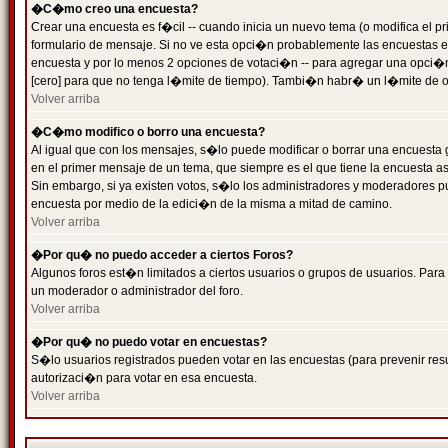
�C�mo creo una encuesta?
Crear una encuesta es f�cil -- cuando inicia un nuevo tema (o modifica el
formulario de mensaje. Si no ve esta opci�n probablemente las encuestas es
encuesta y por lo menos 2 opciones de votaci�n -- para agregar una opci�
[cero] para que no tenga l�mite de tiempo). Tambi�n habr� un l�mite de op
Volver arriba
�C�mo modifico o borro una encuesta?
Al igual que con los mensajes, s�lo puede modificar o borrar una encuesta 
en el primer mensaje de un tema, que siempre es el que tiene la encuesta as
Sin embargo, si ya existen votos, s�lo los administradores y moderadores pu
encuesta por medio de la edici�n de la misma a mitad de camino.
Volver arriba
�Por qu� no puedo acceder a ciertos Foros?
Algunos foros est�n limitados a ciertos usuarios o grupos de usuarios. Para 
un moderador o administrador del foro.
Volver arriba
�Por qu� no puedo votar en encuestas?
S�lo usuarios registrados pueden votar en las encuestas (para prevenir resu
autorizaci�n para votar en esa encuesta.
Volver arriba