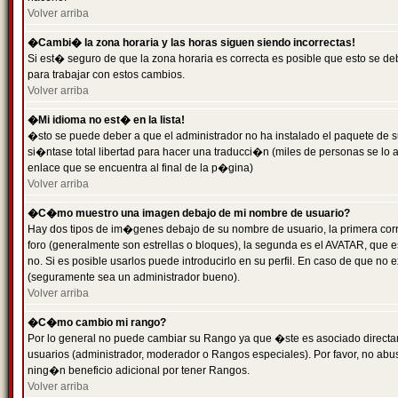
Volver arriba
�Cambi� la zona horaria y las horas siguen siendo incorrectas!
Si est� seguro de que la zona horaria es correcta es posible que esto se d
para trabajar con estos cambios.
Volver arriba
�Mi idioma no est� en la lista!
�sto se puede deber a que el administrador no ha instalado el paquete de s
si�ntase total libertad para hacer una traducci�n (miles de personas se lo
enlace que se encuentra al final de la p�gina)
Volver arriba
�C�mo muestro una imagen debajo de mi nombre de usuario?
Hay dos tipos de im�genes debajo de su nombre de usuario, la primera co
foro (generalmente son estrellas o bloques), la segunda es el AVATAR, que 
no. Si es posible usarlos puede introducirlo en su perfil. En caso de que no
(seguramente sea un administrador bueno).
Volver arriba
�C�mo cambio mi rango?
Por lo general no puede cambiar su Rango ya que �ste es asociado directame
usuarios (administrador, moderador o Rangos especiales). Por favor, no ab
ning�n beneficio adicional por tener Rangos.
Volver arriba