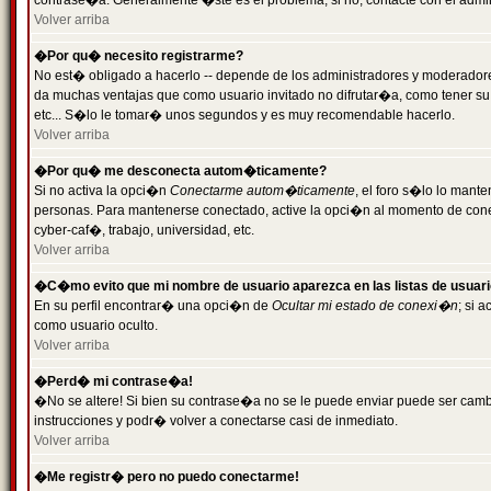
contrase�a. Generalmente �ste es el problema; si no, contacte con el admini
Volver arriba
�Por qu� necesito registrarme?
No est� obligado a hacerlo -- depende de los administradores y moderadores
da muchas ventajas que como usuario invitado no difrutar�a, como tener su
etc... S�lo le tomar� unos segundos y es muy recomendable hacerlo.
Volver arriba
�Por qu� me desconecta autom�ticamente?
Si no activa la opci�n
Conectarme autom�ticamente
, el foro s�lo lo mant
personas. Para mantenerse conectado, active la opci�n al momento de cone
cyber-caf�, trabajo, universidad, etc.
Volver arriba
�C�mo evito que mi nombre de usuario aparezca en las listas de usuar
En su perfil encontrar� una opci�n de
Ocultar mi estado de conexi�n
; si 
como usuario oculto.
Volver arriba
�Perd� mi contrase�a!
�No se altere! Si bien su contrase�a no se le puede enviar puede ser camb
instrucciones y podr� volver a conectarse casi de inmediato.
Volver arriba
�Me registr� pero no puedo conectarme!