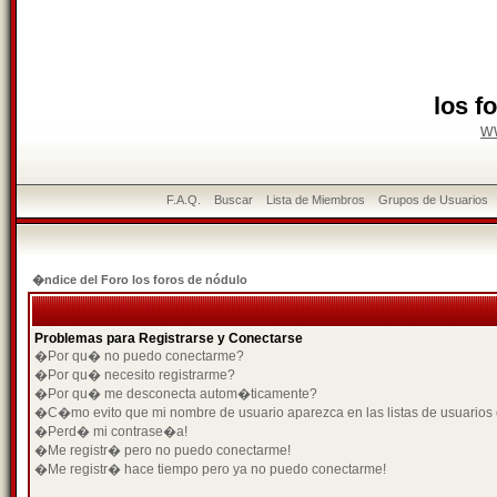
los f
w
F.A.Q.
Buscar
Lista de Miembros
Grupos de Usuarios
�ndice del Foro los foros de nódulo
Problemas para Registrarse y Conectarse
�Por qu� no puedo conectarme?
�Por qu� necesito registrarme?
�Por qu� me desconecta autom�ticamente?
�C�mo evito que mi nombre de usuario aparezca en las listas de usuarios
�Perd� mi contrase�a!
�Me registr� pero no puedo conectarme!
�Me registr� hace tiempo pero ya no puedo conectarme!