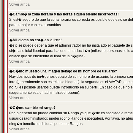
Volver arriba
�Cambi� la zona horaria y las horas siguen siendo incorrectas!
Si est� seguro de que la zona horaria es correcta es posible que esto se d
para trabajar con estos cambios.
Volver arriba
�Mi idioma no est� en la lista!
�sto se puede deber a que el administrador no ha instalado el paquete de s
si�ntase total libertad para hacer una traducci�n (miles de personas se lo
enlace que se encuentra al final de la p�gina)
Volver arriba
�C�mo muestro una imagen debajo de mi nombre de usuario?
Hay dos tipos de im�genes debajo de su nombre de usuario, la primera co
foro (generalmente son estrellas o bloques), la segunda es el AVATAR, que 
no. Si es posible usarlos puede introducirlo en su perfil. En caso de que no
(seguramente sea un administrador bueno).
Volver arriba
�C�mo cambio mi rango?
Por lo general no puede cambiar su Rango ya que �ste es asociado directame
usuarios (administrador, moderador o Rangos especiales). Por favor, no ab
ning�n beneficio adicional por tener Rangos.
Volver arriba