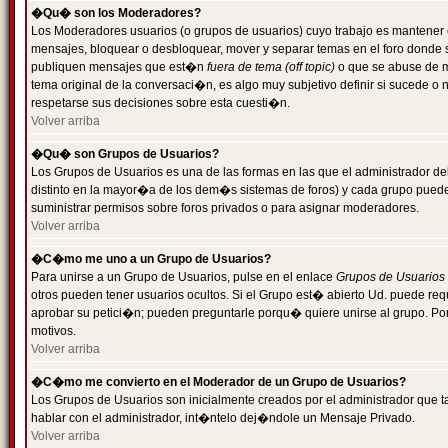
�Qu� son los Moderadores?
Los Moderadores usuarios (o grupos de usuarios) cuyo trabajo es mantener 
mensajes, bloquear o desbloquear, mover y separar temas en el foro donde
publiquen mensajes que est�n
fuera de tema (off topic)
o que se abuse de ma
tema original de la conversaci�n, es algo muy subjetivo definir si sucede 
respetarse sus decisiones sobre esta cuesti�n.
Volver arriba
�Qu� son Grupos de Usuarios?
Los Grupos de Usuarios es una de las formas en las que el administrador de
distinto en la mayor�a de los dem�s sistemas de foros) y cada grupo puede te
suministrar permisos sobre foros privados o para asignar moderadores.
Volver arriba
�C�mo me uno a un Grupo de Usuarios?
Para unirse a un Grupo de Usuarios, pulse en el enlace
Grupos de Usuarios
otros pueden tener usuarios ocultos. Si el Grupo est� abierto Ud. puede re
aprobar su petici�n; pueden preguntarle porqu� quiere unirse al grupo. Por
motivos.
Volver arriba
�C�mo me convierto en el Moderador de un Grupo de Usuarios?
Los Grupos de Usuarios son inicialmente creados por el administrador que
hablar con el administrador, int�ntelo dej�ndole un Mensaje Privado.
Volver arriba