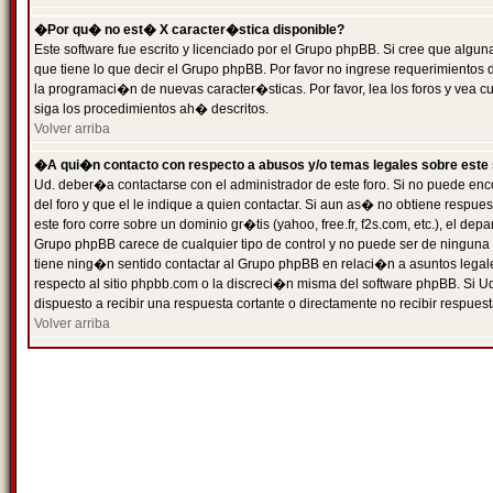
�Por qu� no est� X caracter�stica disponible?
Este software fue escrito y licenciado por el Grupo phpBB. Si cree que algun
que tiene lo que decir el Grupo phpBB. Por favor no ingrese requerimientos
la programaci�n de nuevas caracter�sticas. Por favor, lea los foros y vea c
siga los procedimientos ah� descritos.
Volver arriba
�A qui�n contacto con respecto a abusos y/o temas legales sobre este 
Ud. deber�a contactarse con el administrador de este foro. Si no puede enc
del foro y que el le indique a quien contactar. Si aun as� no obtiene resp
este foro corre sobre un dominio gr�tis (yahoo, free.fr, f2s.com, etc.), el d
Grupo phpBB carece de cualquier tipo de control y no puede ser de ninguna
tiene ning�n sentido contactar al Grupo phpBB en relaci�n a asuntos legal
respecto al sitio phpbb.com o la discreci�n misma del software phpBB. Si U
dispuesto a recibir una respuesta cortante o directamente no recibir respuest
Volver arriba