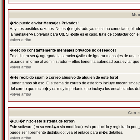
Men
�No puedo enviar Mensajes Privados!
Hay tres posibles razones: No est� registrado y/o no se ha conectado, el ad
la mensajer�a privada para Ud. Si �ste es el caso, trate de contactar con el
Volver arriba
�Recibo constantemente mensajes privados no deseados!
En el futuro ser� agregada la caracter�stica de ignorar mensajes de una l
usuarios, informe al administrador -- ellos tienen la autoridad para evitar 
Volver arriba
�He recibido spam o correo abusivo de alguien de este foro!
Lamentamos oir eso. El sistema de correo de este foro incluye mecanismos p
del correo que recibi� y es muy importante que incluya los encabezados de
Volver arriba
Con r
�Qui�n hizo este sistema de foros?
Este software (en su versi�n sin modificar) esta producido y registrado por
p
puede ser libremente distribuido; vea el enlace para m�s detalles.
Volver arriba