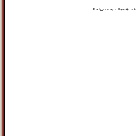
Canal
rss
servido por el
trujam�n
de la