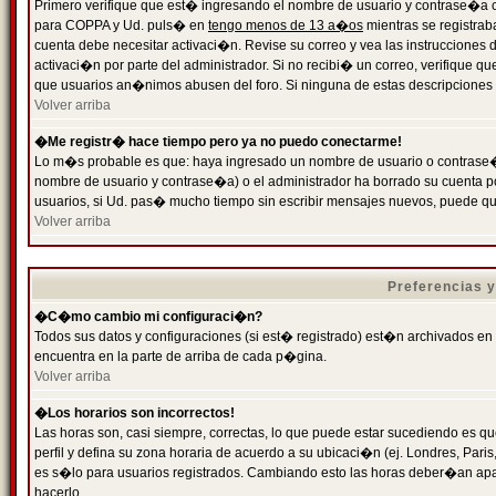
Primero verifique que est� ingresando el nombre de usuario y contrase�a cor
para COPPA y Ud. puls� en
tengo menos de 13 a�os
mientras se registrab
cuenta debe necesitar activaci�n. Revise su correo y vea las instrucciones d
activaci�n por parte del administrador. Si no recibi� un correo, verifique qu
que usuarios an�nimos abusen del foro. Si ninguna de estas descripciones c
Volver arriba
�Me registr� hace tiempo pero ya no puedo conectarme!
Lo m�s probable es que: haya ingresado un nombre de usuario o contrase�a
nombre de usuario y contrase�a) o el administrador ha borrado su cuenta p
usuarios, si Ud. pas� mucho tiempo sin escribir mensajes nuevos, puede qu
Volver arriba
Preferencias 
�C�mo cambio mi configuraci�n?
Todos sus datos y configuraciones (si est� registrado) est�n archivados en
encuentra en la parte de arriba de cada p�gina.
Volver arriba
�Los horarios son incorrectos!
Las horas son, casi siempre, correctas, lo que puede estar sucediendo es que
perfil y defina su zona horaria de acuerdo a su ubicaci�n (ej. Londres, Par
es s�lo para usuarios registrados. Cambiando esto las horas deber�an apar
hacerlo.