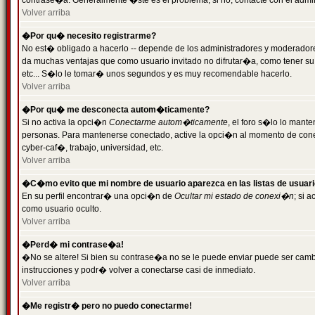
contrase�a. Generalmente �ste es el problema; si no, contacte con el admini
Volver arriba
�Por qu� necesito registrarme?
No est� obligado a hacerlo -- depende de los administradores y moderadores
da muchas ventajas que como usuario invitado no difrutar�a, como tener su
etc... S�lo le tomar� unos segundos y es muy recomendable hacerlo.
Volver arriba
�Por qu� me desconecta autom�ticamente?
Si no activa la opci�n
Conectarme autom�ticamente
, el foro s�lo lo mant
personas. Para mantenerse conectado, active la opci�n al momento de cone
cyber-caf�, trabajo, universidad, etc.
Volver arriba
�C�mo evito que mi nombre de usuario aparezca en las listas de usuar
En su perfil encontrar� una opci�n de
Ocultar mi estado de conexi�n
; si 
como usuario oculto.
Volver arriba
�Perd� mi contrase�a!
�No se altere! Si bien su contrase�a no se le puede enviar puede ser camb
instrucciones y podr� volver a conectarse casi de inmediato.
Volver arriba
�Me registr� pero no puedo conectarme!