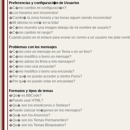
Preferencias y configuraci�n de Usuarios
�C�mo cambio mi configuraci�n?
�Los horarios son incorrectos!
�Cambi� la zona horaria y las horas siguen siendo incorrectas!
�Mi idioma no est� en la lista!
�C�mo muestro una imagen debajo de mi nombre de usuario?
�C�mo cambio mi rango?
Cuando pulso en el enlace para enviar un correo a un usuario me pide nom
Problemas con los mensajes
�C�mo creo un mensaje en un Tema o en un foro?
�C�mo modifico o borro un mensaje?
�C�mo adoso mi firma a mis mensajes?
�C�mo creo una encuesta?
�C�mo modifico o borro una encuesta?
�Por qu� no puedo acceder a ciertos Foros?
�Por qu� no puedo votar en encuestas?
Formatos y tipos de temas
�Qu� es BBCode?
�Puedo usar HTML?
�Qu� son los emoticonos o Smileys?
�Puedo colocar im�genes en los mensajes?
�Qu� son los Anuncios?
�Qu� son los Temas Permanentes?
�Qu� son los Temas Bloqueados?