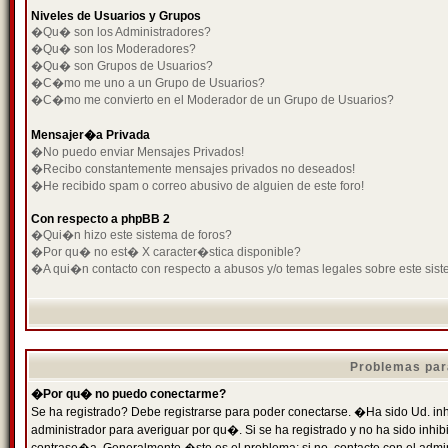
Niveles de Usuarios y Grupos
�Qu� son los Administradores?
�Qu� son los Moderadores?
�Qu� son Grupos de Usuarios?
�C�mo me uno a un Grupo de Usuarios?
�C�mo me convierto en el Moderador de un Grupo de Usuarios?
Mensajer�a Privada
�No puedo enviar Mensajes Privados!
�Recibo constantemente mensajes privados no deseados!
�He recibido spam o correo abusivo de alguien de este foro!
Con respecto a phpBB 2
�Qui�n hizo este sistema de foros?
�Por qu� no est� X caracter�stica disponible?
�A qui�n contacto con respecto a abusos y/o temas legales sobre este sist
Problemas par
�Por qu� no puedo conectarme?
Se ha registrado? Debe registrarse para poder conectarse. �Ha sido Ud. inh
administrador para averiguar por qu�. Si se ha registrado y no ha sido inh