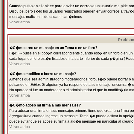
Cuando pulso en el enlace para enviar un correo a un usuario me pide n
Disculpe, pero s�lo los usuarios registrados pueden enviar correos a trav�s 
mensajes maliciosos de usuarios an�nimos.
Volver arriba
Problem
�C�mo creo un mensaje en un Tema o en un foro?
F�cil -- pulse en el bot�n correspondiente cuando est� en un foro o en un
cada lugar del foro est�n listados en la parte inferior de cada p�gina (
Puede
Volver arriba
�C�mo modifico o borro un mensaje?
A menos que sea administrador o moderador del foro, s�lo puede borrar o 
pulsando en
Editar
. Si alguien ya ha respondido a su mensaje, encontrar� 
No aparece si fue un moderador o el administrador el que lo modific� (la ma
Volver arriba
�C�mo adoso mi firma a mis mensajes?
Para adosar una firma en sus mensajes primero tiene que crear una firma pe
Agregar firma
cuando ingrese un mensaje. Tambi�n puede activar la opci�n 
puede evitar que se adose su firma a alg�n mensaje en particular al crearlo
Volver arriba