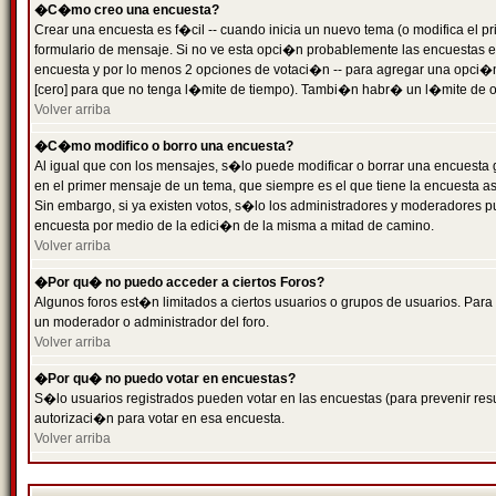
�C�mo creo una encuesta?
Crear una encuesta es f�cil -- cuando inicia un nuevo tema (o modifica el
formulario de mensaje. Si no ve esta opci�n probablemente las encuestas es
encuesta y por lo menos 2 opciones de votaci�n -- para agregar una opci�
[cero] para que no tenga l�mite de tiempo). Tambi�n habr� un l�mite de op
Volver arriba
�C�mo modifico o borro una encuesta?
Al igual que con los mensajes, s�lo puede modificar o borrar una encuesta 
en el primer mensaje de un tema, que siempre es el que tiene la encuesta as
Sin embargo, si ya existen votos, s�lo los administradores y moderadores pu
encuesta por medio de la edici�n de la misma a mitad de camino.
Volver arriba
�Por qu� no puedo acceder a ciertos Foros?
Algunos foros est�n limitados a ciertos usuarios o grupos de usuarios. Para 
un moderador o administrador del foro.
Volver arriba
�Por qu� no puedo votar en encuestas?
S�lo usuarios registrados pueden votar en las encuestas (para prevenir resu
autorizaci�n para votar en esa encuesta.
Volver arriba