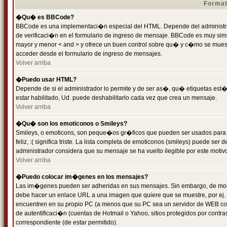
Format
�Qu� es BBCode?
BBCode es una implementaci�n especial del HTML. Depende del administrad
de verificaci�n en el formulario de ingreso de mensaje. BBCode es muy simila
mayor y menor < and > y ofrece un buen control sobre qu� y c�mo se mue
acceder desde el formulario de ingreso de mensajes.
Volver arriba
�Puedo usar HTML?
Depende de si el administrador lo permite y de ser as�, qu� etiquetas est�
estar habilitado, Ud. puede deshabilitarlo cada vez que crea un mensaje.
Volver arriba
�Qu� son los emoticonos o Smileys?
Smileys, o emoticons, son peque�os gr�ficos que pueden ser usados para 
feliz, :( significa triste. La lista completa de emoticonos (smileys) puede s
administrador considera que su mensaje se ha vuelto ilegible por este motivo
Volver arriba
�Puedo colocar im�genes en los mensajes?
Las im�genes pueden ser adheridas en sus mensajes. Sin embargo, de mome
debe hacer un enlace URL a una imagen que quiere que se muestre, por ej.
encuentren en su propio PC (a menos que su PC sea un servidor de WEB c
de autentificaci�n (cuentas de Hotmail o Yahoo, sitios protegidos por contr
correspondiente (de estar permitido).