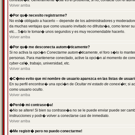
contrase�a. Generalmente �ste es el problema; si no, contacte con el admini
Volver arriba
�Por qu� necesito registrarme?
No est� obligado a hacerlo -- depende de los administradores y moderadores
da muchas ventajas que como usuario invitado no difrutar�a, como tener su
etc... S�lo le tomar� unos segundos y es muy recomendable hacerlo.
Volver arriba
�Por qu� me desconecta autom�ticamente?
Si no activa la opci�n
Conectarme autom�ticamente
, el foro s�lo lo mant
personas. Para mantenerse conectado, active la opci�n al momento de cone
cyber-caf�, trabajo, universidad, etc.
Volver arriba
�C�mo evito que mi nombre de usuario aparezca en las listas de usuar
En su perfil encontrar� una opci�n de
Ocultar mi estado de conexi�n
; si 
como usuario oculto.
Volver arriba
�Perd� mi contrase�a!
�No se altere! Si bien su contrase�a no se le puede enviar puede ser camb
instrucciones y podr� volver a conectarse casi de inmediato.
Volver arriba
�Me registr� pero no puedo conectarme!