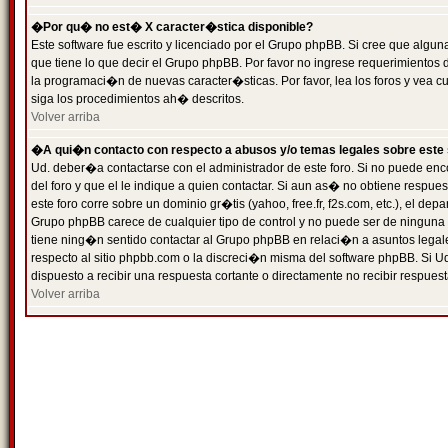
�Por qu� no est� X caracter�stica disponible?
Este software fue escrito y licenciado por el Grupo phpBB. Si cree que algun
que tiene lo que decir el Grupo phpBB. Por favor no ingrese requerimientos
la programaci�n de nuevas caracter�sticas. Por favor, lea los foros y vea c
siga los procedimientos ah� descritos.
Volver arriba
�A qui�n contacto con respecto a abusos y/o temas legales sobre este 
Ud. deber�a contactarse con el administrador de este foro. Si no puede enc
del foro y que el le indique a quien contactar. Si aun as� no obtiene resp
este foro corre sobre un dominio gr�tis (yahoo, free.fr, f2s.com, etc.), el d
Grupo phpBB carece de cualquier tipo de control y no puede ser de ninguna
tiene ning�n sentido contactar al Grupo phpBB en relaci�n a asuntos legal
respecto al sitio phpbb.com o la discreci�n misma del software phpBB. Si U
dispuesto a recibir una respuesta cortante o directamente no recibir respuest
Volver arriba