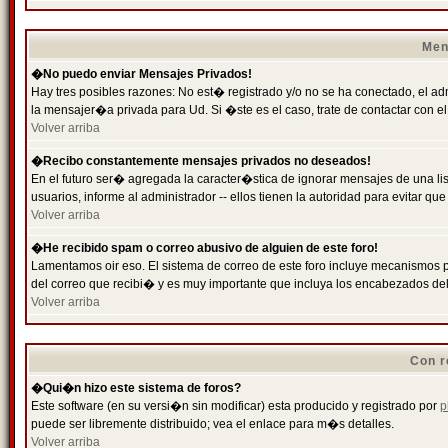
Men
�No puedo enviar Mensajes Privados!
Hay tres posibles razones: No est� registrado y/o no se ha conectado, el ad
la mensajer�a privada para Ud. Si �ste es el caso, trate de contactar con el
Volver arriba
�Recibo constantemente mensajes privados no deseados!
En el futuro ser� agregada la caracter�stica de ignorar mensajes de una l
usuarios, informe al administrador -- ellos tienen la autoridad para evitar 
Volver arriba
�He recibido spam o correo abusivo de alguien de este foro!
Lamentamos oir eso. El sistema de correo de este foro incluye mecanismos p
del correo que recibi� y es muy importante que incluya los encabezados de
Volver arriba
Con r
�Qui�n hizo este sistema de foros?
Este software (en su versi�n sin modificar) esta producido y registrado por
p
puede ser libremente distribuido; vea el enlace para m�s detalles.
Volver arriba