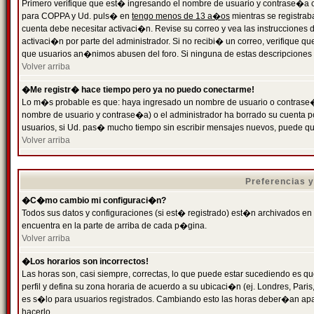
Primero verifique que est� ingresando el nombre de usuario y contrase�a cor
para COPPA y Ud. puls� en
tengo menos de 13 a�os
mientras se registrab
cuenta debe necesitar activaci�n. Revise su correo y vea las instrucciones d
activaci�n por parte del administrador. Si no recibi� un correo, verifique qu
que usuarios an�nimos abusen del foro. Si ninguna de estas descripciones c
Volver arriba
�Me registr� hace tiempo pero ya no puedo conectarme!
Lo m�s probable es que: haya ingresado un nombre de usuario o contrase�a
nombre de usuario y contrase�a) o el administrador ha borrado su cuenta p
usuarios, si Ud. pas� mucho tiempo sin escribir mensajes nuevos, puede qu
Volver arriba
Preferencias 
�C�mo cambio mi configuraci�n?
Todos sus datos y configuraciones (si est� registrado) est�n archivados en
encuentra en la parte de arriba de cada p�gina.
Volver arriba
�Los horarios son incorrectos!
Las horas son, casi siempre, correctas, lo que puede estar sucediendo es que
perfil y defina su zona horaria de acuerdo a su ubicaci�n (ej. Londres, Par
es s�lo para usuarios registrados. Cambiando esto las horas deber�an apar
hacerlo.