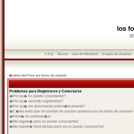
los f
w
F.A.Q.
Buscar
Lista de Miembros
Grupos de Usuarios
�ndice del Foro los foros de nódulo
Problemas para Registrarse y Conectarse
�Por qu� no puedo conectarme?
�Por qu� necesito registrarme?
�Por qu� me desconecta autom�ticamente?
�C�mo evito que mi nombre de usuario aparezca en las listas de usuarios
�Perd� mi contrase�a!
�Me registr� pero no puedo conectarme!
�Me registr� hace tiempo pero ya no puedo conectarme!