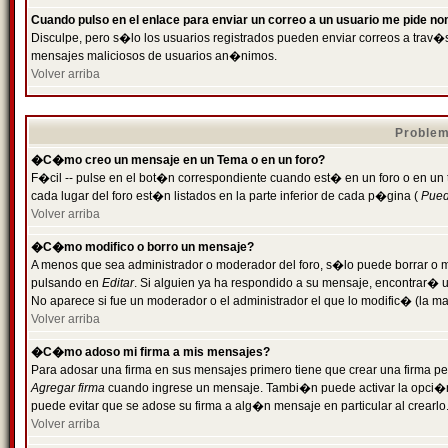
Cuando pulso en el enlace para enviar un correo a un usuario me pide n
Disculpe, pero s�lo los usuarios registrados pueden enviar correos a trav�s 
mensajes maliciosos de usuarios an�nimos.
Volver arriba
Problem
�C�mo creo un mensaje en un Tema o en un foro?
F�cil -- pulse en el bot�n correspondiente cuando est� en un foro o en un
cada lugar del foro est�n listados en la parte inferior de cada p�gina (
Puede
Volver arriba
�C�mo modifico o borro un mensaje?
A menos que sea administrador o moderador del foro, s�lo puede borrar o 
pulsando en
Editar
. Si alguien ya ha respondido a su mensaje, encontrar� 
No aparece si fue un moderador o el administrador el que lo modific� (la ma
Volver arriba
�C�mo adoso mi firma a mis mensajes?
Para adosar una firma en sus mensajes primero tiene que crear una firma pe
Agregar firma
cuando ingrese un mensaje. Tambi�n puede activar la opci�n 
puede evitar que se adose su firma a alg�n mensaje en particular al crearlo
Volver arriba