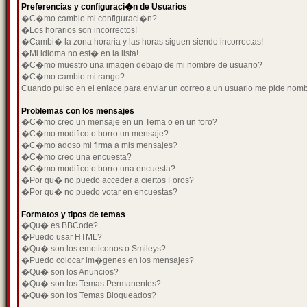
Preferencias y configuraci�n de Usuarios
�C�mo cambio mi configuraci�n?
�Los horarios son incorrectos!
�Cambi� la zona horaria y las horas siguen siendo incorrectas!
�Mi idioma no est� en la lista!
�C�mo muestro una imagen debajo de mi nombre de usuario?
�C�mo cambio mi rango?
Cuando pulso en el enlace para enviar un correo a un usuario me pide nom
Problemas con los mensajes
�C�mo creo un mensaje en un Tema o en un foro?
�C�mo modifico o borro un mensaje?
�C�mo adoso mi firma a mis mensajes?
�C�mo creo una encuesta?
�C�mo modifico o borro una encuesta?
�Por qu� no puedo acceder a ciertos Foros?
�Por qu� no puedo votar en encuestas?
Formatos y tipos de temas
�Qu� es BBCode?
�Puedo usar HTML?
�Qu� son los emoticonos o Smileys?
�Puedo colocar im�genes en los mensajes?
�Qu� son los Anuncios?
�Qu� son los Temas Permanentes?
�Qu� son los Temas Bloqueados?