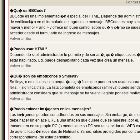
Format
�Qu� es BBCode?
BBCode es una implementaci�n especial del HTML. Depende del administrad
de verificaci�n en el formulario de ingreso de mensaje. BBCode es muy simila
mayor y menor < and > y ofrece un buen control sobre qu� y c�mo se mue
acceder desde el formulario de ingreso de mensajes.
Volver arriba
�Puedo usar HTML?
Depende de si el administrador lo permite y de ser as�, qu� etiquetas est�
estar habilitado, Ud. puede deshabilitarlo cada vez que crea un mensaje.
Volver arriba
�Qu� son los emoticonos o Smileys?
Smileys, o emoticons, son peque�os gr�ficos que pueden ser usados para 
feliz, :( significa triste. La lista completa de emoticonos (smileys) puede s
administrador considera que su mensaje se ha vuelto ilegible por este motivo
Volver arriba
�Puedo colocar im�genes en los mensajes?
Las im�genes pueden ser adheridas en sus mensajes. Sin embargo, de mome
debe hacer un enlace URL a una imagen que quiere que se muestre, por ej.
encuentren en su propio PC (a menos que su PC sea un servidor de WEB c
de autentificaci�n (cuentas de Hotmail o Yahoo, sitios protegidos por contr
correspondiente (de estar permitido).