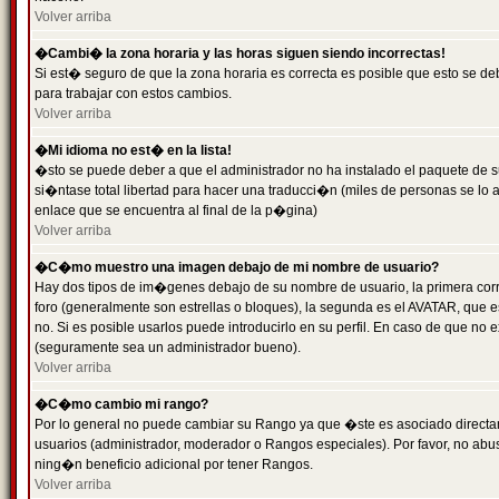
Volver arriba
�Cambi� la zona horaria y las horas siguen siendo incorrectas!
Si est� seguro de que la zona horaria es correcta es posible que esto se d
para trabajar con estos cambios.
Volver arriba
�Mi idioma no est� en la lista!
�sto se puede deber a que el administrador no ha instalado el paquete de s
si�ntase total libertad para hacer una traducci�n (miles de personas se lo
enlace que se encuentra al final de la p�gina)
Volver arriba
�C�mo muestro una imagen debajo de mi nombre de usuario?
Hay dos tipos de im�genes debajo de su nombre de usuario, la primera co
foro (generalmente son estrellas o bloques), la segunda es el AVATAR, que 
no. Si es posible usarlos puede introducirlo en su perfil. En caso de que no
(seguramente sea un administrador bueno).
Volver arriba
�C�mo cambio mi rango?
Por lo general no puede cambiar su Rango ya que �ste es asociado directame
usuarios (administrador, moderador o Rangos especiales). Por favor, no ab
ning�n beneficio adicional por tener Rangos.
Volver arriba