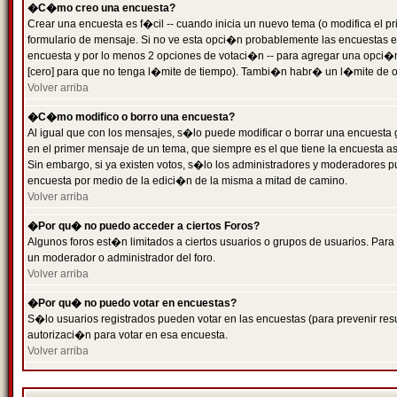
�C�mo creo una encuesta?
Crear una encuesta es f�cil -- cuando inicia un nuevo tema (o modifica el
formulario de mensaje. Si no ve esta opci�n probablemente las encuestas es
encuesta y por lo menos 2 opciones de votaci�n -- para agregar una opci�
[cero] para que no tenga l�mite de tiempo). Tambi�n habr� un l�mite de op
Volver arriba
�C�mo modifico o borro una encuesta?
Al igual que con los mensajes, s�lo puede modificar o borrar una encuesta 
en el primer mensaje de un tema, que siempre es el que tiene la encuesta as
Sin embargo, si ya existen votos, s�lo los administradores y moderadores pu
encuesta por medio de la edici�n de la misma a mitad de camino.
Volver arriba
�Por qu� no puedo acceder a ciertos Foros?
Algunos foros est�n limitados a ciertos usuarios o grupos de usuarios. Para 
un moderador o administrador del foro.
Volver arriba
�Por qu� no puedo votar en encuestas?
S�lo usuarios registrados pueden votar en las encuestas (para prevenir resu
autorizaci�n para votar en esa encuesta.
Volver arriba