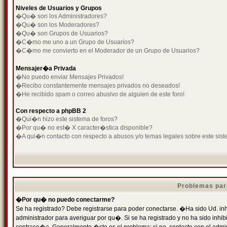
Niveles de Usuarios y Grupos
�Qu� son los Administradores?
�Qu� son los Moderadores?
�Qu� son Grupos de Usuarios?
�C�mo me uno a un Grupo de Usuarios?
�C�mo me convierto en el Moderador de un Grupo de Usuarios?
Mensajer�a Privada
�No puedo enviar Mensajes Privados!
�Recibo constantemente mensajes privados no deseados!
�He recibido spam o correo abusivo de alguien de este foro!
Con respecto a phpBB 2
�Qui�n hizo este sistema de foros?
�Por qu� no est� X caracter�stica disponible?
�A qui�n contacto con respecto a abusos y/o temas legales sobre este sist
Problemas par
�Por qu� no puedo conectarme?
Se ha registrado? Debe registrarse para poder conectarse. �Ha sido Ud. inh
administrador para averiguar por qu�. Si se ha registrado y no ha sido inh