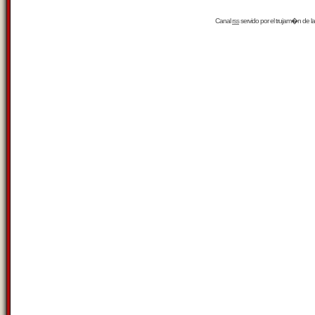
Canal
rss
servido por el
trujam�n
de la