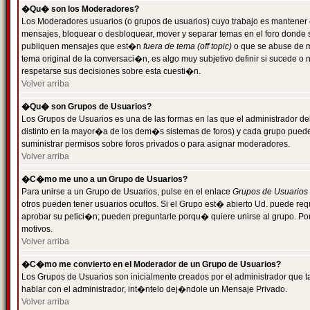
�Qu� son los Moderadores?
Los Moderadores usuarios (o grupos de usuarios) cuyo trabajo es mantener 
mensajes, bloquear o desbloquear, mover y separar temas en el foro donde
publiquen mensajes que est�n
fuera de tema (off topic)
o que se abuse de ma
tema original de la conversaci�n, es algo muy subjetivo definir si sucede 
respetarse sus decisiones sobre esta cuesti�n.
Volver arriba
�Qu� son Grupos de Usuarios?
Los Grupos de Usuarios es una de las formas en las que el administrador de
distinto en la mayor�a de los dem�s sistemas de foros) y cada grupo puede te
suministrar permisos sobre foros privados o para asignar moderadores.
Volver arriba
�C�mo me uno a un Grupo de Usuarios?
Para unirse a un Grupo de Usuarios, pulse en el enlace
Grupos de Usuarios
otros pueden tener usuarios ocultos. Si el Grupo est� abierto Ud. puede re
aprobar su petici�n; pueden preguntarle porqu� quiere unirse al grupo. Por
motivos.
Volver arriba
�C�mo me convierto en el Moderador de un Grupo de Usuarios?
Los Grupos de Usuarios son inicialmente creados por el administrador que
hablar con el administrador, int�ntelo dej�ndole un Mensaje Privado.
Volver arriba