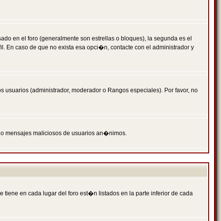
 en el foro (generalmente son estrellas o bloques), la segunda es el
il. En caso de que no exista esa opci�n, contacte con el administrador y
s usuarios (administrador, moderador o Rangos especiales). Por favor, no
PAM o mensajes maliciosos de usuarios an�nimos.
iene en cada lugar del foro est�n listados en la parte inferior de cada