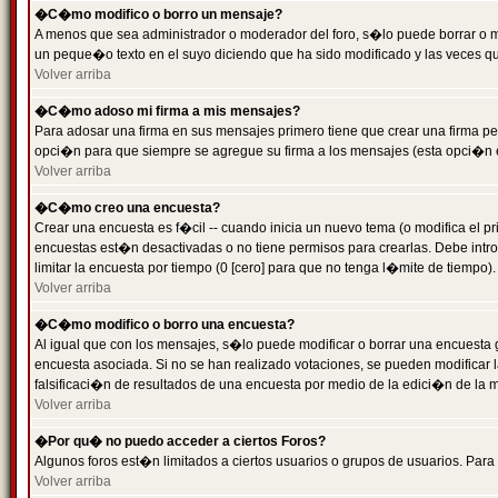
�C�mo modifico o borro un mensaje?
A menos que sea administrador o moderador del foro, s�lo puede borrar o 
un peque�o texto en el suyo diciendo que ha sido modificado y las veces que
Volver arriba
�C�mo adoso mi firma a mis mensajes?
Para adosar una firma en sus mensajes primero tiene que crear una firma pe
opci�n para que siempre se agregue su firma a los mensajes (esta opci�n es
Volver arriba
�C�mo creo una encuesta?
Crear una encuesta es f�cil -- cuando inicia un nuevo tema (o modifica el
encuestas est�n desactivadas o no tiene permisos para crearlas. Debe intro
limitar la encuesta por tiempo (0 [cero] para que no tenga l�mite de tiempo
Volver arriba
�C�mo modifico o borro una encuesta?
Al igual que con los mensajes, s�lo puede modificar o borrar una encuesta 
encuesta asociada. Si no se han realizado votaciones, se pueden modificar l
falsificaci�n de resultados de una encuesta por medio de la edici�n de la 
Volver arriba
�Por qu� no puedo acceder a ciertos Foros?
Algunos foros est�n limitados a ciertos usuarios o grupos de usuarios. Para 
Volver arriba