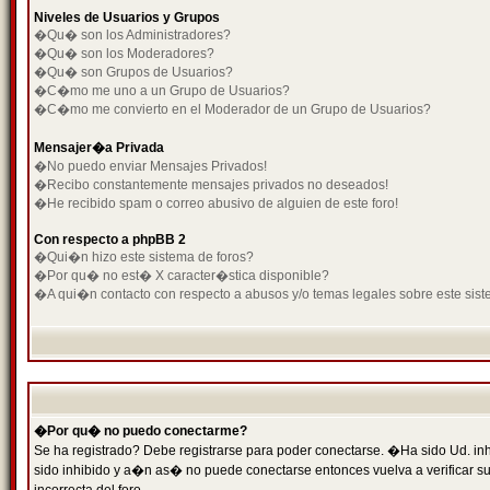
Niveles de Usuarios y Grupos
�Qu� son los Administradores?
�Qu� son los Moderadores?
�Qu� son Grupos de Usuarios?
�C�mo me uno a un Grupo de Usuarios?
�C�mo me convierto en el Moderador de un Grupo de Usuarios?
Mensajer�a Privada
�No puedo enviar Mensajes Privados!
�Recibo constantemente mensajes privados no deseados!
�He recibido spam o correo abusivo de alguien de este foro!
Con respecto a phpBB 2
�Qui�n hizo este sistema de foros?
�Por qu� no est� X caracter�stica disponible?
�A qui�n contacto con respecto a abusos y/o temas legales sobre este sist
�Por qu� no puedo conectarme?
Se ha registrado? Debe registrarse para poder conectarse. �Ha sido Ud. inh
sido inhibido y a�n as� no puede conectarse entonces vuelva a verificar su