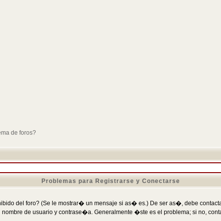
ema de foros?
Problemas para Registrarse y Conectarse
ibido del foro? (Se le mostrar� un mensaje si as� es.) De ser as�, debe contactar
 nombre de usuario y contrase�a. Generalmente �ste es el problema; si no, conta