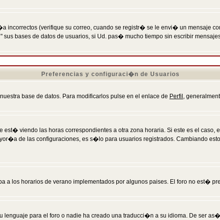
incorrectos (verifique su correo, cuando se registr� se le envi� un mensaje co
n" sus bases de datos de usuarios, si Ud. pas� mucho tiempo sin escribir mensaje
Preferencias y configuraci�n de Usuarios
 nuestra base de datos. Para modificarlos pulse en el enlace de
Perfil
, generalment
 est� viendo las horas correspondientes a otra zona horaria. Si este es el caso, en
mayor�a de las configuraciones, es s�lo para usuarios registrados. Cambiando est
eba a los horarios de verano implementados por algunos paises. El foro no est� pr
u lenguaje para el foro o nadie ha creado una traducci�n a su idioma. De ser as�,