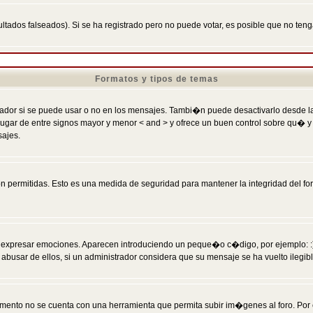
ltados falseados). Si se ha registrado pero no puede votar, es posible que no ten
Formatos y tipos de temas
r si se puede usar o no en los mensajes. Tambi�n puede desactivarlo desde la c
 ] en lugar de entre signos mayor y menor < and > y ofrece un buen control sobre
sajes.
 permitidas. Esto es una medida de seguridad para mantener la integridad del foro
esar emociones. Aparecen introduciendo un peque�o c�digo, por ejemplo: :) signifi
sar de ellos, si un administrador considera que su mensaje se ha vuelto ilegible 
nto no se cuenta con una herramienta que permita subir im�genes al foro. Por