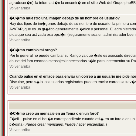
agradecer�n), la informaci�n la encontr� en el sitio Web del Grupo phpBB (
Volver arriba
�C�mo muestro una imagen debajo de mi nombre de usuario?
Hay dos tipos de im�genes debajo de su nombre de usuario, la primera cor
AVATAR, que es un gr�fico generalmente �nico y personal. El administrador d
pida que sea activada esa opci�n (seguramente sea un administrador buen
Volver arriba
�C�mo cambio mi rango?
Por lo general no puede cambiar su Rango ya que �ste es asociado directame
abuse del foro creando mensajes innecesarios s�lo para incrementar su Ra
Volver arriba
Cuando pulso en el enlace para enviar un correo a un usuario me pide n
Disculpe, pero s�lo los usuarios registrados pueden enviar correos a trav�s
Volver arriba
�C�mo creo un mensaje en un Tema o en un foro?
F�cil -- pulse en el bot�n correspondiente cuando est� en un foro o en un t
p�gina (
Puede crear mensajes. Puede hacer encuestas..
)
Volver arriba