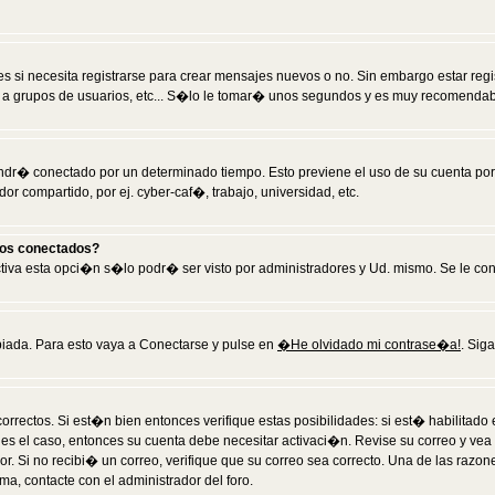
 si necesita registrarse para crear mensajes nuevos o no. Sin embargo estar reg
 a grupos de usuarios, etc... S�lo le tomar� unos segundos y es muy recomendab
tendr� conectado por un determinado tiempo. Esto previene el uso de su cuenta po
 compartido, por ej. cyber-caf�, trabajo, universidad, etc.
ios conectados?
activa esta opci�n s�lo podr� ser visto por administradores y Ud. mismo. Se le co
iada. Para esto vaya a Conectarse y pulse en
�He olvidado mi contrase�a!
. Sig
rrectos. Si est�n bien entonces verifique estas posibilidades: si est� habilitad
 es el caso, entonces su cuenta debe necesitar activaci�n. Revise su correo y vea
dor. Si no recibi� un correo, verifique que su correo sea correcto. Una de las raz
a, contacte con el administrador del foro.