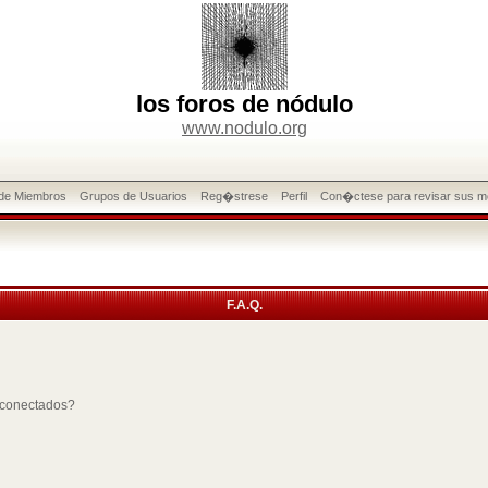
los foros de nódulo
www.nodulo.org
 de Miembros
Grupos de Usuarios
Reg�strese
Perfil
Con�ctese para revisar sus m
F.A.Q.
 conectados?