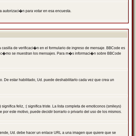
ga autorizaci�n para votar en esa encuesta.
asilla de verificaci�n en el formulario de ingreso de mensaje. BBCode es
 qu� y c�mo se muestran los mensajes. Para m�s informaci�n sobre BBCode
. De estar habilitado, Ud. puede deshabilitarlo cada vez que crea un
ca feliz, :( significa triste. La lista completa de emoticonos (smileys)
por este motivo, puede decidir borrarlo o privarlo del uso de los mismos.
 ende, Ud. debe hacer un enlace URL a una imagen que quiere que se