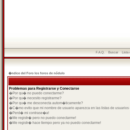
F.A.Q.
Buscar
Lista
�ndice del Foro los foros de nódulo
Problemas para Registrarse y Conectarse
�Por qu� no puedo conectarme?
�Por qu� necesito registrarme?
�Por qu� me desconecta autom�ticamente?
�C�mo evito que mi nombre de usuario aparezca en las listas de usuarios
�Perd� mi contrase�a!
�Me registr� pero no puedo conectarme!
�Me registr� hace tiempo pero ya no puedo conectarme!