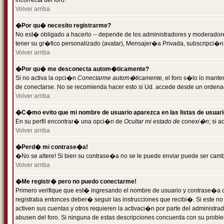
incorrecta del foro.
Volver arriba
�Por qu� necesito registrarme?
No est� obligado a hacerlo -- depende de los administradores y moderadores
tener su gr�fico personalizado (avatar), Mensajer�a Privada, subscripci�n
Volver arriba
�Por qu� me desconecta autom�ticamente?
Si no activa la opci�n
Conectarme autom�ticamente
, el foro s�lo lo man
de conectarse. No se recomienda hacer esto si Ud. accede desde un ordenador
Volver arriba
�C�mo evito que mi nombre de usuario aparezca en las listas de usuar
En su perfil encontrar� una opci�n de
Ocultar mi estado de conexi�n
; si 
Volver arriba
�Perd� mi contrase�a!
�No se altere! Si bien su contrase�a no se le puede enviar puede ser camb
Volver arriba
�Me registr� pero no puedo conectarme!
Primero verifique que est� ingresando el nombre de usuario y contrase�a co
registraba entonces deber� seguir las instrucciones que recibi�. Si este no
activen sus cuentas y otros requieren la activaci�n por parte del administra
abusen del foro. Si ninguna de estas descripciones concuerda con su problem