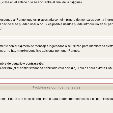
Pulse en el enlace que se encuentra al final de la p�gina)
responde al Rango, que est� asociada con el n�mero de mensajes que ha ingresado
ecide si se pueden usar o no. Si es posible usarlos puede introducirlo en su perf
o).
nte con el n�mero de mensajes ingresados o se utilizan para identificar a cierto
ngo, no hay ning�n beneficio adicional por tener Rangos.
ombre de usuario y contrase�a.
 del foro (si el administrador ha habilitado esta opci�n). Esto es para evitar S
Problemas con los mensajes
ema. Puede que necesite registrarse para poder crear mensajes. Los permisos que t