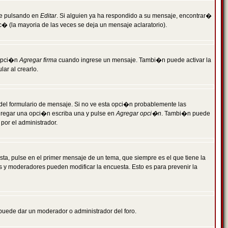
je pulsando en
Editar
. Si alguien ya ha respondido a su mensaje, encontrar�
c� (la mayoria de las veces se deja un mensaje aclaratorio).
 opci�n
Agregar firma
cuando ingrese un mensaje. Tambi�n puede activar la
ar al crearlo.
r del formulario de mensaje. Si no ve esta opci�n probablemente las
agregar una opci�n escriba una y pulse en
Agregar opci�n
. Tambi�n puede
por el administrador.
ta, pulse en el primer mensaje de un tema, que siempre es el que tiene la
es y moderadores pueden modificar la encuesta. Esto es para prevenir la
e puede dar un moderador o administrador del foro.