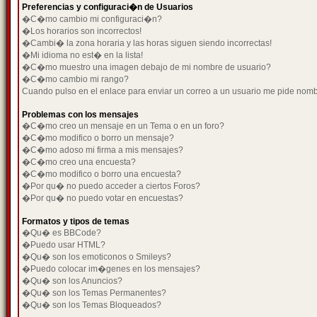
Preferencias y configuraci�n de Usuarios
�C�mo cambio mi configuraci�n?
�Los horarios son incorrectos!
�Cambi� la zona horaria y las horas siguen siendo incorrectas!
�Mi idioma no est� en la lista!
�C�mo muestro una imagen debajo de mi nombre de usuario?
�C�mo cambio mi rango?
Cuando pulso en el enlace para enviar un correo a un usuario me pide nom
Problemas con los mensajes
�C�mo creo un mensaje en un Tema o en un foro?
�C�mo modifico o borro un mensaje?
�C�mo adoso mi firma a mis mensajes?
�C�mo creo una encuesta?
�C�mo modifico o borro una encuesta?
�Por qu� no puedo acceder a ciertos Foros?
�Por qu� no puedo votar en encuestas?
Formatos y tipos de temas
�Qu� es BBCode?
�Puedo usar HTML?
�Qu� son los emoticonos o Smileys?
�Puedo colocar im�genes en los mensajes?
�Qu� son los Anuncios?
�Qu� son los Temas Permanentes?
�Qu� son los Temas Bloqueados?