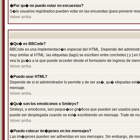
�Por qu� no puedo votar en encuestas?
S�lo usuarios registrados pueden votar en las encuestas (para prevenir resu
Volver arriba
�Qu� es BBCode?
BBCode es una implementaci�n especial del HTML. Depende del administrado
muy similar al HTML: las etiquetas (tags) se escriben entre corchetes [ y
vea la gu�a a la que puede acceder desde el formulario de ingreso de men
Volver arriba
�Puedo usar HTML?
Depende de si el administrador lo permite y de ser as�, qu� etiquetas est�n
mensaje.
Volver arriba
�Qu� son los emoticonos o Smileys?
Smileys, o emoticons, son peque�os gr�ficos que pueden ser usados para expr
puede ser desplegada cuando se est� escribiendo un mensaje. Trate de no abu
Volver arriba
�Puedo colocar im�genes en los mensajes?
Las im�genes pueden ser adheridas en sus mensajes. Sin embargo, de mome