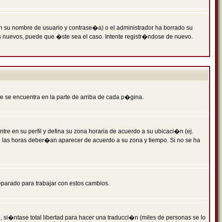
n su nombre de usuario y contrase�a) o el administrador ha borrado su
s nuevos, puede que �ste sea el caso. Intente registr�ndose de nuevo.
e se encuentra en la parte de arriba de cada p�gina.
tre en su perfil y defina su zona horaria de acuerdo a su ubicaci�n (ej.
o las horas deber�an aparecer de acuerdo a su zona y tiempo. Si no se ha
eparado para trabajar con estos cambios.
 si�ntase total libertad para hacer una traducci�n (miles de personas se lo