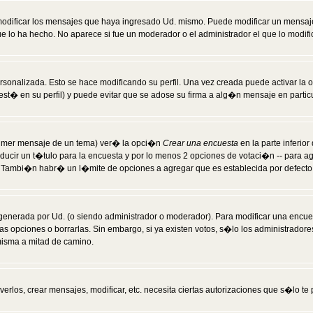
modificar los mensajes que haya ingresado Ud. mismo. Puede modificar un mensa
 lo ha hecho. No aparece si fue un moderador o el administrador el que lo modifi
rsonalizada. Esto se hace modificando su perfil. Una vez creada puede activar la
t� en su perfil) y puede evitar que se adose su firma a alg�n mensaje en particul
 primer mensaje de un tema) ver� la opci�n
Crear una encuesta
en la parte inferio
ducir un t�tulo para la encuesta y por lo menos 2 opciones de votaci�n -- para 
). Tambi�n habr� un l�mite de opciones a agregar que es establecida por defecto 
generada por Ud. (o siendo administrador o moderador). Para modificar una encues
as opciones o borrarlas. Sin embargo, si ya existen votos, s�lo los administrador
misma a mitad de camino.
verlos, crear mensajes, modificar, etc. necesita ciertas autorizaciones que s�lo t