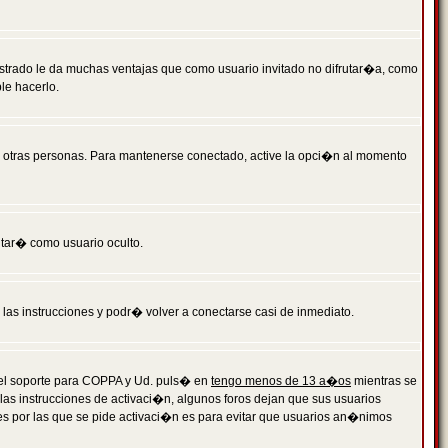
istrado le da muchas ventajas que como usuario invitado no difrutar�a, como
le hacerlo.
r otras personas. Para mantenerse conectado, active la opci�n al momento
ntar� como usuario oculto.
a las instrucciones y podr� volver a conectarse casi de inmediato.
o el soporte para COPPA y Ud. puls� en
tengo menos de 13 a�os
mientras se
 las instrucciones de activaci�n, algunos foros dejan que sus usuarios
ones por las que se pide activaci�n es para evitar que usuarios an�nimos