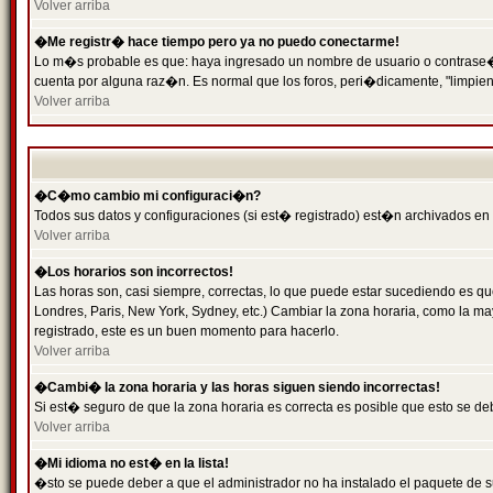
Volver arriba
�Me registr� hace tiempo pero ya no puedo conectarme!
Lo m�s probable es que: haya ingresado un nombre de usuario o contrase�a 
cuenta por alguna raz�n. Es normal que los foros, peri�dicamente, "limpie
Volver arriba
�C�mo cambio mi configuraci�n?
Todos sus datos y configuraciones (si est� registrado) est�n archivados en
Volver arriba
�Los horarios son incorrectos!
Las horas son, casi siempre, correctas, lo que puede estar sucediendo es que
Londres, Paris, New York, Sydney, etc.) Cambiar la zona horaria, como la 
registrado, este es un buen momento para hacerlo.
Volver arriba
�Cambi� la zona horaria y las horas siguen siendo incorrectas!
Si est� seguro de que la zona horaria es correcta es posible que esto se d
Volver arriba
�Mi idioma no est� en la lista!
�sto se puede deber a que el administrador no ha instalado el paquete de s