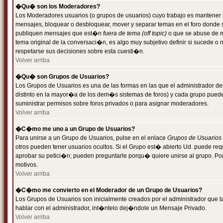
�Qu� son los Moderadores?
Los Moderadores usuarios (o grupos de usuarios) cuyo trabajo es mantener 
mensajes, bloquear o desbloquear, mover y separar temas en el foro donde
publiquen mensajes que est�n
fuera de tema (off topic)
o que se abuse de ma
tema original de la conversaci�n, es algo muy subjetivo definir si sucede 
respetarse sus decisiones sobre esta cuesti�n.
Volver arriba
�Qu� son Grupos de Usuarios?
Los Grupos de Usuarios es una de las formas en las que el administrador de
distinto en la mayor�a de los dem�s sistemas de foros) y cada grupo puede te
suministrar permisos sobre foros privados o para asignar moderadores.
Volver arriba
�C�mo me uno a un Grupo de Usuarios?
Para unirse a un Grupo de Usuarios, pulse en el enlace
Grupos de Usuarios
otros pueden tener usuarios ocultos. Si el Grupo est� abierto Ud. puede re
aprobar su petici�n; pueden preguntarle porqu� quiere unirse al grupo. Por
motivos.
Volver arriba
�C�mo me convierto en el Moderador de un Grupo de Usuarios?
Los Grupos de Usuarios son inicialmente creados por el administrador que
hablar con el administrador, int�ntelo dej�ndole un Mensaje Privado.
Volver arriba