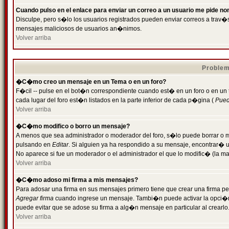
Cuando pulso en el enlace para enviar un correo a un usuario me pide n
Disculpe, pero s�lo los usuarios registrados pueden enviar correos a trav�s 
mensajes maliciosos de usuarios an�nimos.
Volver arriba
Problem
�C�mo creo un mensaje en un Tema o en un foro?
F�cil -- pulse en el bot�n correspondiente cuando est� en un foro o en un
cada lugar del foro est�n listados en la parte inferior de cada p�gina (
Puede
Volver arriba
�C�mo modifico o borro un mensaje?
A menos que sea administrador o moderador del foro, s�lo puede borrar o 
pulsando en
Editar
. Si alguien ya ha respondido a su mensaje, encontrar� 
No aparece si fue un moderador o el administrador el que lo modific� (la ma
Volver arriba
�C�mo adoso mi firma a mis mensajes?
Para adosar una firma en sus mensajes primero tiene que crear una firma pe
Agregar firma
cuando ingrese un mensaje. Tambi�n puede activar la opci�n 
puede evitar que se adose su firma a alg�n mensaje en particular al crearlo
Volver arriba