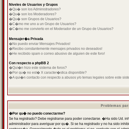
Niveles de Usuarios y Grupos
�Qu� son los Administradores?
�Qu� son los Moderadores?
�Qu� son Grupos de Usuarios?
�C�mo me uno a un Grupo de Usuarios?
�C�mo me convierto en el Moderador de un Grupo de Usuarios?
Mensajer�a Privada
�No puedo enviar Mensajes Privados!
�Recibo constantemente mensajes privados no deseados!
�He recibido spam o correo abusivo de alguien de este foro!
Con respecto a phpBB 2
�Qui�n hizo este sistema de foros?
�Por qu� no est� X caracter�stica disponible?
�A qui�n contacto con respecto a abusos y/o temas legales sobre este sist
Problemas par
�Por qu� no puedo conectarme?
Se ha registrado? Debe registrarse para poder conectarse. �Ha sido Ud. inh
administrador para averiguar por qu�. Si se ha registrado y no ha sido inh