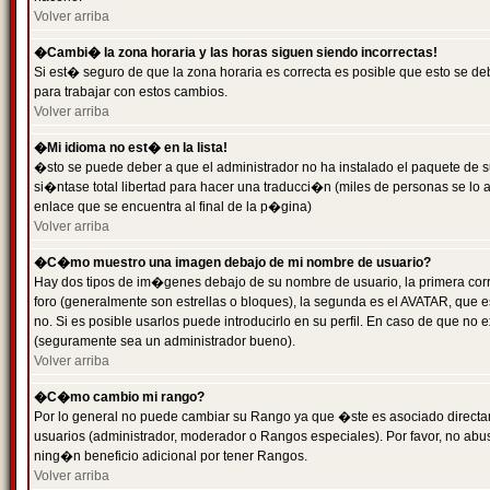
Volver arriba
�Cambi� la zona horaria y las horas siguen siendo incorrectas!
Si est� seguro de que la zona horaria es correcta es posible que esto se d
para trabajar con estos cambios.
Volver arriba
�Mi idioma no est� en la lista!
�sto se puede deber a que el administrador no ha instalado el paquete de s
si�ntase total libertad para hacer una traducci�n (miles de personas se lo
enlace que se encuentra al final de la p�gina)
Volver arriba
�C�mo muestro una imagen debajo de mi nombre de usuario?
Hay dos tipos de im�genes debajo de su nombre de usuario, la primera co
foro (generalmente son estrellas o bloques), la segunda es el AVATAR, que 
no. Si es posible usarlos puede introducirlo en su perfil. En caso de que no
(seguramente sea un administrador bueno).
Volver arriba
�C�mo cambio mi rango?
Por lo general no puede cambiar su Rango ya que �ste es asociado directame
usuarios (administrador, moderador o Rangos especiales). Por favor, no ab
ning�n beneficio adicional por tener Rangos.
Volver arriba