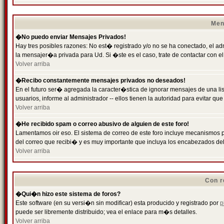
Men
�No puedo enviar Mensajes Privados!
Hay tres posibles razones: No est� registrado y/o no se ha conectado, el ad
la mensajer�a privada para Ud. Si �ste es el caso, trate de contactar con el
Volver arriba
�Recibo constantemente mensajes privados no deseados!
En el futuro ser� agregada la caracter�stica de ignorar mensajes de una l
usuarios, informe al administrador -- ellos tienen la autoridad para evitar 
Volver arriba
�He recibido spam o correo abusivo de alguien de este foro!
Lamentamos oir eso. El sistema de correo de este foro incluye mecanismos p
del correo que recibi� y es muy importante que incluya los encabezados de
Volver arriba
Con r
�Qui�n hizo este sistema de foros?
Este software (en su versi�n sin modificar) esta producido y registrado por
p
puede ser libremente distribuido; vea el enlace para m�s detalles.
Volver arriba