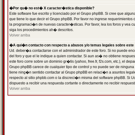
�Por qu� no est� X caracter�stica disponible?
Este software fue escrito y licenciado por el Grupo phpBB. Si cree que algun
que tiene lo que decir el Grupo phpBB. Por favor no ingrese requerimientos
la programaci�n de nuevas caracter�sticas. Por favor, lea los foros y vea c
siga los procedimientos ah� descritos.
Volver arriba
�A qui�n contacto con respecto a abusos y/o temas legales sobre este 
Ud. deber�a contactarse con el administrador de este foro. Si no puede enc
del foro y que el le indique a quien contactar. Si aun as� no obtiene resp
este foro corre sobre un dominio gr�tis (yahoo, free.fr, f2s.com, etc.), el d
Grupo phpBB carece de cualquier tipo de control y no puede ser de ninguna
tiene ning�n sentido contactar al Grupo phpBB en relaci�n a asuntos legal
respecto al sitio phpbb.com o la discreci�n misma del software phpBB. Si U
dispuesto a recibir una respuesta cortante o directamente no recibir respuest
Volver arriba