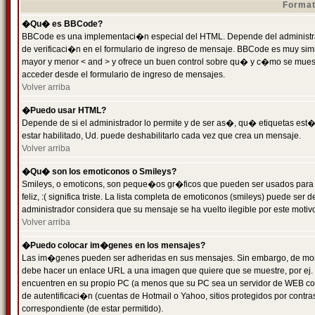
Format
�Qu� es BBCode?
BBCode es una implementaci�n especial del HTML. Depende del administrad
de verificaci�n en el formulario de ingreso de mensaje. BBCode es muy simila
mayor y menor < and > y ofrece un buen control sobre qu� y c�mo se mue
acceder desde el formulario de ingreso de mensajes.
Volver arriba
�Puedo usar HTML?
Depende de si el administrador lo permite y de ser as�, qu� etiquetas est�
estar habilitado, Ud. puede deshabilitarlo cada vez que crea un mensaje.
Volver arriba
�Qu� son los emoticonos o Smileys?
Smileys, o emoticons, son peque�os gr�ficos que pueden ser usados para 
feliz, :( significa triste. La lista completa de emoticonos (smileys) puede s
administrador considera que su mensaje se ha vuelto ilegible por este motivo
Volver arriba
�Puedo colocar im�genes en los mensajes?
Las im�genes pueden ser adheridas en sus mensajes. Sin embargo, de mome
debe hacer un enlace URL a una imagen que quiere que se muestre, por ej.
encuentren en su propio PC (a menos que su PC sea un servidor de WEB c
de autentificaci�n (cuentas de Hotmail o Yahoo, sitios protegidos por contr
correspondiente (de estar permitido).