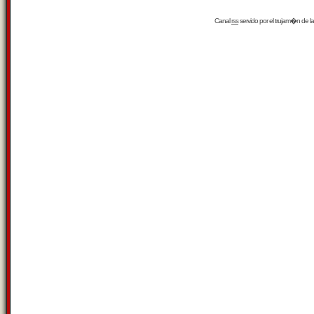
Canal
rss
servido por el
trujam�n
de la