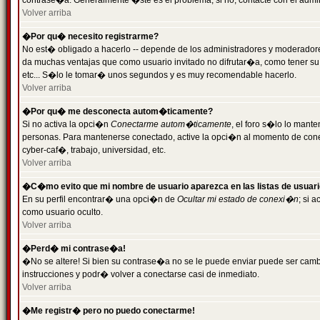
contrase�a. Generalmente �ste es el problema; si no, contacte con el admini
Volver arriba
�Por qu� necesito registrarme?
No est� obligado a hacerlo -- depende de los administradores y moderadores
da muchas ventajas que como usuario invitado no difrutar�a, como tener su
etc... S�lo le tomar� unos segundos y es muy recomendable hacerlo.
Volver arriba
�Por qu� me desconecta autom�ticamente?
Si no activa la opci�n
Conectarme autom�ticamente
, el foro s�lo lo mant
personas. Para mantenerse conectado, active la opci�n al momento de cone
cyber-caf�, trabajo, universidad, etc.
Volver arriba
�C�mo evito que mi nombre de usuario aparezca en las listas de usuar
En su perfil encontrar� una opci�n de
Ocultar mi estado de conexi�n
; si 
como usuario oculto.
Volver arriba
�Perd� mi contrase�a!
�No se altere! Si bien su contrase�a no se le puede enviar puede ser camb
instrucciones y podr� volver a conectarse casi de inmediato.
Volver arriba
�Me registr� pero no puedo conectarme!