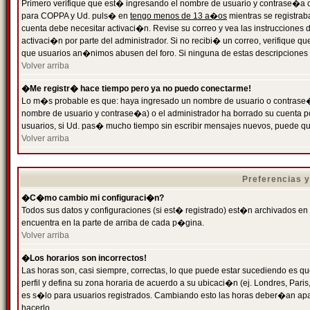
Primero verifique que est� ingresando el nombre de usuario y contrase�a cor
para COPPA y Ud. puls� en
tengo menos de 13 a�os
mientras se registrab
cuenta debe necesitar activaci�n. Revise su correo y vea las instrucciones d
activaci�n por parte del administrador. Si no recibi� un correo, verifique qu
que usuarios an�nimos abusen del foro. Si ninguna de estas descripciones c
Volver arriba
�Me registr� hace tiempo pero ya no puedo conectarme!
Lo m�s probable es que: haya ingresado un nombre de usuario o contrase�a
nombre de usuario y contrase�a) o el administrador ha borrado su cuenta p
usuarios, si Ud. pas� mucho tiempo sin escribir mensajes nuevos, puede qu
Volver arriba
Preferencias 
�C�mo cambio mi configuraci�n?
Todos sus datos y configuraciones (si est� registrado) est�n archivados en
encuentra en la parte de arriba de cada p�gina.
Volver arriba
�Los horarios son incorrectos!
Las horas son, casi siempre, correctas, lo que puede estar sucediendo es que
perfil y defina su zona horaria de acuerdo a su ubicaci�n (ej. Londres, Par
es s�lo para usuarios registrados. Cambiando esto las horas deber�an apar
hacerlo.