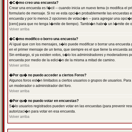
�C�mo creo una encuesta?
Crear una encuesta es f�cil -- cuando inicia un nuevo tema (o modifica el
formulario de mensaje. Si no ve esta opci�n probablemente las encuestas es
encuesta y por lo menos 2 opciones de votaci�n -- para agregar una opci�
[cero] para que no tenga l�mite de tiempo). Tambi�n habr� un l�mite de op
Volver arriba
�C�mo modifico o borro una encuesta?
Al igual que con los mensajes, s�lo puede modificar o borrar una encuesta 
en el primer mensaje de un tema, que siempre es el que tiene la encuesta as
Sin embargo, si ya existen votos, s�lo los administradores y moderadores pu
encuesta por medio de la edici�n de la misma a mitad de camino.
Volver arriba
�Por qu� no puedo acceder a ciertos Foros?
Algunos foros est�n limitados a ciertos usuarios o grupos de usuarios. Para 
un moderador o administrador del foro.
Volver arriba
�Por qu� no puedo votar en encuestas?
S�lo usuarios registrados pueden votar en las encuestas (para prevenir resu
autorizaci�n para votar en esa encuesta.
Volver arriba