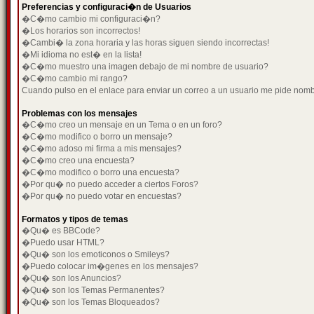
Preferencias y configuraci�n de Usuarios
�C�mo cambio mi configuraci�n?
�Los horarios son incorrectos!
�Cambi� la zona horaria y las horas siguen siendo incorrectas!
�Mi idioma no est� en la lista!
�C�mo muestro una imagen debajo de mi nombre de usuario?
�C�mo cambio mi rango?
Cuando pulso en el enlace para enviar un correo a un usuario me pide nom
Problemas con los mensajes
�C�mo creo un mensaje en un Tema o en un foro?
�C�mo modifico o borro un mensaje?
�C�mo adoso mi firma a mis mensajes?
�C�mo creo una encuesta?
�C�mo modifico o borro una encuesta?
�Por qu� no puedo acceder a ciertos Foros?
�Por qu� no puedo votar en encuestas?
Formatos y tipos de temas
�Qu� es BBCode?
�Puedo usar HTML?
�Qu� son los emoticonos o Smileys?
�Puedo colocar im�genes en los mensajes?
�Qu� son los Anuncios?
�Qu� son los Temas Permanentes?
�Qu� son los Temas Bloqueados?