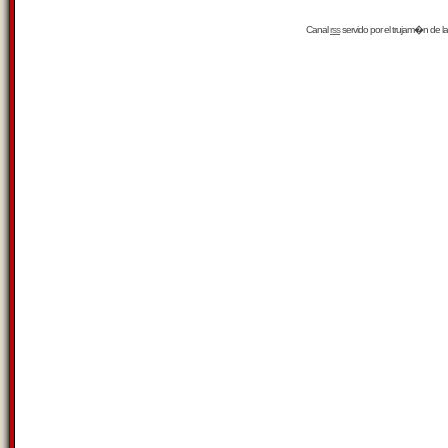
Canal
rss
servido por el
trujam�n
de la