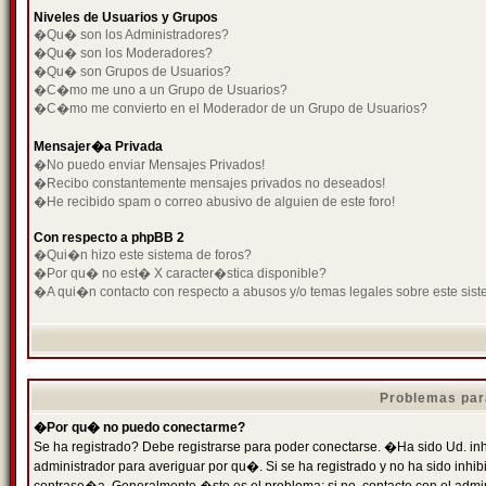
Niveles de Usuarios y Grupos
�Qu� son los Administradores?
�Qu� son los Moderadores?
�Qu� son Grupos de Usuarios?
�C�mo me uno a un Grupo de Usuarios?
�C�mo me convierto en el Moderador de un Grupo de Usuarios?
Mensajer�a Privada
�No puedo enviar Mensajes Privados!
�Recibo constantemente mensajes privados no deseados!
�He recibido spam o correo abusivo de alguien de este foro!
Con respecto a phpBB 2
�Qui�n hizo este sistema de foros?
�Por qu� no est� X caracter�stica disponible?
�A qui�n contacto con respecto a abusos y/o temas legales sobre este sist
Problemas par
�Por qu� no puedo conectarme?
Se ha registrado? Debe registrarse para poder conectarse. �Ha sido Ud. inh
administrador para averiguar por qu�. Si se ha registrado y no ha sido inh