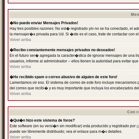
Men
�No puedo enviar Mensajes Privados!
Hay tres posibles razones: No est� registrado y/o no se ha conectado, el ad
la mensajer�a privada para Ud. Si �ste es el caso, trate de contactar con el
Volver arriba
�Recibo constantemente mensajes privados no deseados!
En el futuro ser� agregada la caracter�stica de ignorar mensajes de una l
usuarios, informe al administrador -- ellos tienen la autoridad para evitar 
Volver arriba
�He recibido spam o correo abusivo de alguien de este foro!
Lamentamos oir eso. El sistema de correo de este foro incluye mecanismos p
del correo que recibi� y es muy importante que incluya los encabezados de
Volver arriba
Con r
�Qui�n hizo este sistema de foros?
Este software (en su versi�n sin modificar) esta producido y registrado por
p
puede ser libremente distribuido; vea el enlace para m�s detalles.
Volver arriba