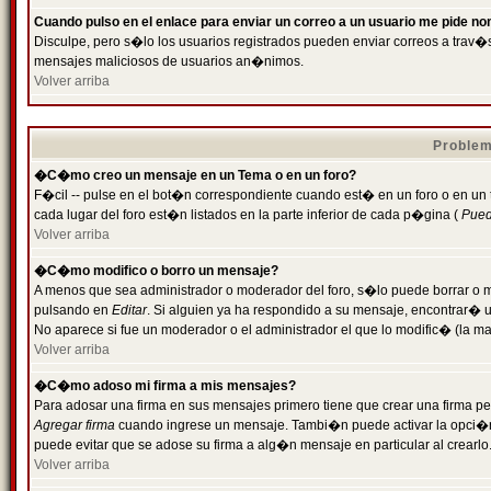
Cuando pulso en el enlace para enviar un correo a un usuario me pide n
Disculpe, pero s�lo los usuarios registrados pueden enviar correos a trav�s 
mensajes maliciosos de usuarios an�nimos.
Volver arriba
Problem
�C�mo creo un mensaje en un Tema o en un foro?
F�cil -- pulse en el bot�n correspondiente cuando est� en un foro o en un
cada lugar del foro est�n listados en la parte inferior de cada p�gina (
Puede
Volver arriba
�C�mo modifico o borro un mensaje?
A menos que sea administrador o moderador del foro, s�lo puede borrar o 
pulsando en
Editar
. Si alguien ya ha respondido a su mensaje, encontrar� 
No aparece si fue un moderador o el administrador el que lo modific� (la ma
Volver arriba
�C�mo adoso mi firma a mis mensajes?
Para adosar una firma en sus mensajes primero tiene que crear una firma pe
Agregar firma
cuando ingrese un mensaje. Tambi�n puede activar la opci�n 
puede evitar que se adose su firma a alg�n mensaje en particular al crearlo
Volver arriba