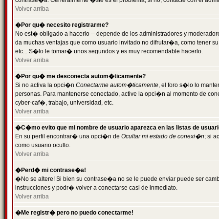
contrase�a. Generalmente �ste es el problema; si no, contacte con el admini
Volver arriba
�Por qu� necesito registrarme?
No est� obligado a hacerlo -- depende de los administradores y moderadores
da muchas ventajas que como usuario invitado no difrutar�a, como tener su
etc... S�lo le tomar� unos segundos y es muy recomendable hacerlo.
Volver arriba
�Por qu� me desconecta autom�ticamente?
Si no activa la opci�n
Conectarme autom�ticamente
, el foro s�lo lo mant
personas. Para mantenerse conectado, active la opci�n al momento de cone
cyber-caf�, trabajo, universidad, etc.
Volver arriba
�C�mo evito que mi nombre de usuario aparezca en las listas de usuar
En su perfil encontrar� una opci�n de
Ocultar mi estado de conexi�n
; si 
como usuario oculto.
Volver arriba
�Perd� mi contrase�a!
�No se altere! Si bien su contrase�a no se le puede enviar puede ser camb
instrucciones y podr� volver a conectarse casi de inmediato.
Volver arriba
�Me registr� pero no puedo conectarme!