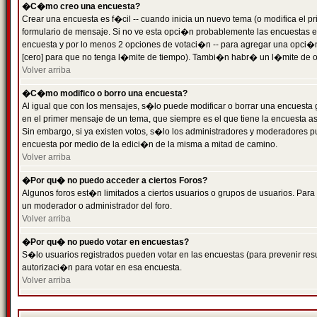
�C�mo creo una encuesta?
Crear una encuesta es f�cil -- cuando inicia un nuevo tema (o modifica el
formulario de mensaje. Si no ve esta opci�n probablemente las encuestas es
encuesta y por lo menos 2 opciones de votaci�n -- para agregar una opci�
[cero] para que no tenga l�mite de tiempo). Tambi�n habr� un l�mite de op
Volver arriba
�C�mo modifico o borro una encuesta?
Al igual que con los mensajes, s�lo puede modificar o borrar una encuesta 
en el primer mensaje de un tema, que siempre es el que tiene la encuesta as
Sin embargo, si ya existen votos, s�lo los administradores y moderadores pu
encuesta por medio de la edici�n de la misma a mitad de camino.
Volver arriba
�Por qu� no puedo acceder a ciertos Foros?
Algunos foros est�n limitados a ciertos usuarios o grupos de usuarios. Para 
un moderador o administrador del foro.
Volver arriba
�Por qu� no puedo votar en encuestas?
S�lo usuarios registrados pueden votar en las encuestas (para prevenir resu
autorizaci�n para votar en esa encuesta.
Volver arriba