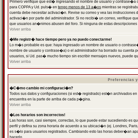
Primero verifique que est� ingresando el nombre de usuario y contrase�a cor
para COPPA y Ud. puls� en
tengo menos de 13 a�os
mientras se registrab
cuenta debe necesitar activaci�n. Revise su correo y vea las instrucciones d
activaci�n por parte del administrador. Si no recibi� un correo, verifique qu
que usuarios an�nimos abusen del foro. Si ninguna de estas descripciones c
Volver arriba
�Me registr� hace tiempo pero ya no puedo conectarme!
Lo m�s probable es que: haya ingresado un nombre de usuario o contrase�a
nombre de usuario y contrase�a) o el administrador ha borrado su cuenta p
usuarios, si Ud. pas� mucho tiempo sin escribir mensajes nuevos, puede qu
Volver arriba
Preferencias 
�C�mo cambio mi configuraci�n?
Todos sus datos y configuraciones (si est� registrado) est�n archivados en
encuentra en la parte de arriba de cada p�gina.
Volver arriba
�Los horarios son incorrectos!
Las horas son, casi siempre, correctas, lo que puede estar sucediendo es que
perfil y defina su zona horaria de acuerdo a su ubicaci�n (ej. Londres, Par
es s�lo para usuarios registrados. Cambiando esto las horas deber�an apar
hacerlo.