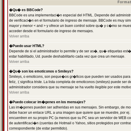
Format
�Qu� es BBCode?
BBCode es una implementaci�n especial del HTML. Depende del administrad
de verificaci�n en el formulario de ingreso de mensaje. BBCode es muy simila
mayor y menor < and > y ofrece un buen control sobre qu� y c�mo se mue
acceder desde el formulario de ingreso de mensajes.
Volver arriba
�Puedo usar HTML?
Depende de si el administrador lo permite y de ser as�, qu� etiquetas est�
estar habilitado, Ud. puede deshabilitarlo cada vez que crea un mensaje.
Volver arriba
�Qu� son los emoticonos o Smileys?
Smileys, o emoticons, son peque�os gr�ficos que pueden ser usados para 
feliz, :( significa triste. La lista completa de emoticonos (smileys) puede s
administrador considera que su mensaje se ha vuelto ilegible por este motivo
Volver arriba
�Puedo colocar im�genes en los mensajes?
Las im�genes pueden ser adheridas en sus mensajes. Sin embargo, de mome
debe hacer un enlace URL a una imagen que quiere que se muestre, por ej.
encuentren en su propio PC (a menos que su PC sea un servidor de WEB c
de autentificaci�n (cuentas de Hotmail o Yahoo, sitios protegidos por contr
correspondiente (de estar permitido).