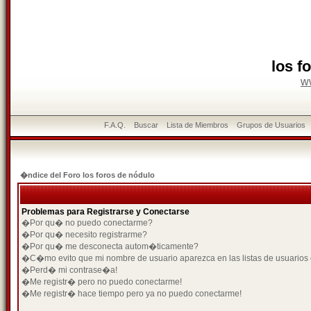
los f
w
F.A.Q.
Buscar
Lista de Miembros
Grupos de Usuarios
�ndice del Foro los foros de nódulo
Problemas para Registrarse y Conectarse
�Por qu� no puedo conectarme?
�Por qu� necesito registrarme?
�Por qu� me desconecta autom�ticamente?
�C�mo evito que mi nombre de usuario aparezca en las listas de usuarios
�Perd� mi contrase�a!
�Me registr� pero no puedo conectarme!
�Me registr� hace tiempo pero ya no puedo conectarme!