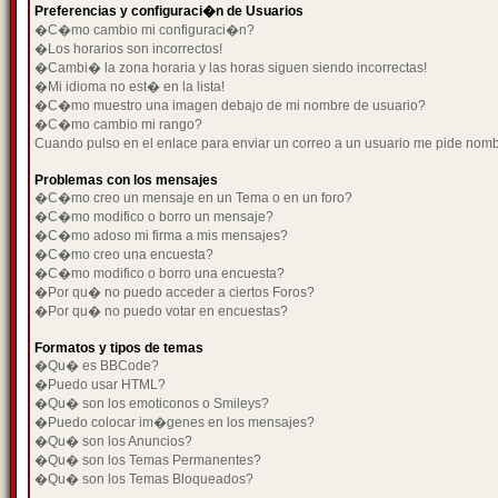
Preferencias y configuraci�n de Usuarios
�C�mo cambio mi configuraci�n?
�Los horarios son incorrectos!
�Cambi� la zona horaria y las horas siguen siendo incorrectas!
�Mi idioma no est� en la lista!
�C�mo muestro una imagen debajo de mi nombre de usuario?
�C�mo cambio mi rango?
Cuando pulso en el enlace para enviar un correo a un usuario me pide nom
Problemas con los mensajes
�C�mo creo un mensaje en un Tema o en un foro?
�C�mo modifico o borro un mensaje?
�C�mo adoso mi firma a mis mensajes?
�C�mo creo una encuesta?
�C�mo modifico o borro una encuesta?
�Por qu� no puedo acceder a ciertos Foros?
�Por qu� no puedo votar en encuestas?
Formatos y tipos de temas
�Qu� es BBCode?
�Puedo usar HTML?
�Qu� son los emoticonos o Smileys?
�Puedo colocar im�genes en los mensajes?
�Qu� son los Anuncios?
�Qu� son los Temas Permanentes?
�Qu� son los Temas Bloqueados?