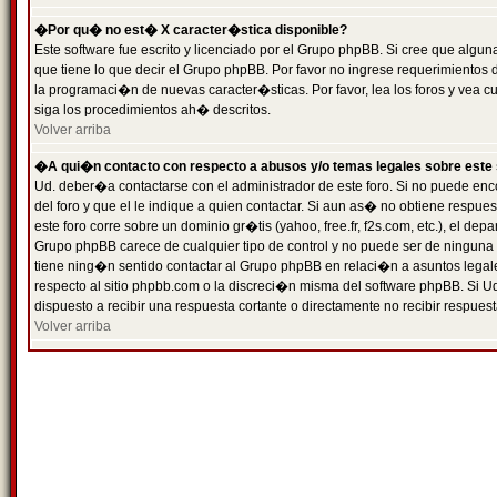
�Por qu� no est� X caracter�stica disponible?
Este software fue escrito y licenciado por el Grupo phpBB. Si cree que algun
que tiene lo que decir el Grupo phpBB. Por favor no ingrese requerimientos
la programaci�n de nuevas caracter�sticas. Por favor, lea los foros y vea c
siga los procedimientos ah� descritos.
Volver arriba
�A qui�n contacto con respecto a abusos y/o temas legales sobre este 
Ud. deber�a contactarse con el administrador de este foro. Si no puede enc
del foro y que el le indique a quien contactar. Si aun as� no obtiene resp
este foro corre sobre un dominio gr�tis (yahoo, free.fr, f2s.com, etc.), el d
Grupo phpBB carece de cualquier tipo de control y no puede ser de ninguna
tiene ning�n sentido contactar al Grupo phpBB en relaci�n a asuntos legal
respecto al sitio phpbb.com o la discreci�n misma del software phpBB. Si U
dispuesto a recibir una respuesta cortante o directamente no recibir respuest
Volver arriba