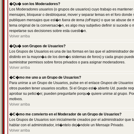
�Qu� son los Moderadores?
Los Moderadores usuarios (o grupos de usuarios) cuyo trabajo es mantener 
mensajes, bloquear o desbloquear, mover y separar temas en el foro donde
publiquen mensajes que est�n
fuera de tema (off topic)
o que se abuse de ma
tema original de la conversaci�n, es algo muy subjetivo definir si sucede 
respetarse sus decisiones sobre esta cuesti�n.
Volver arriba
�Qu� son Grupos de Usuarios?
Los Grupos de Usuarios es una de las formas en las que el administrador de
distinto en la mayor�a de los dem�s sistemas de foros) y cada grupo puede te
suministrar permisos sobre foros privados o para asignar moderadores.
Volver arriba
�C�mo me uno a un Grupo de Usuarios?
Para unirse a un Grupo de Usuarios, pulse en el enlace
Grupos de Usuarios
otros pueden tener usuarios ocultos. Si el Grupo est� abierto Ud. puede re
aprobar su petici�n; pueden preguntarle porqu� quiere unirse al grupo. Por
motivos.
Volver arriba
�C�mo me convierto en el Moderador de un Grupo de Usuarios?
Los Grupos de Usuarios son inicialmente creados por el administrador que
hablar con el administrador, int�ntelo dej�ndole un Mensaje Privado.
Volver arriba