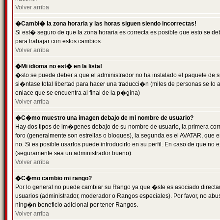
Volver arriba
�Cambi� la zona horaria y las horas siguen siendo incorrectas!
Si est� seguro de que la zona horaria es correcta es posible que esto se d
para trabajar con estos cambios.
Volver arriba
�Mi idioma no est� en la lista!
�sto se puede deber a que el administrador no ha instalado el paquete de s
si�ntase total libertad para hacer una traducci�n (miles de personas se lo
enlace que se encuentra al final de la p�gina)
Volver arriba
�C�mo muestro una imagen debajo de mi nombre de usuario?
Hay dos tipos de im�genes debajo de su nombre de usuario, la primera co
foro (generalmente son estrellas o bloques), la segunda es el AVATAR, que 
no. Si es posible usarlos puede introducirlo en su perfil. En caso de que no
(seguramente sea un administrador bueno).
Volver arriba
�C�mo cambio mi rango?
Por lo general no puede cambiar su Rango ya que �ste es asociado directame
usuarios (administrador, moderador o Rangos especiales). Por favor, no ab
ning�n beneficio adicional por tener Rangos.
Volver arriba