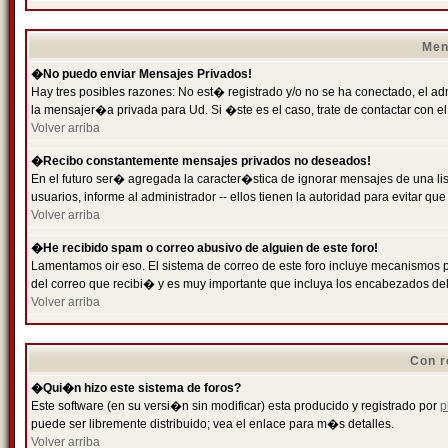
Men
�No puedo enviar Mensajes Privados!
Hay tres posibles razones: No est� registrado y/o no se ha conectado, el ad
la mensajer�a privada para Ud. Si �ste es el caso, trate de contactar con el
Volver arriba
�Recibo constantemente mensajes privados no deseados!
En el futuro ser� agregada la caracter�stica de ignorar mensajes de una l
usuarios, informe al administrador -- ellos tienen la autoridad para evitar 
Volver arriba
�He recibido spam o correo abusivo de alguien de este foro!
Lamentamos oir eso. El sistema de correo de este foro incluye mecanismos p
del correo que recibi� y es muy importante que incluya los encabezados de
Volver arriba
Con r
�Qui�n hizo este sistema de foros?
Este software (en su versi�n sin modificar) esta producido y registrado por
p
puede ser libremente distribuido; vea el enlace para m�s detalles.
Volver arriba