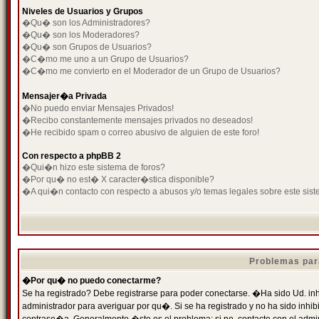
Niveles de Usuarios y Grupos
�Qu� son los Administradores?
�Qu� son los Moderadores?
�Qu� son Grupos de Usuarios?
�C�mo me uno a un Grupo de Usuarios?
�C�mo me convierto en el Moderador de un Grupo de Usuarios?
Mensajer�a Privada
�No puedo enviar Mensajes Privados!
�Recibo constantemente mensajes privados no deseados!
�He recibido spam o correo abusivo de alguien de este foro!
Con respecto a phpBB 2
�Qui�n hizo este sistema de foros?
�Por qu� no est� X caracter�stica disponible?
�A qui�n contacto con respecto a abusos y/o temas legales sobre este sist
Problemas par
�Por qu� no puedo conectarme?
Se ha registrado? Debe registrarse para poder conectarse. �Ha sido Ud. inh
administrador para averiguar por qu�. Si se ha registrado y no ha sido inh