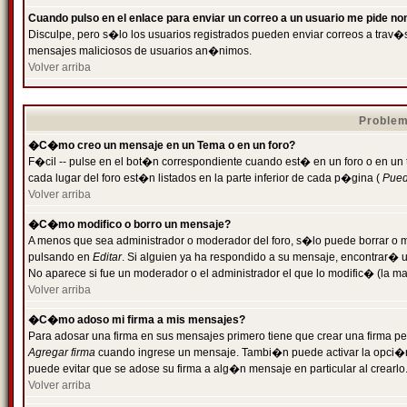
Cuando pulso en el enlace para enviar un correo a un usuario me pide n
Disculpe, pero s�lo los usuarios registrados pueden enviar correos a trav�s 
mensajes maliciosos de usuarios an�nimos.
Volver arriba
Problem
�C�mo creo un mensaje en un Tema o en un foro?
F�cil -- pulse en el bot�n correspondiente cuando est� en un foro o en un
cada lugar del foro est�n listados en la parte inferior de cada p�gina (
Puede
Volver arriba
�C�mo modifico o borro un mensaje?
A menos que sea administrador o moderador del foro, s�lo puede borrar o 
pulsando en
Editar
. Si alguien ya ha respondido a su mensaje, encontrar� 
No aparece si fue un moderador o el administrador el que lo modific� (la ma
Volver arriba
�C�mo adoso mi firma a mis mensajes?
Para adosar una firma en sus mensajes primero tiene que crear una firma pe
Agregar firma
cuando ingrese un mensaje. Tambi�n puede activar la opci�n 
puede evitar que se adose su firma a alg�n mensaje en particular al crearlo
Volver arriba