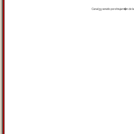
Canal
rss
servido por el
trujam�n
de la