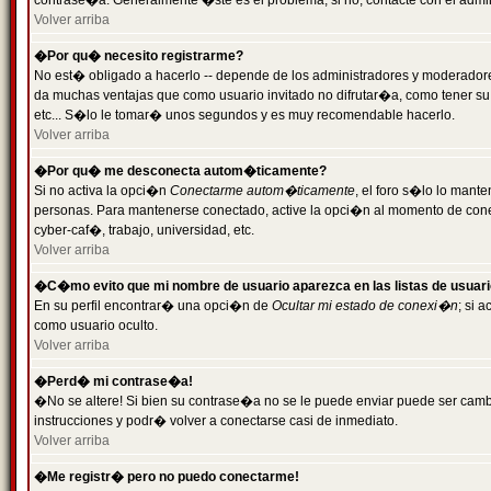
contrase�a. Generalmente �ste es el problema; si no, contacte con el admini
Volver arriba
�Por qu� necesito registrarme?
No est� obligado a hacerlo -- depende de los administradores y moderadores
da muchas ventajas que como usuario invitado no difrutar�a, como tener su
etc... S�lo le tomar� unos segundos y es muy recomendable hacerlo.
Volver arriba
�Por qu� me desconecta autom�ticamente?
Si no activa la opci�n
Conectarme autom�ticamente
, el foro s�lo lo mant
personas. Para mantenerse conectado, active la opci�n al momento de cone
cyber-caf�, trabajo, universidad, etc.
Volver arriba
�C�mo evito que mi nombre de usuario aparezca en las listas de usuar
En su perfil encontrar� una opci�n de
Ocultar mi estado de conexi�n
; si 
como usuario oculto.
Volver arriba
�Perd� mi contrase�a!
�No se altere! Si bien su contrase�a no se le puede enviar puede ser camb
instrucciones y podr� volver a conectarse casi de inmediato.
Volver arriba
�Me registr� pero no puedo conectarme!