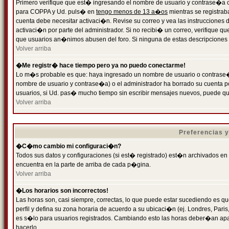
Primero verifique que est� ingresando el nombre de usuario y contrase�a cor
para COPPA y Ud. puls� en
tengo menos de 13 a�os
mientras se registrab
cuenta debe necesitar activaci�n. Revise su correo y vea las instrucciones d
activaci�n por parte del administrador. Si no recibi� un correo, verifique qu
que usuarios an�nimos abusen del foro. Si ninguna de estas descripciones c
Volver arriba
�Me registr� hace tiempo pero ya no puedo conectarme!
Lo m�s probable es que: haya ingresado un nombre de usuario o contrase�a
nombre de usuario y contrase�a) o el administrador ha borrado su cuenta p
usuarios, si Ud. pas� mucho tiempo sin escribir mensajes nuevos, puede qu
Volver arriba
Preferencias 
�C�mo cambio mi configuraci�n?
Todos sus datos y configuraciones (si est� registrado) est�n archivados en
encuentra en la parte de arriba de cada p�gina.
Volver arriba
�Los horarios son incorrectos!
Las horas son, casi siempre, correctas, lo que puede estar sucediendo es que
perfil y defina su zona horaria de acuerdo a su ubicaci�n (ej. Londres, Par
es s�lo para usuarios registrados. Cambiando esto las horas deber�an apar
hacerlo.