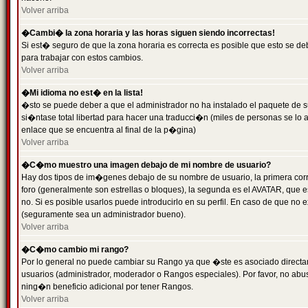
Volver arriba
�Cambi� la zona horaria y las horas siguen siendo incorrectas!
Si est� seguro de que la zona horaria es correcta es posible que esto se d
para trabajar con estos cambios.
Volver arriba
�Mi idioma no est� en la lista!
�sto se puede deber a que el administrador no ha instalado el paquete de s
si�ntase total libertad para hacer una traducci�n (miles de personas se lo
enlace que se encuentra al final de la p�gina)
Volver arriba
�C�mo muestro una imagen debajo de mi nombre de usuario?
Hay dos tipos de im�genes debajo de su nombre de usuario, la primera co
foro (generalmente son estrellas o bloques), la segunda es el AVATAR, que 
no. Si es posible usarlos puede introducirlo en su perfil. En caso de que no
(seguramente sea un administrador bueno).
Volver arriba
�C�mo cambio mi rango?
Por lo general no puede cambiar su Rango ya que �ste es asociado directame
usuarios (administrador, moderador o Rangos especiales). Por favor, no ab
ning�n beneficio adicional por tener Rangos.
Volver arriba