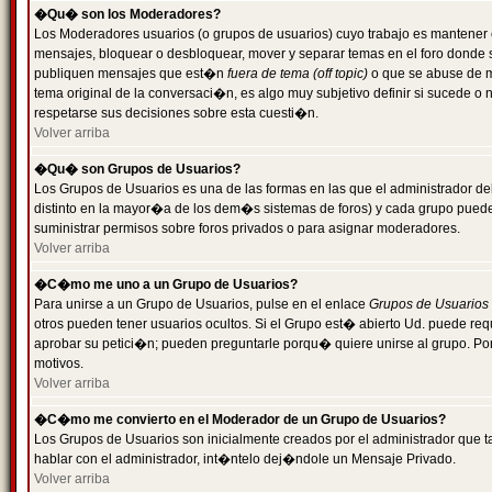
�Qu� son los Moderadores?
Los Moderadores usuarios (o grupos de usuarios) cuyo trabajo es mantener 
mensajes, bloquear o desbloquear, mover y separar temas en el foro donde
publiquen mensajes que est�n
fuera de tema (off topic)
o que se abuse de ma
tema original de la conversaci�n, es algo muy subjetivo definir si sucede 
respetarse sus decisiones sobre esta cuesti�n.
Volver arriba
�Qu� son Grupos de Usuarios?
Los Grupos de Usuarios es una de las formas en las que el administrador de
distinto en la mayor�a de los dem�s sistemas de foros) y cada grupo puede te
suministrar permisos sobre foros privados o para asignar moderadores.
Volver arriba
�C�mo me uno a un Grupo de Usuarios?
Para unirse a un Grupo de Usuarios, pulse en el enlace
Grupos de Usuarios
otros pueden tener usuarios ocultos. Si el Grupo est� abierto Ud. puede re
aprobar su petici�n; pueden preguntarle porqu� quiere unirse al grupo. Por
motivos.
Volver arriba
�C�mo me convierto en el Moderador de un Grupo de Usuarios?
Los Grupos de Usuarios son inicialmente creados por el administrador que
hablar con el administrador, int�ntelo dej�ndole un Mensaje Privado.
Volver arriba