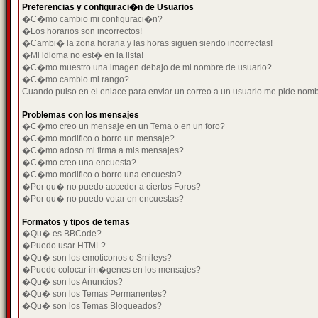
Preferencias y configuraci�n de Usuarios
�C�mo cambio mi configuraci�n?
�Los horarios son incorrectos!
�Cambi� la zona horaria y las horas siguen siendo incorrectas!
�Mi idioma no est� en la lista!
�C�mo muestro una imagen debajo de mi nombre de usuario?
�C�mo cambio mi rango?
Cuando pulso en el enlace para enviar un correo a un usuario me pide nom
Problemas con los mensajes
�C�mo creo un mensaje en un Tema o en un foro?
�C�mo modifico o borro un mensaje?
�C�mo adoso mi firma a mis mensajes?
�C�mo creo una encuesta?
�C�mo modifico o borro una encuesta?
�Por qu� no puedo acceder a ciertos Foros?
�Por qu� no puedo votar en encuestas?
Formatos y tipos de temas
�Qu� es BBCode?
�Puedo usar HTML?
�Qu� son los emoticonos o Smileys?
�Puedo colocar im�genes en los mensajes?
�Qu� son los Anuncios?
�Qu� son los Temas Permanentes?
�Qu� son los Temas Bloqueados?