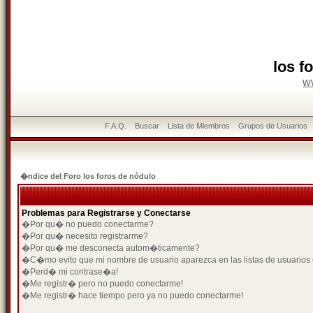
los f
w
F.A.Q.
Buscar
Lista de Miembros
Grupos de Usuarios
�ndice del Foro los foros de nódulo
Problemas para Registrarse y Conectarse
�Por qu� no puedo conectarme?
�Por qu� necesito registrarme?
�Por qu� me desconecta autom�ticamente?
�C�mo evito que mi nombre de usuario aparezca en las listas de usuarios
�Perd� mi contrase�a!
�Me registr� pero no puedo conectarme!
�Me registr� hace tiempo pero ya no puedo conectarme!