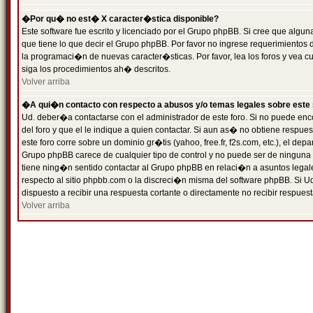
�Por qu� no est� X caracter�stica disponible?
Este software fue escrito y licenciado por el Grupo phpBB. Si cree que algun
que tiene lo que decir el Grupo phpBB. Por favor no ingrese requerimientos
la programaci�n de nuevas caracter�sticas. Por favor, lea los foros y vea c
siga los procedimientos ah� descritos.
Volver arriba
�A qui�n contacto con respecto a abusos y/o temas legales sobre este 
Ud. deber�a contactarse con el administrador de este foro. Si no puede enc
del foro y que el le indique a quien contactar. Si aun as� no obtiene resp
este foro corre sobre un dominio gr�tis (yahoo, free.fr, f2s.com, etc.), el d
Grupo phpBB carece de cualquier tipo de control y no puede ser de ninguna
tiene ning�n sentido contactar al Grupo phpBB en relaci�n a asuntos legal
respecto al sitio phpbb.com o la discreci�n misma del software phpBB. Si U
dispuesto a recibir una respuesta cortante o directamente no recibir respuest
Volver arriba