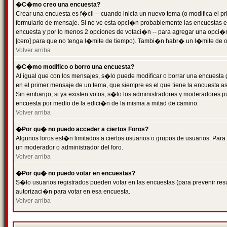
�C�mo creo una encuesta?
Crear una encuesta es f�cil -- cuando inicia un nuevo tema (o modifica el
formulario de mensaje. Si no ve esta opci�n probablemente las encuestas es
encuesta y por lo menos 2 opciones de votaci�n -- para agregar una opci�
[cero] para que no tenga l�mite de tiempo). Tambi�n habr� un l�mite de op
Volver arriba
�C�mo modifico o borro una encuesta?
Al igual que con los mensajes, s�lo puede modificar o borrar una encuesta 
en el primer mensaje de un tema, que siempre es el que tiene la encuesta as
Sin embargo, si ya existen votos, s�lo los administradores y moderadores pu
encuesta por medio de la edici�n de la misma a mitad de camino.
Volver arriba
�Por qu� no puedo acceder a ciertos Foros?
Algunos foros est�n limitados a ciertos usuarios o grupos de usuarios. Para 
un moderador o administrador del foro.
Volver arriba
�Por qu� no puedo votar en encuestas?
S�lo usuarios registrados pueden votar en las encuestas (para prevenir resu
autorizaci�n para votar en esa encuesta.
Volver arriba