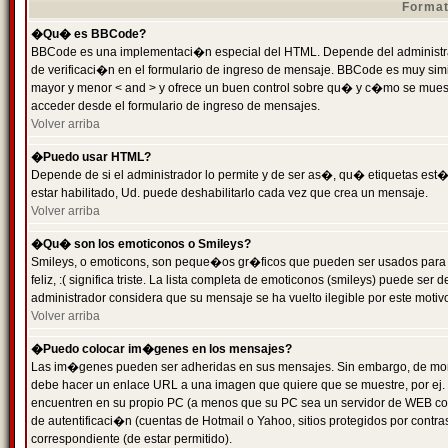
Format
�Qu� es BBCode?
BBCode es una implementaci�n especial del HTML. Depende del administrad
de verificaci�n en el formulario de ingreso de mensaje. BBCode es muy simila
mayor y menor < and > y ofrece un buen control sobre qu� y c�mo se mue
acceder desde el formulario de ingreso de mensajes.
Volver arriba
�Puedo usar HTML?
Depende de si el administrador lo permite y de ser as�, qu� etiquetas est�
estar habilitado, Ud. puede deshabilitarlo cada vez que crea un mensaje.
Volver arriba
�Qu� son los emoticonos o Smileys?
Smileys, o emoticons, son peque�os gr�ficos que pueden ser usados para 
feliz, :( significa triste. La lista completa de emoticonos (smileys) puede s
administrador considera que su mensaje se ha vuelto ilegible por este motivo
Volver arriba
�Puedo colocar im�genes en los mensajes?
Las im�genes pueden ser adheridas en sus mensajes. Sin embargo, de mome
debe hacer un enlace URL a una imagen que quiere que se muestre, por ej.
encuentren en su propio PC (a menos que su PC sea un servidor de WEB c
de autentificaci�n (cuentas de Hotmail o Yahoo, sitios protegidos por contr
correspondiente (de estar permitido).