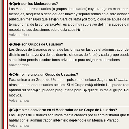
�Qu� son los Moderadores?
Los Moderadores usuarios (o grupos de usuarios) cuyo trabajo es mantener 
mensajes, bloquear o desbloquear, mover y separar temas en el foro donde
publiquen mensajes que est�n
fuera de tema (off topic)
o que se abuse de ma
tema original de la conversaci�n, es algo muy subjetivo definir si sucede 
respetarse sus decisiones sobre esta cuesti�n.
Volver arriba
�Qu� son Grupos de Usuarios?
Los Grupos de Usuarios es una de las formas en las que el administrador de
distinto en la mayor�a de los dem�s sistemas de foros) y cada grupo puede te
suministrar permisos sobre foros privados o para asignar moderadores.
Volver arriba
�C�mo me uno a un Grupo de Usuarios?
Para unirse a un Grupo de Usuarios, pulse en el enlace
Grupos de Usuarios
otros pueden tener usuarios ocultos. Si el Grupo est� abierto Ud. puede re
aprobar su petici�n; pueden preguntarle porqu� quiere unirse al grupo. Por
motivos.
Volver arriba
�C�mo me convierto en el Moderador de un Grupo de Usuarios?
Los Grupos de Usuarios son inicialmente creados por el administrador que
hablar con el administrador, int�ntelo dej�ndole un Mensaje Privado.
Volver arriba