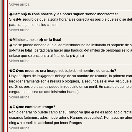
Volver arriba
�Cambi� la zona horaria y las horas siguen siendo incorrectas!
Si est� seguro de que la zona horaria es correcta es posible que esto se d
para trabajar con estos cambios.
Volver arriba
�Mi idioma no est� en la lista!
�sto se puede deber a que el administrador no ha instalado el paquete de s
si�ntase total libertad para hacer una traducci�n (miles de personas se lo
enlace que se encuentra al final de la p�gina)
Volver arriba
�C�mo muestro una imagen debajo de mi nombre de usuario?
Hay dos tipos de im�genes debajo de su nombre de usuario, la primera co
foro (generalmente son estrellas o bloques), la segunda es el AVATAR, que 
no. Si es posible usarlos puede introducirlo en su perfil. En caso de que no
(seguramente sea un administrador bueno).
Volver arriba
�C�mo cambio mi rango?
Por lo general no puede cambiar su Rango ya que �ste es asociado directame
usuarios (administrador, moderador o Rangos especiales). Por favor, no ab
ning�n beneficio adicional por tener Rangos.
Volver arriba