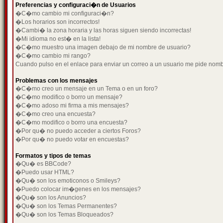
Preferencias y configuraci�n de Usuarios
�C�mo cambio mi configuraci�n?
�Los horarios son incorrectos!
�Cambi� la zona horaria y las horas siguen siendo incorrectas!
�Mi idioma no est� en la lista!
�C�mo muestro una imagen debajo de mi nombre de usuario?
�C�mo cambio mi rango?
Cuando pulso en el enlace para enviar un correo a un usuario me pide nom
Problemas con los mensajes
�C�mo creo un mensaje en un Tema o en un foro?
�C�mo modifico o borro un mensaje?
�C�mo adoso mi firma a mis mensajes?
�C�mo creo una encuesta?
�C�mo modifico o borro una encuesta?
�Por qu� no puedo acceder a ciertos Foros?
�Por qu� no puedo votar en encuestas?
Formatos y tipos de temas
�Qu� es BBCode?
�Puedo usar HTML?
�Qu� son los emoticonos o Smileys?
�Puedo colocar im�genes en los mensajes?
�Qu� son los Anuncios?
�Qu� son los Temas Permanentes?
�Qu� son los Temas Bloqueados?