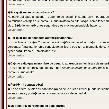
contrase�a. Generalmente �ste es el problema; si no, contacte con el admini
Volver arriba
�Por qu� necesito registrarme?
No est� obligado a hacerlo -- depende de los administradores y moderadores
da muchas ventajas que como usuario invitado no difrutar�a, como tener su
etc... S�lo le tomar� unos segundos y es muy recomendable hacerlo.
Volver arriba
�Por qu� me desconecta autom�ticamente?
Si no activa la opci�n
Conectarme autom�ticamente
, el foro s�lo lo mant
personas. Para mantenerse conectado, active la opci�n al momento de cone
cyber-caf�, trabajo, universidad, etc.
Volver arriba
�C�mo evito que mi nombre de usuario aparezca en las listas de usuar
En su perfil encontrar� una opci�n de
Ocultar mi estado de conexi�n
; si 
como usuario oculto.
Volver arriba
�Perd� mi contrase�a!
�No se altere! Si bien su contrase�a no se le puede enviar puede ser camb
instrucciones y podr� volver a conectarse casi de inmediato.
Volver arriba
�Me registr� pero no puedo conectarme!