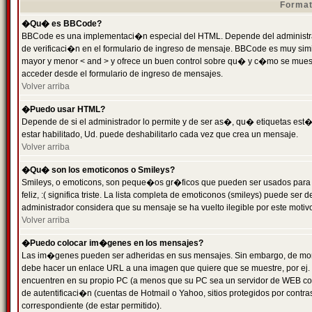
Format
�Qu� es BBCode?
BBCode es una implementaci�n especial del HTML. Depende del administrad
de verificaci�n en el formulario de ingreso de mensaje. BBCode es muy simila
mayor y menor < and > y ofrece un buen control sobre qu� y c�mo se mue
acceder desde el formulario de ingreso de mensajes.
Volver arriba
�Puedo usar HTML?
Depende de si el administrador lo permite y de ser as�, qu� etiquetas est�
estar habilitado, Ud. puede deshabilitarlo cada vez que crea un mensaje.
Volver arriba
�Qu� son los emoticonos o Smileys?
Smileys, o emoticons, son peque�os gr�ficos que pueden ser usados para 
feliz, :( significa triste. La lista completa de emoticonos (smileys) puede s
administrador considera que su mensaje se ha vuelto ilegible por este motivo
Volver arriba
�Puedo colocar im�genes en los mensajes?
Las im�genes pueden ser adheridas en sus mensajes. Sin embargo, de mome
debe hacer un enlace URL a una imagen que quiere que se muestre, por ej.
encuentren en su propio PC (a menos que su PC sea un servidor de WEB c
de autentificaci�n (cuentas de Hotmail o Yahoo, sitios protegidos por contr
correspondiente (de estar permitido).