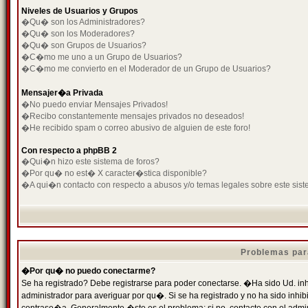
Niveles de Usuarios y Grupos
�Qu� son los Administradores?
�Qu� son los Moderadores?
�Qu� son Grupos de Usuarios?
�C�mo me uno a un Grupo de Usuarios?
�C�mo me convierto en el Moderador de un Grupo de Usuarios?
Mensajer�a Privada
�No puedo enviar Mensajes Privados!
�Recibo constantemente mensajes privados no deseados!
�He recibido spam o correo abusivo de alguien de este foro!
Con respecto a phpBB 2
�Qui�n hizo este sistema de foros?
�Por qu� no est� X caracter�stica disponible?
�A qui�n contacto con respecto a abusos y/o temas legales sobre este sist
Problemas par
�Por qu� no puedo conectarme?
Se ha registrado? Debe registrarse para poder conectarse. �Ha sido Ud. inh
administrador para averiguar por qu�. Si se ha registrado y no ha sido inh