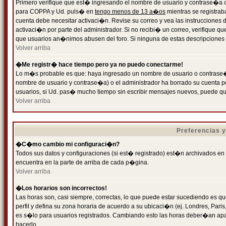
Primero verifique que est� ingresando el nombre de usuario y contrase�a cor
para COPPA y Ud. puls� en
tengo menos de 13 a�os
mientras se registrab
cuenta debe necesitar activaci�n. Revise su correo y vea las instrucciones d
activaci�n por parte del administrador. Si no recibi� un correo, verifique qu
que usuarios an�nimos abusen del foro. Si ninguna de estas descripciones c
Volver arriba
�Me registr� hace tiempo pero ya no puedo conectarme!
Lo m�s probable es que: haya ingresado un nombre de usuario o contrase�a
nombre de usuario y contrase�a) o el administrador ha borrado su cuenta p
usuarios, si Ud. pas� mucho tiempo sin escribir mensajes nuevos, puede qu
Volver arriba
Preferencias 
�C�mo cambio mi configuraci�n?
Todos sus datos y configuraciones (si est� registrado) est�n archivados en
encuentra en la parte de arriba de cada p�gina.
Volver arriba
�Los horarios son incorrectos!
Las horas son, casi siempre, correctas, lo que puede estar sucediendo es que
perfil y defina su zona horaria de acuerdo a su ubicaci�n (ej. Londres, Par
es s�lo para usuarios registrados. Cambiando esto las horas deber�an apar
hacerlo.