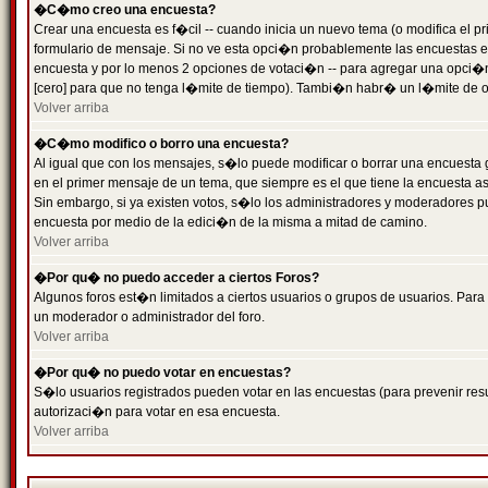
�C�mo creo una encuesta?
Crear una encuesta es f�cil -- cuando inicia un nuevo tema (o modifica el
formulario de mensaje. Si no ve esta opci�n probablemente las encuestas es
encuesta y por lo menos 2 opciones de votaci�n -- para agregar una opci�
[cero] para que no tenga l�mite de tiempo). Tambi�n habr� un l�mite de op
Volver arriba
�C�mo modifico o borro una encuesta?
Al igual que con los mensajes, s�lo puede modificar o borrar una encuesta 
en el primer mensaje de un tema, que siempre es el que tiene la encuesta as
Sin embargo, si ya existen votos, s�lo los administradores y moderadores pu
encuesta por medio de la edici�n de la misma a mitad de camino.
Volver arriba
�Por qu� no puedo acceder a ciertos Foros?
Algunos foros est�n limitados a ciertos usuarios o grupos de usuarios. Para 
un moderador o administrador del foro.
Volver arriba
�Por qu� no puedo votar en encuestas?
S�lo usuarios registrados pueden votar en las encuestas (para prevenir resu
autorizaci�n para votar en esa encuesta.
Volver arriba