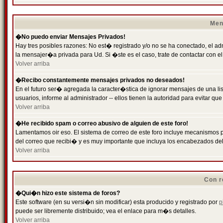
Men
�No puedo enviar Mensajes Privados!
Hay tres posibles razones: No est� registrado y/o no se ha conectado, el ad
la mensajer�a privada para Ud. Si �ste es el caso, trate de contactar con el
Volver arriba
�Recibo constantemente mensajes privados no deseados!
En el futuro ser� agregada la caracter�stica de ignorar mensajes de una l
usuarios, informe al administrador -- ellos tienen la autoridad para evitar 
Volver arriba
�He recibido spam o correo abusivo de alguien de este foro!
Lamentamos oir eso. El sistema de correo de este foro incluye mecanismos p
del correo que recibi� y es muy importante que incluya los encabezados de
Volver arriba
Con r
�Qui�n hizo este sistema de foros?
Este software (en su versi�n sin modificar) esta producido y registrado por
p
puede ser libremente distribuido; vea el enlace para m�s detalles.
Volver arriba