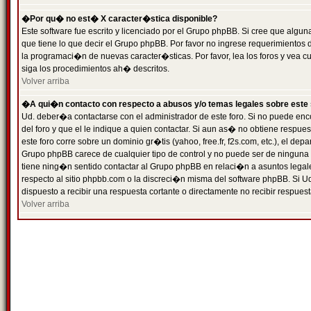
�Por qu� no est� X caracter�stica disponible?
Este software fue escrito y licenciado por el Grupo phpBB. Si cree que algun
que tiene lo que decir el Grupo phpBB. Por favor no ingrese requerimientos
la programaci�n de nuevas caracter�sticas. Por favor, lea los foros y vea c
siga los procedimientos ah� descritos.
Volver arriba
�A qui�n contacto con respecto a abusos y/o temas legales sobre este 
Ud. deber�a contactarse con el administrador de este foro. Si no puede enc
del foro y que el le indique a quien contactar. Si aun as� no obtiene resp
este foro corre sobre un dominio gr�tis (yahoo, free.fr, f2s.com, etc.), el d
Grupo phpBB carece de cualquier tipo de control y no puede ser de ninguna
tiene ning�n sentido contactar al Grupo phpBB en relaci�n a asuntos legal
respecto al sitio phpbb.com o la discreci�n misma del software phpBB. Si U
dispuesto a recibir una respuesta cortante o directamente no recibir respuest
Volver arriba