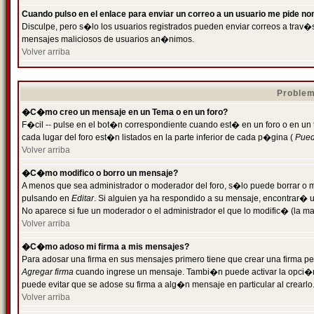
Cuando pulso en el enlace para enviar un correo a un usuario me pide n
Disculpe, pero s�lo los usuarios registrados pueden enviar correos a trav�s 
mensajes maliciosos de usuarios an�nimos.
Volver arriba
Problem
�C�mo creo un mensaje en un Tema o en un foro?
F�cil -- pulse en el bot�n correspondiente cuando est� en un foro o en un
cada lugar del foro est�n listados en la parte inferior de cada p�gina (
Puede
Volver arriba
�C�mo modifico o borro un mensaje?
A menos que sea administrador o moderador del foro, s�lo puede borrar o 
pulsando en
Editar
. Si alguien ya ha respondido a su mensaje, encontrar� 
No aparece si fue un moderador o el administrador el que lo modific� (la ma
Volver arriba
�C�mo adoso mi firma a mis mensajes?
Para adosar una firma en sus mensajes primero tiene que crear una firma pe
Agregar firma
cuando ingrese un mensaje. Tambi�n puede activar la opci�n 
puede evitar que se adose su firma a alg�n mensaje en particular al crearlo
Volver arriba