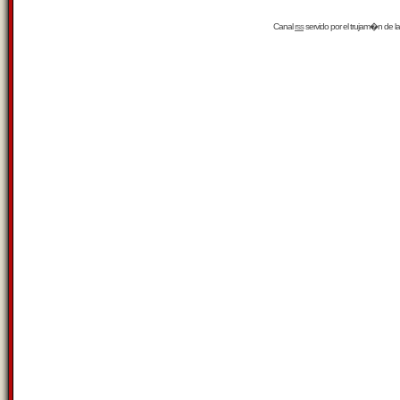
Canal
rss
servido por el
trujam�n
de la