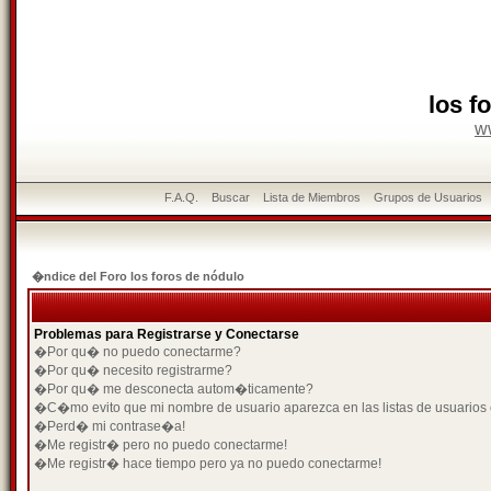
los f
w
F.A.Q.
Buscar
Lista de Miembros
Grupos de Usuarios
�ndice del Foro los foros de nódulo
Problemas para Registrarse y Conectarse
�Por qu� no puedo conectarme?
�Por qu� necesito registrarme?
�Por qu� me desconecta autom�ticamente?
�C�mo evito que mi nombre de usuario aparezca en las listas de usuarios
�Perd� mi contrase�a!
�Me registr� pero no puedo conectarme!
�Me registr� hace tiempo pero ya no puedo conectarme!