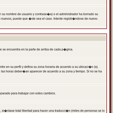
n su nombre de usuario y contrase�a) o el administrador ha borrado su
s nuevos, puede que �ste sea el caso. Intente registr�ndose de nuevo.
e se encuentra en la parte de arriba de cada p�gina.
tre en su perfil y defina su zona horaria de acuerdo a su ubicaci�n (ej.
o las horas deber�an aparecer de acuerdo a su zona y tiempo. Si no se ha
eparado para trabajar con estos cambios.
 si�ntase total libertad para hacer una traducci�n (miles de personas se lo