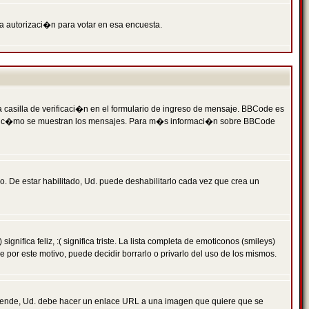
ga autorizaci�n para votar en esa encuesta.
asilla de verificaci�n en el formulario de ingreso de mensaje. BBCode es
 qu� y c�mo se muestran los mensajes. Para m�s informaci�n sobre BBCode
. De estar habilitado, Ud. puede deshabilitarlo cada vez que crea un
ca feliz, :( significa triste. La lista completa de emoticonos (smileys)
por este motivo, puede decidir borrarlo o privarlo del uso de los mismos.
 ende, Ud. debe hacer un enlace URL a una imagen que quiere que se