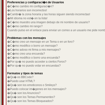
Preferencias y configuraci�n de Usuarios
�C�mo cambio mi configuraci�n?
�Los horarios son incorrectos!
�Cambi� la zona horaria y las horas siguen siendo incorrectas!
�Mi idioma no est� en la lista!
�C�mo muestro una imagen debajo de mi nombre de usuario?
�C�mo cambio mi rango?
Cuando pulso en el enlace para enviar un correo a un usuario me pide nom
Problemas con los mensajes
�C�mo creo un mensaje en un Tema o en un foro?
�C�mo modifico o borro un mensaje?
�C�mo adoso mi firma a mis mensajes?
�C�mo creo una encuesta?
�C�mo modifico o borro una encuesta?
�Por qu� no puedo acceder a ciertos Foros?
�Por qu� no puedo votar en encuestas?
Formatos y tipos de temas
�Qu� es BBCode?
�Puedo usar HTML?
�Qu� son los emoticonos o Smileys?
�Puedo colocar im�genes en los mensajes?
�Qu� son los Anuncios?
�Qu� son los Temas Permanentes?
�Qu� son los Temas Bloqueados?