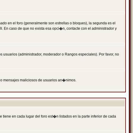
 en el foro (generalmente son estrellas o bloques), la segunda es el
il. En caso de que no exista esa opci�n, contacte con el administrador y
s usuarios (administrador, moderador o Rangos especiales). Por favor, no
PAM o mensajes maliciosos de usuarios an�nimos.
iene en cada lugar del foro est�n listados en la parte inferior de cada