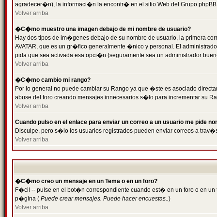
agradecer�n), la informaci�n la encontr� en el sitio Web del Grupo phpBB (
Volver arriba
�C�mo muestro una imagen debajo de mi nombre de usuario?
Hay dos tipos de im�genes debajo de su nombre de usuario, la primera cor
AVATAR, que es un gr�fico generalmente �nico y personal. El administrador d
pida que sea activada esa opci�n (seguramente sea un administrador buen
Volver arriba
�C�mo cambio mi rango?
Por lo general no puede cambiar su Rango ya que �ste es asociado directame
abuse del foro creando mensajes innecesarios s�lo para incrementar su Ra
Volver arriba
Cuando pulso en el enlace para enviar un correo a un usuario me pide n
Disculpe, pero s�lo los usuarios registrados pueden enviar correos a trav�s
Volver arriba
�C�mo creo un mensaje en un Tema o en un foro?
F�cil -- pulse en el bot�n correspondiente cuando est� en un foro o en un t
p�gina (
Puede crear mensajes. Puede hacer encuestas..
)
Volver arriba