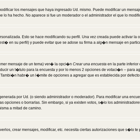
modificar los mensajes que haya ingresado Ud. mismo. Puede modificar un mensa
 lo ha hecho. No aparece si fue un moderador o el administrador el que lo modifi
rsonalizada. Esto se hace modificando su perfil. Una vez creada puede activar la
t� en su perfil) y puede evitar que se adose su firma a alg�n mensaje en particul
 primer mensaje de un tema) ver� la opci�n
Crear una encuesta
en la parte inferio
ducir un t�tulo para la encuesta y por lo menos 2 opciones de votaci�n -- para 
). Tambi�n habr� un l�mite de opciones a agregar que es establecida por defecto 
generada por Ud. (o siendo administrador o moderador). Para modificar una encues
as opciones o borrarlas. Sin embargo, si ya existen votos, s�lo los administrador
misma a mitad de camino.
verlos, crear mensajes, modificar, etc. necesita ciertas autorizaciones que s�lo t