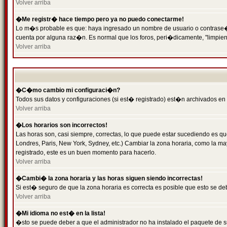
Volver arriba
�Me registr� hace tiempo pero ya no puedo conectarme!
Lo m�s probable es que: haya ingresado un nombre de usuario o contrase�a 
cuenta por alguna raz�n. Es normal que los foros, peri�dicamente, "limpie
Volver arriba
�C�mo cambio mi configuraci�n?
Todos sus datos y configuraciones (si est� registrado) est�n archivados en
Volver arriba
�Los horarios son incorrectos!
Las horas son, casi siempre, correctas, lo que puede estar sucediendo es que
Londres, Paris, New York, Sydney, etc.) Cambiar la zona horaria, como la 
registrado, este es un buen momento para hacerlo.
Volver arriba
�Cambi� la zona horaria y las horas siguen siendo incorrectas!
Si est� seguro de que la zona horaria es correcta es posible que esto se d
Volver arriba
�Mi idioma no est� en la lista!
�sto se puede deber a que el administrador no ha instalado el paquete de s