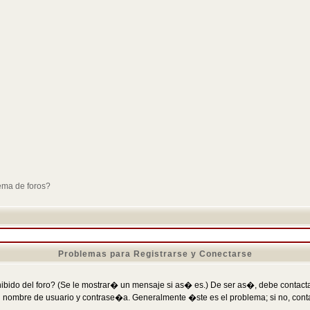
ema de foros?
Problemas para Registrarse y Conectarse
ibido del foro? (Se le mostrar� un mensaje si as� es.) De ser as�, debe contactar
 nombre de usuario y contrase�a. Generalmente �ste es el problema; si no, conta