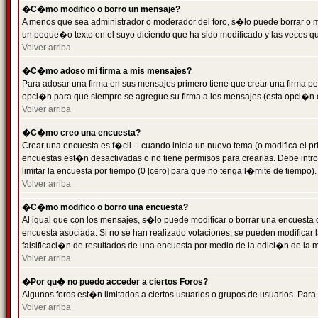
�C�mo modifico o borro un mensaje?
A menos que sea administrador o moderador del foro, s�lo puede borrar o 
un peque�o texto en el suyo diciendo que ha sido modificado y las veces que
Volver arriba
�C�mo adoso mi firma a mis mensajes?
Para adosar una firma en sus mensajes primero tiene que crear una firma pe
opci�n para que siempre se agregue su firma a los mensajes (esta opci�n es
Volver arriba
�C�mo creo una encuesta?
Crear una encuesta es f�cil -- cuando inicia un nuevo tema (o modifica el
encuestas est�n desactivadas o no tiene permisos para crearlas. Debe intro
limitar la encuesta por tiempo (0 [cero] para que no tenga l�mite de tiempo
Volver arriba
�C�mo modifico o borro una encuesta?
Al igual que con los mensajes, s�lo puede modificar o borrar una encuesta 
encuesta asociada. Si no se han realizado votaciones, se pueden modificar l
falsificaci�n de resultados de una encuesta por medio de la edici�n de la 
Volver arriba
�Por qu� no puedo acceder a ciertos Foros?
Algunos foros est�n limitados a ciertos usuarios o grupos de usuarios. Para 
Volver arriba