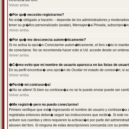
incorrecta del foro.
Volver arriba
�Por qu� necesito registrarme?
No est� obligado a hacerlo -- depende de los administradores y moderadores
tener su gr�fico personalizado (avatar), Mensajer�a Privada, subscripci�n
Volver arriba
�Por qu� me desconecta autom�ticamente?
Si no activa la opci�n
Conectarme autom�ticamente
, el foro s�lo lo man
de conectarse. No se recomienda hacer esto si Ud. accede desde un ordenador
Volver arriba
�C�mo evito que mi nombre de usuario aparezca en las listas de usuar
En su perfil encontrar� una opci�n de
Ocultar mi estado de conexi�n
; si 
Volver arriba
�Perd� mi contrase�a!
�No se altere! Si bien su contrase�a no se le puede enviar puede ser camb
Volver arriba
�Me registr� pero no puedo conectarme!
Primero verifique que est� ingresando el nombre de usuario y contrase�a co
registraba entonces deber� seguir las instrucciones que recibi�. Si este no
activen sus cuentas y otros requieren la activaci�n por parte del administra
abusen del foro. Si ninguna de estas descripciones concuerda con su problem