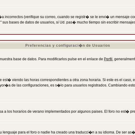
incorrectos (verifique su correo, cuando se registr� se le envi� un mensaje co
n" sus bases de datos de usuarios, si Ud. pas� mucho tiempo sin escribir mensaje
Preferencias y configuraci�n de Usuarios
 nuestra base de datos. Para modificarlos pulse en el enlace de
Perfil
, generalment
 est� viendo las horas correspondientes a otra zona horaria. Si este es el caso, en
mayor�a de las configuraciones, es s�lo para usuarios registrados. Cambiando est
eba a los horarios de verano implementados por algunos paises. El foro no est� pr
u lenguaje para el foro o nadie ha creado una traducci�n a su idioma. De ser as�,