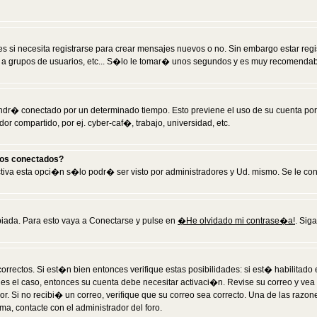
 si necesita registrarse para crear mensajes nuevos o no. Sin embargo estar reg
 a grupos de usuarios, etc... S�lo le tomar� unos segundos y es muy recomendab
tendr� conectado por un determinado tiempo. Esto previene el uso de su cuenta po
 compartido, por ej. cyber-caf�, trabajo, universidad, etc.
ios conectados?
activa esta opci�n s�lo podr� ser visto por administradores y Ud. mismo. Se le co
iada. Para esto vaya a Conectarse y pulse en
�He olvidado mi contrase�a!
. Sig
rrectos. Si est�n bien entonces verifique estas posibilidades: si est� habilitad
 es el caso, entonces su cuenta debe necesitar activaci�n. Revise su correo y vea
dor. Si no recibi� un correo, verifique que su correo sea correcto. Una de las raz
a, contacte con el administrador del foro.