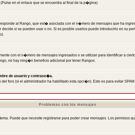
Pulse en el enlace que se encuentra al final de la p�gina)
responde al Rango, que est� asociada con el n�mero de mensajes que ha ingresado
ecide si se pueden usar o no. Si es posible usarlos puede introducirlo en su perf
o).
nte con el n�mero de mensajes ingresados o se utilizan para identificar a cierto
ngo, no hay ning�n beneficio adicional por tener Rangos.
ombre de usuario y contrase�a.
 del foro (si el administrador ha habilitado esta opci�n). Esto es para evitar S
Problemas con los mensajes
ema. Puede que necesite registrarse para poder crear mensajes. Los permisos que t