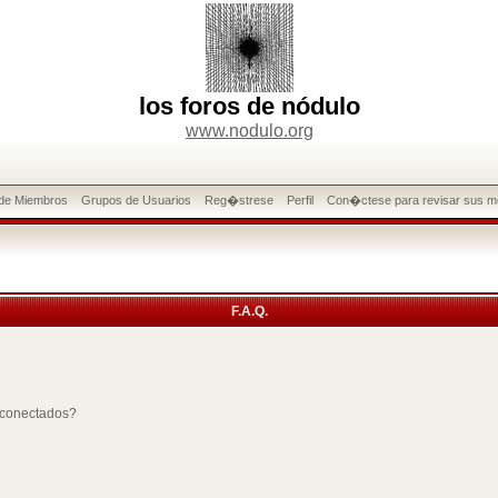
los foros de nódulo
www.nodulo.org
 de Miembros
Grupos de Usuarios
Reg�strese
Perfil
Con�ctese para revisar sus m
F.A.Q.
 conectados?