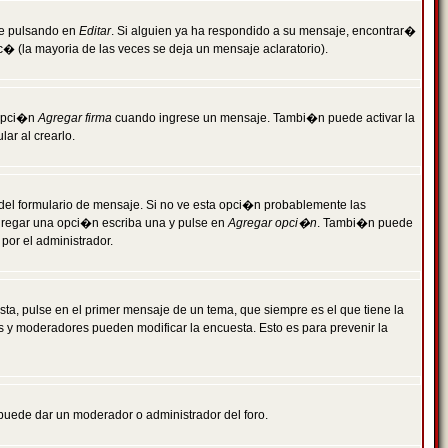
je pulsando en
Editar
. Si alguien ya ha respondido a su mensaje, encontrar�
c� (la mayoria de las veces se deja un mensaje aclaratorio).
 opci�n
Agregar firma
cuando ingrese un mensaje. Tambi�n puede activar la
ar al crearlo.
r del formulario de mensaje. Si no ve esta opci�n probablemente las
agregar una opci�n escriba una y pulse en
Agregar opci�n
. Tambi�n puede
por el administrador.
ta, pulse en el primer mensaje de un tema, que siempre es el que tiene la
es y moderadores pueden modificar la encuesta. Esto es para prevenir la
e puede dar un moderador o administrador del foro.