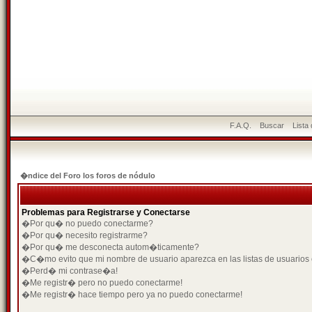
F.A.Q.
Buscar
Lista
�ndice del Foro los foros de nódulo
Problemas para Registrarse y Conectarse
�Por qu� no puedo conectarme?
�Por qu� necesito registrarme?
�Por qu� me desconecta autom�ticamente?
�C�mo evito que mi nombre de usuario aparezca en las listas de usuarios
�Perd� mi contrase�a!
�Me registr� pero no puedo conectarme!
�Me registr� hace tiempo pero ya no puedo conectarme!