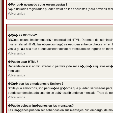
�Por qu� no puedo votar en encuestas?
S�lo usuarios registrados pueden votar en las encuestas (para prevenir resu
Volver arriba
�Qu� es BBCode?
BBCode es una implementaci�n especial del HTML. Depende del administrado
muy similar al HTML: las etiquetas (tags) se escriben entre corchetes [ y
vea la gu�a a la que puede acceder desde el formulario de ingreso de men
Volver arriba
�Puedo usar HTML?
Depende de si el administrador lo permite y de ser as�, qu� etiquetas est�n
mensaje.
Volver arriba
�Qu� son los emoticonos o Smileys?
Smileys, o emoticons, son peque�os gr�ficos que pueden ser usados para expr
puede ser desplegada cuando se est� escribiendo un mensaje. Trate de no abu
Volver arriba
�Puedo colocar im�genes en los mensajes?
Las im�genes pueden ser adheridas en sus mensajes. Sin embargo, de mome