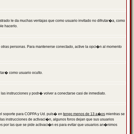
istrado le da muchas ventajas que como usuario invitado no difrutar�a, como
le hacerlo.
r otras personas. Para mantenerse conectado, active la opci�n al momento
ntar� como usuario oculto.
a las instrucciones y podr� volver a conectarse casi de inmediato.
o el soporte para COPPA y Ud. puls� en
tengo menos de 13 a�os
mientras se
 las instrucciones de activaci�n, algunos foros dejan que sus usuarios
ones por las que se pide activaci�n es para evitar que usuarios an�nimos