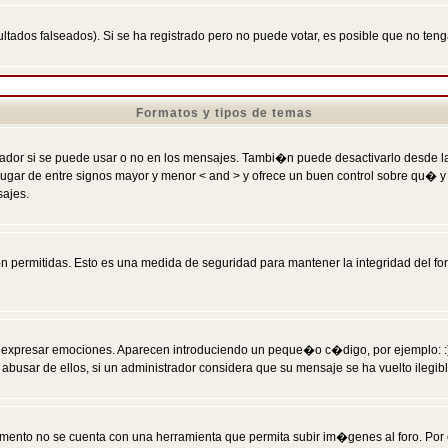
ltados falseados). Si se ha registrado pero no puede votar, es posible que no ten
Formatos y tipos de temas
r si se puede usar o no en los mensajes. Tambi�n puede desactivarlo desde la c
 ] en lugar de entre signos mayor y menor < and > y ofrece un buen control sobre
sajes.
 permitidas. Esto es una medida de seguridad para mantener la integridad del foro
esar emociones. Aparecen introduciendo un peque�o c�digo, por ejemplo: :) signifi
sar de ellos, si un administrador considera que su mensaje se ha vuelto ilegible 
nto no se cuenta con una herramienta que permita subir im�genes al foro. Por