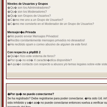
Niveles de Usuarios y Grupos
�Qu� son los Administradores?
�Qu� son los Moderadores?
�Qu� son Grupos de Usuarios?
�C�mo me uno a un Grupo de Usuarios?
�C�mo me convierto en el Moderador de un Grupo de Usuarios?
Mensajer�a Privada
�No puedo enviar Mensajes Privados!
�Recibo constantemente mensajes privados no deseados!
�He recibido spam o correo abusivo de alguien de este foro!
Con respecto a phpBB 2
�Qui�n hizo este sistema de foros?
�Por qu� no est� X caracter�stica disponible?
�A qui�n contacto con respecto a abusos y/o temas legales sobre este sist
�Por qu� no puedo conectarme?
Se ha registrado? Debe registrarse para poder conectarse. �Ha sido Ud. inh
sido inhibido y a�n as� no puede conectarse entonces vuelva a verificar su