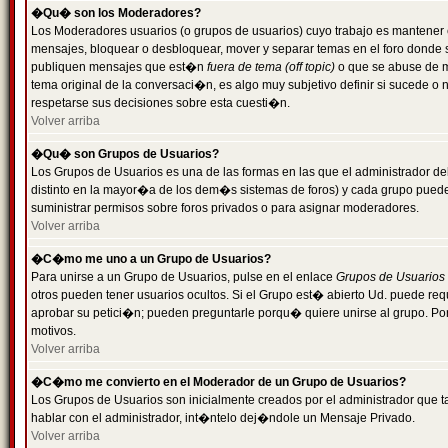
�Qu� son los Moderadores?
Los Moderadores usuarios (o grupos de usuarios) cuyo trabajo es mantener 
mensajes, bloquear o desbloquear, mover y separar temas en el foro donde
publiquen mensajes que est�n
fuera de tema (off topic)
o que se abuse de ma
tema original de la conversaci�n, es algo muy subjetivo definir si sucede 
respetarse sus decisiones sobre esta cuesti�n.
Volver arriba
�Qu� son Grupos de Usuarios?
Los Grupos de Usuarios es una de las formas en las que el administrador de
distinto en la mayor�a de los dem�s sistemas de foros) y cada grupo puede te
suministrar permisos sobre foros privados o para asignar moderadores.
Volver arriba
�C�mo me uno a un Grupo de Usuarios?
Para unirse a un Grupo de Usuarios, pulse en el enlace
Grupos de Usuarios
otros pueden tener usuarios ocultos. Si el Grupo est� abierto Ud. puede re
aprobar su petici�n; pueden preguntarle porqu� quiere unirse al grupo. Por
motivos.
Volver arriba
�C�mo me convierto en el Moderador de un Grupo de Usuarios?
Los Grupos de Usuarios son inicialmente creados por el administrador que
hablar con el administrador, int�ntelo dej�ndole un Mensaje Privado.
Volver arriba