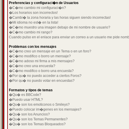
Preferencias y configuraci�n de Usuarios
�C�mo cambio mi configuraci�n?
�Los horarios son incorrectos!
�Cambi� la zona horaria y las horas siguen siendo incorrectas!
�Mi idioma no est� en la lista!
�C�mo muestro una imagen debajo de mi nombre de usuario?
�C�mo cambio mi rango?
Cuando pulso en el enlace para enviar un correo a un usuario me pide nom
Problemas con los mensajes
�C�mo creo un mensaje en un Tema o en un foro?
�C�mo modifico o borro un mensaje?
�C�mo adoso mi firma a mis mensajes?
�C�mo creo una encuesta?
�C�mo modifico o borro una encuesta?
�Por qu� no puedo acceder a ciertos Foros?
�Por qu� no puedo votar en encuestas?
Formatos y tipos de temas
�Qu� es BBCode?
�Puedo usar HTML?
�Qu� son los emoticonos o Smileys?
�Puedo colocar im�genes en los mensajes?
�Qu� son los Anuncios?
�Qu� son los Temas Permanentes?
�Qu� son los Temas Bloqueados?