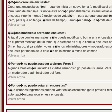
�C�mo creo una encuesta?
Crear una encuesta es f�cil -- cuando inicia un nuevo tema (o modifica el
formulario de mensaje. Si no ve esta opci�n probablemente las encuestas es
encuesta y por lo menos 2 opciones de votaci�n -- para agregar una opci�
[cero] para que no tenga l�mite de tiempo). Tambi�n habr� un l�mite de op
Volver arriba
�C�mo modifico o borro una encuesta?
Al igual que con los mensajes, s�lo puede modificar o borrar una encuesta 
en el primer mensaje de un tema, que siempre es el que tiene la encuesta as
Sin embargo, si ya existen votos, s�lo los administradores y moderadores pu
encuesta por medio de la edici�n de la misma a mitad de camino.
Volver arriba
�Por qu� no puedo acceder a ciertos Foros?
Algunos foros est�n limitados a ciertos usuarios o grupos de usuarios. Para 
un moderador o administrador del foro.
Volver arriba
�Por qu� no puedo votar en encuestas?
S�lo usuarios registrados pueden votar en las encuestas (para prevenir resu
autorizaci�n para votar en esa encuesta.
Volver arriba