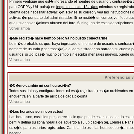
Primero verifique que est� ingresando el nombre de usuario y contrase�a cor
para COPPA y Ud. puls� en
tengo menos de 13 a�os
mientras se registrab
cuenta debe necesitar activaci�n. Revise su correo y vea las instrucciones d
activaci�n por parte del administrador. Si no recibi� un correo, verifique qu
que usuarios an�nimos abusen del foro. Si ninguna de estas descripciones c
Volver arriba
�Me registr� hace tiempo pero ya no puedo conectarme!
Lo m�s probable es que: haya ingresado un nombre de usuario o contrase�a
nombre de usuario y contrase�a) o el administrador ha borrado su cuenta p
usuarios, si Ud. pas� mucho tiempo sin escribir mensajes nuevos, puede qu
Volver arriba
Preferencias 
�C�mo cambio mi configuraci�n?
Todos sus datos y configuraciones (si est� registrado) est�n archivados en
encuentra en la parte de arriba de cada p�gina.
Volver arriba
�Los horarios son incorrectos!
Las horas son, casi siempre, correctas, lo que puede estar sucediendo es que
perfil y defina su zona horaria de acuerdo a su ubicaci�n (ej. Londres, Par
es s�lo para usuarios registrados. Cambiando esto las horas deber�an apar
hacerlo.