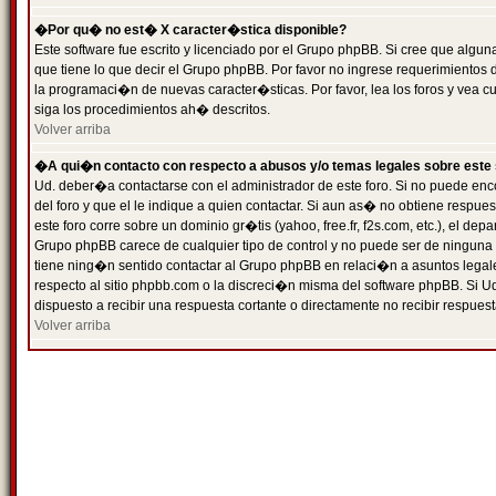
�Por qu� no est� X caracter�stica disponible?
Este software fue escrito y licenciado por el Grupo phpBB. Si cree que algun
que tiene lo que decir el Grupo phpBB. Por favor no ingrese requerimientos
la programaci�n de nuevas caracter�sticas. Por favor, lea los foros y vea c
siga los procedimientos ah� descritos.
Volver arriba
�A qui�n contacto con respecto a abusos y/o temas legales sobre este 
Ud. deber�a contactarse con el administrador de este foro. Si no puede enc
del foro y que el le indique a quien contactar. Si aun as� no obtiene resp
este foro corre sobre un dominio gr�tis (yahoo, free.fr, f2s.com, etc.), el d
Grupo phpBB carece de cualquier tipo de control y no puede ser de ninguna
tiene ning�n sentido contactar al Grupo phpBB en relaci�n a asuntos legal
respecto al sitio phpbb.com o la discreci�n misma del software phpBB. Si U
dispuesto a recibir una respuesta cortante o directamente no recibir respuest
Volver arriba