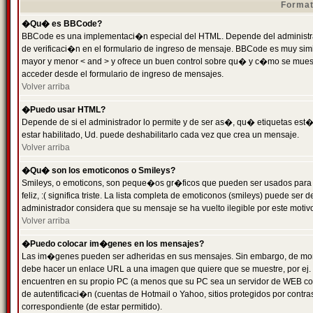
Format
�Qu� es BBCode?
BBCode es una implementaci�n especial del HTML. Depende del administrad
de verificaci�n en el formulario de ingreso de mensaje. BBCode es muy simila
mayor y menor < and > y ofrece un buen control sobre qu� y c�mo se mue
acceder desde el formulario de ingreso de mensajes.
Volver arriba
�Puedo usar HTML?
Depende de si el administrador lo permite y de ser as�, qu� etiquetas est�
estar habilitado, Ud. puede deshabilitarlo cada vez que crea un mensaje.
Volver arriba
�Qu� son los emoticonos o Smileys?
Smileys, o emoticons, son peque�os gr�ficos que pueden ser usados para 
feliz, :( significa triste. La lista completa de emoticonos (smileys) puede s
administrador considera que su mensaje se ha vuelto ilegible por este motivo
Volver arriba
�Puedo colocar im�genes en los mensajes?
Las im�genes pueden ser adheridas en sus mensajes. Sin embargo, de mome
debe hacer un enlace URL a una imagen que quiere que se muestre, por ej.
encuentren en su propio PC (a menos que su PC sea un servidor de WEB c
de autentificaci�n (cuentas de Hotmail o Yahoo, sitios protegidos por contr
correspondiente (de estar permitido).