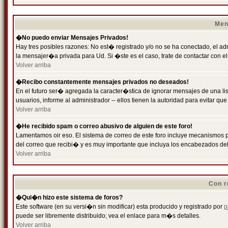
Men
�No puedo enviar Mensajes Privados!
Hay tres posibles razones: No est� registrado y/o no se ha conectado, el ad
la mensajer�a privada para Ud. Si �ste es el caso, trate de contactar con el
Volver arriba
�Recibo constantemente mensajes privados no deseados!
En el futuro ser� agregada la caracter�stica de ignorar mensajes de una l
usuarios, informe al administrador -- ellos tienen la autoridad para evitar 
Volver arriba
�He recibido spam o correo abusivo de alguien de este foro!
Lamentamos oir eso. El sistema de correo de este foro incluye mecanismos p
del correo que recibi� y es muy importante que incluya los encabezados de
Volver arriba
Con r
�Qui�n hizo este sistema de foros?
Este software (en su versi�n sin modificar) esta producido y registrado por
p
puede ser libremente distribuido; vea el enlace para m�s detalles.
Volver arriba