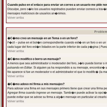
Cuando pulso en el enlace para enviar un correo a un usuario me pide n
Disculpe, pero s�lo los usuarios registrados pueden enviar correos a trav�s 
mensajes maliciosos de usuarios an�nimos.
Volver arriba
Problem
�C�mo creo un mensaje en un Tema o en un foro?
F�cil -- pulse en el bot�n correspondiente cuando est� en un foro o en un
cada lugar del foro est�n listados en la parte inferior de cada p�gina (
Puede
Volver arriba
�C�mo modifico o borro un mensaje?
A menos que sea administrador o moderador del foro, s�lo puede borrar o 
pulsando en
Editar
. Si alguien ya ha respondido a su mensaje, encontrar� 
No aparece si fue un moderador o el administrador el que lo modific� (la ma
Volver arriba
�C�mo adoso mi firma a mis mensajes?
Para adosar una firma en sus mensajes primero tiene que crear una firma pe
Agregar firma
cuando ingrese un mensaje. Tambi�n puede activar la opci�n 
puede evitar que se adose su firma a alg�n mensaje en particular al crearlo
Volver arriba