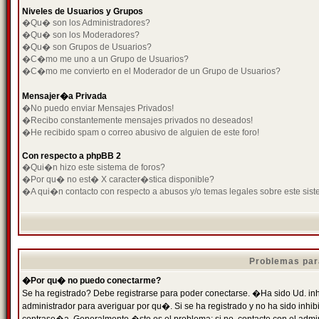
Niveles de Usuarios y Grupos
�Qu� son los Administradores?
�Qu� son los Moderadores?
�Qu� son Grupos de Usuarios?
�C�mo me uno a un Grupo de Usuarios?
�C�mo me convierto en el Moderador de un Grupo de Usuarios?
Mensajer�a Privada
�No puedo enviar Mensajes Privados!
�Recibo constantemente mensajes privados no deseados!
�He recibido spam o correo abusivo de alguien de este foro!
Con respecto a phpBB 2
�Qui�n hizo este sistema de foros?
�Por qu� no est� X caracter�stica disponible?
�A qui�n contacto con respecto a abusos y/o temas legales sobre este sist
Problemas par
�Por qu� no puedo conectarme?
Se ha registrado? Debe registrarse para poder conectarse. �Ha sido Ud. inh
administrador para averiguar por qu�. Si se ha registrado y no ha sido inh