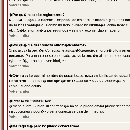
contrase�a. Generalmente �ste es el problema; si no, contacte con el admini
Volver arriba
�Por qu� necesito registrarme?
No est� obligado a hacerlo -- depende de los administradores y moderadores
da muchas ventajas que como usuario invitado no difrutar�a, como tener su
etc... S�lo le tomar� unos segundos y es muy recomendable hacerlo.
Volver arriba
�Por qu� me desconecta autom�ticamente?
Si no activa la opci�n
Conectarme autom�ticamente
, el foro s�lo lo mant
personas. Para mantenerse conectado, active la opci�n al momento de cone
cyber-caf�, trabajo, universidad, etc.
Volver arriba
�C�mo evito que mi nombre de usuario aparezca en las listas de usuar
En su perfil encontrar� una opci�n de
Ocultar mi estado de conexi�n
; si 
como usuario oculto.
Volver arriba
�Perd� mi contrase�a!
�No se altere! Si bien su contrase�a no se le puede enviar puede ser camb
instrucciones y podr� volver a conectarse casi de inmediato.
Volver arriba
�Me registr� pero no puedo conectarme!