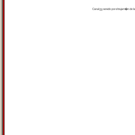
Canal
rss
servido por el
trujam�n
de la