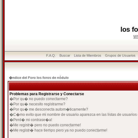
los f
w
F.A.Q.
Buscar
Lista de Miembros
Grupos de Usuarios
�ndice del Foro los foros de nódulo
Problemas para Registrarse y Conectarse
�Por qu� no puedo conectarme?
�Por qu� necesito registrarme?
�Por qu� me desconecta autom�ticamente?
�C�mo evito que mi nombre de usuario aparezca en las listas de usuarios
�Perd� mi contrase�a!
�Me registr� pero no puedo conectarme!
�Me registr� hace tiempo pero ya no puedo conectarme!