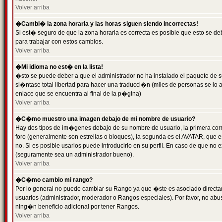
Volver arriba
�Cambi� la zona horaria y las horas siguen siendo incorrectas!
Si est� seguro de que la zona horaria es correcta es posible que esto se d
para trabajar con estos cambios.
Volver arriba
�Mi idioma no est� en la lista!
�sto se puede deber a que el administrador no ha instalado el paquete de s
si�ntase total libertad para hacer una traducci�n (miles de personas se lo
enlace que se encuentra al final de la p�gina)
Volver arriba
�C�mo muestro una imagen debajo de mi nombre de usuario?
Hay dos tipos de im�genes debajo de su nombre de usuario, la primera co
foro (generalmente son estrellas o bloques), la segunda es el AVATAR, que 
no. Si es posible usarlos puede introducirlo en su perfil. En caso de que no
(seguramente sea un administrador bueno).
Volver arriba
�C�mo cambio mi rango?
Por lo general no puede cambiar su Rango ya que �ste es asociado directame
usuarios (administrador, moderador o Rangos especiales). Por favor, no ab
ning�n beneficio adicional por tener Rangos.
Volver arriba